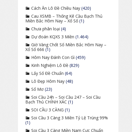
Cách Ăn Lô Đề Chiều Nay
(420)
Cau XSMB – Thống Kê Cầu Bạch Thủ
Miền Bắc Hôm Nay – Xổ Số
(1)
Chưa phân loại
(4)
Dự đoán KQXS 3 Miền
(1.464)
Giờ Vàng Chốt Số Miền Bắc Hôm Nay –
Xổ Số 666
(1)
Hôm Nay Đánh Con Gì
(459)
Kinh Nghiệm Lô Đề
(829)
Lấy Số Đề Chuẩn
(64)
Lô Đẹp Hôm Nay
(48)
Sổ Mơ
(23)
Soi Cầu 24h – Soi Cầu 247 – Soi Cầu
Bạch Thủ CHÍNH XÁC
(1)
SOI CẦU 3 CÀNG
(1)
Soi Cầu 3 Càng 3 Miền Tỷ Lệ Trúng 99%
(1)
Soi Cầu 3 Càng Miền Nam Cực Chuẩn