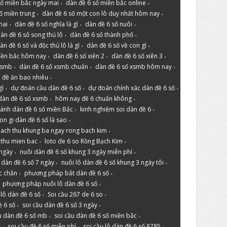
,
,
số miền bắc ngày mai
dàn đề 6 số miền bắc online
,
,
ố miền trung
dàn đề 6 số một con lô duy nhất hôm nay
,
,
,
mai
dàn đề 6 số nghĩa là gì
dàn đề 6 số nuôi
,
,
àn đề 6 số song thủ lô
dàn đề 6 số thành phố
,
,
àn đề 6 số và độc thủ lô là gì
dàn đề 6 số về con gì
,
,
,
miền bắc hôm nay
dàn đề 6 số xiên 2
dàn đề 6 số xiên 3
,
,
,
xsmb
dàn đề 6 số xsmb chuẩn
dàn đề 6 số xsmb hôm nay
,
,
đề ăn bao nhiêu
,
,
,
gì
dự đoán cầu dàn đề 6 số
dự đoán chính xác dàn đề 6 số
,
,
dàn đề 6 số xsmb
hôm nay đề 6 chuẩn không
,
,
ánh dàn đề 6 số miền Bắc
kinh nghiệm soi dàn đề 6
,
on gi dàn đề 6 số là sao
,
bach thu khung ba ngay rong bach kim
,
,
 thu mien bac
loto de 6 so Rồng Bạch Kim
,
,
 ngày
nuôi dàn đề 6 số khung 3 ngày miễn phí
,
,
 dàn đề 6 số 7 ngày
nuôi lô dàn đề 6 số khung 3 ngày tôi
,
,
c chắn
phương pháp bắt dàn đề 6 số
,
,
phương pháp nuôi lô dàn đề 6 số
,
,
lô dàn đề 6 số
Soi cầu 267 de 6 so
,
,
ề 6 số
soi cầu dàn đề 6 số 3 ngày
,
,
u dàn đề 6 số mb
soi cầu dàn đề 6 số miền bắc
,
,
,
c
soi cầu đề 6 số miễn phí
soi cầu lô dàn đề 6 số 8785