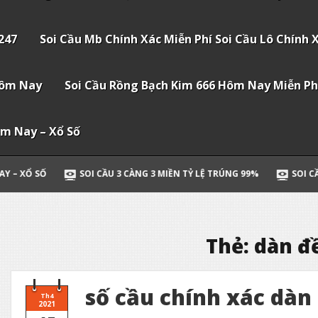
247
Soi Cầu Mb Chính Xác Miễn Phí Soi Cầu Lô Chính 
Hôm Nay
Soi Cầu Rồng Bạch Kim 666 Hôm Nay Miễn Ph
m Nay – Xổ Số
CẦU 3 CÀNG 3 MIỀN TỶ LỆ TRÚNG 99%
SOI CẦU 3 CÀNG VIP MIỀN B
Thẻ:
dàn đề
số cầu chính xác dàn
Th4
2021