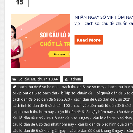
15
NHẬN NGAY SỐ VIP HÔM NAY đề
víp – cách soi cầu đề chuẩn xá
Read More
Soi cầu MB chuẩn 100%
admin
,
,
bach thu de 6 so ha noi
bach thu de 6s ve so may
bach thu lo vi
,
,
bi kip bat de 6 so bach thu
bí kíp soi chuẩn đề
bí quyết dàn đề 6 số 
,
cách dàn đề 6 số dàn đề 6 số 2020
cách dàn đề 6 số dàn đề 6 số 2021
,
cách tính lô dàn đề 6 số chuẩn 100
cách vào tiền nuôi lô dàn đề 6 số 5
,
,
cap lo bach thu hom nay
cặp lô dàn đề 6 số ngày hôm nay
cầu dàn 
,
,
cầu lô dàn đề 6 số
cầu lô dàn đề 6 số 3 ngày
cầu lô dàn đề 6 số chạ
,
cầu lô dàn đề 6 số đẹp nhất hôm nay
cầu lô dàn đề 6 số hình quả trám
,
,
cầu lô dàn đề 6 số khung 2 ngày
cầu lô dàn đề 6 số khung 3 ngày
cầu