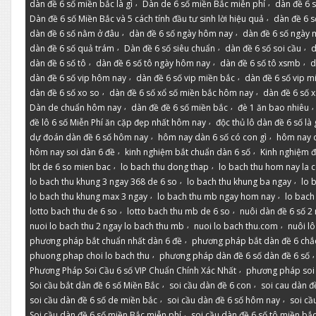
,
,
dàn đề 6 số miền bắc là gì
Dàn de 6 số miền Bắc miễn phí
dàn đề 6 
,
Dàn đề 6 số Miền Bắc và 5 cách tính đầu tư sinh lời hiệu quả
dàn đề 6 s
,
,
dàn đề 6 số nằm ở đâu
dàn đề 6 số ngày hôm nay
dàn đề 6 số ngày 
,
,
,
dàn đề 6 số quả trám
Dàn đề 6 số siêu chuẩn
dàn đề 6 số soi cầu
d
,
,
,
dàn đề 6 số tô
dàn đề 6 số tô ngày hôm nay
dàn đề 6 số tô xsmb
d
,
,
dàn đề 6 số vip hôm nay
dàn đề 6 số vip miền bắc
dàn đề 6 số vip 
,
,
dàn đề 6 số xo so
dàn đề 6 số xổ số miền bắc hôm nay
dàn đề 6 số 
,
,
Dàn de chuẩn hôm nay
dàn đề đề 6 số miền bắc
đè 1 ăn bao nhiêu
,
đề lô 6 số Miễn Phí ăn cặp đẹp nhất hôm nay
độc thủ lô dàn đề 6 số là 
,
,
dự đoán dàn đề 6 số hôm nay
hôm nay dàn 6 số có con gì
hôm nay 
,
,
hôm nay soi dàn 6 đề
kinh nghiệm bắt chuẩn dàn 6 số
Kinh nghiệm đ
,
,
lbt de 6 so mien bac
lo bach thu dong thap
lo bach thu hom nay la c
,
,
lo bach thu khung 3 ngay 368 de 6 so
lo bach thu khung ba ngay
lo 
,
,
lo bach thu khung max 3 ngay
lo bach thu mb ngay hom nay
lo bach
,
,
lotto bach thu de 6 so
lotto bach thu mb de 6 so
nuôi dàn đề 6 số 2
,
,
nuoi lo bach thu 2 ngay lo bach thu mb
nuoi lo bach thu.com
nuôi lô
,
phương pháp bắt chuẩn nhất dàn 6 đề
phương pháp bắt dàn đề 6 chắ
,
phuong phap choi lo bach thu
phương pháp dàn đề 6 số dàn đề 6 số
,
Phương Pháp Soi Cầu 6 số VIP Chuẩn Chính Xác Nhất
phương pháp soi 
,
,
Soi cầu bắt dàn đề 6 số Miền Bắc
soi cầu dàn đề 6 con
soi cau dàn đ
,
,
soi cầu dàn đề 6 số de miền bắc
soi cầu dàn đề 6 số hôm nay
soi cầ
,
Soi cầu dàn đề 6 số miền Bắc miễn phí
soi cầu dàn đề 6 số tô miền bắ