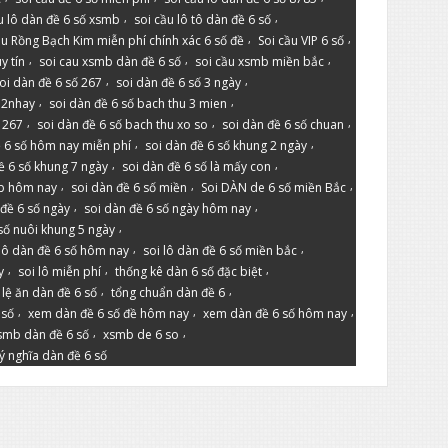
,
,
u lô dàn đề 6 số xsmb
soi cầu lô tô dàn đề 6 số
,
,
ầu Rồng Bạch Kim miễn phí chính xác 6 số đề
Soi cầu VIP 6 số
,
,
,
y tín
soi cau xsmb dàn đề 6 số
soi cầu xsmb miền bắc
,
,
oi dàn đề 6 số 267
soi dàn đề 6 số 3 ngày
,
,
u 2nhay
soi dàn đề 6 số bach thu 3 mien
,
,
,
 267
soi dàn đề 6 số bach thu xo so
soi dàn đề 6 số chuan
,
,
ề 6 số hôm nay miễn phí
soi dàn đề 6 số khung 2 ngày
,
,
ề 6 số khung 7 ngày
soi dàn đề 6 số là mấy con
,
,
,
mb hôm nay
soi dàn đề 6 số miền
Soi DÀN de 6 số miền Bắc
,
,
 đề 6 số ngày
soi dàn đề 6 số ngày hôm nay
,
 số nuôi khung 5 ngày
,
,
 lô dàn đề 6 số hôm nay
soi lô dàn đề 6 số miền bắc
,
,
,
y
soi lô miễn phí
thống kê dàn 6 số đặc biệt
,
,
ỉ lệ ăn dàn đề 6 số
tổng chuẩn dàn đề 6
,
,
,
 số
xem dàn đề 6 số đề hôm nay
xem dàn đề 6 số hôm nay
,
,
smb dàn đề 6 số
xsmb de 6 so
ý nghĩa dàn đề 6 số