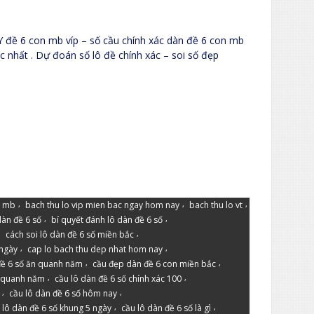
 6 con mb víp – số cầu chính xác dàn đề 6 con mb
c nhất . Dự đoán số lô đề chính xác – soi số đẹp
,
,
,
p mb
bach thu lo vip mien bac ngay hom nay
bach thu lo vt
,
,
dàn đề 6 số
bí quyết đánh lô dàn đề 6 số
,
,
cách soi lô dàn đề 6 số miền bắc
,
,
 ngày
cap lo bach thu dep nhat hom nay
,
,
đề 6 số ăn quanh năm
cầu đẹp dàn đề 6 con miền bắc
,
,
y quanh năm
cầu lô dàn đề 6 số chính xác 100
,
,
cầu lô dàn đề 6 số hôm nay
,
,
 lô dàn đề 6 số khung 5 ngày
cầu lô dàn đề 6 số là gì