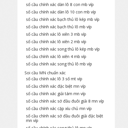
số cầu chính xác dàn lô 8 con mb víp
số cầu chính xác dàn lô 10 con mb víp
số cầu chính xác bạch thủ lô kép mb víp
số cầu chính xác bạch thủ lô mb víp
số cầu chính xác lô xiên 3 mb víp
số cầu chính xác lô xiên 2 mb víp
số cầu chính xác song thủ lô kép mb víp
số cầu chính xác lô xiên 4 mb víp
số cầu chính xác song thủ lô mb víp
Soi cầu MN chuẩn xác
số cầu chính xác lô 3 số mt víp
số cầu chính xác đặc biệt mn víp
số cầu chính xác giải tám mn víp
số cầu chính xác sớ đầu đuôi giải 8 mn víp
số cầu chính xác cặp xíu chủ mn víp
số cầu chính xác sớ đầu đuôi giải đặc biệt
mn víp
số cầu chính xác song thủ lô mn víp