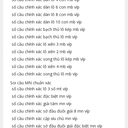
số cầu chính xác dàn lô 6 con mb víp
số cầu chính xác dàn lô 8 con mb víp
số cầu chính xác dàn lô 10 con mb víp
số cầu chính xác bạch thủ lô kép mb víp
số cầu chính xác bạch thủ lô mb víp
số cầu chính xác lô xiên 3 mb víp
số cầu chính xác lô xiên 2 mb víp
số cầu chính xác song thủ lô kép mb víp
số cầu chính xác lô xiên 4 mb víp
số cầu chính xác song thủ lô mb víp
Soi cầu MN chuẩn xác
số cầu chính xác lô 3 số mt víp
số cầu chính xác đặc biệt mn víp
số cầu chính xác giải tám mn víp
số cầu chính xác sớ đầu đuôi giải 8 mn víp
số cầu chính xác cặp xíu chủ mn víp
số cầu chính xác sớ đầu đuôi giải đặc biệt mn víp