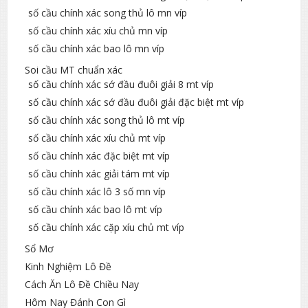
số cầu chính xác song thủ lô mn víp
số cầu chính xác xíu chủ mn víp
số cầu chính xác bao lô mn víp
Soi cầu MT chuẩn xác
số cầu chính xác sớ đầu đuôi giải 8 mt víp
số cầu chính xác sớ đầu đuôi giải đặc biệt mt víp
số cầu chính xác song thủ lô mt víp
số cầu chính xác xíu chủ mt víp
số cầu chính xác đặc biệt mt víp
số cầu chính xác giải tám mt víp
số cầu chính xác lô 3 số mn víp
số cầu chính xác bao lô mt víp
số cầu chính xác cặp xíu chủ mt víp
Sổ Mơ
Kinh Nghiệm Lô Đề
Cách Ăn Lô Đề Chiều Nay
Hôm Nay Đánh Con Gì