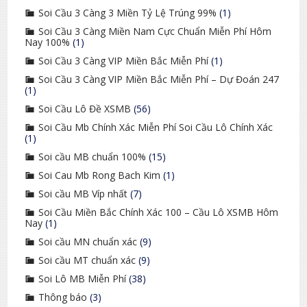
Soi Cầu 3 Càng 3 Miền Tỷ Lệ Trúng 99%
(1)
Soi Cầu 3 Càng Miền Nam Cực Chuẩn Miễn Phí Hôm
Nay 100%
(1)
Soi Cầu 3 Càng VIP Miền Bắc Miễn Phí
(1)
Soi Cầu 3 Càng VIP Miền Bắc Miễn Phí – Dự Đoán 247
(1)
Soi Cầu Lô Đề XSMB
(56)
Soi Cầu Mb Chính Xác Miễn Phí Soi Cầu Lô Chính Xác
(1)
Soi cầu MB chuẩn 100%
(15)
Soi Cau Mb Rong Bach Kim
(1)
Soi cầu MB Víp nhất
(7)
Soi Cầu Miền Bắc Chính Xác 100 – Cầu Lô XSMB Hôm
Nay
(1)
Soi cầu MN chuẩn xác
(9)
Soi cầu MT chuẩn xác
(9)
Soi Lô MB Miễn Phí
(38)
Thông báo
(3)