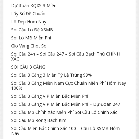
Dự đoán KQXS 3 Miền
Lấy Số Đề Chuẩn
Lô Đẹp Hôm Nay
Soi Cầu Lô Đề XSMB
Soi Lô MB Miễn Phí
Gio Vang Chot So
Soi Cầu 24h – Soi Cầu 247 – Soi Cầu Bạch Thủ CHÍNH
XÁC
SOI CẦU 3 CÀNG
Soi Cầu 3 Càng 3 Miền Tỷ Lệ Trúng 99%
Soi Cầu 3 Càng Miền Nam Cực Chuẩn Miễn Phí Hôm Nay
100%
Soi Cầu 3 Càng VIP Miền Bắc Miễn Phí
Soi Cầu 3 Càng VIP Miền Bắc Miễn Phí – Dự Đoán 247
Soi Cầu Mb Chính Xác Miễn Phí Soi Cầu Lô Chính Xác
Soi Cau Mb Rong Bach Kim
Soi Cầu Miền Bắc Chính Xác 100 – Cầu Lô XSMB Hôm
Nay