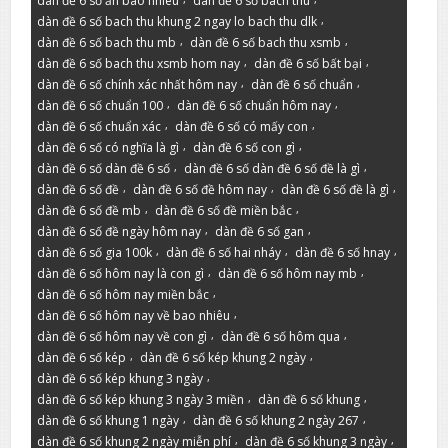
dàn đề 6 số ăn bao nhiêu
dàn đề 6 số bach thu
,
dàn đề 6 số bach thu khung 2 ngay lo bach thu dlk
,
,
dàn đề 6 số bach thu mb
dàn đề 6 số bach thu xsmb
,
,
dàn đề 6 số bach thu xsmb hom nay
dàn đề 6 số bất bại
,
,
dàn đề 6 số chính xác nhất hôm nay
dàn đề 6 số chuẩn
,
,
dàn đề 6 số chuẩn 100
dàn đề 6 số chuẩn hôm nay
,
,
dàn đề 6 số chuẩn xác
dàn đề 6 số có mấy con
,
,
dàn đề 6 số có nghĩa là gì
dàn đề 6 số con gì
,
,
dàn đề 6 số dàn đề 6 số
dàn đề 6 số dàn đề 6 số đề là gì
,
,
,
dàn đề 6 số đề
dàn đề 6 số đề hôm nay
dàn đề 6 số đề là gì
,
,
dàn đề 6 số đề mb
dàn đề 6 số đề miền bắc
,
,
dàn đề 6 số đề ngày hôm nay
dàn đề 6 số gan
,
,
,
dàn đề 6 số gia 100k
dàn đề 6 số hai nháy
dàn đề 6 số hnay
,
,
dàn đề 6 số hôm nay là con gì
dàn đề 6 số hôm nay mb
,
dàn đề 6 số hôm nay miền bắc
,
dàn đề 6 số hôm nay về bao nhiêu
,
,
dàn đề 6 số hôm nay về con gì
dàn đề 6 số hôm qua
,
,
dàn đề 6 số kép
dàn đề 6 số kép khung 2 ngày
,
dàn đề 6 số kép khung 3 ngày
,
,
dàn đề 6 số kép khung 3 ngày 3 miền
dàn đề 6 số khung
,
,
dàn đề 6 số khung 1 ngày
dàn đề 6 số khung 2 ngày 267
,
,
dàn đề 6 số khung 2 ngày miễn phí
dàn đề 6 số khung 3 ngày