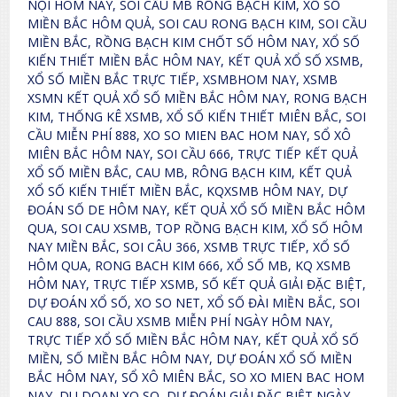
NỘI HÔM NAY, SOI CẦU MB RỒNG BẠCH KIM, XỔ SỐ
MIỀN BẮC HÔM QUẢ, SOI CAU RONG BẠCH KIM, SOI CẦU
MIỀN BẮC, RỒNG BẠCH KIM CHỐT SỐ HÔM NAY, XỔ SỐ
KIẾN THIẾT MIỀN BẮC HÔM NAY, KẾT QUẢ XỔ SỐ XSMB,
XỔ SỐ MIỀN BẮC TRỰC TIẾP, XSMBHOM NAY, XSMB
XSMN KẾT QUẢ XỔ SỐ MIỀN BẮC HÔM NAY, RONG BẠCH
KIM, THỐNG KÊ XSMB, XỔ SỐ KIẾN THIẾT MIÊN BẮC, SOI
CẦU MIỄN PHÍ 888, XO SO MIEN BAC HOM NAY, SỔ XÔ
MIÊN BẮC HÔM NAY, SOI CẦU 666, TRỰC TIẾP KẾT QUẢ
XỔ SỐ MIỀN BẮC, CAU MB, RÔNG BẠCH KIM, KẾT QUẢ
XỔ SỐ KIẾN THIẾT MIỀN BẮC, KQXSMB HÔM NAY, DỰ
ĐOÁN SỐ DE HÔM NAY, KẾT QUẢ XỔ SỐ MIỀN BẮC HÔM
QUA, SOI CAU XSMB, TOP RỒNG BẠCH KIM, XỔ SỐ HÔM
NAY MIỀN BẮC, SOI CÂU 366, XSMB TRỰC TIẾP, XỔ SỐ
HÔM QUA, RONG BACH KIM 666, XỔ SỐ MB, KQ XSMB
HÔM NAY, TRỰC TIẾP XSMB, SỐ KẾT QUẢ GIẢI ĐẶC BIỆT,
DỰ ĐOÁN XỔ SỐ, XO SO NET, XỔ SỐ ĐÀI MIỀN BẮC, SOI
CAU 888, SOI CẦU XSMB MIỄN PHÍ NGÀY HÔM NAY,
TRỰC TIẾP XỔ SỐ MIỀN BẮC HÔM NAY, KẾT QUẢ XỔ SỐ
MIỀN, SỐ MIỀN BẮC HÔM NAY, DỰ ĐOÁN XỔ SỐ MIỀN
BẮC HÔM NAY, SỔ XÔ MIÊN BẮC, SO XO MIEN BAC HOM
NAY, DU DOAN XO SO, DỰ ĐOÁN GIẢI ĐẶC BIỆT NGÀY