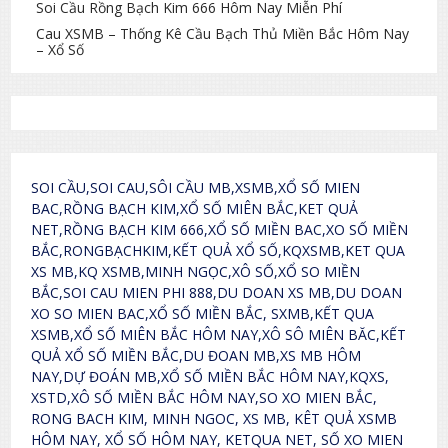
Soi Cầu Rồng Bạch Kim 666 Hôm Nay Miễn Phí
Cau XSMB – Thống Kê Cầu Bạch Thủ Miền Bắc Hôm Nay
– Xổ Số
SOI CẦU,SOI CAU,SÔI CẦU MB,XSMB,XỔ SỐ MIEN
BAC,RỒNG BẠCH KIM,XỔ SỐ MIÊN BẮC,KET QUẢ
NET,RỒNG BẠCH KIM 666,XỔ SỐ MIỀN BAC,XO SỐ MIỀN
BẮC,RONGBẠCHKIM,KẾT QUẢ XỔ SỐ,KQXSMB,KET QUA
XS MB,KQ XSMB,MINH NGỌC,XÔ SỐ,XỔ SO MIỀN
BẮC,SOI CAU MIEN PHI 888,DU DOAN XS MB,DU DOAN
XO SO MIEN BAC,XỔ SỐ MIỀN BẮC, SXMB,KẾT QUA
XSMB,XỔ SỐ MIÊN BẮC HÔM NAY,XÔ SÔ MIÊN BĂC,KẾT
QUẢ XỔ SỐ MIỀN BẮC,DU ĐOAN MB,XS MB HÔM
NAY,DỰ ĐOÁN MB,XỔ SỐ MIỀN BẮC HÔM NAY,KQXS,
XSTD,XÔ SỐ MIỀN BẮC HÔM NAY,SO XO MIEN BẮC,
RONG BACH KIM, MINH NGOC, XS MB, KÊT QUẢ XSMB
HÔM NAY, XỔ SỐ HÔM NAY, KETQUA NET, SỐ XO MIEN