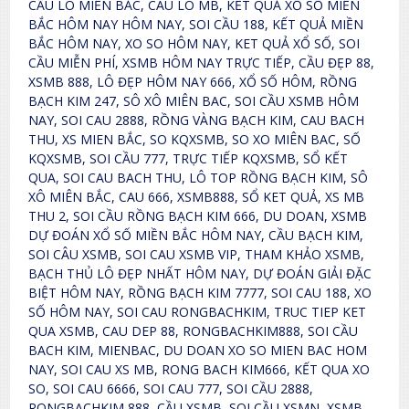
CẦU LÔ MIỀN BẮC, CAU LO MB, KẾT QUẢ XỔ SỐ MIỀN
BẮC HÔM NAY HÔM NAY, SOI CẦU 188, KẾT QUẢ MIỀN
BẮC HÔM NAY, XO SO HÔM NAY, KET QUẢ XỔ SỐ, SOI
CẦU MIỄN PHÍ, XSMB HÔM NAY TRỰC TIẾP, CẦU ĐẸP 88,
XSMB 888, LÔ ĐẸP HÔM NAY 666, XỔ SỐ HÔM, RỒNG
BẠCH KIM 247, SÔ XÔ MIÊN BAC, SOI CẦU XSMB HÔM
NAY, SOI CAU 2888, RỒNG VÀNG BẠCH KIM, CAU BACH
THU, XS MIEN BẮC, SO KQXSMB, SO XO MIÊN BAC, SỐ
KQXSMB, SOI CẦU 777, TRỰC TIẾP KQXSMB, SỔ KẾT
QUA, SOI CAU BACH THU, LÔ TOP RỒNG BẠCH KIM, SÔ
XÔ MIÊN BẮC, CAU 666, XSMB888, SỔ KET QUẢ, XS MB
THU 2, SOI CẦU RỒNG BẠCH KIM 666, DU DOAN, XSMB
DỰ ĐOÁN XỔ SỐ MIỀN BẮC HÔM NAY, CẦU BẠCH KIM,
SOI CÂU XSMB, SOI CAU XSMB VIP, THAM KHẢO XSMB,
BẠCH THỦ LÔ ĐẸP NHẤT HÔM NAY, DỰ ĐOÁN GIẢI ĐẶC
BIỆT HÔM NAY, RỒNG BẠCH KIM 7777, SOI CAU 188, XO
SỐ HÔM NAY, SOI CAU RONGBACHKIM, TRUC TIEP KET
QUA XSMB, CAU DEP 88, RONGBACHKIM888, SOI CẦU
BACH KIM, MIENBAC, DU DOAN XO SO MIEN BAC HOM
NAY, SOI CAU XS MB, RONG BACH KIM666, KẾT QUA XO
SO, SOI CAU 6666, SOI CAU 777, SOI CẦU 2888,
RONGBACHKIM 888, CẦU XSMB, SOI CẦU XSMN, XSMB