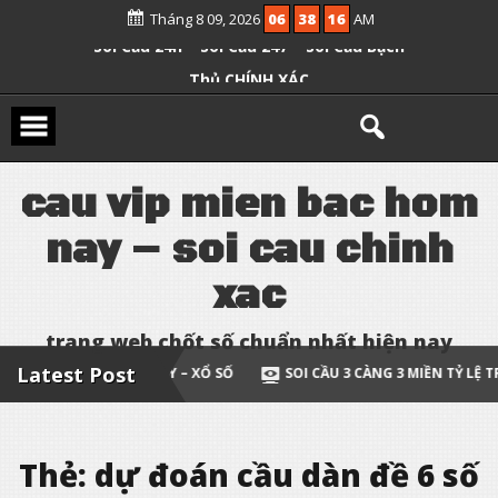
Soi Cầu 3 Càng Miền Nam Cực Chuẩn
Skip
Tháng 8 09, 2026
06
38
16
AM
to
Miễn Phí Hôm Nay 100%
content
Soi Cầu 24h – Soi Cầu 247 – Soi Cầu Bạch
Thủ CHÍNH XÁC
Soi Cau Mb Rong Bach Kim
Giờ Vàng Chốt Số Miền Bắc Hôm Nay –
c
a
u
v
i
p
m
i
e
n
b
a
c
h
o
m
Xổ Số 666
n
a
y
–
s
o
i
c
a
u
c
h
i
n
h
x
a
c
t
r
a
n
g
w
e
b
c
h
ố
t
s
ố
c
h
u
ẩ
n
n
h
ấ
t
h
i
ệ
n
n
a
y
Latest Post
HÔM NAY – XỔ SỐ
SOI CẦU 3 CÀNG 3 MIỀN TỶ LỆ TRÚNG 99%
Thẻ:
dự đoán cầu dàn đề 6 số