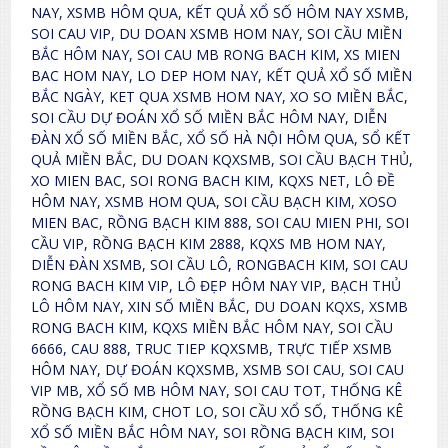
NAY, XSMB HÔM QUA, KẾT QUẢ XỔ SỐ HÔM NAY XSMB,
SOI CAU VIP, DU DOAN XSMB HOM NAY, SOI CẦU MIỀN
BẮC HÔM NAY, SOI CAU MB RONG BACH KIM, XS MIEN
BAC HOM NAY, LO DEP HOM NAY, KẾT QUẢ XỔ SỐ MIỀN
BẮC NGÀY, KET QUA XSMB HOM NAY, XO SO MIỀN BẮC,
SOI CẦU DỰ ĐOÁN XỔ SỐ MIỀN BẮC HÔM NAY, DIỄN
ĐÀN XỔ SỐ MIỀN BẮC, XỔ SỐ HÀ NỘI HÔM QUA, SỔ KẾT
QUẢ MIỀN BẮC, DU DOAN KQXSMB, SOI CẦU BẠCH THỦ,
XO MIEN BAC, SOI RONG BACH KIM, KQXS NET, LÔ ĐỀ
HÔM NAY, XSMB HOM QUA, SOI CẦU BẠCH KIM, XOSO
MIEN BAC, RỒNG BẠCH KIM 888, SOI CAU MIEN PHI, SOI
CẦU VIP, RỒNG BẠCH KIM 2888, KQXS MB HOM NAY,
DIỄN ĐÀN XSMB, SOI CẦU LÔ, RONGBACH KIM, SOI CAU
RONG BACH KIM VIP, LÔ ĐẸP HÔM NAY VIP, BẠCH THỦ
LÔ HÔM NAY, XIN SỐ MIỀN BẮC, DU DOAN KQXS, XSMB
RONG BACH KIM, KQXS MIỀN BẮC HÔM NAY, SOI CẦU
6666, CAU 888, TRUC TIEP KQXSMB, TRỰC TIẾP XSMB
HÔM NAY, DỰ ĐOÁN KQXSMB, XSMB SOI CAU, SOI CAU
VIP MB, XỔ SỐ MB HÔM NAY, SOI CAU TOT, THỐNG KÊ
RỒNG BẠCH KIM, CHOT LO, SOI CẦU XỔ SỐ, THỐNG KÊ
XỔ SỐ MIỀN BẮC HÔM NAY, SOI RỒNG BẠCH KIM, SOI