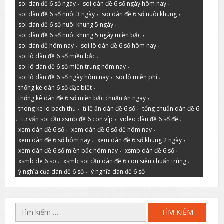
,
,
soi dàn đề 6 số ngày
soi dàn đề 6 số ngày hôm nay
,
,
soi dàn đề 6 số nuôi 3 ngày
soi dàn đề 6 số nuôi khung
,
soi dàn đề 6 số nuôi khung 5 ngày
,
soi dàn đề 6 số nuôi khung 5 ngày miền bắc
,
,
soi dàn đề hôm nay
soi lô dàn đề 6 số hôm nay
,
soi lô dàn đề 6 số miền bắc
,
soi lô dàn đề 6 số miền trung hôm nay
,
,
soi lô dàn đề 6 số ngày hôm nay
soi lô miễn phí
,
thống kê dàn 6 số đặc biệt
,
thống kê dàn đề 6 số miền bắc chuẩn ăn ngay
,
,
thong ke lo bach thu
tỉ lệ ăn dàn đề 6 số
tổng chuẩn dàn đề 6
,
,
,
tư vấn soi cầu xsmb đề 6 con víp
video dàn đề 6 số đề
,
,
xem dàn đề 6 số
xem dàn đề 6 số đề hôm nay
,
,
xem dàn đề 6 số hôm nay
xem dàn đề 6 số khung 2 ngày
,
,
xem dàn đề 6 số miền bắc hôm nay
xsmb dàn đề 6 số
,
,
xsmb de 6 so
xsmb soi cầu dàn đề 6 con siêu chuẩn trúng
,
ý nghĩa của dàn đề 6 số
ý nghĩa dàn đề 6 số
Tìm
kiếm
cho: