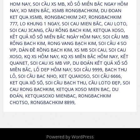
HOM NAY, SOI CẦU XS MB, XÔ SÔ MIÊN BĂC NGAY HÔM
NAY, XO MIEN BẮC, XSMB RONGBACHKIM, DU ĐOAN
KET QUA XSMB, RONGBACHKIM 247, RONGBACHKIM
777, LO KHUNG 1 NGAY, SOI CAU MIEN BẮC, CAU LOTO,
SOI CAU 3CANG, CẦU RÔNG BACH KIM, KETQUA XOSO,
KẾT QUẢ XỔ SỐ MIÊN BẮC NGÀY HÔM NAY, SOI CÂU MB
RÔNG BACH KIM, RONG VANG BẠCH KIM, SOI CÂU 4 SO
VIP, DÀN ĐỀ RỒNG BẠCH KIM, XS MB SOI CAU, SOI CAU
XOSO, KQ XS HÔM NAY, KQ XS MIỀN BẮC HÔM NAY, KẾT
QUANET, SOI CAU XS MB VIP, DU ĐOÁN KẾT QUẢ XỔ SỐ
MIỀN BẮC, LÔ DEP HÔM NAY, SOI CÂU 9999, BACH THU
LÔ, SOI CẦU BAC NHO, KET QUAXOSO, SOI CÂU 6666,
KET QUA XÔ SỐ, SOI CẦU BẠCH THU, CẦU LOTO ĐẸP, SOI
CAU RONG BACHKIM, KETQUA XOSO MIEN BAC, DU
ĐOÁN, KETQUASOXO MIENBAC, RONGBACHKIM
CHOTSO, RONGBACHKIM 8899,
Powered by WordPress