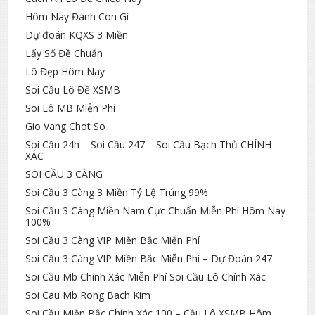
Hôm Nay Đánh Con Gì
Dự đoán KQXS 3 Miền
Lấy Số Đề Chuẩn
Lô Đẹp Hôm Nay
Soi Cầu Lô Đề XSMB
Soi Lô MB Miễn Phí
Gio Vang Chot So
Soi Cầu 24h – Soi Cầu 247 – Soi Cầu Bạch Thủ CHÍNH
XÁC
SOI CẦU 3 CÀNG
Soi Cầu 3 Càng 3 Miền Tỷ Lệ Trúng 99%
Soi Cầu 3 Càng Miền Nam Cực Chuẩn Miễn Phí Hôm Nay
100%
Soi Cầu 3 Càng VIP Miền Bắc Miễn Phí
Soi Cầu 3 Càng VIP Miền Bắc Miễn Phí – Dự Đoán 247
Soi Cầu Mb Chính Xác Miễn Phí Soi Cầu Lô Chính Xác
Soi Cau Mb Rong Bach Kim
Soi Cầu Miền Bắc Chính Xác 100 – Cầu Lô XSMB Hôm