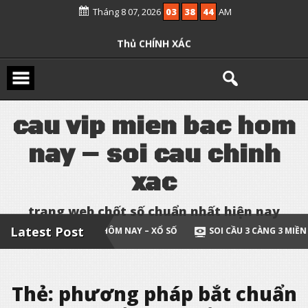
Skip
Tháng 8 07, 2026
03
38
45
AM
Miễn Phí Hôm Nay 100%
to
content
Soi Cầu 24h – Soi Cầu 247 – Soi Cầu Bạch
Thủ CHÍNH XÁC
Soi Cau Mb Rong Bach Kim
Giờ Vàng Chốt Số Miền Bắc Hôm Nay –
c
a
u
v
i
p
m
i
e
n
b
a
c
h
o
m
Xổ Số 666
n
a
y
–
s
o
i
c
a
u
c
h
i
n
h
x
a
c
t
r
a
n
g
w
e
b
c
h
ố
t
s
ố
c
h
u
ẩ
n
n
h
ấ
t
h
i
ệ
n
n
a
y
Latest Post
N BẮC HÔM NAY – XỔ SỐ
SOI CẦU 3 CÀNG 3 MIỀN TỶ LỆ TRÚNG 99%
Thẻ:
phương pháp bắt chuẩn