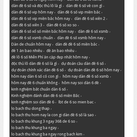
,
,
dàn đề 6 số và độc thủ lô là gì
dàn đề 6 số về con gì
,
,
dàn đề 6 số vip hôm nay
dàn đề 6 số vip miền bắc
,
,
dàn đề 6 số vip miền bắc hôm nay
dàn đề 6 số xiên 2
,
,
dàn đề 6 số xiên 3
dàn đề 6 số xo so
,
,
dàn đề 6 số xổ số miền bắc hôm nay
dàn đề 6 số xsmb
,
,
dàn đề 6 số xsmb chuẩn
dàn đề 6 số xsmb hôm nay
,
,
Dàn de chuẩn hôm nay
dàn đề đề 6 số miền bắc
,
,
đè 1 ăn bao nhiêu
đề ăn bao nhiêu
,
đề lô 6 số Miễn Phí ăn cặp đẹp nhất hôm nay
,
,
độc thủ lô dàn đề 6 số là gì
dự đoán cầu dàn đề 6 số
,
,
dự đoán chính xác dàn đề 6 số
dự đoán dàn đề 6 số hôm nay
,
,
hôm nay dàn 6 số có con gì
hôm nay dàn đề 6 số xsmb
,
,
hôm nay đề 6 chuẩn không
hôm nay soi dàn 6 đề
,
kinh nghiệm bắt chuẩn dàn 6 số
,
Kinh nghiệm đánh dàn đề 6 số miền Bắc
,
,
kinh nghiệm soi dàn đề 6
lbt de 6 so mien bac
,
lo bach thu dong thap
,
lo bach thu hom nay la con gi dàn đề 6 số là sao
,
lo bach thu khung 3 ngay 368 de 6 so
,
lo bach thu khung ba ngay
,
lo bach thu khung ba ngay rong bach kim