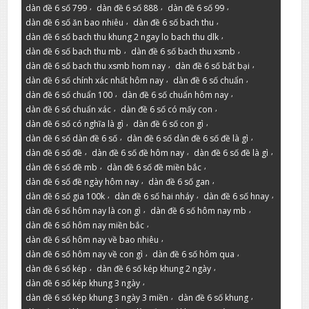
,
,
,
dàn đề 6 số 799
dàn đề 6 số 888
dàn đề 6 số 99
,
,
dàn đề 6 số ăn bao nhiêu
dàn đề 6 số bach thu
,
dàn đề 6 số bach thu khung 2 ngay lo bach thu dlk
,
,
dàn đề 6 số bach thu mb
dàn đề 6 số bach thu xsmb
,
,
dàn đề 6 số bach thu xsmb hom nay
dàn đề 6 số bất bại
,
,
dàn đề 6 số chính xác nhất hôm nay
dàn đề 6 số chuẩn
,
,
dàn đề 6 số chuẩn 100
dàn đề 6 số chuẩn hôm nay
,
,
dàn đề 6 số chuẩn xác
dàn đề 6 số có mấy con
,
,
dàn đề 6 số có nghĩa là gì
dàn đề 6 số con gì
,
,
dàn đề 6 số dàn đề 6 số
dàn đề 6 số dàn đề 6 số đề là gì
,
,
,
dàn đề 6 số đề
dàn đề 6 số đề hôm nay
dàn đề 6 số đề là gì
,
,
dàn đề 6 số đề mb
dàn đề 6 số đề miền bắc
,
,
dàn đề 6 số đề ngày hôm nay
dàn đề 6 số gan
,
,
,
dàn đề 6 số gia 100k
dàn đề 6 số hai nháy
dàn đề 6 số hnay
,
,
dàn đề 6 số hôm nay là con gì
dàn đề 6 số hôm nay mb
,
dàn đề 6 số hôm nay miền bắc
,
dàn đề 6 số hôm nay về bao nhiêu
,
,
dàn đề 6 số hôm nay về con gì
dàn đề 6 số hôm qua
,
,
dàn đề 6 số kép
dàn đề 6 số kép khung 2 ngày
,
dàn đề 6 số kép khung 3 ngày
,
,
dàn đề 6 số kép khung 3 ngày 3 miền
dàn đề 6 số khung