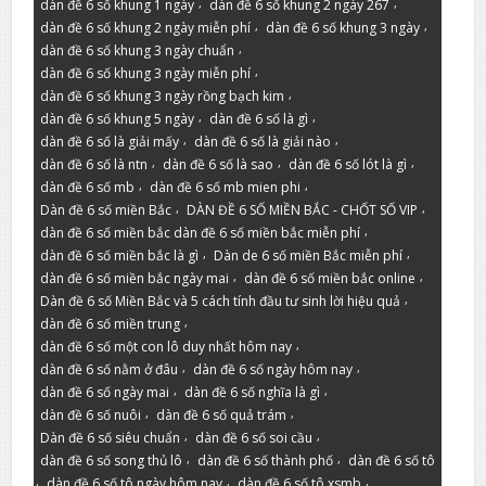
,
,
dàn đề 6 số khung 1 ngày
dàn đề 6 số khung 2 ngày 267
,
,
dàn đề 6 số khung 2 ngày miễn phí
dàn đề 6 số khung 3 ngày
,
dàn đề 6 số khung 3 ngày chuẩn
,
dàn đề 6 số khung 3 ngày miễn phí
,
dàn đề 6 số khung 3 ngày rồng bạch kim
,
,
dàn đề 6 số khung 5 ngày
dàn đề 6 số là gì
,
,
dàn đề 6 số là giải mấy
dàn đề 6 số là giải nào
,
,
,
dàn đề 6 số là ntn
dàn đề 6 số là sao
dàn đề 6 số lót là gì
,
,
dàn đề 6 số mb
dàn đề 6 số mb mien phi
,
,
Dàn đề 6 số miền Bắc
DÀN ĐỀ 6 SỐ MIỀN BẮC - CHỐT SỐ VIP
,
dàn đề 6 số miền bắc dàn đề 6 số miền bắc miễn phí
,
,
dàn đề 6 số miền bắc là gì
Dàn de 6 số miền Bắc miễn phí
,
,
dàn đề 6 số miền bắc ngày mai
dàn đề 6 số miền bắc online
,
Dàn đề 6 số Miền Bắc và 5 cách tính đầu tư sinh lời hiệu quả
,
dàn đề 6 số miền trung
,
dàn đề 6 số một con lô duy nhất hôm nay
,
,
dàn đề 6 số nằm ở đâu
dàn đề 6 số ngày hôm nay
,
,
dàn đề 6 số ngày mai
dàn đề 6 số nghĩa là gì
,
,
dàn đề 6 số nuôi
dàn đề 6 số quả trám
,
,
Dàn đề 6 số siêu chuẩn
dàn đề 6 số soi cầu
,
,
dàn đề 6 số song thủ lô
dàn đề 6 số thành phố
dàn đề 6 số tô
,
,
,
dàn đề 6 số tô ngày hôm nay
dàn đề 6 số tô xsmb