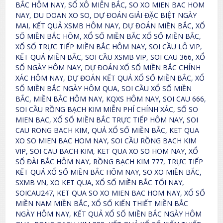
BẮC HÔM NAY, SỔ XÔ MIÊN BẮC, SO XO MIEN BAC HOM
NAY, DU DOAN XO SO, DỰ ĐOÁN GIẢI ĐẶC BIỆT NGÀY
MAI, KẾT QUẢ XSMB HÔM NAY, DỰ ĐOÁN MIỀN BẮC, XỔ
SỐ MIỀN BẮC HÔM, XỔ SỐ MIỀN BẮC XỔ SỐ MIỀN BẮC,
XỔ SỐ TRỰC TIẾP MIỀN BẮC HÔM NAY, SOI CẦU LÔ VIP,
KẾT QUẢ MIỀN BẮC, SOI CẦU XSMB VIP, SOI CAU 366, XỔ
SỐ NGÀY HÔM NAY, DỰ ĐOÁN XỔ SỐ MIỀN BẮC CHÍNH
XÁC HÔM NAY, DỰ ĐOÁN KẾT QUẢ XỔ SỐ MIỀN BẮC, XỔ
SỐ MIỀN BẮC NGÀY HÔM QUA, SOI CẦU XỔ SỐ MIỀN
BẮC, MIỀN BẮC HÔM NAY, KQXS HÔM NAY, SOI CAU 666,
SOI CẦU RỒNG BẠCH KIM MIỄN PHÍ CHÍNH XÁC, SỐ SO
MIEN BAC, XỔ SỐ MIỀN BẮC TRỰC TIẾP HÔM NAY, SOI
CAU RONG BACH KIM, QUẢ XỔ SỐ MIỀN BẮC, KET QUA
XO SO MIEN BAC HOM NAY, SOI CẦU RỒNG BẠCH KIM
VIP, SOI CAU BACH KIM, KET QUA XO SO HOM NAY, XỔ
SỐ ĐÀI BẮC HÔM NAY, RỒNG BẠCH KIM 777, TRỰC TIẾP
KẾT QUẢ XỔ SỐ MIỀN BẮC HÔM NAY, SO XO MIỀN BẮC,
SXMB VN, XO KET QUA, XỔ SỐ MIỀN BẮC TỐI NAY,
SOICAU247, KET QUA SO XO MIEN BAC HOM NAY, XỔ SỐ
MIỀN NAM MIỀN BẮC, XỔ SỐ KIẾN THIẾT MIỀN BẮC
NGÀY HÔM NAY, KẾT QUẢ XỔ SỐ MIỀN BẮC NGÀY HÔM