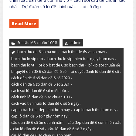
chính xác dàn đề 6 con mb víp – cách soi cầu đề chuẩn xác
nhất . Dự đoán số lô đề chính xác – soi số đẹp
Read More
Soi cầu MB chuẩn 100%
admin
,
,
bach thu de 6 so ha noi
bach thu de 6s ve so may
,
,
bach thu lo vip mb
bach thu lo vip mien bac ngay hom nay
,
,
,
bach thu lo vt
bi kip bat de 6 so bach thu
bí kíp soi chuẩn đề
,
,
bí quyết dàn đề 6 số dàn đề 6 số
bí quyết đánh lô dàn đề 6 số
,
cách dàn đề 6 số dàn đề 6 số 2020
,
cách dàn đề 6 số dàn đề 6 số 2021
,
cách soi lô dàn đề 6 số miền bắc
,
cách tính lô dàn đề 6 số chuẩn 100
,
cách vào tiền nuôi lô dàn đề 6 số 5 ngày
,
,
cap lo bach thu dep nhat hom nay
cap lo bach thu hom nay
,
cặp lô dàn đề 6 số ngày hôm nay
,
cầu dàn đề 6 số ăn quanh năm
cầu đẹp dàn đề 6 con miền bắc
,
,
,
cầu lô dàn đề 6 số
cầu lô dàn đề 6 số 3 ngày
,
cầu lô dàn đề 6 số chạy quanh năm