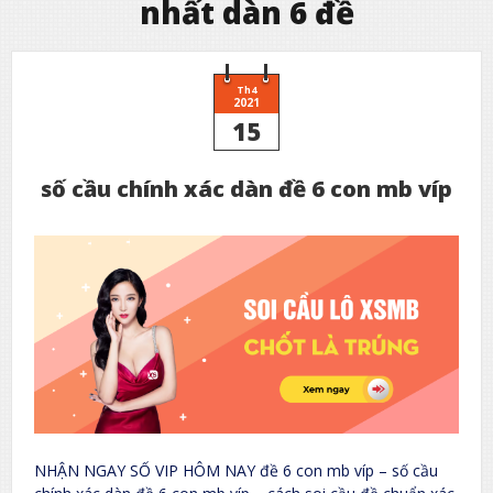
nhất dàn 6 đề
Th4
2021
15
số cầu chính xác dàn đề 6 con mb víp
NHẬN NGAY SỐ VIP HÔM NAY đề 6 con mb víp – số cầu