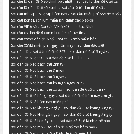
,
,
soi cầu lô dàn đề 6 số chính xác nhất
soi cầu lô dàn đề 6 số xs
,
,
soi cầu lô dàn đề 6 số xsmb
soi cầu lô tô dàn đề 6 số
,
,
soi cau mb vip - 6 số vip hôm nay
Soi cầu miễn phí 888 đề 6 số
,
Soi cầu Rồng Bạch Kim miễn phí chính xác 6 số đề
,
,
Soi cầu VIP 6 số
Soi Cầu VIP 6 Số Chính Xác Nhất
,
soi cầu xs dàn đề 6 con mb chính xác uy tín
,
,
soi cau xsmb dàn đề 6 số
soi cầu xsmb miền bắc
,
,
Soi cầu XSMB miễn phí ngày hôm nay
soi dàn đặc biệt
,
,
,
soi dàn đề
soi dàn đề 6 số 267
soi dàn đề 6 số 3 ngày
,
,
soi dàn đề 6 số 99
soi dàn đề 6 số bach thu
,
soi dàn đề 6 số bach thu 2nhay
,
soi dàn đề 6 số bach thu 3 mien
,
soi dàn đề 6 số bach thu 3 ngay
,
soi dàn đề 6 số bach thu khung 5 ngay 267
,
,
soi dàn đề 6 số bach thu xo so
soi dàn đề 6 số chuan
,
,
soi dàn đề 6 số hàng ngày
soi dàn đề 6 số hôm nay con gì
,
soi dàn đề 6 số hôm nay miễn phí
,
,
soi dàn đề 6 số khung 2 ngày
soi dàn đề 6 số khung 3 ngày
,
,
soi dàn đề 6 số khung 5 ngày
soi dàn đề 6 số khung 7 ngày
,
,
soi dàn đề 6 số là mấy con
soi dàn đề 6 số là như thế nào
,
,
soi dàn đề 6 số mb
soi dàn đề 6 số mb hôm nay
,
,
soi dàn đề 6 số miền
Soi DÀN de 6 số miền Bắc