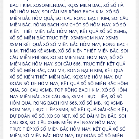
BẠCH KIM, XOSOMIENBAC, KQXS MIEN BAC, XỔ SỐ HÀ
NỘI HÔM NAY, SOI CẦU MB RỒNG BẠCH KIM, XỔ SỐ
MIỀN BẮC HÔM QUẢ, SOI CAU RONG BẠCH KIM, SOI CẦU
MIỀN BẮC, RỒNG BẠCH KIM CHỐT SỐ HÔM NAY, XỔ SỐ
KIẾN THIẾT MIỀN BẮC HÔM NAY, KẾT QUẢ XỔ SỐ XSMB,
XỔ SỐ MIỀN BẮC TRỰC TIẾP, XSMBHOM NAY, XSMB
XSMN KẾT QUẢ XỔ SỐ MIỀN BẮC HÔM NAY, RONG BẠCH
KIM, THỐNG KÊ XSMB, XỔ SỐ KIẾN THIẾT MIÊN BẮC, SOI
CẦU MIỄN PHÍ 888, XO SO MIEN BAC HOM NAY, SỔ XÔ
MIÊN BẮC HÔM NAY, SOI CẦU 666, TRỰC TIẾP KẾT QUẢ
XỔ SỐ MIỀN BẮC, CAU MB, RÔNG BẠCH KIM, KẾT QUẢ
XỔ SỐ KIẾN THIẾT MIỀN BẮC, KQXSMB HÔM NAY, DỰ
ĐOÁN SỐ DE HÔM NAY, KẾT QUẢ XỔ SỐ MIỀN BẮC HÔM
QUA, SOI CAU XSMB, TOP RỒNG BẠCH KIM, XỔ SỐ HÔM
NAY MIỀN BẮC, SOI CÂU 366, XSMB TRỰC TIẾP, XỔ SỐ
HÔM QUA, RONG BACH KIM 666, XỔ SỐ MB, KQ XSMB
HÔM NAY, TRỰC TIẾP XSMB, SỐ KẾT QUẢ GIẢI ĐẶC BIỆT,
DỰ ĐOÁN XỔ SỐ, XO SO NET, XỔ SỐ ĐÀI MIỀN BẮC, SOI
CAU 888, SOI CẦU XSMB MIỄN PHÍ NGÀY HÔM NAY,
TRỰC TIẾP XỔ SỐ MIỀN BẮC HÔM NAY, KẾT QUẢ XỔ SỐ
MIỀN, SỐ MIỀN BẮC HÔM NAY, DỰ ĐOÁN XỔ SỐ MIỀN