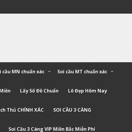
i cầu MN chuẩn xác
Soi cầu MT chuẩn xác
 Miền
Lấy Số Đề Chuẩn
Lô Đẹp Hôm Nay
 Bạch Thủ CHÍNH XÁC
SOI CẦU 3 CÀNG
Soi Cầu 3 Càng VIP Miền Bắc Miễn Phí