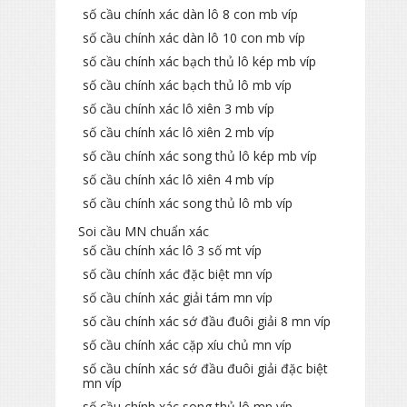
số cầu chính xác dàn lô 8 con mb víp
số cầu chính xác dàn lô 10 con mb víp
số cầu chính xác bạch thủ lô kép mb víp
số cầu chính xác bạch thủ lô mb víp
số cầu chính xác lô xiên 3 mb víp
số cầu chính xác lô xiên 2 mb víp
số cầu chính xác song thủ lô kép mb víp
số cầu chính xác lô xiên 4 mb víp
số cầu chính xác song thủ lô mb víp
Soi cầu MN chuẩn xác
số cầu chính xác lô 3 số mt víp
số cầu chính xác đặc biệt mn víp
số cầu chính xác giải tám mn víp
số cầu chính xác sớ đầu đuôi giải 8 mn víp
số cầu chính xác cặp xíu chủ mn víp
số cầu chính xác sớ đầu đuôi giải đặc biệt
mn víp
số cầu chính xác song thủ lô mn víp