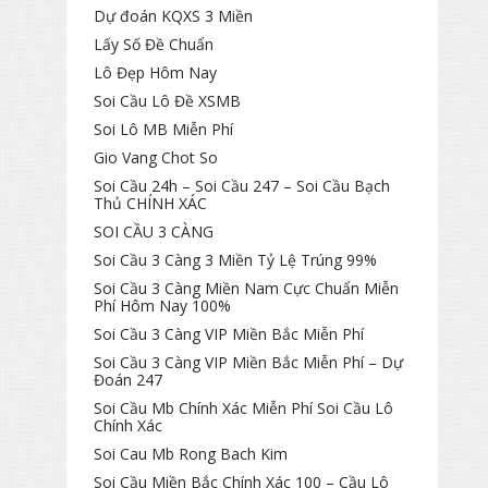
Dự đoán KQXS 3 Miền
Lấy Số Đề Chuẩn
Lô Đẹp Hôm Nay
Soi Cầu Lô Đề XSMB
Soi Lô MB Miễn Phí
Gio Vang Chot So
Soi Cầu 24h – Soi Cầu 247 – Soi Cầu Bạch
Thủ CHÍNH XÁC
SOI CẦU 3 CÀNG
Soi Cầu 3 Càng 3 Miền Tỷ Lệ Trúng 99%
Soi Cầu 3 Càng Miền Nam Cực Chuẩn Miễn
Phí Hôm Nay 100%
Soi Cầu 3 Càng VIP Miền Bắc Miễn Phí
Soi Cầu 3 Càng VIP Miền Bắc Miễn Phí – Dự
Đoán 247
Soi Cầu Mb Chính Xác Miễn Phí Soi Cầu Lô
Chính Xác
Soi Cau Mb Rong Bach Kim
Soi Cầu Miền Bắc Chính Xác 100 – Cầu Lô