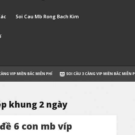
Xác
Soi Cau Mb Rong Bach Kim
í
ỄN PHÍ
SOI CẦU 3 CÀNG VIP MIỀN BẮC MIỄN PHÍ – DỰ ĐOÁN 247
ép khung 2 ngày
 đề 6 con mb víp