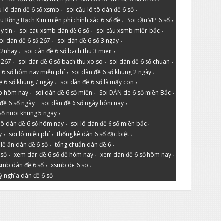
,
,
u lô dàn đề 6 số xsmb
soi cầu lô tô dàn đề 6 số
,
,
ầu Rồng Bạch Kim miễn phí chính xác 6 số đề
Soi cầu VIP 6 số
,
,
,
y tín
soi cau xsmb dàn đề 6 số
soi cầu xsmb miền bắc
,
,
oi dàn đề 6 số 267
soi dàn đề 6 số 3 ngày
,
,
u 2nhay
soi dàn đề 6 số bach thu 3 mien
,
,
,
 267
soi dàn đề 6 số bach thu xo so
soi dàn đề 6 số chuan
,
,
ề 6 số hôm nay miễn phí
soi dàn đề 6 số khung 2 ngày
,
,
ề 6 số khung 7 ngày
soi dàn đề 6 số là mấy con
,
,
,
mb hôm nay
soi dàn đề 6 số miền
Soi DÀN de 6 số miền Bắc
,
,
 đề 6 số ngày
soi dàn đề 6 số ngày hôm nay
,
 số nuôi khung 5 ngày
,
,
 lô dàn đề 6 số hôm nay
soi lô dàn đề 6 số miền bắc
,
,
,
y
soi lô miễn phí
thống kê dàn 6 số đặc biệt
,
,
ỉ lệ ăn dàn đề 6 số
tổng chuẩn dàn đề 6
,
,
,
 số
xem dàn đề 6 số đề hôm nay
xem dàn đề 6 số hôm nay
,
,
smb dàn đề 6 số
xsmb de 6 so
ý nghĩa dàn đề 6 số