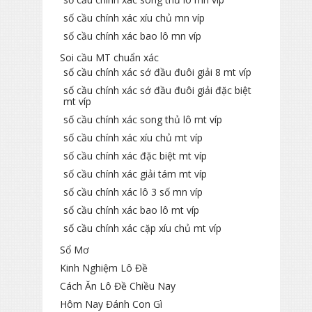
số cầu chính xác xíu chủ mn víp
số cầu chính xác bao lô mn víp
Soi cầu MT chuẩn xác
số cầu chính xác sớ đầu đuôi giải 8 mt víp
số cầu chính xác sớ đầu đuôi giải đặc biệt
mt víp
số cầu chính xác song thủ lô mt víp
số cầu chính xác xíu chủ mt víp
số cầu chính xác đặc biệt mt víp
số cầu chính xác giải tám mt víp
số cầu chính xác lô 3 số mn víp
số cầu chính xác bao lô mt víp
số cầu chính xác cặp xíu chủ mt víp
Sổ Mơ
Kinh Nghiệm Lô Đề
Cách Ăn Lô Đề Chiều Nay
Hôm Nay Đánh Con Gì