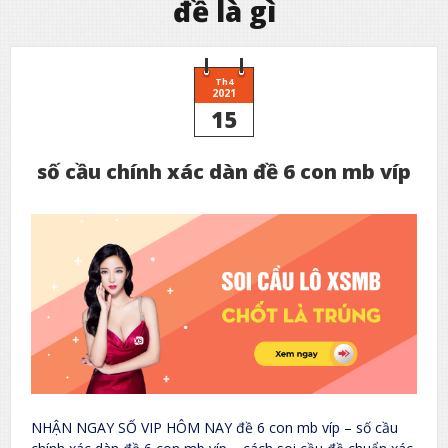
đề là gì
Th4
2021
15
số cầu chính xác dàn đề 6 con mb víp
NHẬN NGAY SỐ VIP HÔM NAY đề 6 con mb víp – số cầu