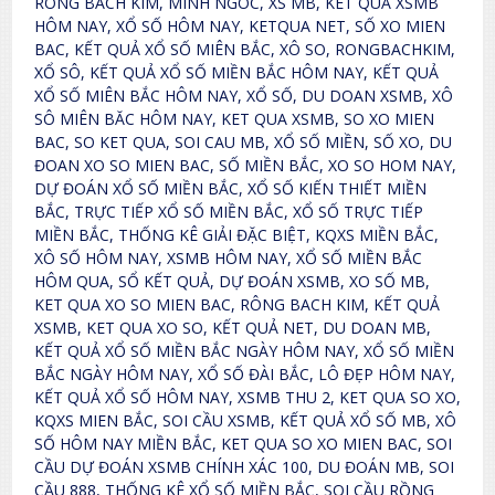
RONG BACH KIM, MINH NGOC, XS MB, KÊT QUẢ XSMB
HÔM NAY, XỔ SỐ HÔM NAY, KETQUA NET, SỐ XO MIEN
BAC, KẾT QUẢ XỔ SỐ MIÊN BẮC, XÔ SO, RONGBACHKIM,
XỔ SÔ, KẾT QUẢ XỔ SỐ MIỀN BẮC HÔM NAY, KẾT QUẢ
XỔ SỐ MIÊN BẮC HÔM NAY, XỔ SỐ, DU DOAN XSMB, XÔ
SÔ MIÊN BĂC HÔM NAY, KET QUA XSMB, SO XO MIEN
BAC, SO KET QUA, SOI CAU MB, XỔ SỐ MIỀN, SỐ XO, DU
ĐOAN XO SO MIEN BAC, SỐ MIỀN BẮC, XO SO HOM NAY,
DỰ ĐOÁN XỔ SỐ MIỀN BẮC, XỔ SỐ KIẾN THIẾT MIỀN
BẮC, TRỰC TIẾP XỔ SỐ MIỀN BẮC, XỔ SỐ TRỰC TIẾP
MIỀN BẮC, THỐNG KÊ GIẢI ĐẶC BIỆT, KQXS MIỀN BẮC,
XÔ SỐ HÔM NAY, XSMB HÔM NAY, XỔ SỐ MIỀN BẮC
HÔM QUA, SỔ KẾT QUẢ, DỰ ĐOÁN XSMB, XO SỐ MB,
KET QUA XO SO MIEN BAC, RÔNG BACH KIM, KẾT QUẢ
XSMB, KET QUA XO SO, KẾT QUẢ NET, DU DOAN MB,
KẾT QUẢ XỔ SỐ MIỀN BẮC NGÀY HÔM NAY, XỔ SỐ MIỀN
BẮC NGÀY HÔM NAY, XỔ SỐ ĐÀI BẮC, LÔ ĐẸP HÔM NAY,
KẾT QUẢ XỔ SỐ HÔM NAY, XSMB THU 2, KET QUA SO XO,
KQXS MIEN BẮC, SOI CẦU XSMB, KẾT QUẢ XỔ SỐ MB, XÔ
SỐ HÔM NAY MIỀN BẮC, KET QUA SO XO MIEN BAC, SOI
CẦU DỰ ĐOÁN XSMB CHÍNH XÁC 100, DU ĐOÁN MB, SOI
CẦU 888, THỐNG KÊ XỔ SỐ MIỀN BẮC, SOI CẦU RỒNG