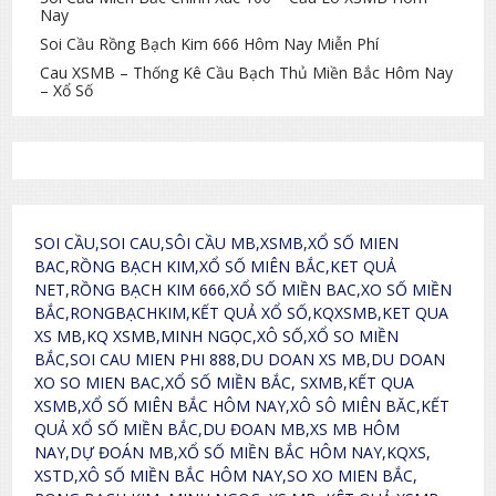
Nay
Soi Cầu Rồng Bạch Kim 666 Hôm Nay Miễn Phí
Cau XSMB – Thống Kê Cầu Bạch Thủ Miền Bắc Hôm Nay
– Xổ Số
SOI CẦU,SOI CAU,SÔI CẦU MB,XSMB,XỔ SỐ MIEN
BAC,RỒNG BẠCH KIM,XỔ SỐ MIÊN BẮC,KET QUẢ
NET,RỒNG BẠCH KIM 666,XỔ SỐ MIỀN BAC,XO SỐ MIỀN
BẮC,RONGBẠCHKIM,KẾT QUẢ XỔ SỐ,KQXSMB,KET QUA
XS MB,KQ XSMB,MINH NGỌC,XÔ SỐ,XỔ SO MIỀN
BẮC,SOI CAU MIEN PHI 888,DU DOAN XS MB,DU DOAN
XO SO MIEN BAC,XỔ SỐ MIỀN BẮC, SXMB,KẾT QUA
XSMB,XỔ SỐ MIÊN BẮC HÔM NAY,XÔ SÔ MIÊN BĂC,KẾT
QUẢ XỔ SỐ MIỀN BẮC,DU ĐOAN MB,XS MB HÔM
NAY,DỰ ĐOÁN MB,XỔ SỐ MIỀN BẮC HÔM NAY,KQXS,
XSTD,XÔ SỐ MIỀN BẮC HÔM NAY,SO XO MIEN BẮC,