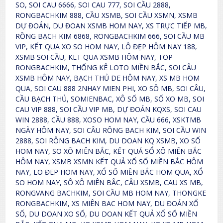
SO, SOI CAU 6666, SOI CAU 777, SOI CẦU 2888,
RONGBACHKIM 888, CẦU XSMB, SOI CẦU XSMN, XSMB
DỰ ĐOÁN, DU ĐOAN XSMB HOM NAY, XS TRỰC TIẾP MB,
RỒNG BẠCH KIM 6868, RONGBACHKIM 666, SOI CẦU MB
VIP, KẾT QUA XO SO HOM NAY, LÔ ĐẸP HÔM NAY 188,
XSMB SOI CẦU, KET QUA XSMB HÔM NAY, TOP
RONGBACHKIM, THỐNG KÊ LOTO MIỀN BẮC, SOI CÂU
XSMB HÔM NAY, BẠCH THỦ DE HÔM NAY, XS MB HOM
QUA, SOI CAU 888 2NHAY MIEN PHI, XO SÔ MB, SOI CÂU,
CẦU BẠCH THỦ, SOMIENBAC, XÔ SỐ MB, SỐ XO MB, SOI
CAU VIP 888, SOI CẦU VIP MB, DỰ ĐOÁN KQXS, SOI CAU
WIN 2888, CẦU 888, XOSO HOM NAY, CẦU 666, XSKTMB
NGÀY HÔM NAY, SOI CÂU RÔNG BACH KIM, SOI CẦU WIN
2888, SOI RÔNG BACH KIM, DU DOAN KQ XSMB, XO SỐ
HOM NAY, SO XÔ MIÊN BẮC, KẾT QUẢ SỔ XÔ MIÊN BẮC
HÔM NAY, XSMB XSMN KẾT QUẢ XỐ SỐ MIỀN BẮC HÔM
NAY, LO ĐEP HOM NAY, XỔ SỐ MIỀN BẮC HOM QUA, XỔ
SO HOM NAY, SÔ XÔ MIÊN BÂC, CÂU XSMB, CAU XS MB,
RONGVANG BACHKIM, SOI CẦU MB HOM NAY, THONGKE
RONGBACHKIM, XS MIÊN BAC HOM NAY, DU ĐOÁN XỔ
SỐ, DU DOAN XO SỐ, DU DOAN KẾT QUẢ XỔ SỐ MIỀN