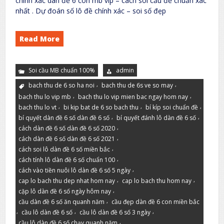
chính xác dàn đề 6 con mb víp – cách soi cầu đề chuẩn xác
nhất . Dự đoán số lô đề chính xác – soi số đẹp
Read More
Soi cầu MB chuẩn 100%
admin
,
,
bach thu de 6 so ha noi
bach thu de 6s ve so may
,
,
bach thu lo vip mb
bach thu lo vip mien bac ngay hom nay
,
,
,
bach thu lo vt
bi kip bat de 6 so bach thu
bí kíp soi chuẩn đề
,
,
bí quyết dàn đề 6 số dàn đề 6 số
bí quyết đánh lô dàn đề 6 số
,
cách dàn đề 6 số dàn đề 6 số 2020
,
cách dàn đề 6 số dàn đề 6 số 2021
,
cách soi lô dàn đề 6 số miền bắc
,
cách tính lô dàn đề 6 số chuẩn 100
,
cách vào tiền nuôi lô dàn đề 6 số 5 ngày
,
,
cap lo bach thu dep nhat hom nay
cap lo bach thu hom nay
,
cặp lô dàn đề 6 số ngày hôm nay
,
cầu dàn đề 6 số ăn quanh năm
cầu đẹp dàn đề 6 con miền bắc
,
,
,
cầu lô dàn đề 6 số
cầu lô dàn đề 6 số 3 ngày
,
cầu lô dàn đề 6 số chạy quanh năm