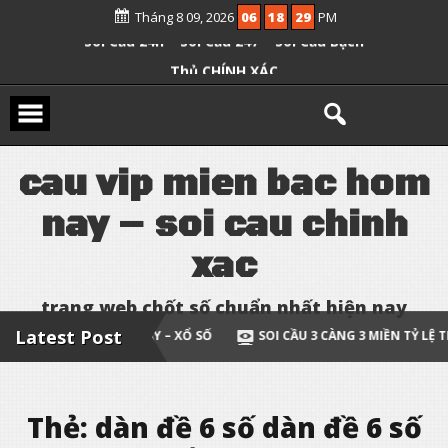
Soi Cầu 3 Càng Miền Nam Cực Chuẩn
Skip
Tháng 8 09, 2026
06
18
30
PM
to
Miễn Phí Hôm Nay 100%
content
Soi Cầu 24h – Soi Cầu 247 – Soi Cầu Bạch
Thủ CHÍNH XÁC
Soi Cau Mb Rong Bach Kim
Giờ Vàng Chốt Số Miền Bắc Hôm Nay –
c
a
u
v
i
p
m
i
e
n
b
a
c
h
o
m
Xổ Số 666
n
a
y
–
s
o
i
c
a
u
c
h
i
n
h
x
a
c
t
r
a
n
g
w
e
b
c
h
ố
t
s
ố
c
h
u
ẩ
n
n
h
ấ
t
h
i
ệ
n
n
a
y
Latest Post
HÔM NAY – XỔ SỐ
SOI CẦU 3 CÀNG 3 MIỀN TỶ LỆ TRÚNG 99%
Thẻ:
dàn đề 6 số dàn đề 6 số