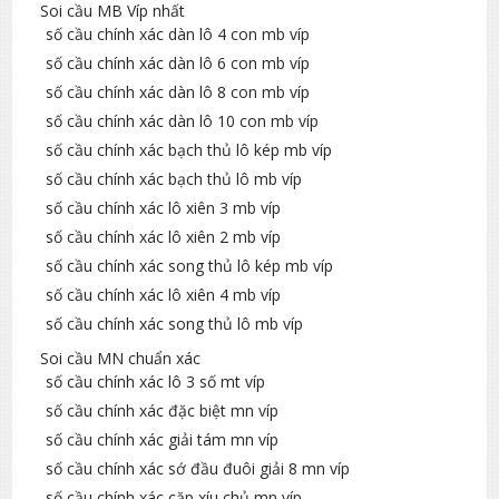
Soi cầu MB Víp nhất
số cầu chính xác dàn lô 4 con mb víp
số cầu chính xác dàn lô 6 con mb víp
số cầu chính xác dàn lô 8 con mb víp
số cầu chính xác dàn lô 10 con mb víp
số cầu chính xác bạch thủ lô kép mb víp
số cầu chính xác bạch thủ lô mb víp
số cầu chính xác lô xiên 3 mb víp
số cầu chính xác lô xiên 2 mb víp
số cầu chính xác song thủ lô kép mb víp
số cầu chính xác lô xiên 4 mb víp
số cầu chính xác song thủ lô mb víp
Soi cầu MN chuẩn xác
số cầu chính xác lô 3 số mt víp
số cầu chính xác đặc biệt mn víp
số cầu chính xác giải tám mn víp
số cầu chính xác sớ đầu đuôi giải 8 mn víp
số cầu chính xác cặp xíu chủ mn víp