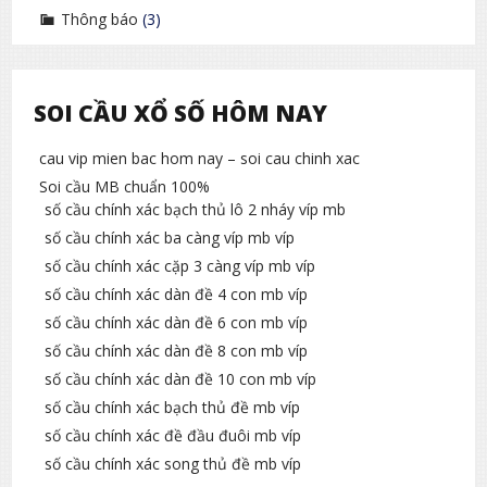
Thông báo
(3)
SOI CẦU XỔ SỐ HÔM NAY
cau vip mien bac hom nay – soi cau chinh xac
Soi cầu MB chuẩn 100%
số cầu chính xác bạch thủ lô 2 nháy víp mb
số cầu chính xác ba càng víp mb víp
số cầu chính xác cặp 3 càng víp mb víp
số cầu chính xác dàn đề 4 con mb víp
số cầu chính xác dàn đề 6 con mb víp
số cầu chính xác dàn đề 8 con mb víp
số cầu chính xác dàn đề 10 con mb víp
số cầu chính xác bạch thủ đề mb víp
số cầu chính xác đề đầu đuôi mb víp
số cầu chính xác song thủ đề mb víp