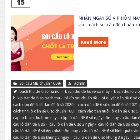
15
NHẬN NGAY SỐ VIP HÔM NAY đề
víp – cách soi cầu đề chuẩn xá
Read More
Soi cầu MB chuẩn 100%
admin
,
,
bach thu de 6 so ha noi
bach thu de 6s ve so may
bach thu lo vi
,
,
bi kip bat de 6 so bach thu
bí kíp soi chuẩn đề
bí quyết dàn đề 6 số 
,
cách dàn đề 6 số dàn đề 6 số 2020
cách dàn đề 6 số dàn đề 6 số 2021
,
cách tính lô dàn đề 6 số chuẩn 100
cách vào tiền nuôi lô dàn đề 6 số 5
,
,
cap lo bach thu hom nay
cặp lô dàn đề 6 số ngày hôm nay
cầu dàn 
,
,
cầu lô dàn đề 6 số
cầu lô dàn đề 6 số 3 ngày
cầu lô dàn đề 6 số chạ
,
cầu lô dàn đề 6 số đẹp nhất hôm nay
cầu lô dàn đề 6 số hình quả trám
,
,
cầu lô dàn đề 6 số khung 2 ngày
cầu lô dàn đề 6 số khung 3 ngày
cầu