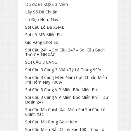
Dự đoán KQXS 3 Miền
Lấy Số Đề Chuẩn
Lô Đẹp Hôm Nay
Soi Cầu Lô Đề XSMB
Soi Lô MB Miễn Phí
Gio Vang Chot So
Soi Cầu 24h – Soi Cầu 247 – Soi Cầu Bạch
Thủ CHÍNH XÁC
SOI CẦU 3 CÀNG
Soi Cầu 3 Càng 3 Miền Tỷ Lệ Trúng 99%
Soi Cầu 3 Càng Miền Nam Cực Chuẩn Miễn
Phí Hôm Nay 100%
Soi Cầu 3 Càng VIP Miền Bắc Miễn Phí
Soi Cầu 3 Càng VIP Miền Bắc Miễn Phí – Dự
Đoán 247
Soi Cầu Mb Chính Xác Miễn Phí Soi Cầu Lô
Chính Xác
Soi Cau Mb Rong Bach Kim
Soi Cầu Miền Bắc Chính Xác 100 – Cầu Lô