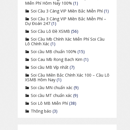
Miễn Phí Hôm Nay 100%
(1)
Soi Cầu 3 Càng VIP Miền Bắc Miễn Phí
(1)
Soi Cầu 3 Càng VIP Miền Bắc Miễn Phí –
Dự Đoán 247
(1)
Soi Cầu Lô Đề XSMB
(56)
Soi Cầu Mb Chính Xác Miễn Phí Soi Cầu
Lô Chính Xác
(1)
Soi cầu MB chuẩn 100%
(15)
Soi Cau Mb Rong Bach Kim
(1)
Soi cầu MB Víp nhất
(7)
Soi Cầu Miền Bắc Chính Xác 100 – Cầu Lô
XSMB Hôm Nay
(1)
Soi cầu MN chuẩn xác
(9)
Soi cầu MT chuẩn xác
(9)
Soi Lô MB Miễn Phí
(38)
Thông báo
(3)