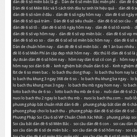
,
,
dàn đề 6 số miền bắc là gì
Dàn de 6 số miền Bắc miễn phí
dàn đề 6 
,
Dàn đề 6 số Miền Bắc và 5 cách tính đầu tư sinh lời hiệu quả
dàn đề 6 s
,
,
dàn đề 6 số nằm ở đâu
dàn đề 6 số ngày hôm nay
dàn đề 6 số ngày 
,
,
,
dàn đề 6 số quả trám
Dàn đề 6 số siêu chuẩn
dàn đề 6 số soi cầu
d
,
,
,
dàn đề 6 số tô
dàn đề 6 số tô ngày hôm nay
dàn đề 6 số tô xsmb
d
,
,
dàn đề 6 số vip hôm nay
dàn đề 6 số vip miền bắc
dàn đề 6 số vip 
,
,
dàn đề 6 số xo so
dàn đề 6 số xổ số miền bắc hôm nay
dàn đề 6 số 
,
,
Dàn de chuẩn hôm nay
dàn đề đề 6 số miền bắc
đè 1 ăn bao nhiêu
,
đề lô 6 số Miễn Phí ăn cặp đẹp nhất hôm nay
độc thủ lô dàn đề 6 số là 
,
,
dự đoán dàn đề 6 số hôm nay
hôm nay dàn 6 số có con gì
hôm nay 
,
,
hôm nay soi dàn 6 đề
kinh nghiệm bắt chuẩn dàn 6 số
Kinh nghiệm đ
,
,
lbt de 6 so mien bac
lo bach thu dong thap
lo bach thu hom nay la c
,
,
lo bach thu khung 3 ngay 368 de 6 so
lo bach thu khung ba ngay
lo 
,
,
lo bach thu khung max 3 ngay
lo bach thu mb ngay hom nay
lo bach
,
,
lotto bach thu de 6 so
lotto bach thu mb de 6 so
nuôi dàn đề 6 số 2
,
,
nuoi lo bach thu 2 ngay lo bach thu mb
nuoi lo bach thu.com
nuôi lô
,
phương pháp bắt chuẩn nhất dàn 6 đề
phương pháp bắt dàn đề 6 chắ
,
phuong phap choi lo bach thu
phương pháp dàn đề 6 số dàn đề 6 số
,
Phương Pháp Soi Cầu 6 số VIP Chuẩn Chính Xác Nhất
phương pháp soi 
,
,
Soi cầu bắt dàn đề 6 số Miền Bắc
soi cầu dàn đề 6 con
soi cau dàn đ
,
,
soi cầu dàn đề 6 số de miền bắc
soi cầu dàn đề 6 số hôm nay
soi cầ
,
Soi cầu dàn đề 6 số miền Bắc miễn phí
soi cầu dàn đề 6 số tô miền bắ