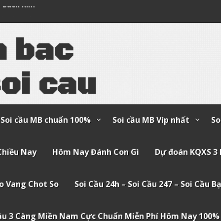
g Bach Kim
ố Miền Bắc Hôm Nay –
n
b
a
c
s
o
i
c
a
u
Soi cầu MB chuẩn 100%
Soi cầu MB Víp nhất
So
Chiều Nay
Hôm Nay Đánh Con Gì
Dự đoán KQXS 3
o Vang Chot So
Soi Cầu 24h – Soi Cầu 247 – Soi Cầu
ầu 3 Càng Miền Nam Cực Chuẩn Miễn Phí Hôm Nay 100%