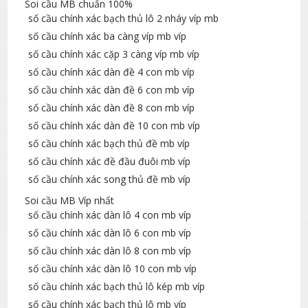
Soi cầu MB chuẩn 100%
số cầu chính xác bạch thủ lô 2 nháy víp mb
số cầu chính xác ba càng víp mb víp
số cầu chính xác cặp 3 càng víp mb víp
số cầu chính xác dàn đề 4 con mb víp
số cầu chính xác dàn đề 6 con mb víp
số cầu chính xác dàn đề 8 con mb víp
số cầu chính xác dàn đề 10 con mb víp
số cầu chính xác bạch thủ đề mb víp
số cầu chính xác đề đầu đuôi mb víp
số cầu chính xác song thủ đề mb víp
Soi cầu MB Víp nhất
số cầu chính xác dàn lô 4 con mb víp
số cầu chính xác dàn lô 6 con mb víp
số cầu chính xác dàn lô 8 con mb víp
số cầu chính xác dàn lô 10 con mb víp
số cầu chính xác bạch thủ lô kép mb víp
số cầu chính xác bạch thủ lô mb víp