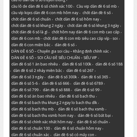
,
,
cầu lô de dàn đề 6 số chính xác 100
Cầu vip dàn đề 6 số mb
,
,
cầu víp kqxs dàn đề 6 con mb hôm nay
chốt dàn đề 6 số
,
,
chốt dàn đề 6 số chuẩn
chốt dàn đề 6 số hôm nay
,
,
chốt dàn đề 6 số khung 2 ngày
chốt dàn đề 6 số khung 3 ngày
,
,
chốt dàn đề 6 số là gì
chốt hôm nay dàn đề 6 con mb cao cấp
,
dàn đề 6 con mb - chốt dàn đề 6 con mb siêu cao cấp víp - soi
,
,
dàn đề 6 con miền bắc
dàn đề 6 số
,
DÀN ĐỀ 6 SỐ – Chuyên gia soi cầu – Khẳng định chính xác
,
DÀN ĐỀ 6 SỐ – SOI CẦU ĐỀ SIÊU CHUẨN – SIÊU VIP
,
,
dàn đề 6 số 1 ăn bao nhiêu
dàn đề 6 số 100k
dàn đề 6 số 188
,
,
,
dàn đề 6 số 2 nháy miền bắc
dàn đề 6 số 267
,
,
,
dàn đề 6 số 3 ngày
dàn đề 6 số 300k
dàn đề 6 số 365
,
,
,
dàn đề 6 số 5-6
dàn đề 6 số 666
dàn đề 6 số 6789
,
,
,
dàn đề 6 số 799
dàn đề 6 số 888
dàn đề 6 số 99
,
,
dàn đề 6 số ăn bao nhiêu
dàn đề 6 số bach thu
,
dàn đề 6 số bach thu khung 2 ngay lo bach thu dlk
,
,
dàn đề 6 số bach thu mb
dàn đề 6 số bach thu xsmb
,
,
dàn đề 6 số bach thu xsmb hom nay
dàn đề 6 số bất bại
,
,
dàn đề 6 số chính xác nhất hôm nay
dàn đề 6 số chuẩn
,
,
dàn đề 6 số chuẩn 100
dàn đề 6 số chuẩn hôm nay
,
,
dàn đề 6 số chuẩn xác
dàn đề 6 số có mấy con