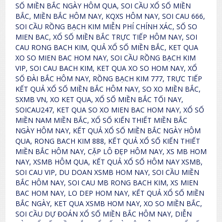
SỐ MIỀN BẮC NGÀY HÔM QUA, SOI CẦU XỔ SỐ MIỀN
BẮC, MIỀN BẮC HÔM NAY, KQXS HÔM NAY, SOI CAU 666,
SOI CẦU RỒNG BẠCH KIM MIỄN PHÍ CHÍNH XÁC, SỐ SO
MIEN BAC, XỔ SỐ MIỀN BẮC TRỰC TIẾP HÔM NAY, SOI
CAU RONG BACH KIM, QUẢ XỔ SỐ MIỀN BẮC, KET QUA
XO SO MIEN BAC HOM NAY, SOI CẦU RỒNG BẠCH KIM
VIP, SOI CAU BACH KIM, KET QUA XO SO HOM NAY, XỔ
SỐ ĐÀI BẮC HÔM NAY, RỒNG BẠCH KIM 777, TRỰC TIẾP
KẾT QUẢ XỔ SỐ MIỀN BẮC HÔM NAY, SO XO MIỀN BẮC,
SXMB VN, XO KET QUA, XỔ SỐ MIỀN BẮC TỐI NAY,
SOICAU247, KET QUA SO XO MIEN BAC HOM NAY, XỔ SỐ
MIỀN NAM MIỀN BẮC, XỔ SỐ KIẾN THIẾT MIỀN BẮC
NGÀY HÔM NAY, KẾT QUẢ XỔ SỐ MIỀN BẮC NGÀY HÔM
QUA, RONG BACH KIM 888, KẾT QUẢ XỔ SỐ KIẾN THIẾT
MIỀN BẮC HÔM NAY, CẶP LÔ ĐẸP HÔM NAY, XS MB HOM
NAY, XSMB HÔM QUA, KẾT QUẢ XỔ SỐ HÔM NAY XSMB,
SOI CAU VIP, DU DOAN XSMB HOM NAY, SOI CẦU MIỀN
BẮC HÔM NAY, SOI CAU MB RONG BACH KIM, XS MIEN
BAC HOM NAY, LO DEP HOM NAY, KẾT QUẢ XỔ SỐ MIỀN
BẮC NGÀY, KET QUA XSMB HOM NAY, XO SO MIỀN BẮC,
SOI CẦU DỰ ĐOÁN XỔ SỐ MIỀN BẮC HÔM NAY, DIỄN