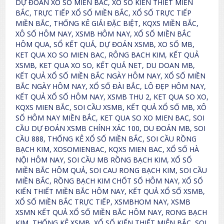
DỰ ĐOÁN XỔ SỐ MIỀN BẮC, XỔ SỐ KIẾN THIẾT MIỀN
BẮC, TRỰC TIẾP XỔ SỐ MIỀN BẮC, XỔ SỐ TRỰC TIẾP
MIỀN BẮC, THỐNG KÊ GIẢI ĐẶC BIỆT, KQXS MIỀN BẮC,
XÔ SỐ HÔM NAY, XSMB HÔM NAY, XỔ SỐ MIỀN BẮC
HÔM QUA, SỔ KẾT QUẢ, DỰ ĐOÁN XSMB, XO SỐ MB,
KET QUA XO SO MIEN BAC, RÔNG BACH KIM, KẾT QUẢ
XSMB, KET QUA XO SO, KẾT QUẢ NET, DU DOAN MB,
KẾT QUẢ XỔ SỐ MIỀN BẮC NGÀY HÔM NAY, XỔ SỐ MIỀN
BẮC NGÀY HÔM NAY, XỔ SỐ ĐÀI BẮC, LÔ ĐẸP HÔM NAY,
KẾT QUẢ XỔ SỐ HÔM NAY, XSMB THU 2, KET QUA SO XO,
KQXS MIEN BẮC, SOI CẦU XSMB, KẾT QUẢ XỔ SỐ MB, XÔ
SỐ HÔM NAY MIỀN BẮC, KET QUA SO XO MIEN BAC, SOI
CẦU DỰ ĐOÁN XSMB CHÍNH XÁC 100, DU ĐOÁN MB, SOI
CẦU 888, THỐNG KÊ XỔ SỐ MIỀN BẮC, SOI CẦU RỒNG
BẠCH KIM, XOSOMIENBAC, KQXS MIEN BAC, XỔ SỐ HÀ
NỘI HÔM NAY, SOI CẦU MB RỒNG BẠCH KIM, XỔ SỐ
MIỀN BẮC HÔM QUẢ, SOI CAU RONG BẠCH KIM, SOI CẦU
MIỀN BẮC, RỒNG BẠCH KIM CHỐT SỐ HÔM NAY, XỔ SỐ
KIẾN THIẾT MIỀN BẮC HÔM NAY, KẾT QUẢ XỔ SỐ XSMB,
XỔ SỐ MIỀN BẮC TRỰC TIẾP, XSMBHOM NAY, XSMB
XSMN KẾT QUẢ XỔ SỐ MIỀN BẮC HÔM NAY, RONG BẠCH
KIM, THỐNG KÊ XSMB, XỔ SỐ KIẾN THIẾT MIÊN BẮC, SOI