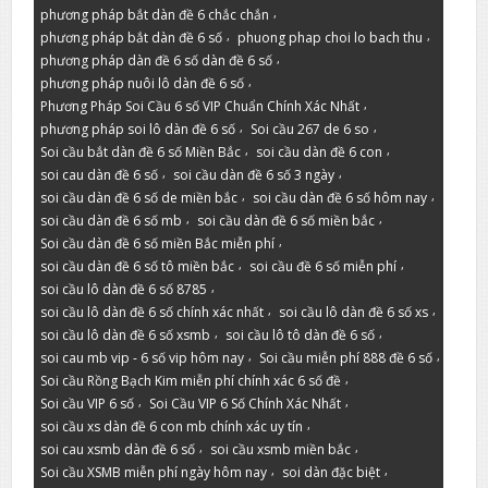
,
phương pháp bắt dàn đề 6 chắc chắn
,
,
phương pháp bắt dàn đề 6 số
phuong phap choi lo bach thu
,
phương pháp dàn đề 6 số dàn đề 6 số
,
phương pháp nuôi lô dàn đề 6 số
,
Phương Pháp Soi Cầu 6 số VIP Chuẩn Chính Xác Nhất
,
,
phương pháp soi lô dàn đề 6 số
Soi cầu 267 de 6 so
,
,
Soi cầu bắt dàn đề 6 số Miền Bắc
soi cầu dàn đề 6 con
,
,
soi cau dàn đề 6 số
soi cầu dàn đề 6 số 3 ngày
,
,
soi cầu dàn đề 6 số de miền bắc
soi cầu dàn đề 6 số hôm nay
,
,
soi cầu dàn đề 6 số mb
soi cầu dàn đề 6 số miền bắc
,
Soi cầu dàn đề 6 số miền Bắc miễn phí
,
,
soi cầu dàn đề 6 số tô miền bắc
soi cầu đề 6 số miễn phí
,
soi cầu lô dàn đề 6 số 8785
,
,
soi cầu lô dàn đề 6 số chính xác nhất
soi cầu lô dàn đề 6 số xs
,
,
soi cầu lô dàn đề 6 số xsmb
soi cầu lô tô dàn đề 6 số
,
,
soi cau mb vip - 6 số vip hôm nay
Soi cầu miễn phí 888 đề 6 số
,
Soi cầu Rồng Bạch Kim miễn phí chính xác 6 số đề
,
,
Soi cầu VIP 6 số
Soi Cầu VIP 6 Số Chính Xác Nhất
,
soi cầu xs dàn đề 6 con mb chính xác uy tín
,
,
soi cau xsmb dàn đề 6 số
soi cầu xsmb miền bắc
,
,
Soi cầu XSMB miễn phí ngày hôm nay
soi dàn đặc biệt