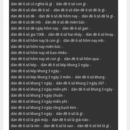
,
,
dàn đề 6 số có nghĩa là gì
dàn đề 6 số con gì
,
,
dàn đề 6 số dàn đề 6 số
dàn đề 6 số dàn đề 6 số đề là gì
,
,
,
dàn đề 6 số đề
dàn đề 6 số đề hôm nay
dàn đề 6 số đề là gì
,
,
dàn đề 6 số đề mb
dàn đề 6 số đề miền bắc
,
,
dàn đề 6 số đề ngày hôm nay
dàn đề 6 số gan
,
,
,
dàn đề 6 số gia 100k
dàn đề 6 số hai nháy
dàn đề 6 số hnay
,
,
dàn đề 6 số hôm nay là con gì
dàn đề 6 số hôm nay mb
,
dàn đề 6 số hôm nay miền bắc
,
dàn đề 6 số hôm nay về bao nhiêu
,
,
dàn đề 6 số hôm nay về con gì
dàn đề 6 số hôm qua
,
,
dàn đề 6 số kép
dàn đề 6 số kép khung 2 ngày
,
dàn đề 6 số kép khung 3 ngày
,
,
dàn đề 6 số kép khung 3 ngày 3 miền
dàn đề 6 số khung
,
,
dàn đề 6 số khung 1 ngày
dàn đề 6 số khung 2 ngày 267
,
,
dàn đề 6 số khung 2 ngày miễn phí
dàn đề 6 số khung 3 ngày
,
dàn đề 6 số khung 3 ngày chuẩn
,
dàn đề 6 số khung 3 ngày miễn phí
,
dàn đề 6 số khung 3 ngày rồng bạch kim
,
,
dàn đề 6 số khung 5 ngày
dàn đề 6 số là gì
,
,
dàn đề 6 số là giải mấy
dàn đề 6 số là giải nào
,
,
,
dàn đề 6 số là ntn
dàn đề 6 số là sao
dàn đề 6 số lót là gì