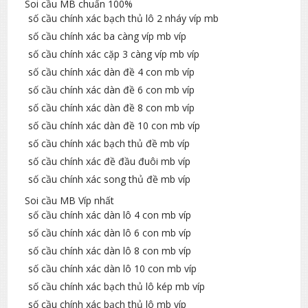
Soi cầu MB chuẩn 100%
số cầu chính xác bạch thủ lô 2 nháy víp mb
số cầu chính xác ba càng víp mb víp
số cầu chính xác cặp 3 càng víp mb víp
số cầu chính xác dàn đề 4 con mb víp
số cầu chính xác dàn đề 6 con mb víp
số cầu chính xác dàn đề 8 con mb víp
số cầu chính xác dàn đề 10 con mb víp
số cầu chính xác bạch thủ đề mb víp
số cầu chính xác đề đầu đuôi mb víp
số cầu chính xác song thủ đề mb víp
Soi cầu MB Víp nhất
số cầu chính xác dàn lô 4 con mb víp
số cầu chính xác dàn lô 6 con mb víp
số cầu chính xác dàn lô 8 con mb víp
số cầu chính xác dàn lô 10 con mb víp
số cầu chính xác bạch thủ lô kép mb víp
số cầu chính xác bạch thủ lô mb víp