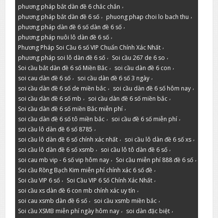
,
phương pháp bắt dàn đề 6 chắc chắn
,
,
phương pháp bắt dàn đề 6 số
phuong phap choi lo bach thu
,
phương pháp dàn đề 6 số dàn đề 6 số
,
phương pháp nuôi lô dàn đề 6 số
,
Phương Pháp Soi Cầu 6 số VIP Chuẩn Chính Xác Nhất
,
,
phương pháp soi lô dàn đề 6 số
Soi cầu 267 de 6 so
,
,
Soi cầu bắt dàn đề 6 số Miền Bắc
soi cầu dàn đề 6 con
,
,
soi cau dàn đề 6 số
soi cầu dàn đề 6 số 3 ngày
,
,
soi cầu dàn đề 6 số de miền bắc
soi cầu dàn đề 6 số hôm nay
,
,
soi cầu dàn đề 6 số mb
soi cầu dàn đề 6 số miền bắc
,
Soi cầu dàn đề 6 số miền Bắc miễn phí
,
,
soi cầu dàn đề 6 số tô miền bắc
soi cầu đề 6 số miễn phí
,
soi cầu lô dàn đề 6 số 8785
,
,
soi cầu lô dàn đề 6 số chính xác nhất
soi cầu lô dàn đề 6 số xs
,
,
soi cầu lô dàn đề 6 số xsmb
soi cầu lô tô dàn đề 6 số
,
,
soi cau mb vip - 6 số vip hôm nay
Soi cầu miễn phí 888 đề 6 số
,
Soi cầu Rồng Bạch Kim miễn phí chính xác 6 số đề
,
,
Soi cầu VIP 6 số
Soi Cầu VIP 6 Số Chính Xác Nhất
,
soi cầu xs dàn đề 6 con mb chính xác uy tín
,
,
soi cau xsmb dàn đề 6 số
soi cầu xsmb miền bắc
,
,
Soi cầu XSMB miễn phí ngày hôm nay
soi dàn đặc biệt