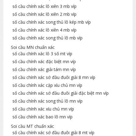
số cầu chính xác lô xiên 3 mb víp
số cầu chính xác lô xiên 2 mb víp
số cầu chính xác song thủ lô kép mb víp
số cầu chính xác lô xiên 4 mb víp
số cầu chính xác song thủ lô mb víp
Soi cầu MN chuẩn xác
số cầu chính xác lô 3 số mt víp
số cầu chính xác đặc biệt mn víp
số cầu chính xác giải tám mn víp
số cầu chính xác sớ đầu đuôi giải 8 mn víp
số cầu chính xác cặp xíu chủ mn víp
số cầu chính xác sớ đầu đuôi giải đặc biệt mn víp
số cầu chính xác song thủ lô mn víp
số cầu chính xác xíu chủ mn víp
số cầu chính xác bao lô mn víp
Soi cầu MT chuẩn xác
số cầu chính xác sớ đầu đuôi giải 8 mt víp