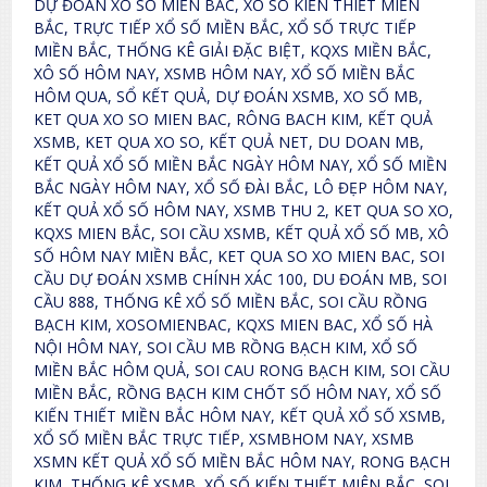
DỰ ĐOÁN XỔ SỐ MIỀN BẮC, XỔ SỐ KIẾN THIẾT MIỀN
BẮC, TRỰC TIẾP XỔ SỐ MIỀN BẮC, XỔ SỐ TRỰC TIẾP
MIỀN BẮC, THỐNG KÊ GIẢI ĐẶC BIỆT, KQXS MIỀN BẮC,
XÔ SỐ HÔM NAY, XSMB HÔM NAY, XỔ SỐ MIỀN BẮC
HÔM QUA, SỔ KẾT QUẢ, DỰ ĐOÁN XSMB, XO SỐ MB,
KET QUA XO SO MIEN BAC, RÔNG BACH KIM, KẾT QUẢ
XSMB, KET QUA XO SO, KẾT QUẢ NET, DU DOAN MB,
KẾT QUẢ XỔ SỐ MIỀN BẮC NGÀY HÔM NAY, XỔ SỐ MIỀN
BẮC NGÀY HÔM NAY, XỔ SỐ ĐÀI BẮC, LÔ ĐẸP HÔM NAY,
KẾT QUẢ XỔ SỐ HÔM NAY, XSMB THU 2, KET QUA SO XO,
KQXS MIEN BẮC, SOI CẦU XSMB, KẾT QUẢ XỔ SỐ MB, XÔ
SỐ HÔM NAY MIỀN BẮC, KET QUA SO XO MIEN BAC, SOI
CẦU DỰ ĐOÁN XSMB CHÍNH XÁC 100, DU ĐOÁN MB, SOI
CẦU 888, THỐNG KÊ XỔ SỐ MIỀN BẮC, SOI CẦU RỒNG
BẠCH KIM, XOSOMIENBAC, KQXS MIEN BAC, XỔ SỐ HÀ
NỘI HÔM NAY, SOI CẦU MB RỒNG BẠCH KIM, XỔ SỐ
MIỀN BẮC HÔM QUẢ, SOI CAU RONG BẠCH KIM, SOI CẦU
MIỀN BẮC, RỒNG BẠCH KIM CHỐT SỐ HÔM NAY, XỔ SỐ
KIẾN THIẾT MIỀN BẮC HÔM NAY, KẾT QUẢ XỔ SỐ XSMB,
XỔ SỐ MIỀN BẮC TRỰC TIẾP, XSMBHOM NAY, XSMB
XSMN KẾT QUẢ XỔ SỐ MIỀN BẮC HÔM NAY, RONG BẠCH
KIM, THỐNG KÊ XSMB, XỔ SỐ KIẾN THIẾT MIÊN BẮC, SOI