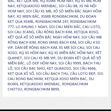
BẮC, KẾT QUA MB, KQ XSMB HOM NAY, KQ XS MB HOM
NAY, KETQUAXOSO MIENBAC, SOI CÂU 88, XS HÀ NỘI
HOM NAY, SOI CẦU XS MB, XÔ SÔ MIÊN BĂC NGAY HÔM
NAY, XO MIEN BẮC, XSMB RONGBACHKIM, DU ĐOAN
KET QUA XSMB, RONGBACHKIM 247, RONGBACHKIM
777, LO KHUNG 1 NGAY, SOI CAU MIEN BẮC, CAU LOTO,
SOI CAU 3CANG, CẦU RÔNG BACH KIM, KETQUA XOSO,
KẾT QUẢ XỔ SỐ MIÊN BẮC NGÀY HÔM NAY, SOI CÂU MB
RÔNG BACH KIM, RONG VANG BẠCH KIM, SOI CÂU 4 SO
VIP, DÀN ĐỀ RỒNG BẠCH KIM, XS MB SOI CAU, SOI CAU
XOSO, KQ XS HÔM NAY, KQ XS MIỀN BẮC HÔM NAY, KẾT
QUANET, SOI CAU XS MB VIP, DU ĐOÁN KẾT QUẢ XỔ SỐ
MIỀN BẮC, LÔ DEP HÔM NAY, SOI CÂU 9999, BACH THU
LÔ, SOI CẦU BAC NHO, KET QUAXOSO, SOI CÂU 6666,
KET QUA XÔ SỐ, SOI CẦU BẠCH THU, CẦU LOTO ĐẸP, SOI
CAU RONG BACHKIM, KETQUA XOSO MIEN BAC, DU
ĐOÁN, KETQUASOXO MIENBAC, RONGBACHKIM
CHOTSO, RONGBACHKIM 8899,