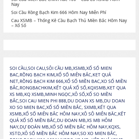
Nay
Soi Cầu Rồng Bạch Kim 666 Hôm Nay Miễn Phí
Cau XSMB – Thống Kê Cầu Bạch Thủ Miền Bắc Hôm Nay
– Xổ Số
SOI CẦU,SOI CAU,SÔI CẦU MB,XSMB,XỔ SỐ MIEN
BAC,RỒNG BẠCH KIM,XỔ SỐ MIÊN BẮC,KET QUẢ
NET,RỒNG BẠCH KIM 666,XỔ SỐ MIỀN BAC,XO SỐ MIỀN
BẮC,RONGBẠCHKIM,KẾT QUẢ XỔ SỐ,KQXSMB,KET QUA
XS MB,KQ XSMB,MINH NGỌC,XÔ SỐ,XỔ SO MIỀN
BẮC,SOI CAU MIEN PHI 888,DU DOAN XS MB,DU DOAN
XO SO MIEN BAC,XỔ SỐ MIỀN BẮC, SXMB,KẾT QUA
XSMB,XỔ SỐ MIÊN BẮC HÔM NAY,XÔ SÔ MIÊN BĂC,KẾT
QUẢ XỔ SỐ MIỀN BẮC,DU ĐOAN MB,XS MB HÔM
NAY,DỰ ĐOÁN MB,XỔ SỐ MIỀN BẮC HÔM NAY,KQXS,
XSTD,XÔ SỐ MIỀN BẮC HÔM NAY,SO XO MIEN BẮC,