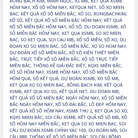
RONG BACH KIM, MINH NGOC, XS MB, KÊT QUẢ XSMB
HÔM NAY, XỔ SỐ HÔM NAY, KETQUA NET, SỐ XO MIEN
BAC, KẾT QUẢ XỔ SỐ MIÊN BẮC, XÔ SO, RONGBACHKIM,
XỔ SÔ, KẾT QUẢ XỔ SỐ MIỀN BẮC HÔM NAY, KẾT QUẢ
XỔ SỐ MIÊN BẮC HÔM NAY, XỔ SỐ, DU DOAN XSMB, XÔ
SÔ MIÊN BĂC HÔM NAY, KET QUA XSMB, SO XO MIEN
BAC, SO KET QUA, SOI CAU MB, XỔ SỐ MIỀN, SỐ XO, DU
ĐOAN XO SO MIEN BAC, SỐ MIỀN BẮC, XO SO HOM NAY,
DỰ ĐOÁN XỔ SỐ MIỀN BẮC, XỔ SỐ KIẾN THIẾT MIỀN
BẮC, TRỰC TIẾP XỔ SỐ MIỀN BẮC, XỔ SỐ TRỰC TIẾP
MIỀN BẮC, THỐNG KÊ GIẢI ĐẶC BIỆT, KQXS MIỀN BẮC,
XÔ SỐ HÔM NAY, XSMB HÔM NAY, XỔ SỐ MIỀN BẮC
HÔM QUA, SỔ KẾT QUẢ, DỰ ĐOÁN XSMB, XO SỐ MB,
KET QUA XO SO MIEN BAC, RÔNG BACH KIM, KẾT QUẢ
XSMB, KET QUA XO SO, KẾT QUẢ NET, DU DOAN MB,
KẾT QUẢ XỔ SỐ MIỀN BẮC NGÀY HÔM NAY, XỔ SỐ MIỀN
BẮC NGÀY HÔM NAY, XỔ SỐ ĐÀI BẮC, LÔ ĐẸP HÔM NAY,
KẾT QUẢ XỔ SỐ HÔM NAY, XSMB THU 2, KET QUA SO XO,
KQXS MIEN BẮC, SOI CẦU XSMB, KẾT QUẢ XỔ SỐ MB, XÔ
SỐ HÔM NAY MIỀN BẮC, KET QUA SO XO MIEN BAC, SOI
CẦU DỰ ĐOÁN XSMB CHÍNH XÁC 100, DU ĐOÁN MB, SOI
CẦU 888, THỐNG KÊ XỔ SỐ MIỀN BẮC, SOI CẦU RỒNG