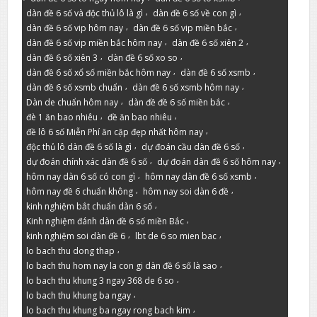
,
,
dàn đề 6 số và độc thủ lô là gì
dàn đề 6 số về con gì
,
,
dàn đề 6 số vip hôm nay
dàn đề 6 số vip miền bắc
,
,
dàn đề 6 số vip miền bắc hôm nay
dàn đề 6 số xiên 2
,
,
dàn đề 6 số xiên 3
dàn đề 6 số xo so
,
,
dàn đề 6 số xổ số miền bắc hôm nay
dàn đề 6 số xsmb
,
,
dàn đề 6 số xsmb chuẩn
dàn đề 6 số xsmb hôm nay
,
,
Dàn de chuẩn hôm nay
dàn đề đề 6 số miền bắc
,
,
đè 1 ăn bao nhiêu
đề ăn bao nhiêu
,
đề lô 6 số Miễn Phí ăn cặp đẹp nhất hôm nay
,
,
độc thủ lô dàn đề 6 số là gì
dự đoán cầu dàn đề 6 số
,
,
dự đoán chính xác dàn đề 6 số
dự đoán dàn đề 6 số hôm nay
,
,
hôm nay dàn 6 số có con gì
hôm nay dàn đề 6 số xsmb
,
,
hôm nay đề 6 chuẩn không
hôm nay soi dàn 6 đề
,
kinh nghiệm bắt chuẩn dàn 6 số
,
Kinh nghiệm đánh dàn đề 6 số miền Bắc
,
,
kinh nghiệm soi dàn đề 6
lbt de 6 so mien bac
,
lo bach thu dong thap
,
lo bach thu hom nay la con gi dàn đề 6 số là sao
,
lo bach thu khung 3 ngay 368 de 6 so
,
lo bach thu khung ba ngay
,
lo bach thu khung ba ngay rong bach kim