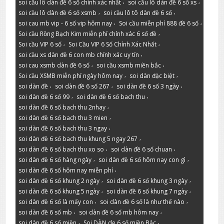
,
,
soi cầu lô dàn đề 6 số chính xác nhất
soi cầu lô dàn đề 6 số xs
,
,
soi cầu lô dàn đề 6 số xsmb
soi cầu lô tô dàn đề 6 số
,
,
soi cau mb vip - 6 số vip hôm nay
Soi cầu miễn phí 888 đề 6 số
,
Soi cầu Rồng Bạch Kim miễn phí chính xác 6 số đề
,
,
Soi cầu VIP 6 số
Soi Cầu VIP 6 Số Chính Xác Nhất
,
soi cầu xs dàn đề 6 con mb chính xác uy tín
,
,
soi cau xsmb dàn đề 6 số
soi cầu xsmb miền bắc
,
,
Soi cầu XSMB miễn phí ngày hôm nay
soi dàn đặc biệt
,
,
,
soi dàn đề
soi dàn đề 6 số 267
soi dàn đề 6 số 3 ngày
,
,
soi dàn đề 6 số 99
soi dàn đề 6 số bach thu
,
soi dàn đề 6 số bach thu 2nhay
,
soi dàn đề 6 số bach thu 3 mien
,
soi dàn đề 6 số bach thu 3 ngay
,
soi dàn đề 6 số bach thu khung 5 ngay 267
,
,
soi dàn đề 6 số bach thu xo so
soi dàn đề 6 số chuan
,
,
soi dàn đề 6 số hàng ngày
soi dàn đề 6 số hôm nay con gì
,
soi dàn đề 6 số hôm nay miễn phí
,
,
soi dàn đề 6 số khung 2 ngày
soi dàn đề 6 số khung 3 ngày
,
,
soi dàn đề 6 số khung 5 ngày
soi dàn đề 6 số khung 7 ngày
,
,
soi dàn đề 6 số là mấy con
soi dàn đề 6 số là như thế nào
,
,
soi dàn đề 6 số mb
soi dàn đề 6 số mb hôm nay
,
,
soi dàn đề 6 số miền
Soi DÀN de 6 số miền Bắc