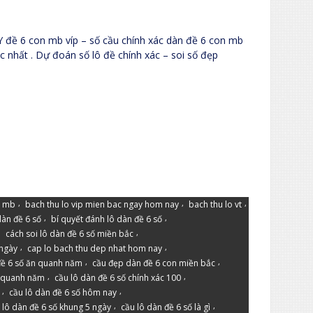
 6 con mb víp – số cầu chính xác dàn đề 6 con mb
c nhất . Dự đoán số lô đề chính xác – soi số đẹp
,
,
,
p mb
bach thu lo vip mien bac ngay hom nay
bach thu lo vt
,
,
dàn đề 6 số
bí quyết đánh lô dàn đề 6 số
,
,
cách soi lô dàn đề 6 số miền bắc
,
,
 ngày
cap lo bach thu dep nhat hom nay
,
,
đề 6 số ăn quanh năm
cầu đẹp dàn đề 6 con miền bắc
,
,
y quanh năm
cầu lô dàn đề 6 số chính xác 100
,
,
cầu lô dàn đề 6 số hôm nay
,
,
 lô dàn đề 6 số khung 5 ngày
cầu lô dàn đề 6 số là gì