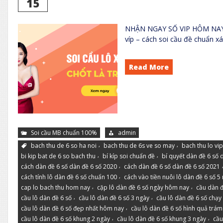
15
NHẬN NGAY SỐ VIP HÔM NAY đề
víp – cách soi cầu đề chuẩn xá
Read More
Soi cầu MB chuẩn 100%
admin
,
,
bach thu de 6 so ha noi
bach thu de 6s ve so may
bach thu lo vi
,
,
bi kip bat de 6 so bach thu
bí kíp soi chuẩn đề
bí quyết dàn đề 6 số 
,
cách dàn đề 6 số dàn đề 6 số 2020
cách dàn đề 6 số dàn đề 6 số 2021
,
cách tính lô dàn đề 6 số chuẩn 100
cách vào tiền nuôi lô dàn đề 6 số 5
,
,
cap lo bach thu hom nay
cặp lô dàn đề 6 số ngày hôm nay
cầu dàn 
,
,
cầu lô dàn đề 6 số
cầu lô dàn đề 6 số 3 ngày
cầu lô dàn đề 6 số chạ
,
cầu lô dàn đề 6 số đẹp nhất hôm nay
cầu lô dàn đề 6 số hình quả trám
,
,
cầu lô dàn đề 6 số khung 2 ngày
cầu lô dàn đề 6 số khung 3 ngày
cầu