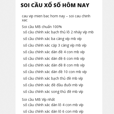
SOI CẦU XỔ SỐ HÔM NAY
cau vip mien bac hom nay – soi cau chinh
xac
Soi cầu MB chuẩn 100%
số cầu chính xác bạch thủ lô 2 nháy víp mb
số cầu chính xác ba càng víp mb víp
số cầu chính xác cặp 3 càng víp mb víp
số cầu chính xác dàn đề 4 con mb víp
số cầu chính xác dàn đề 6 con mb víp
số cầu chính xác dàn đề 8 con mb víp
số cầu chính xác dàn đề 10 con mb víp
số cầu chính xác bạch thủ đề mb víp
số cầu chính xác đề đầu đuôi mb víp
số cầu chính xác song thủ đề mb víp
Soi cầu MB Víp nhất
số cầu chính xác dàn lô 4 con mb víp
số cầu chính xác dàn lô 6 con mb víp