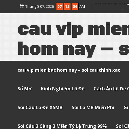
Skip
Tháng 8 07, 2026
07
15
38
AM
to
Soi Cau Mb Ron
content
Giờ Vàng Chốt S
c
a
u
v
i
p
m
i
e
Xổ Số 666
h
o
m
n
a
y
–
c
h
i
n
h
x
a
c
cau vip mien bac hom nay – soi cau chinh xac
t
r
a
n
g
w
e
b
c
h
ố
t
s
ố
c
h
u
ẩ
n
n
h
ấ
t
h
i
ệ
n
n
a
y
Sổ Mơ
Kinh Nghiệm Lô Đề
Cách Ăn Lô Đề 
Soi Cầu Lô Đề XSMB
Soi Lô MB Miễn Phí
Gi
Soi Cầu 3 Càng 3 Miền Tỷ Lệ Trúng 99%
Soi C