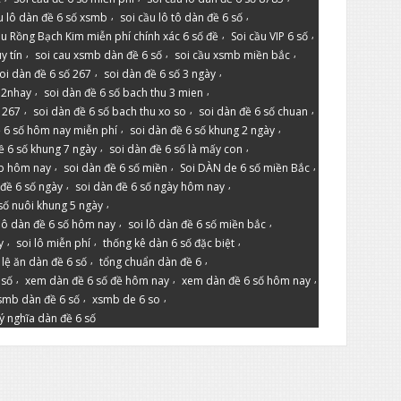
,
,
u lô dàn đề 6 số xsmb
soi cầu lô tô dàn đề 6 số
,
,
ầu Rồng Bạch Kim miễn phí chính xác 6 số đề
Soi cầu VIP 6 số
,
,
,
y tín
soi cau xsmb dàn đề 6 số
soi cầu xsmb miền bắc
,
,
oi dàn đề 6 số 267
soi dàn đề 6 số 3 ngày
,
,
u 2nhay
soi dàn đề 6 số bach thu 3 mien
,
,
,
 267
soi dàn đề 6 số bach thu xo so
soi dàn đề 6 số chuan
,
,
ề 6 số hôm nay miễn phí
soi dàn đề 6 số khung 2 ngày
,
,
ề 6 số khung 7 ngày
soi dàn đề 6 số là mấy con
,
,
,
mb hôm nay
soi dàn đề 6 số miền
Soi DÀN de 6 số miền Bắc
,
,
 đề 6 số ngày
soi dàn đề 6 số ngày hôm nay
,
 số nuôi khung 5 ngày
,
,
 lô dàn đề 6 số hôm nay
soi lô dàn đề 6 số miền bắc
,
,
,
y
soi lô miễn phí
thống kê dàn 6 số đặc biệt
,
,
ỉ lệ ăn dàn đề 6 số
tổng chuẩn dàn đề 6
,
,
,
 số
xem dàn đề 6 số đề hôm nay
xem dàn đề 6 số hôm nay
,
,
smb dàn đề 6 số
xsmb de 6 so
ý nghĩa dàn đề 6 số