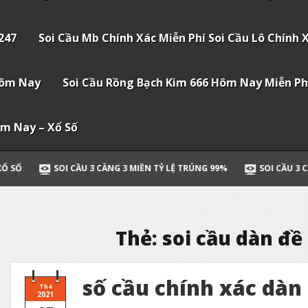
247
Soi Cầu Mb Chính Xác Miễn Phí Soi Cầu Lô Chính 
Hôm Nay
Soi Cầu Rồng Bạch Kim 666 Hôm Nay Miễn Ph
m Nay – Xổ Số
3 CÀNG 3 MIỀN TỶ LỆ TRÚNG 99%
SOI CẦU 3 CÀNG VIP MIỀN BẮC MI
Thẻ:
soi cầu dàn đề
số cầu chính xác dàn
Th4
2021