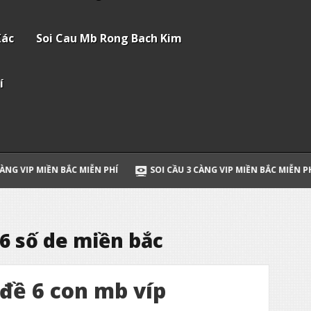
Xác
Soi Cau Mb Rong Bach Kim
í
ỄN PHÍ
SOI CẦU 3 CÀNG VIP MIỀN BẮC MIỄN PHÍ – DỰ ĐOÁN 247
 6 số de miền bắc
 đề 6 con mb víp