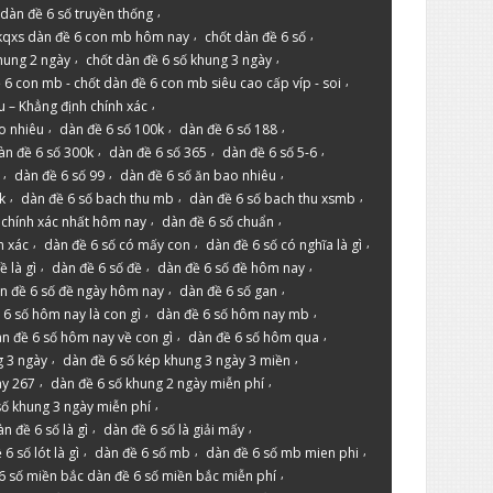
,
 dàn đề 6 số truyền thống
,
,
 kqxs dàn đề 6 con mb hôm nay
chốt dàn đề 6 số
,
,
khung 2 ngày
chốt dàn đề 6 số khung 3 ngày
,
 6 con mb - chốt dàn đề 6 con mb siêu cao cấp víp - soi
,
u – Khẳng định chính xác
,
,
,
o nhiêu
dàn đề 6 số 100k
dàn đề 6 số 188
,
,
,
àn đề 6 số 300k
dàn đề 6 số 365
dàn đề 6 số 5-6
,
,
,
dàn đề 6 số 99
dàn đề 6 số ăn bao nhiêu
,
,
,
k
dàn đề 6 số bach thu mb
dàn đề 6 số bach thu xsmb
,
,
 chính xác nhất hôm nay
dàn đề 6 số chuẩn
,
,
,
n xác
dàn đề 6 số có mấy con
dàn đề 6 số có nghĩa là gì
,
,
,
ề là gì
dàn đề 6 số đề
dàn đề 6 số đề hôm nay
,
,
n đề 6 số đề ngày hôm nay
dàn đề 6 số gan
,
,
 6 số hôm nay là con gì
dàn đề 6 số hôm nay mb
,
,
n đề 6 số hôm nay về con gì
dàn đề 6 số hôm qua
,
,
g 3 ngày
dàn đề 6 số kép khung 3 ngày 3 miền
,
,
ày 267
dàn đề 6 số khung 2 ngày miễn phí
,
số khung 3 ngày miễn phí
,
,
n đề 6 số là gì
dàn đề 6 số là giải mấy
,
,
,
6 số lót là gì
dàn đề 6 số mb
dàn đề 6 số mb mien phi
,
6 số miền bắc dàn đề 6 số miền bắc miễn phí