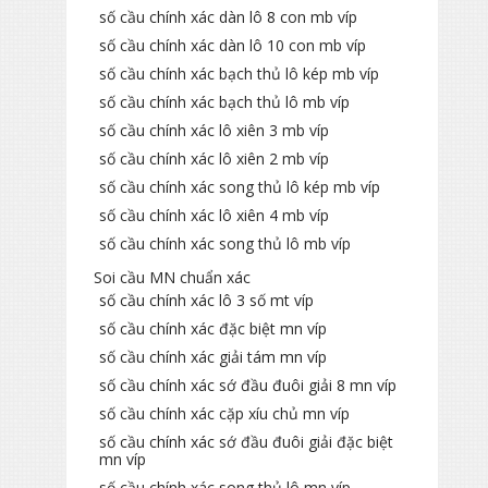
số cầu chính xác dàn lô 8 con mb víp
số cầu chính xác dàn lô 10 con mb víp
số cầu chính xác bạch thủ lô kép mb víp
số cầu chính xác bạch thủ lô mb víp
số cầu chính xác lô xiên 3 mb víp
số cầu chính xác lô xiên 2 mb víp
số cầu chính xác song thủ lô kép mb víp
số cầu chính xác lô xiên 4 mb víp
số cầu chính xác song thủ lô mb víp
Soi cầu MN chuẩn xác
số cầu chính xác lô 3 số mt víp
số cầu chính xác đặc biệt mn víp
số cầu chính xác giải tám mn víp
số cầu chính xác sớ đầu đuôi giải 8 mn víp
số cầu chính xác cặp xíu chủ mn víp
số cầu chính xác sớ đầu đuôi giải đặc biệt
mn víp
số cầu chính xác song thủ lô mn víp