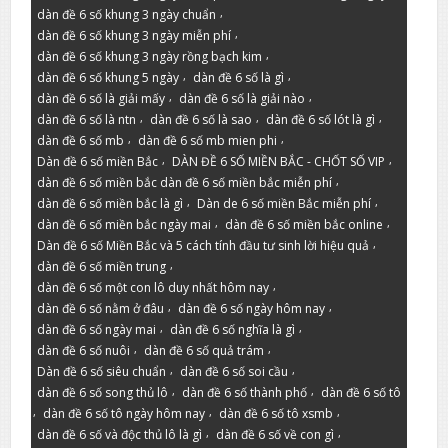
,
dàn đề 6 số khung 3 ngày chuẩn
,
dàn đề 6 số khung 3 ngày miễn phí
,
dàn đề 6 số khung 3 ngày rồng bạch kim
,
,
dàn đề 6 số khung 5 ngày
dàn đề 6 số là gì
,
,
dàn đề 6 số là giải mấy
dàn đề 6 số là giải nào
,
,
,
dàn đề 6 số là ntn
dàn đề 6 số là sao
dàn đề 6 số lót là gì
,
,
dàn đề 6 số mb
dàn đề 6 số mb mien phi
,
,
Dàn đề 6 số miền Bắc
DÀN ĐỀ 6 SỐ MIỀN BẮC - CHỐT SỐ VIP
,
dàn đề 6 số miền bắc dàn đề 6 số miền bắc miễn phí
,
,
dàn đề 6 số miền bắc là gì
Dàn de 6 số miền Bắc miễn phí
,
,
dàn đề 6 số miền bắc ngày mai
dàn đề 6 số miền bắc online
,
Dàn đề 6 số Miền Bắc và 5 cách tính đầu tư sinh lời hiệu quả
,
dàn đề 6 số miền trung
,
dàn đề 6 số một con lô duy nhất hôm nay
,
,
dàn đề 6 số nằm ở đâu
dàn đề 6 số ngày hôm nay
,
,
dàn đề 6 số ngày mai
dàn đề 6 số nghĩa là gì
,
,
dàn đề 6 số nuôi
dàn đề 6 số quả trám
,
,
Dàn đề 6 số siêu chuẩn
dàn đề 6 số soi cầu
,
,
dàn đề 6 số song thủ lô
dàn đề 6 số thành phố
dàn đề 6 số tô
,
,
,
dàn đề 6 số tô ngày hôm nay
dàn đề 6 số tô xsmb
,
,
dàn đề 6 số và độc thủ lô là gì
dàn đề 6 số về con gì