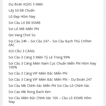
Dự đoán KQXS 3 Miền
Lấy Số Đề Chuẩn
Lô Đẹp Hôm Nay
Soi Cầu Lô Đề XSMB
Soi Lô MB Miễn Phí
Gio Vang Chot So
Soi Cầu 24h – Soi Cầu 247 – Soi Cầu Bạch Thủ CHÍNH
XÁC
SOI CẦU 3 CÀNG
Soi Cầu 3 Càng 3 Miền Tỷ Lệ Trúng 99%
Soi Cầu 3 Càng Miền Nam Cực Chuẩn Miễn Phí Hôm Nay
100%
Soi Cầu 3 Càng VIP Miền Bắc Miễn Phí
Soi Cầu 3 Càng VIP Miền Bắc Miễn Phí – Dự Đoán 247
Soi Cầu Mb Chính Xác Miễn Phí Soi Cầu Lô Chính Xác
Soi Cau Mb Rong Bach Kim
Soi Cầu Miền Bắc Chính Xác 100 – Cầu Lô XSMB Hôm
Nay