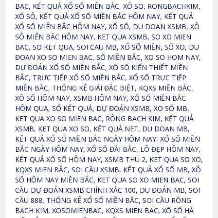
BAC, KẾT QUẢ XỔ SỐ MIÊN BẮC, XÔ SO, RONGBACHKIM,
XỔ SÔ, KẾT QUẢ XỔ SỐ MIỀN BẮC HÔM NAY, KẾT QUẢ
XỔ SỐ MIÊN BẮC HÔM NAY, XỔ SỐ, DU DOAN XSMB, XÔ
SÔ MIÊN BĂC HÔM NAY, KET QUA XSMB, SO XO MIEN
BAC, SO KET QUA, SOI CAU MB, XỔ SỐ MIỀN, SỐ XO, DU
ĐOAN XO SO MIEN BAC, SỐ MIỀN BẮC, XO SO HOM NAY,
DỰ ĐOÁN XỔ SỐ MIỀN BẮC, XỔ SỐ KIẾN THIẾT MIỀN
BẮC, TRỰC TIẾP XỔ SỐ MIỀN BẮC, XỔ SỐ TRỰC TIẾP
MIỀN BẮC, THỐNG KÊ GIẢI ĐẶC BIỆT, KQXS MIỀN BẮC,
XÔ SỐ HÔM NAY, XSMB HÔM NAY, XỔ SỐ MIỀN BẮC
HÔM QUA, SỔ KẾT QUẢ, DỰ ĐOÁN XSMB, XO SỐ MB,
KET QUA XO SO MIEN BAC, RÔNG BACH KIM, KẾT QUẢ
XSMB, KET QUA XO SO, KẾT QUẢ NET, DU DOAN MB,
KẾT QUẢ XỔ SỐ MIỀN BẮC NGÀY HÔM NAY, XỔ SỐ MIỀN
BẮC NGÀY HÔM NAY, XỔ SỐ ĐÀI BẮC, LÔ ĐẸP HÔM NAY,
KẾT QUẢ XỔ SỐ HÔM NAY, XSMB THU 2, KET QUA SO XO,
KQXS MIEN BẮC, SOI CẦU XSMB, KẾT QUẢ XỔ SỐ MB, XÔ
SỐ HÔM NAY MIỀN BẮC, KET QUA SO XO MIEN BAC, SOI
CẦU DỰ ĐOÁN XSMB CHÍNH XÁC 100, DU ĐOÁN MB, SOI
CẦU 888, THỐNG KÊ XỔ SỐ MIỀN BẮC, SOI CẦU RỒNG
BẠCH KIM, XOSOMIENBAC, KQXS MIEN BAC, XỔ SỐ HÀ