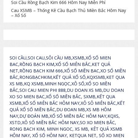
Soi Cầu Rồng Bạch Kim 666 Hôm Nay Miễn Phí
Cau XSMB – Thống Kê Cầu Bạch Thủ Miền Bắc Hôm Nay
– Xổ Số
SOI CẦU,SOI CAU,SÔI CẦU MB,XSMB,XỔ SỐ MIEN
BAC,RỒNG BẠCH KIM,XỔ SỐ MIÊN BẮC,KET QUẢ
NET,RỒNG BẠCH KIM 666,XỔ SỐ MIỀN BAC,XO SỐ MIỀN
BẮC,RONGBẠCHKIM,KẾT QUẢ XỔ SỐ,KQXSMB,KET QUA
XS MB,KQ XSMB,MINH NGỌC,XÔ SỐ,XỔ SO MIỀN
BẮC,SOI CAU MIEN PHI 888,DU DOAN XS MB,DU DOAN
XO SO MIEN BAC,XỔ SỐ MIỀN BẮC, SXMB,KẾT QUA
XSMB,XỔ SỐ MIÊN BẮC HÔM NAY,XÔ SÔ MIÊN BĂC,KẾT
QUẢ XỔ SỐ MIỀN BẮC,DU ĐOAN MB,XS MB HÔM
NAY,DỰ ĐOÁN MB,XỔ SỐ MIỀN BẮC HÔM NAY,KQXS,
XSTD,XÔ SỐ MIỀN BẮC HÔM NAY,SO XO MIEN BẮC,
RONG BACH KIM, MINH NGOC, XS MB, KÊT QUẢ XSMB
HÔM NAY, XỔ SỐ HÔM NAY, KETQUA NET, SỐ XO MIEN