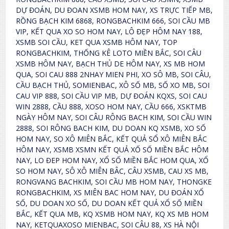
DỰ ĐOÁN, DU ĐOAN XSMB HOM NAY, XS TRỰC TIẾP MB,
RỒNG BẠCH KIM 6868, RONGBACHKIM 666, SOI CẦU MB
VIP, KẾT QUA XO SO HOM NAY, LÔ ĐẸP HÔM NAY 188,
XSMB SOI CẦU, KET QUA XSMB HÔM NAY, TOP
RONGBACHKIM, THỐNG KÊ LOTO MIỀN BẮC, SOI CÂU
XSMB HÔM NAY, BẠCH THỦ DE HÔM NAY, XS MB HOM
QUA, SOI CAU 888 2NHAY MIEN PHI, XO SÔ MB, SOI CÂU,
CẦU BẠCH THỦ, SOMIENBAC, XÔ SỐ MB, SỐ XO MB, SOI
CAU VIP 888, SOI CẦU VIP MB, DỰ ĐOÁN KQXS, SOI CAU
WIN 2888, CẦU 888, XOSO HOM NAY, CẦU 666, XSKTMB
NGÀY HÔM NAY, SOI CÂU RÔNG BACH KIM, SOI CẦU WIN
2888, SOI RÔNG BACH KIM, DU DOAN KQ XSMB, XO SỐ
HOM NAY, SO XÔ MIÊN BẮC, KẾT QUẢ SỔ XÔ MIÊN BẮC
HÔM NAY, XSMB XSMN KẾT QUẢ XỐ SỐ MIỀN BẮC HÔM
NAY, LO ĐEP HOM NAY, XỔ SỐ MIỀN BẮC HOM QUA, XỔ
SO HOM NAY, SÔ XÔ MIÊN BÂC, CÂU XSMB, CAU XS MB,
RONGVANG BACHKIM, SOI CẦU MB HOM NAY, THONGKE
RONGBACHKIM, XS MIÊN BAC HOM NAY, DU ĐOÁN XỔ
SỐ, DU DOAN XO SỐ, DU DOAN KẾT QUẢ XỔ SỐ MIỀN
BẮC, KẾT QUA MB, KQ XSMB HOM NAY, KQ XS MB HOM
NAY, KETQUAXOSO MIENBAC, SOI CÂU 88, XS HÀ NỘI