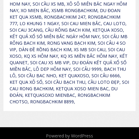
HOM NAY, SOI CẦU XS MB, XÔ SÔ MIÊN BĂC NGAY HÔM
NAY, XO MIEN BẮC, XSMB RONGBACHKIM, DU ĐOAN
KET QUA XSMB, RONGBACHKIM 247, RONGBACHKIM
777, LO KHUNG 1 NGAY, SOI CAU MIEN BẮC, CAU LOTO,
SOI CAU 3CANG, CẦU RÔNG BACH KIM, KETQUA XOSO,
KẾT QUẢ XỔ SỐ MIÊN BẮC NGÀY HÔM NAY, SOI CÂU MB
RÔNG BACH KIM, RONG VANG BẠCH KIM, SOI CÂU 4 SO
VIP, DÀN ĐỀ RỒNG BẠCH KIM, XS MB SOI CAU, SOI CAU
XOSO, KQ XS HÔM NAY, KQ XS MIỀN BẮC HÔM NAY, KẾT
QUANET, SOI CAU XS MB VIP, DU ĐOÁN KẾT QUẢ XỔ SỐ
MIỀN BẮC, LÔ DEP HÔM NAY, SOI CÂU 9999, BACH THU
LÔ, SOI CẦU BAC NHO, KET QUAXOSO, SOI CÂU 6666,
KET QUA XÔ SỐ, SOI CẦU BẠCH THU, CẦU LOTO ĐẸP, SOI
CAU RONG BACHKIM, KETQUA XOSO MIEN BAC, DU
ĐOÁN, KETQUASOXO MIENBAC, RONGBACHKIM
CHOTSO, RONGBACHKIM 8899,
Powered by WordPress