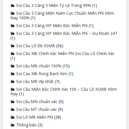
Soi Cầu 3 Càng 3 Miền Tỷ Lệ Trúng 99%
(1)
Soi Cầu 3 Càng Miền Nam Cực Chuẩn Miễn Phí Hôm
Nay 100%
(1)
Soi Cầu 3 Càng VIP Miền Bắc Miễn Phí
(1)
Soi Cầu 3 Càng VIP Miền Bắc Miễn Phí – Dự Đoán 247
(1)
Soi Cầu Lô Đề XSMB
(56)
Soi Cầu Mb Chính Xác Miễn Phí Soi Cầu Lô Chính Xác
(1)
Soi cầu MB chuẩn 100%
(15)
Soi Cau Mb Rong Bach Kim
(1)
Soi cầu MB Víp nhất
(7)
Soi Cầu Miền Bắc Chính Xác 100 – Cầu Lô XSMB Hôm
Nay
(1)
Soi cầu MN chuẩn xác
(9)
Soi cầu MT chuẩn xác
(9)
Soi Lô MB Miễn Phí
(38)
Thông báo
(3)