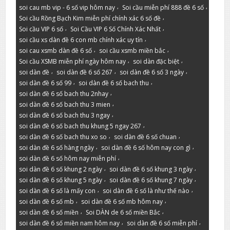
,
,
soi cau mb vip - 6 số vip hôm nay
Soi cầu miễn phí 888 đề 6 số
,
Soi cầu Rồng Bạch Kim miễn phí chính xác 6 số đề
,
,
Soi cầu VIP 6 số
Soi Cầu VIP 6 Số Chính Xác Nhất
,
soi cầu xs dàn đề 6 con mb chính xác uy tín
,
,
soi cau xsmb dàn đề 6 số
soi cầu xsmb miền bắc
,
,
Soi cầu XSMB miễn phí ngày hôm nay
soi dàn đặc biệt
,
,
,
soi dàn đề
soi dàn đề 6 số 267
soi dàn đề 6 số 3 ngày
,
,
soi dàn đề 6 số 99
soi dàn đề 6 số bach thu
,
soi dàn đề 6 số bach thu 2nhay
,
soi dàn đề 6 số bach thu 3 mien
,
soi dàn đề 6 số bach thu 3 ngay
,
soi dàn đề 6 số bach thu khung 5 ngay 267
,
,
soi dàn đề 6 số bach thu xo so
soi dàn đề 6 số chuan
,
,
soi dàn đề 6 số hàng ngày
soi dàn đề 6 số hôm nay con gì
,
soi dàn đề 6 số hôm nay miễn phí
,
,
soi dàn đề 6 số khung 2 ngày
soi dàn đề 6 số khung 3 ngày
,
,
soi dàn đề 6 số khung 5 ngày
soi dàn đề 6 số khung 7 ngày
,
,
soi dàn đề 6 số là mấy con
soi dàn đề 6 số là như thế nào
,
,
soi dàn đề 6 số mb
soi dàn đề 6 số mb hôm nay
,
,
soi dàn đề 6 số miền
Soi DÀN de 6 số miền Bắc
,
,
soi dàn đề 6 số miền nam hôm nay
soi dàn đề 6 số miễn phí