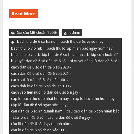
Read More
Soi cầu MB chuẩn 100%
admin
,
,
bach thu de 6 so ha noi
bach thu de 6s ve so may
,
,
bach thu lo vip mb
bach thu lo vip mien bac ngay hom nay
,
,
,
bach thu lo vt
bi kip bat de 6 so bach thu
bí kíp soi chuẩn đề
,
,
bí quyết dàn đề 6 số dàn đề 6 số
bí quyết đánh lô dàn đề 6 số
,
cách dàn đề 6 số dàn đề 6 số 2020
,
cách dàn đề 6 số dàn đề 6 số 2021
,
cách soi lô dàn đề 6 số miền bắc
,
cách tính lô dàn đề 6 số chuẩn 100
,
cách vào tiền nuôi lô dàn đề 6 số 5 ngày
,
,
cap lo bach thu dep nhat hom nay
cap lo bach thu hom nay
,
cặp lô dàn đề 6 số ngày hôm nay
,
cầu dàn đề 6 số ăn quanh năm
cầu đẹp dàn đề 6 con miền bắc
,
,
,
cầu lô dàn đề 6 số
cầu lô dàn đề 6 số 3 ngày
,
cầu lô dàn đề 6 số chạy quanh năm
,
cầu lô dàn đề 6 số chính xác 100