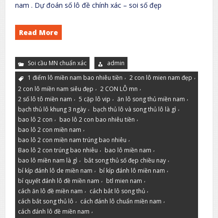
nam . Dự đoán số lô đề chính xác – soi số đẹp
Read More
Soi cầu MN chuẩn xác
admin
,
,
1 điểm lô miền nam bao nhiêu tiền
2 con lô mien nam đẹp
,
,
2 con lô miền nam siêu đẹp
2 CON LÔ mn
,
,
,
2 số lô tô miền nam
5 cặp lô vip
ăn lô song thủ miền nam
,
,
bạch thủ lô khung 3 ngày
bạch thủ lô và song thủ lô là gì
,
,
bao lô 2 con
bao lô 2 con bao nhiêu tiền
,
bao lô 2 con miền nam
,
bao lô 2 con miền nam trúng bao nhiêu
,
,
Bao lô 2 con trúng bao nhiêu
bao lô miền nam
,
,
bao lô miền nam là gì
bắt song thủ số đẹp chiều nay
,
,
bí kíp đánh lô de miền nam
bí kíp đánh lô miền nam
,
,
bí quyết đánh lô đề miền nam
btl mien nam
,
,
cách ăn lô đề miền nam
cách bắt lô song thủ
,
,
cách bắt song thủ lô
cách đánh lô chuẩn miền nam
,
cách đánh lô đề miền nam