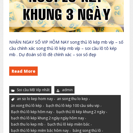
NHẬN NGAY SỐ VIP HÔM NAY song thủ lô kép mb víp – số
cầu chính xác song thủ lô kép mb víp – soi cầu lô tô kép
mb . Dự đoán số lô đề chính xác – soi số đẹp
Read More
Soi cầu MB Víp nhất
admin
,
,
an so lo kep hom nay
an song thu lo kep
,
,
ăn xong thủ lô kép
bạch thủ lô kép 100 cầu siêu vip
,
,
Bạch thủ lô kép hôm nay
bạch thủ lô kép khung 2 ngày
,
bạch thủ lô kép khung 2 ngày ngày hôm nay
,
,
bach thu lo kep mb
bạch thủ lô kép miền bắc
,
,
bạch thủ lô kép miền bắc hôm nay
bảng song thủ lô