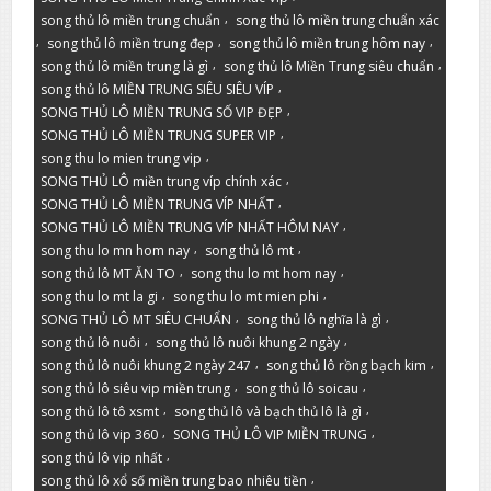
,
song thủ lô miền trung chuẩn
song thủ lô miền trung chuẩn xác
,
,
,
song thủ lô miền trung đẹp
song thủ lô miền trung hôm nay
,
,
song thủ lô miền trung là gì
song thủ lô Miền Trung siêu chuẩn
,
song thủ lô MIỀN TRUNG SIÊU SIÊU VÍP
,
SONG THỦ LÔ MIỀN TRUNG SỐ VIP ĐẸP
,
SONG THỦ LÔ MIỀN TRUNG SUPER VIP
,
song thu lo mien trung vip
,
SONG THỦ LÔ miền trung víp chính xác
,
SONG THỦ LÔ MIỀN TRUNG VÍP NHẤT
,
SONG THỦ LÔ MIỀN TRUNG VÍP NHẤT HÔM NAY
,
,
song thu lo mn hom nay
song thủ lô mt
,
,
song thủ lô MT ĂN TO
song thu lo mt hom nay
,
,
song thu lo mt la gi
song thu lo mt mien phi
,
,
SONG THỦ LÔ MT SIÊU CHUẨN
song thủ lô nghĩa là gì
,
,
song thủ lô nuôi
song thủ lô nuôi khung 2 ngày
,
,
song thủ lô nuôi khung 2 ngày 247
song thủ lô rồng bạch kim
,
,
song thủ lô siêu vip miền trung
song thủ lô soicau
,
,
song thủ lô tô xsmt
song thủ lô và bạch thủ lô là gì
,
,
song thủ lô vip 360
SONG THỦ LÔ VIP MIỀN TRUNG
,
song thủ lô vip nhất
,
song thủ lô xổ số miền trung bao nhiêu tiền