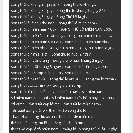
,
,
song thủ lô khung 2 ngày 247
song thủ lô khung 3
,
,
song thủ lô khung 3 ngày
song thủ lô khung 3 ngày 247
,
,
song thủ lô khung 5 ngày
Song Thủ Lô là gì
,
,
song thủ lô là như thế nào
song thủ lô miền nam
,
,
song thủ lô miền nam 100k
SONG THỦ LÔ MIỀN NAM 200k
,
,
song thủ lô miền Nam hôm nay
song thu lo mien nam la sao
,
,
song thu lo mien nam sieu vip
song thu lo mien nam vip
,
,
,
Song thủ lô miễn phí
song thu lo mn
song thu lo mn la gi
,
,
song thủ lô nghĩa là gì
Song thủ lô nuôi 2 ngày
,
,
song thủ lô nuôi khung
song thủ lô nuôi khung 2 ngày
,
,
song thủ lô nuôi khung 3 ngày
song thủ lô rồng bạch kim
,
,
song thủ lô siêu vip miền nam
song thu lo to
,
,
,
song thủ lô tứ thủ đề
song thủ lô vip 360
song thủ lô xsmn
,
,
song thu loto xsmn vip
song thu sieu vip
,
,
,
song thủ số đẹp chiều nay
stl hôm nay
stl mien nam
,
,
,
stl mien nam mien phi
stl miền nam ngày hôm nay
stl mn
,
,
,
stl xsmn
tần suất cặp lô mn
tần suất lô miền nam
,
,
Tần suất song thủ lô
tham khảo song thủ lô
,
,
Tham khảo song thu xsmn
thành lô de miền nam
,
,
thế nào là song thủ lô
thống kê cặp lô mn
,
,
thống kê cặp lô tô miền nam
thống kê lô song thủ nuôi 3 ngày