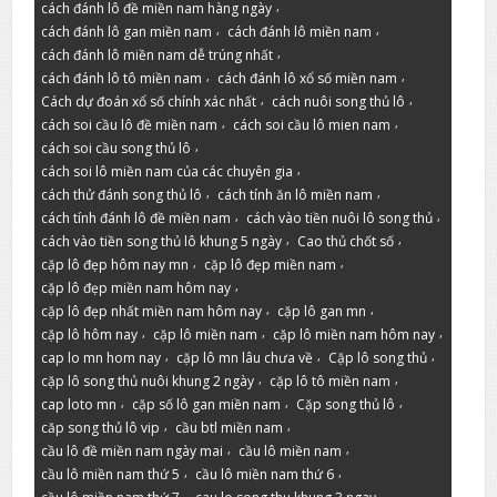
,
cách đánh lô đề miền nam hàng ngày
,
,
cách đánh lô gan miền nam
cách đánh lô miền nam
,
cách đánh lô miền nam dễ trúng nhất
,
,
cách đánh lô tô miền nam
cách đánh lô xổ số miền nam
,
,
Cách dự đoán xổ số chính xác nhất
cách nuôi song thủ lô
,
,
cách soi cầu lô đề miền nam
cách soi cầu lô mien nam
,
cách soi cầu song thủ lô
,
cách soi lô miền nam của các chuyên gia
,
,
cách thử đánh song thủ lô
cách tính ăn lô miền nam
,
,
cách tính đánh lô đề miền nam
cách vào tiền nuôi lô song thủ
,
,
cách vào tiền song thủ lô khung 5 ngày
Cao thủ chốt số
,
,
cặp lô đẹp hôm nay mn
cặp lô đẹp miền nam
,
cặp lô đẹp miền nam hôm nay
,
,
cặp lô đẹp nhất miền nam hôm nay
cặp lô gan mn
,
,
,
cặp lô hôm nay
cặp lô miền nam
cặp lô miền nam hôm nay
,
,
,
cap lo mn hom nay
cặp lô mn lâu chưa về
Cặp lô song thủ
,
,
cặp lô song thủ nuôi khung 2 ngày
cặp lô tô miền nam
,
,
,
cap loto mn
cặp số lô gan miền nam
Cặp song thủ lô
,
,
căp song thủ lô vip
cầu btl miền nam
,
,
cầu lô đề miền nam ngày mai
cầu lô miền nam
,
,
cầu lô miền nam thứ 5
cầu lô miền nam thứ 6
,
,