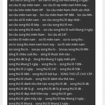
soi cầu lô song thủ
soi cau lo song thu nuoi khung 3 ngay
,
,
soi cầu lô vip miền nam
soi cầu lô vip miền nam hôm nay
,
,
Soi cầu loto miền Nam VIP
Soi cầu miền Nam chính xác nhất
,
,
,
soi cầu miền nam vip
Soi cầu miền Nam VIP 888
Soi cầu MN
,
,
soi cầu số lô miền nam
soi cầu song thủ lô đẹp nhất
,
,
soi cầu song thủ lô kép
soi cầu song thủ lô mn
,
,
soi cầu song thủ lô nuôi
soi cầu song thủ lô nuôi khung 3 ngày
,
,
Soi cầu song thủ miền Nam
Soi cầu stl 247
,
,
,
soi kèo lô miền nam
soi lô miền nam
soi lo song thu
,
,
soi lo song thu mien nam hom nay
soi lô xiên miền nam
,
,
,
soi song thu lo
soicau song thu lo
Soicau song thủ lô MN
,
,
sông lô chiều cuối thu
sông lô thuộc tỉnh nào
,
,
song thủ đề là gì
Song thủ khung 3 ngày miễn phí
,
,
,
song thủ khung 5 ngày
song thu lo
song thủ lô 100k
,
,
,
song thủ lô 2 ngày
song thủ lô 247
song thủ lô 50k
,
,
,
song thủ lô 686
song thủ lô bất bại
SONG THỦ LÔ CAO CẤP
,
,
song thủ lô chuẩn
song thủ lô đánh như thế nào
,
,
song thủ lô đánh như thế nào song thủ lô đề
song thủ lô đề
,
,
song thủ lô đề là gì
song thủ lô đề là gì song thủ lô đề
,
,
song thủ lô đẹp nhất hôm nay
song thủ lô gan
,
,
song thủ lô gồm mấy cặp
song thủ lô kép khung 3 ngày
,
,
song thủ lô khung
song thủ lô khung 2 ngày