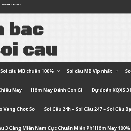
 XÁC
g Bach Kim
ố Miền Bắc Hôm Nay –
n
b
a
c
s
o
i
c
a
u
Soi cầu MB chuẩn 100%
Soi cầu MB Víp nhất
So
Chiều Nay
Hôm Nay Đánh Con Gì
Dự đoán KQXS 3
o Vang Chot So
Soi Cầu 24h – Soi Cầu 247 – Soi Cầu
ầu 3 Càng Miền Nam Cực Chuẩn Miễn Phí Hôm Nay 100%