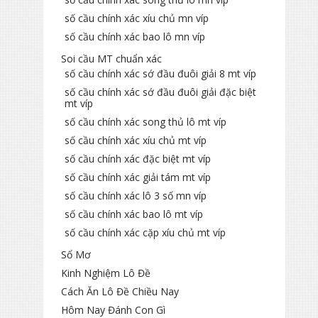
số cầu chính xác xíu chủ mn víp
số cầu chính xác bao lô mn víp
Soi cầu MT chuẩn xác
số cầu chính xác sớ đầu đuôi giải 8 mt víp
số cầu chính xác sớ đầu đuôi giải đặc biệt
mt víp
số cầu chính xác song thủ lô mt víp
số cầu chính xác xíu chủ mt víp
số cầu chính xác đặc biệt mt víp
số cầu chính xác giải tám mt víp
số cầu chính xác lô 3 số mn víp
số cầu chính xác bao lô mt víp
số cầu chính xác cặp xíu chủ mt víp
Sổ Mơ
Kinh Nghiệm Lô Đề
Cách Ăn Lô Đề Chiều Nay
Hôm Nay Đánh Con Gì