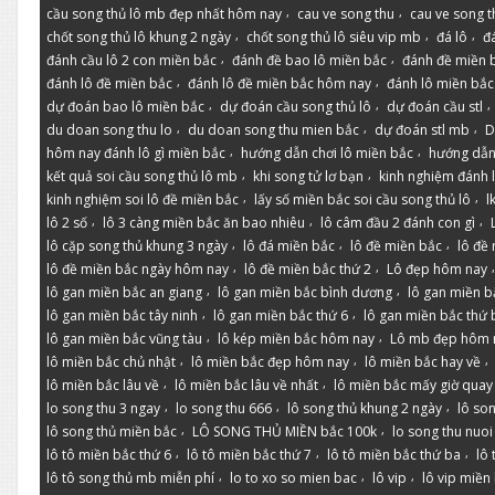
,
,
cầu song thủ lô mb đẹp nhất hôm nay
cau ve song thu
cau ve song t
,
,
,
chốt song thủ lô khung 2 ngày
chốt song thủ lô siêu vip mb
đá lô
đ
,
,
đánh cầu lô 2 con miền bắc
đánh đề bao lô miền bắc
đánh đề miền 
,
,
đánh lô đề miền bắc
đánh lô đề miền bắc hôm nay
đánh lô miền bắc
,
,
,
dự đoán bao lô miền bắc
dự đoán cầu song thủ lô
dự đoán cầu stl
,
,
,
du doan song thu lo
du doan song thu mien bắc
dự đoán stl mb
D
,
,
hôm nay đánh lô gì miền bắc
hướng dẫn chơi lô miền bắc
hướng dẫn
,
,
kết quả soi cầu song thủ lô mb
khi song tử lơ bạn
kinh nghiệm đánh 
,
,
kinh nghiệm soi lô đề miền bắc
lấy số miền bắc soi cầu song thủ lô
l
,
,
,
lô 2 số
lô 3 càng miền bắc ăn bao nhiêu
lô câm đầu 2 đánh con gì
,
,
,
lô cặp song thủ khung 3 ngày
lô đá miền bắc
lô đề miền bắc
lô đề
,
,
lô đề miền bắc ngày hôm nay
lô đề miền bắc thứ 2
Lô đẹp hôm nay
,
,
lô gan miền bắc an giang
lô gan miền bắc bình dương
lô gan miền b
,
,
lô gan miền bắc tây ninh
lô gan miền bắc thứ 6
lô gan miền bắc thứ 
,
,
lô gan miền bắc vũng tàu
lô kép miền bắc hôm nay
Lô mb đẹp hôm 
,
,
,
lô miền bắc chủ nhật
lô miền bắc đẹp hôm nay
lô miền bắc hay về
,
,
lô miền bắc lâu về
lô miền bắc lâu về nhất
lô miền bắc mấy giờ quay
,
,
,
lo song thu 3 ngay
lo song thu 666
lô song thủ khung 2 ngày
lô son
,
,
lô song thủ miền bắc
LÔ SONG THỦ MIỀN bắc 100k
lo song thu nuoi
,
,
,
lô tô miền bắc thứ 6
lô tô miền bắc thứ 7
lô tô miền bắc thứ ba
lô
,
,
,
lô tô song thủ mb miễn phí
lo to xo so mien bac
lô vip
lô vip miền