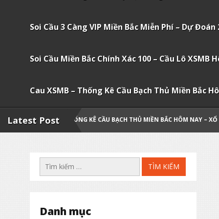
Soi Cầu 3 Càng VIP Miền Bắc Miễn Phí – Dự Đoán 
Soi Cầu Miền Bắc Chính Xác 100 – Cầu Lô XSMB 
Cau XSMB – Thống Kê Cầu Bạch Thủ Miền Bắc Hô
Latest Post
HỐNG KÊ CẦU BẠCH THỦ MIỀN BẮC HÔM NAY – XỔ SỐ
SOI CẦU 3 C
Tìm
kiếm
cho:
Danh mục