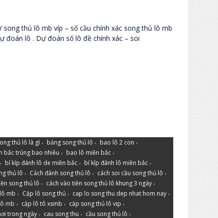
ng thủ lô mb víp – số cầu chính xác song thủ lô mb
dự đoán lô . Dự đoán số lô đề chính xác – soi
,
,
,
ong thủ lô là gì
bảng song thủ lô
bao lô 2 con
,
,
n bắc trúng bao nhiêu
bao lô miền bắc
,
,
,
bí kíp đánh lô de miền bắc
bí kíp đánh lô miền bắc
,
,
,
ng thủ lô
Cách đánh song thủ lô
cách soi cầu song thủ lô
,
,
iền song thủ lô
cách vào tiền song thủ lô khung 3 ngày
,
,
,
 lô mb
Cặp lô song thủ
cap lo song thu dep nhat hom nay
,
,
,
 tô mb
cặp lô tô xsmb
căp song thủ lô vip
,
,
,
hơi trong ngày
cau song thu
cầu song thủ lô