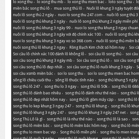
,
,
,
,
lo xong thu
lo xong thu mb
lo xong thu mien bac
loto song thu
l
,
,
miền bắc song thủ lô
mua song thủ lô
Nuôi lô khung 3 ngày tuyệt đố
,
,
nuôi lô song thủ 2 ngày
nuoi lo song thu 247.com
nuôi lô song thủ 3
,
nuôi lô song thủ khung 2 ngày
nuôi lô song thủ khung 2 ngày miễn phí
,
nuôi lô song thủ khung 3 ngày 99
nuoi lo song thu khung 3 ngay chuan
,
nuôi lô song thủ khung 3 ngày với độ chính xác 100
nuôi lô song thủ kh
,
nuoi lo song thu khung 3 ngay xo so 368 com
nuôi lô song thủ miền b
,
,
nuôi song thủ lô khung 2 ngay
Rồng Bạch Kim chốt số hôm nay
Soi c
,
,
Soi cầu lô chính xác 100 đánh lô không lỗ
soi cầu lô song thủ
soi cầu
,
,
soi cầu song thủ khung 3 ngày mb
Soi cầu song thủ lô
soi cầu song t
,
,
soi cầu song thủ lô đẹp nhất
soi cầu song thủ lô nuôi khung 3 ngày
S
,
,
soi cầu xsmb miền bắc
soi lo song thu
soi lo song thu mien bac ho
,
,
sông lô chiều cuối thu
sông lô thuộc tỉnh nào
song thủ khung 5 ngày
,
,
,
song thủ lô 247
song thu lo 3 ngay
song thủ lô 50k
song thủ lô 686
,
,
song thủ lô đánh bao nhiêu
song thủ lô đánh như thế nào
song thủ lô
,
,
song thủ lô đẹp nhất hôm nay
song thủ lô gồm mấy cặp
song thủ lô
,
,
song thu lo kep khung 3 ngay 247
song thủ lô khung
song thủ lô khu
,
,
song thủ lô khung 3 ngày 247
song thủ lô khung 3 ngày 247 net
song
,
,
,
Song Thủ Lô là gì
song thủ lô là như thế nào
song thủ lô là sao
son
,
,
song thủ lô miền bắc
song thủ lô miền bắc hôm nay
song thủ lô miền
,
,
song thu lo mien bac vip
Song thủ lô miễn phí
song thu lo mien trun
,
,
song thủ lô nuôi 3 ngày
song thủ lô nuôi khung
song thủ lô nuôi khu