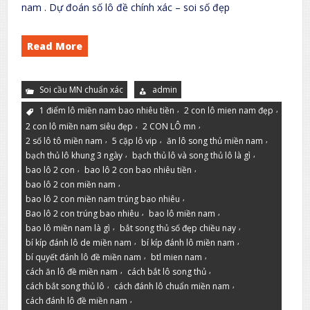
nam . Dự đoán số lô đề chính xác – soi số đẹp
Read More
Soi cầu MN chuẩn xác
admin
,
,
1 điểm lô miền nam bao nhiêu tiền
2 con lô mien nam đẹp
,
,
2 con lô miền nam siêu đẹp
2 CON LÔ mn
,
,
,
2 số lô tô miền nam
5 cặp lô vip
ăn lô song thủ miền nam
,
,
bạch thủ lô khung 3 ngày
bạch thủ lô và song thủ lô là gì
,
,
bao lô 2 con
bao lô 2 con bao nhiêu tiền
,
bao lô 2 con miền nam
,
bao lô 2 con miền nam trúng bao nhiêu
,
,
Bao lô 2 con trúng bao nhiêu
bao lô miền nam
,
,
bao lô miền nam là gì
bắt song thủ số đẹp chiều nay
,
,
bí kíp đánh lô de miền nam
bí kíp đánh lô miền nam
,
,
bí quyết đánh lô đề miền nam
btl mien nam
,
,
cách ăn lô đề miền nam
cách bắt lô song thủ
,
,
cách bắt song thủ lô
cách đánh lô chuẩn miền nam
,
cách đánh lô đề miền nam