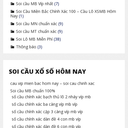
Soi cầu MB Víp nhất
(7)
Soi Cầu Miền Bắc Chính Xác 100 – Cầu Lô XSMB Hôm
Nay
(1)
Soi cầu MN chuẩn xác
(9)
Soi cầu MT chuẩn xác
(9)
Soi Lô MB Miễn Phí
(38)
Thông báo
(3)
SOI CẦU XỔ SỐ HÔM NAY
cau vip mien bac hom nay – soi cau chinh xac
Soi cầu MB chuẩn 100%
số cầu chính xác bạch thủ lô 2 nháy víp mb
số cầu chính xác ba càng víp mb víp
số cầu chính xác cặp 3 càng víp mb víp
số cầu chính xác dàn đề 4 con mb víp
số cầu chính xác dàn đề 6 con mb víp