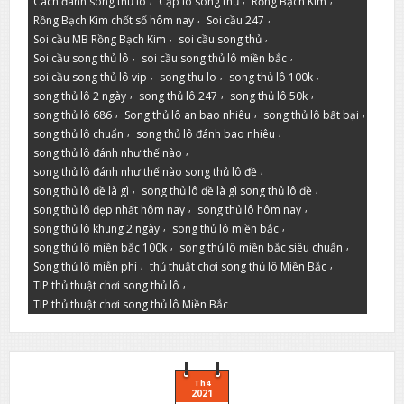
Cách đánh song thủ lô
Cặp lô song thủ
Rồng Bạch Kim
,
,
Rồng Bạch Kim chốt số hôm nay
Soi cầu 247
,
,
Soi cầu MB Rồng Bạch Kim
soi cầu song thủ
,
,
Soi cầu song thủ lô
soi cầu song thủ lô miền bắc
,
,
,
soi cầu song thủ lô vip
song thu lo
song thủ lô 100k
,
,
,
song thủ lô 2 ngày
song thủ lô 247
song thủ lô 50k
,
,
,
song thủ lô 686
Song thủ lô an bao nhiêu
song thủ lô bất bại
,
,
song thủ lô chuẩn
song thủ lô đánh bao nhiêu
,
song thủ lô đánh như thế nào
,
song thủ lô đánh như thế nào song thủ lô đề
,
,
song thủ lô đề là gì
song thủ lô đề là gì song thủ lô đề
,
,
song thủ lô đẹp nhất hôm nay
song thủ lô hôm nay
,
,
song thủ lô khung 2 ngày
song thủ lô miền bắc
,
,
song thủ lô miền bắc 100k
song thủ lô miền bắc siêu chuẩn
,
,
Song thủ lô miễn phí
thủ thuật chơi song thủ lô Miền Bắc
,
TIP thủ thuật chơi song thủ lô
TIP thủ thuật chơi song thủ lô Miền Bắc
Th4
2021