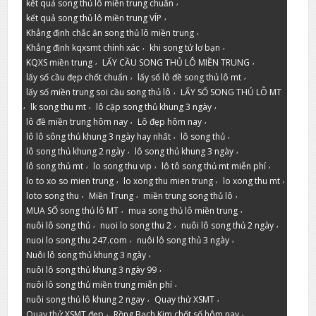
,
kết quả song thủ lô miền trung chuẩn
,
kết quả song thủ lô miền trung VÍP
,
Khẳng định chắc ăn song thủ lô miền trung
,
,
Khẳng định kqxsmt chính xác
khi song tử lơ bạn
,
,
KQXS miền trung
LẤY CẦU SONG THỦ LÔ MIỀN TRUNG
,
,
lấy số cầu đẹp chốt chuẩn
lấy số lô đề song thủ lô mt
,
lấy số miền trung soi cầu song thủ lô
LẤY SỐ SONG THỦ LÔ MT
,
,
,
lk song thu mt
lô cặp song thủ khung 3 ngày
,
,
lô đề miền trung hôm nay
Lô đẹp hôm nay
,
,
lô lô sông thủ khung 3 ngày hay nhất
lô song thủ
,
,
lô song thủ khung 2 ngày
lô song thủ khung 3 ngày
,
,
,
lô song thủ mt
lo song thu vip
lô tô song thủ mt miễn phí
,
,
,
lo to xo so mien trung
lo xong thu mien trung
lo xong thu mt
,
,
,
loto song thu
Miền Trung
miền trung song thủ lô
,
,
MUA SỐ song thủ lô MT
mua song thủ lô miền trung
,
,
,
nuôi lô song thủ
nuoi lo song thu 2
nuôi lô song thủ 2 ngày
,
,
nuoi lo song thu 247.com
nuôi lô song thủ 3 ngày
,
Nuôi lô song thủ khung 3 ngày
,
nuôi lô song thủ khung 3 ngày 99
,
nuôi lô song thủ miền trung miễn phí
,
,
nuôi song thủ lô khung 2 ngay
Quay thử XSMT
,
,
Quay thử XSMT đẹp
Rồng Bạch Kim chốt số hôm nay