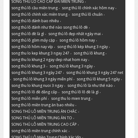
,
SONG THỦ LÔ CAO CẤP ĐÀI MIỀN TRUNG
,
,
song thủ lô cầu miền trung
song thủ lô chính xác hôm nay
,
,
song thủ lô chính xác miền trung
song thủ lô chuẩn
,
song thủ lô đánh bao nhiêu
,
song thủ lô đánh như thế nào song thủ lô đề
,
,
song thủ lô đề là gì
song thủ lô đẹp nhất ngày mai
,
,
song thủ lô gồm mấy cặp
song thủ lô hôm nay
,
,
song thủ lô hôm nay víp
song thủ lô kép khung 3 ngày
,
,
song thu lo kep khung 3 ngay 247
song thủ lô khung
,
song thu lo khung 2 ngay dep nhat hom nay
,
,
song thủ lô khung 3
song thủ lô khung 3 ngày
,
song thủ lô khung 3 ngày 247
song thủ lô khung 3 ngày 247 net
,
,
,
song thủ lô khung 3 ngày miễn phí
song thủ lô khung 5 ngày
,
,
song thu lo khung nuoi 3 ngay
song thủ lô là như thế nào
,
,
song thủ lô lô đề đẳng cấp
song thủ lô lô đề là gì
,
,
Song thủ lô miễn phí
song thu lo mien trung
,
song thủ lô miền trung ăn bao nhiêu
,
SONG THỦ LÔ MIỀN TRUNG ĂN CHẮC
,
SONG THỦ LÔ MIỀN TRUNG ĂN TO
,
SONG THỦ LÔ MIỀN TRUNG CAO CẤP
,
song thủ lô miền trung chính xác
,
SONG THỦ LÔ Miền Trung Chính Xác Víp