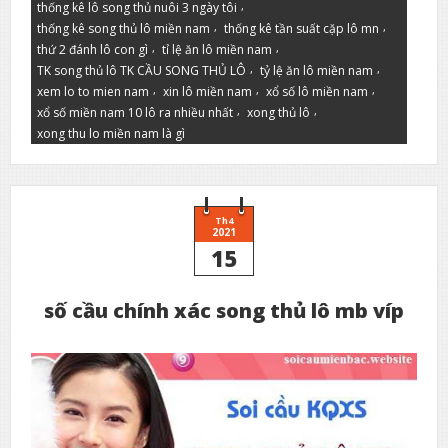
,
thống kê lô song thủ nuôi 3 ngày tôi
,
,
thống kê song thủ lô miền nam
thống kê tần suất cặp lô mn
,
,
thứ 2 đánh lô con gì
tỉ lệ ăn lô miền nam
,
,
TK song thủ lô TK CẦU SONG THỦ LÔ
tỷ lệ ăn lô miền nam
,
,
,
xem lo to mien nam
xin lô miền nam
xổ số lô miền nam
,
,
xổ số miền nam 10 lô ra nhiều nhất
xong thủ lô
xong thu lo miền nam là gì
Th4
2021
15
số cầu chính xác song thủ lô mb víp