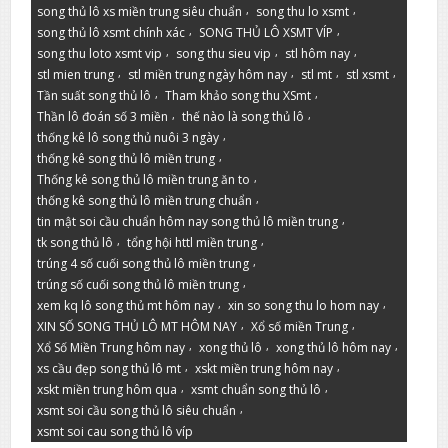
,
,
song thủ lô xs miền trung siêu chuẩn
song thu lo xsmt
,
,
song thủ lô xsmt chính xác
SONG THỦ LÔ XSMT VÍP
,
,
,
song thu loto xsmt vip
song thu sieu vip
stl hôm nay
,
,
,
,
stl mien trung
stl miền trung ngày hôm nay
stl mt
stl xsmt
,
,
Tần suất song thủ lô
Tham khảo song thu XSmt
,
,
Thần lô đoán số 3 miền
thế nào là song thủ lô
,
thống kê lô song thủ nuôi 3 ngày
,
thống kê song thủ lô miền trung
,
Thống kê song thủ lô miền trung ăn to
,
thống kê song thủ lô miền trung chuẩn
,
tin mật soi cầu chuẩn hôm nay song thủ lô miền trung
,
,
tk song thủ lô
tổng hội httl miền trung
,
trúng 4 số cuối song thủ lô miền trung
,
trúng số cuối song thủ lô miền trung
,
,
xem kq lô song thủ mt hôm nay
xin so song thu lo hom nay
,
,
XIN SỐ SONG THỦ LÔ MT HÔM NAY
Xổ số miền Trung
,
,
,
Xổ Số Miền Trung hôm nay
xong thủ lô
xong thủ lô hôm nay
,
,
xs cầu đẹp song thủ lô mt
xskt miền trung hôm nay
,
,
xskt miền trung hôm qua
xsmt chuẩn song thủ lô
,
xsmt soi cầu song thủ lô siêu chuẩn
xsmt soi cau song thủ lô víp