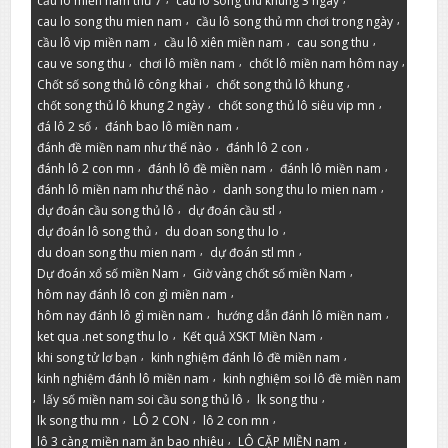
cầu lô miền nam thứ 7
cau lo song thu khung 3 ngay
,
,
cau lo song thu mien nam
cầu lô song thủ mn chơi trong ngày
,
,
,
cầu lô vip miền nam
cầu lô xiên miền nam
cau song thu
,
,
,
cau ve song thu
chơi lô miền nam
chốt lô miền nam hôm nay
,
,
Chốt số song thủ lô công khai
chốt song thủ lô khung
,
,
chốt song thủ lô khung 2 ngày
chốt song thủ lô siêu vip mn
,
,
đá lô 2 số
đánh bao lô miền nam
,
,
đánh đề miền nam như thế nào
đánh lô 2 con
,
,
,
đánh lô 2 con mn
đánh lô đề miền nam
đánh lô miền nam
,
,
đánh lô miền nam như thế nào
danh song thu lo mien nam
,
,
dự đoán cầu song thủ lô
dự đoán cầu stl
,
,
dự đoán lô song thủ
du doan song thu lo
,
,
du doan song thu mien nam
dự đoán stl mn
,
,
Dự đoán xổ số miền Nam
Giờ vàng chốt số miền Nam
,
hôm nay đánh lô con gì miền nam
,
,
hôm nay đánh lô gì miền nam
hướng dẫn đánh lô miền nam
,
,
ket qua .net song thu lo
Kết quả XSKT Miền Nam
,
,
khi song tử lơ bạn
kinh nghiệm đánh lô đề miền nam
,
kinh nghiệm đánh lô miền nam
kinh nghiệm soi lô đề miền nam
,
,
,
lấy số miền nam soi cầu song thủ lô
lk song thu
,
,
,
lk song thu mn
LÔ 2 CON
lô 2 con mn
,
,
lô 3 càng miền nam ăn bao nhiêu
LÔ CẶP MIỀN nam