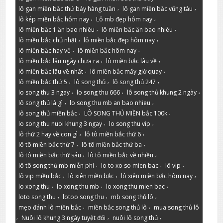
,
,
lô gan miền bắc thứ bảy hàng tuần
lô gan miền bắc vũng tàu
,
,
lô kép miền bắc hôm nay
Lô mb đẹp hôm nay
,
,
lô miền bắc 1 ăn bao nhiêu
lô miền bắc ăn bao nhiêu
,
,
lô miền bắc chủ nhật
lô miền bắc đẹp hôm nay
,
,
lô miền bắc hay về
lô miền bắc hôm nay
,
,
lô miền bắc lâu ngày chưa ra
lô miền bắc lâu về
,
,
lô miền bắc lâu về nhất
lô miền bắc mấy giờ quay
,
,
,
lô miền bắc thứ 5
lô song thủ
lô song thủ 247
,
,
,
lo song thu 3 ngay
lo song thu 666
lô song thủ khung 2 ngày
,
,
lô song thủ là gì
lo song thu mb an bao nhieu
,
,
lô song thủ miền bắc
LÔ SONG THỦ MIỀN bắc 100k
,
,
lo song thu nuoi khung 3 ngay
lo song thu vip
,
,
lô thứ 2 hay về con gì
lô tô miền bắc thứ 6
,
,
lô tô miền bắc thứ 7
lô tô miền bắc thứ ba
,
,
lô tô miền bắc thứ sáu
lô tô miền bắc về nhiều
,
,
,
lô tô song thủ mb miễn phí
lo to xo so mien bac
lô vip
,
,
,
lô vip miền bắc
lô xiên miền bắc
lô xiên miền bắc hôm nay
,
,
,
lo xong thu
lo xong thu mb
lo xong thu mien bac
,
,
,
loto song thu
lotoo song thu
mb song thủ lô
,
,
mẹo đánh lô miền bắc
miền bắc song thủ lô
mua song thủ lô
,
,
,
Nuôi lô khung 3 ngày tuyệt đối
nuôi lô song thủ