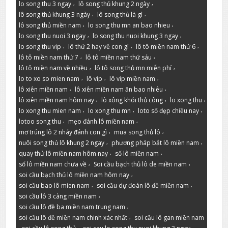
,
,
lo song thu 3 ngay
lô song thủ khung 2 ngày
,
,
lô song thủ khung 3 ngày
lô song thủ là gì
,
,
lô song thủ miền nam
lo song thu mn an bao nhieu
,
,
lo song thu nuoi 3 ngay
lo song thu nuoi khung 3 ngay
,
,
,
lo song thu vip
lô thứ 2 hay về con gì
lô tô miền nam thứ 6
,
,
lô tô miền nam thứ 7
lô tô miền nam thứ sáu
,
,
lô tô miền nam về nhiều
lô tô song thủ mn miễn phí
,
,
,
lo to xo so mien nam
lô vip
lô vip miền nam
,
,
lô xiên miền nam
lô xiên miền nam ăn bao nhiêu
,
,
,
lô xiên miền nam hôm nay
lò xông khói thủ công
lo xong thu
,
,
,
lo xong thu mien nam
lo xong thu mn
loto số đẹp chiều nay
,
,
lotoo song thu
mẹo đánh lô miền nam
,
,
mơ trúng lô 2 nháy đánh con gì
mua song thủ lô
,
,
nuôi song thủ lô khung 2 ngay
phương pháp bắt lô miền nam
,
,
quay thử lô miền nam hôm nay
số lô miền nam
,
,
số lô miền nam chưa về
Soi cầu bạch thủ lô de miền nam
,
soi cầu bạch thủ lô miền nam hôm nay
,
,
soi cầu bao lô mien nam
soi cầu dự đoán lô đề miền nam
,
soi cầu lô 3 càng miền nam
,
soi cầu lô đề ba miền nam trung nam
,
soi cầu lô đề miền nam chinh xác nhất
soi cầu lô gan miền nam
,
,
,