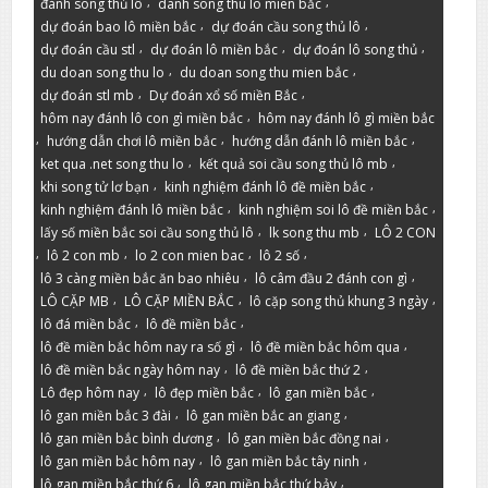
,
,
đánh song thủ lô
danh song thu lo mien bắc
,
,
dự đoán bao lô miền bắc
dự đoán cầu song thủ lô
,
,
,
dự đoán cầu stl
dự đoán lô miền bắc
dự đoán lô song thủ
,
,
du doan song thu lo
du doan song thu mien bắc
,
,
dự đoán stl mb
Dự đoán xổ số miền Bắc
,
hôm nay đánh lô con gì miền bắc
hôm nay đánh lô gì miền bắc
,
,
,
hướng dẫn chơi lô miền bắc
hướng dẫn đánh lô miền bắc
,
,
ket qua .net song thu lo
kết quả soi cầu song thủ lô mb
,
,
khi song tử lơ bạn
kinh nghiệm đánh lô đề miền bắc
,
,
kinh nghiệm đánh lô miền bắc
kinh nghiệm soi lô đề miền bắc
,
,
lấy số miền bắc soi cầu song thủ lô
lk song thu mb
LÔ 2 CON
,
,
,
,
lô 2 con mb
lo 2 con mien bac
lô 2 số
,
,
lô 3 càng miền bắc ăn bao nhiêu
lô câm đầu 2 đánh con gì
,
,
,
LÔ CẶP MB
LÔ CẶP MIỀN BẮC
lô cặp song thủ khung 3 ngày
,
,
lô đá miền bắc
lô đề miền bắc
,
,
lô đề miền bắc hôm nay ra số gì
lô đề miền bắc hôm qua
,
,
lô đề miền bắc ngày hôm nay
lô đề miền bắc thứ 2
,
,
,
Lô đẹp hôm nay
lô đẹp miền bắc
lô gan miền bắc
,
,
lô gan miền bắc 3 đài
lô gan miền bắc an giang
,
,
lô gan miền bắc bình dương
lô gan miền bắc đồng nai
,
,
lô gan miền bắc hôm nay
lô gan miền bắc tây ninh
,
,
lô gan miền bắc thứ 6
lô gan miền bắc thứ bảy