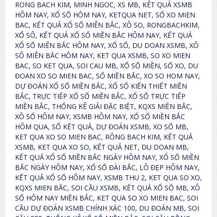
RONG BACH KIM, MINH NGOC, XS MB, KÊT QUẢ XSMB
HÔM NAY, XỔ SỐ HÔM NAY, KETQUA NET, SỐ XO MIEN
BAC, KẾT QUẢ XỔ SỐ MIÊN BẮC, XÔ SO, RONGBACHKIM,
XỔ SÔ, KẾT QUẢ XỔ SỐ MIỀN BẮC HÔM NAY, KẾT QUẢ
XỔ SỐ MIÊN BẮC HÔM NAY, XỔ SỐ, DU DOAN XSMB, XÔ
SÔ MIÊN BĂC HÔM NAY, KET QUA XSMB, SO XO MIEN
BAC, SO KET QUA, SOI CAU MB, XỔ SỐ MIỀN, SỐ XO, DU
ĐOAN XO SO MIEN BAC, SỐ MIỀN BẮC, XO SO HOM NAY,
DỰ ĐOÁN XỔ SỐ MIỀN BẮC, XỔ SỐ KIẾN THIẾT MIỀN
BẮC, TRỰC TIẾP XỔ SỐ MIỀN BẮC, XỔ SỐ TRỰC TIẾP
MIỀN BẮC, THỐNG KÊ GIẢI ĐẶC BIỆT, KQXS MIỀN BẮC,
XÔ SỐ HÔM NAY, XSMB HÔM NAY, XỔ SỐ MIỀN BẮC
HÔM QUA, SỔ KẾT QUẢ, DỰ ĐOÁN XSMB, XO SỐ MB,
KET QUA XO SO MIEN BAC, RÔNG BACH KIM, KẾT QUẢ
XSMB, KET QUA XO SO, KẾT QUẢ NET, DU DOAN MB,
KẾT QUẢ XỔ SỐ MIỀN BẮC NGÀY HÔM NAY, XỔ SỐ MIỀN
BẮC NGÀY HÔM NAY, XỔ SỐ ĐÀI BẮC, LÔ ĐẸP HÔM NAY,
KẾT QUẢ XỔ SỐ HÔM NAY, XSMB THU 2, KET QUA SO XO,
KQXS MIEN BẮC, SOI CẦU XSMB, KẾT QUẢ XỔ SỐ MB, XÔ
SỐ HÔM NAY MIỀN BẮC, KET QUA SO XO MIEN BAC, SOI
CẦU DỰ ĐOÁN XSMB CHÍNH XÁC 100, DU ĐOÁN MB, SOI