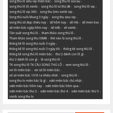
,
,
song thủ lô siêu vip miền bắc
song thủ lô soicau
,
,
,
song thủ lô tô xsmb
song thủ lô tứ thủ đề
song thủ lô vip
,
,
song thủ lô vip 360
song thu loto xsmb vip
,
,
Song thủ nuôi khung 3 ngày
song thu sieu vip
,
,
,
,
song thủ số đẹp chiều nay
stl hôm nay
stl mb
stl mien bac
,
,
,
stl miền bắc ngày hôm nay
stl mlb
stl xsmb
,
,
Tần suất song thủ lô
tham khảo song thủ lô
,
,
Tham khảo song thu XSMB
thế nào là song thủ lô
,
thống kê lô song thủ nuôi 3 ngày
,
,
thống kê lô song thủ nuôi 3 ngày tôi
thống kê song thủ lô
,
,
thống kê song thủ lô miền bắc
thứ 2 đánh con lô gì
,
,
thứ 2 đánh lô con gì
tk song thủ lô
,
,
TK song thủ lô TK CẦU SONG THỦ LÔ
xem song thủ lô
,
,
xin lô miền bắc
xin số lô miền bắc
,
,
xổ số miền bắc 10 lô ra nhiều nhất
xong thủ lô
,
,
xong thu lo miền bắc là gì
xskt miền bắc chủ nhật
,
,
xskt miền bắc hôm nay
xskt miền bắc hôm qua
,
,
,
xskt miền bắc thứ 2
xskt miền bắc thứ 4
xskt miền bắc thứ 5
xsmb song thu lo