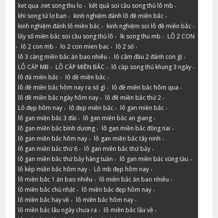
,
,
ket qua .net song thu lo
kết quả soi cầu song thủ lô mb
,
,
khi song tử lơ bạn
kinh nghiệm đánh lô đề miền bắc
,
,
kinh nghiệm đánh lô miền bắc
kinh nghiệm soi lô đề miền bắc
,
,
lấy số miền bắc soi cầu song thủ lô
lk song thu mb
LÔ 2 CON
,
,
,
,
lô 2 con mb
lo 2 con mien bac
lô 2 số
,
,
lô 3 càng miền bắc ăn bao nhiêu
lô câm đầu 2 đánh con gì
,
,
,
LÔ CẶP MB
LÔ CẶP MIỀN BẮC
lô cặp song thủ khung 3 ngày
,
,
lô đá miền bắc
lô đề miền bắc
,
,
lô đề miền bắc hôm nay ra số gì
lô đề miền bắc hôm qua
,
,
lô đề miền bắc ngày hôm nay
lô đề miền bắc thứ 2
,
,
,
Lô đẹp hôm nay
lô đẹp miền bắc
lô gan miền bắc
,
,
lô gan miền bắc 3 đài
lô gan miền bắc an giang
,
,
lô gan miền bắc bình dương
lô gan miền bắc đồng nai
,
,
lô gan miền bắc hôm nay
lô gan miền bắc tây ninh
,
,
lô gan miền bắc thứ 6
lô gan miền bắc thứ bảy
,
,
lô gan miền bắc thứ bảy hàng tuần
lô gan miền bắc vũng tàu
,
,
lô kép miền bắc hôm nay
Lô mb đẹp hôm nay
,
,
lô miền bắc 1 ăn bao nhiêu
lô miền bắc ăn bao nhiêu
,
,
lô miền bắc chủ nhật
lô miền bắc đẹp hôm nay
,
,
lô miền bắc hay về
lô miền bắc hôm nay
,
,
lô miền bắc lâu ngày chưa ra
lô miền bắc lâu về