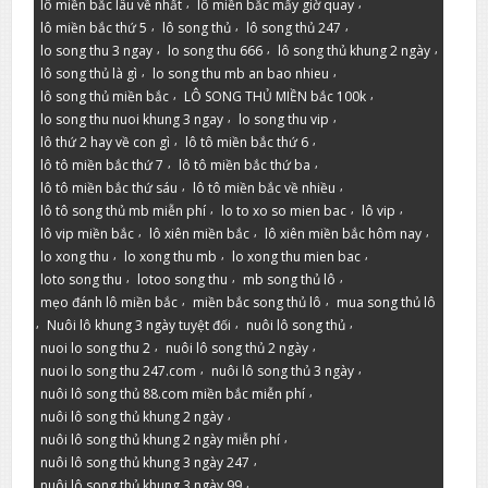
,
,
lô miền bắc lâu về nhất
lô miền bắc mấy giờ quay
,
,
,
lô miền bắc thứ 5
lô song thủ
lô song thủ 247
,
,
,
lo song thu 3 ngay
lo song thu 666
lô song thủ khung 2 ngày
,
,
lô song thủ là gì
lo song thu mb an bao nhieu
,
,
lô song thủ miền bắc
LÔ SONG THỦ MIỀN bắc 100k
,
,
lo song thu nuoi khung 3 ngay
lo song thu vip
,
,
lô thứ 2 hay về con gì
lô tô miền bắc thứ 6
,
,
lô tô miền bắc thứ 7
lô tô miền bắc thứ ba
,
,
lô tô miền bắc thứ sáu
lô tô miền bắc về nhiều
,
,
,
lô tô song thủ mb miễn phí
lo to xo so mien bac
lô vip
,
,
,
lô vip miền bắc
lô xiên miền bắc
lô xiên miền bắc hôm nay
,
,
,
lo xong thu
lo xong thu mb
lo xong thu mien bac
,
,
,
loto song thu
lotoo song thu
mb song thủ lô
,
,
mẹo đánh lô miền bắc
miền bắc song thủ lô
mua song thủ lô
,
,
,
Nuôi lô khung 3 ngày tuyệt đối
nuôi lô song thủ
,
,
nuoi lo song thu 2
nuôi lô song thủ 2 ngày
,
,
nuoi lo song thu 247.com
nuôi lô song thủ 3 ngày
,
nuôi lô song thủ 88.com miền bắc miễn phí
,
nuôi lô song thủ khung 2 ngày
,
nuôi lô song thủ khung 2 ngày miễn phí
,
nuôi lô song thủ khung 3 ngày 247
,
nuôi lô song thủ khung 3 ngày 99