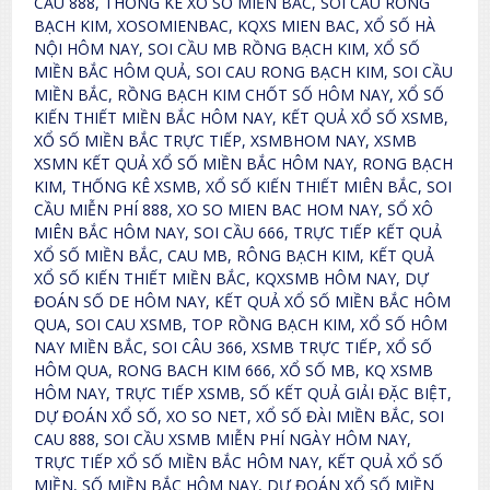
CẦU 888, THỐNG KÊ XỔ SỐ MIỀN BẮC, SOI CẦU RỒNG
BẠCH KIM, XOSOMIENBAC, KQXS MIEN BAC, XỔ SỐ HÀ
NỘI HÔM NAY, SOI CẦU MB RỒNG BẠCH KIM, XỔ SỐ
MIỀN BẮC HÔM QUẢ, SOI CAU RONG BẠCH KIM, SOI CẦU
MIỀN BẮC, RỒNG BẠCH KIM CHỐT SỐ HÔM NAY, XỔ SỐ
KIẾN THIẾT MIỀN BẮC HÔM NAY, KẾT QUẢ XỔ SỐ XSMB,
XỔ SỐ MIỀN BẮC TRỰC TIẾP, XSMBHOM NAY, XSMB
XSMN KẾT QUẢ XỔ SỐ MIỀN BẮC HÔM NAY, RONG BẠCH
KIM, THỐNG KÊ XSMB, XỔ SỐ KIẾN THIẾT MIÊN BẮC, SOI
CẦU MIỄN PHÍ 888, XO SO MIEN BAC HOM NAY, SỔ XÔ
MIÊN BẮC HÔM NAY, SOI CẦU 666, TRỰC TIẾP KẾT QUẢ
XỔ SỐ MIỀN BẮC, CAU MB, RÔNG BẠCH KIM, KẾT QUẢ
XỔ SỐ KIẾN THIẾT MIỀN BẮC, KQXSMB HÔM NAY, DỰ
ĐOÁN SỐ DE HÔM NAY, KẾT QUẢ XỔ SỐ MIỀN BẮC HÔM
QUA, SOI CAU XSMB, TOP RỒNG BẠCH KIM, XỔ SỐ HÔM
NAY MIỀN BẮC, SOI CÂU 366, XSMB TRỰC TIẾP, XỔ SỐ
HÔM QUA, RONG BACH KIM 666, XỔ SỐ MB, KQ XSMB
HÔM NAY, TRỰC TIẾP XSMB, SỐ KẾT QUẢ GIẢI ĐẶC BIỆT,
DỰ ĐOÁN XỔ SỐ, XO SO NET, XỔ SỐ ĐÀI MIỀN BẮC, SOI
CAU 888, SOI CẦU XSMB MIỄN PHÍ NGÀY HÔM NAY,
TRỰC TIẾP XỔ SỐ MIỀN BẮC HÔM NAY, KẾT QUẢ XỔ SỐ
MIỀN, SỐ MIỀN BẮC HÔM NAY, DỰ ĐOÁN XỔ SỐ MIỀN