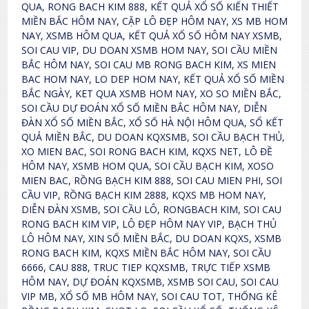
QUA, RONG BACH KIM 888, KẾT QUẢ XỔ SỐ KIẾN THIẾT
MIỀN BẮC HÔM NAY, CẶP LÔ ĐẸP HÔM NAY, XS MB HOM
NAY, XSMB HÔM QUA, KẾT QUẢ XỔ SỐ HÔM NAY XSMB,
SOI CAU VIP, DU DOAN XSMB HOM NAY, SOI CẦU MIỀN
BẮC HÔM NAY, SOI CAU MB RONG BACH KIM, XS MIEN
BAC HOM NAY, LO DEP HOM NAY, KẾT QUẢ XỔ SỐ MIỀN
BẮC NGÀY, KET QUA XSMB HOM NAY, XO SO MIỀN BẮC,
SOI CẦU DỰ ĐOÁN XỔ SỐ MIỀN BẮC HÔM NAY, DIỄN
ĐÀN XỔ SỐ MIỀN BẮC, XỔ SỐ HÀ NỘI HÔM QUA, SỔ KẾT
QUẢ MIỀN BẮC, DU DOAN KQXSMB, SOI CẦU BẠCH THỦ,
XO MIEN BAC, SOI RONG BACH KIM, KQXS NET, LÔ ĐỀ
HÔM NAY, XSMB HOM QUA, SOI CẦU BẠCH KIM, XOSO
MIEN BAC, RỒNG BẠCH KIM 888, SOI CAU MIEN PHI, SOI
CẦU VIP, RỒNG BẠCH KIM 2888, KQXS MB HOM NAY,
DIỄN ĐÀN XSMB, SOI CẦU LÔ, RONGBACH KIM, SOI CAU
RONG BACH KIM VIP, LÔ ĐẸP HÔM NAY VIP, BẠCH THỦ
LÔ HÔM NAY, XIN SỐ MIỀN BẮC, DU DOAN KQXS, XSMB
RONG BACH KIM, KQXS MIỀN BẮC HÔM NAY, SOI CẦU
6666, CAU 888, TRUC TIEP KQXSMB, TRỰC TIẾP XSMB
HÔM NAY, DỰ ĐOÁN KQXSMB, XSMB SOI CAU, SOI CAU
VIP MB, XỔ SỐ MB HÔM NAY, SOI CAU TOT, THỐNG KÊ