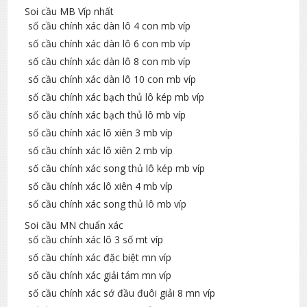
Soi cầu MB Víp nhất
số cầu chính xác dàn lô 4 con mb víp
số cầu chính xác dàn lô 6 con mb víp
số cầu chính xác dàn lô 8 con mb víp
số cầu chính xác dàn lô 10 con mb víp
số cầu chính xác bạch thủ lô kép mb víp
số cầu chính xác bạch thủ lô mb víp
số cầu chính xác lô xiên 3 mb víp
số cầu chính xác lô xiên 2 mb víp
số cầu chính xác song thủ lô kép mb víp
số cầu chính xác lô xiên 4 mb víp
số cầu chính xác song thủ lô mb víp
Soi cầu MN chuẩn xác
số cầu chính xác lô 3 số mt víp
số cầu chính xác đặc biệt mn víp
số cầu chính xác giải tám mn víp
số cầu chính xác sớ đầu đuôi giải 8 mn víp