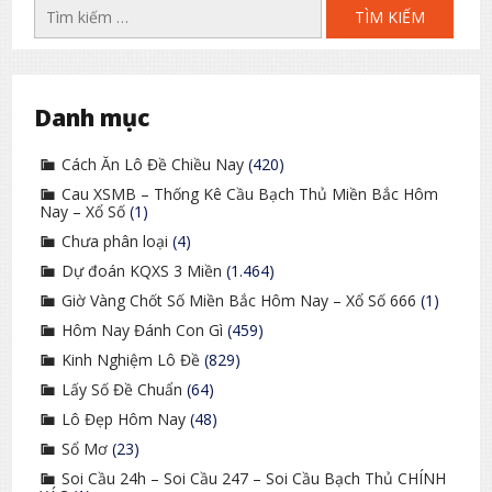
Tìm
kiếm
cho:
Danh mục
Cách Ăn Lô Đề Chiều Nay
(420)
Cau XSMB – Thống Kê Cầu Bạch Thủ Miền Bắc Hôm
Nay – Xổ Số
(1)
Chưa phân loại
(4)
Dự đoán KQXS 3 Miền
(1.464)
Giờ Vàng Chốt Số Miền Bắc Hôm Nay – Xổ Số 666
(1)
Hôm Nay Đánh Con Gì
(459)
Kinh Nghiệm Lô Đề
(829)
Lấy Số Đề Chuẩn
(64)
Lô Đẹp Hôm Nay
(48)
Sổ Mơ
(23)
Soi Cầu 24h – Soi Cầu 247 – Soi Cầu Bạch Thủ CHÍNH