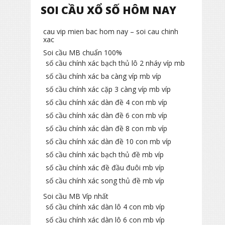
SOI CẦU XỔ SỐ HÔM NAY
cau vip mien bac hom nay – soi cau chinh
xac
Soi cầu MB chuẩn 100%
số cầu chính xác bạch thủ lô 2 nháy víp mb
số cầu chính xác ba càng víp mb víp
số cầu chính xác cặp 3 càng víp mb víp
số cầu chính xác dàn đề 4 con mb víp
số cầu chính xác dàn đề 6 con mb víp
số cầu chính xác dàn đề 8 con mb víp
số cầu chính xác dàn đề 10 con mb víp
số cầu chính xác bạch thủ đề mb víp
số cầu chính xác đề đầu đuôi mb víp
số cầu chính xác song thủ đề mb víp
Soi cầu MB Víp nhất
số cầu chính xác dàn lô 4 con mb víp
số cầu chính xác dàn lô 6 con mb víp