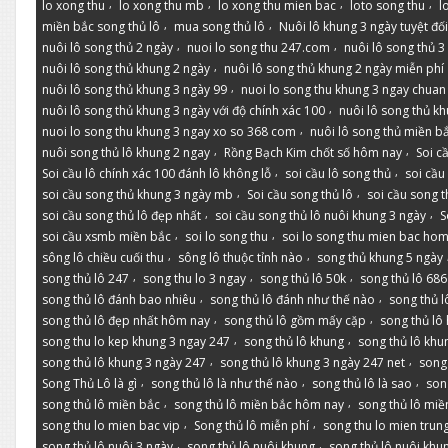
,
,
,
,
lo xong thu
lo xong thu mb
lo xong thu mien bac
loto song thu
l
,
,
miền bắc song thủ lô
mua song thủ lô
Nuôi lô khung 3 ngày tuyệt đố
,
,
nuôi lô song thủ 2 ngày
nuoi lo song thu 247.com
nuôi lô song thủ 3
,
nuôi lô song thủ khung 2 ngày
nuôi lô song thủ khung 2 ngày miễn phí
,
nuôi lô song thủ khung 3 ngày 99
nuoi lo song thu khung 3 ngay chuan
,
nuôi lô song thủ khung 3 ngày với độ chính xác 100
nuôi lô song thủ kh
,
nuoi lo song thu khung 3 ngay xo so 368 com
nuôi lô song thủ miền b
,
,
nuôi song thủ lô khung 2 ngay
Rồng Bạch Kim chốt số hôm nay
Soi c
,
,
Soi cầu lô chính xác 100 đánh lô không lỗ
soi cầu lô song thủ
soi cầu
,
,
soi cầu song thủ khung 3 ngày mb
Soi cầu song thủ lô
soi cầu song t
,
,
soi cầu song thủ lô đẹp nhất
soi cầu song thủ lô nuôi khung 3 ngày
S
,
,
soi cầu xsmb miền bắc
soi lo song thu
soi lo song thu mien bac ho
,
,
sông lô chiều cuối thu
sông lô thuộc tỉnh nào
song thủ khung 5 ngày
,
,
,
song thủ lô 247
song thu lo 3 ngay
song thủ lô 50k
song thủ lô 686
,
,
song thủ lô đánh bao nhiêu
song thủ lô đánh như thế nào
song thủ lô
,
,
song thủ lô đẹp nhất hôm nay
song thủ lô gồm mấy cặp
song thủ lô
,
,
song thu lo kep khung 3 ngay 247
song thủ lô khung
song thủ lô khu
,
,
song thủ lô khung 3 ngày 247
song thủ lô khung 3 ngày 247 net
song
,
,
,
Song Thủ Lô là gì
song thủ lô là như thế nào
song thủ lô là sao
son
,
,
song thủ lô miền bắc
song thủ lô miền bắc hôm nay
song thủ lô miền
,
,
song thu lo mien bac vip
Song thủ lô miễn phí
song thu lo mien trun
,
,
song thủ lô nuôi 3 ngày
song thủ lô nuôi khung
song thủ lô nuôi khu