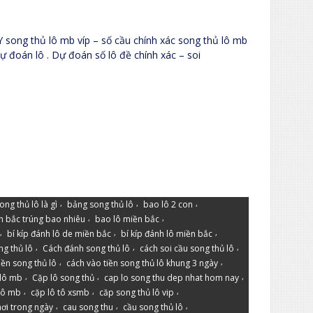
ng thủ lô mb víp – số cầu chính xác song thủ lô mb
dự đoán lô . Dự đoán số lô đề chính xác – soi
,
,
,
ong thủ lô là gì
bảng song thủ lô
bao lô 2 con
,
,
n bắc trúng bao nhiêu
bao lô miền bắc
,
,
,
bí kíp đánh lô de miền bắc
bí kíp đánh lô miền bắc
,
,
,
ng thủ lô
Cách đánh song thủ lô
cách soi cầu song thủ lô
,
,
iền song thủ lô
cách vào tiền song thủ lô khung 3 ngày
,
,
,
 lô mb
Cặp lô song thủ
cap lo song thu dep nhat hom nay
,
,
,
 tô mb
cặp lô tô xsmb
căp song thủ lô vip
,
,
,
hơi trong ngày
cau song thu
cầu song thủ lô