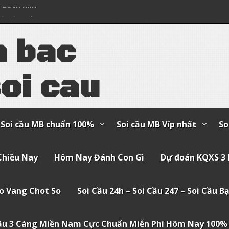
g Bach Kim
ố Miền Bắc Hôm Nay –
n
b
a
c
s
o
i
c
a
u
Soi cầu MB chuẩn 100%
Soi cầu MB Víp nhất
So
Chiều Nay
Hôm Nay Đánh Con Gì
Dự đoán KQXS 3
o Vang Chot So
Soi Cầu 24h – Soi Cầu 247 – Soi Cầu
ầu 3 Càng Miền Nam Cực Chuẩn Miễn Phí Hôm Nay 100%