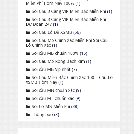
Miễn Phí Hôm Nay 100%
(1)
Soi Cầu 3 Càng VIP Miền Bắc Miễn Phí
(1)
Soi Cầu 3 Càng VIP Miền Bắc Miễn Phí –
Dự Đoán 247
(1)
Soi Cầu Lô Đề XSMB
(56)
Soi Cầu Mb Chính Xác Miễn Phí Soi Cầu
Lô Chính Xác
(1)
Soi cầu MB chuẩn 100%
(15)
Soi Cau Mb Rong Bach Kim
(1)
Soi cầu MB Víp nhất
(7)
Soi Cầu Miền Bắc Chính Xác 100 – Cầu Lô
XSMB Hôm Nay
(1)
Soi cầu MN chuẩn xác
(9)
Soi cầu MT chuẩn xác
(9)
Soi Lô MB Miễn Phí
(38)
Thông báo
(3)