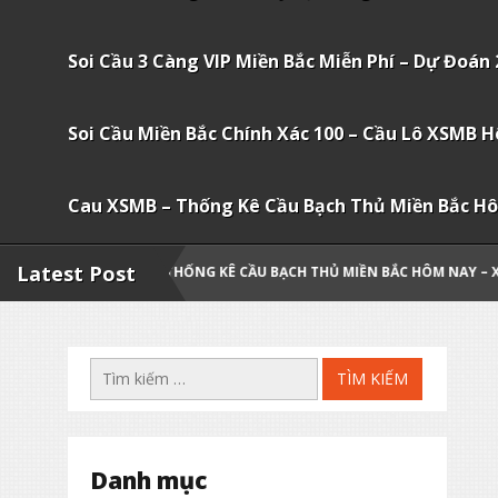
Soi Cầu 3 Càng VIP Miền Bắc Miễn Phí – Dự Đoán 
Soi Cầu Miền Bắc Chính Xác 100 – Cầu Lô XSMB 
Cau XSMB – Thống Kê Cầu Bạch Thủ Miền Bắc Hô
Latest Post
– THỐNG KÊ CẦU BẠCH THỦ MIỀN BẮC HÔM NAY – XỔ SỐ
SOI CẦU 3
Tìm
kiếm
cho:
Danh mục