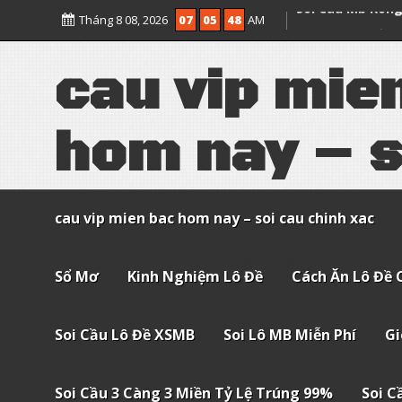
Skip
Tháng 8 08, 2026
07
05
50
AM
to
Soi Cau Mb Ron
content
Giờ Vàng Chốt S
c
a
u
v
i
p
m
i
e
Xổ Số 666
h
o
m
n
a
y
–
c
h
i
n
h
x
a
c
cau vip mien bac hom nay – soi cau chinh xac
t
r
a
n
g
w
e
b
c
h
ố
t
s
ố
c
h
u
ẩ
n
n
h
ấ
t
h
i
ệ
n
n
a
y
Sổ Mơ
Kinh Nghiệm Lô Đề
Cách Ăn Lô Đề 
Soi Cầu Lô Đề XSMB
Soi Lô MB Miễn Phí
Gi
Soi Cầu 3 Càng 3 Miền Tỷ Lệ Trúng 99%
Soi C