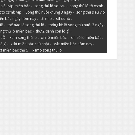
,
,
,
 siêu vip miền bắc
song thủ lô soicau
song thủ lô tô xsmb
,
,
loto xsmb vip
Song thủ nuôi khung 3 ngày
song thu sieu vip
,
,
,
miền bắc ngày hôm nay
stl mlb
stl xsmb
,
,
,
MB
thế nào là song thủ lô
thống kê lô song thủ nuôi 3 ngày
,
,
ong thủ lô miền bắc
thứ 2 đánh con lô gì
,
,
,
,
 LÔ
xem song thủ lô
xin lô miền bắc
xin số lô miền bắc
,
,
,
à gì
xskt miền bắc chủ nhật
xskt miền bắc hôm nay
,
kt miền bắc thứ 5
xsmb song thu lo