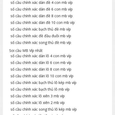
số cầu chính xác dàn đề 4 con mb víp
số cầu chính xác dàn đề 6 con mb víp
số cầu chính xác dàn đề 8 con mb víp
số cầu chính xác dàn đề 10 con mb víp
số cầu chính xác bạch thủ đề mb víp
số cầu chính xác đề đầu đuôi mb víp
số cầu chính xác song thủ đề mb víp
Soi cầu MB Víp nhất
số cầu chính xác dàn lô 4 con mb víp
số cầu chính xác dàn lô 6 con mb víp
số cầu chính xác dàn lô 8 con mb víp
số cầu chính xác dàn lô 10 con mb víp
số cầu chính xác bạch thủ lô kép mb víp
số cầu chính xác bạch thủ lô mb víp
số cầu chính xác lô xiên 3 mb víp
số cầu chính xác lô xiên 2 mb víp
số cầu chính xác song thủ lô kép mb víp