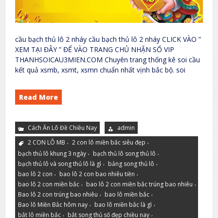
cầu bạch thủ lô 2 nháy cầu bạch thủ lô 2 nháy CLICK VÀO ”
XEM TẠI ĐÂY ” ĐỂ VÀO TRANG CHỦ NHẬN SỐ VIP
THANHSOICAU3MIEN.COM Chuyên trang thống kê soi cầu
kết quả xsmb, xsmt, xsmn chuẩn nhất vịnh bắc bộ. soi
Read More
Cách Ăn Lô Đề Chiều Nay
admin
,
,
2 CON LÔ MB
2 con lô miền bắc siêu đẹp
,
,
bạch thủ lô khung 3 ngày
bạch thủ lô song thủ lô
,
,
bạch thủ lô và song thủ lô là gì
bảng song thủ lô
,
,
bao lô 2 con
bao lô 2 con bao nhiêu tiền
,
,
bao lô 2 con miền bắc
bao lô 2 con miền bắc trúng bao nhiêu
,
,
Bao lô 2 con trúng bao nhiêu
bao lô miền bắc
,
,
Bao lô Miền Bắc hôm nay
bao lô miền bắc là gì
,
,
bắt lô miền bắc
bắt song thủ số đẹp chiều nay