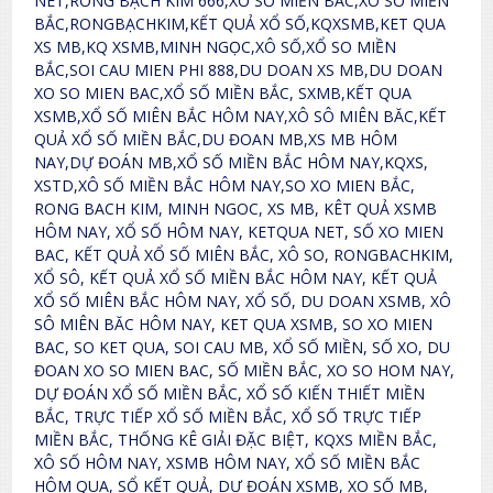
NET,RỒNG BẠCH KIM 666,XỔ SỐ MIỀN BAC,XO SỐ MIỀN
BẮC,RONGBẠCHKIM,KẾT QUẢ XỔ SỐ,KQXSMB,KET QUA
XS MB,KQ XSMB,MINH NGỌC,XÔ SỐ,XỔ SO MIỀN
BẮC,SOI CAU MIEN PHI 888,DU DOAN XS MB,DU DOAN
XO SO MIEN BAC,XỔ SỐ MIỀN BẮC, SXMB,KẾT QUA
XSMB,XỔ SỐ MIÊN BẮC HÔM NAY,XÔ SÔ MIÊN BĂC,KẾT
QUẢ XỔ SỐ MIỀN BẮC,DU ĐOAN MB,XS MB HÔM
NAY,DỰ ĐOÁN MB,XỔ SỐ MIỀN BẮC HÔM NAY,KQXS,
XSTD,XÔ SỐ MIỀN BẮC HÔM NAY,SO XO MIEN BẮC,
RONG BACH KIM, MINH NGOC, XS MB, KÊT QUẢ XSMB
HÔM NAY, XỔ SỐ HÔM NAY, KETQUA NET, SỐ XO MIEN
BAC, KẾT QUẢ XỔ SỐ MIÊN BẮC, XÔ SO, RONGBACHKIM,
XỔ SÔ, KẾT QUẢ XỔ SỐ MIỀN BẮC HÔM NAY, KẾT QUẢ
XỔ SỐ MIÊN BẮC HÔM NAY, XỔ SỐ, DU DOAN XSMB, XÔ
SÔ MIÊN BĂC HÔM NAY, KET QUA XSMB, SO XO MIEN
BAC, SO KET QUA, SOI CAU MB, XỔ SỐ MIỀN, SỐ XO, DU
ĐOAN XO SO MIEN BAC, SỐ MIỀN BẮC, XO SO HOM NAY,
DỰ ĐOÁN XỔ SỐ MIỀN BẮC, XỔ SỐ KIẾN THIẾT MIỀN
BẮC, TRỰC TIẾP XỔ SỐ MIỀN BẮC, XỔ SỐ TRỰC TIẾP
MIỀN BẮC, THỐNG KÊ GIẢI ĐẶC BIỆT, KQXS MIỀN BẮC,
XÔ SỐ HÔM NAY, XSMB HÔM NAY, XỔ SỐ MIỀN BẮC
HÔM QUA, SỔ KẾT QUẢ, DỰ ĐOÁN XSMB, XO SỐ MB,