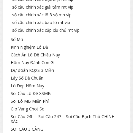
số cầu chính xác giải tám mt víp
số cầu chính xác lô 3 số mn víp
số cầu chính xác bao lô mt víp
số cầu chính xác cặp xíu chủ mt víp
Sổ Mơ
Kinh Nghiệm Lô Đề
Cách Ăn Lô Đề Chiều Nay
Hôm Nay Đánh Con Gì
Dự đoán KQXS 3 Miền
Lấy Số Đề Chuẩn
Lô Đẹp Hôm Nay
Soi Cầu Lô Đề XSMB
Soi Lô MB Miễn Phí
Gio Vang Chot So
Soi Cầu 24h – Soi Cầu 247 – Soi Cầu Bạch Thủ CHÍNH
XÁC
SOI CẦU 3 CÀNG