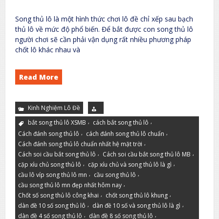
Song thủ lô là một hình thức chơi lô đề chỉ xếp sau bạch
thủ lô về mức độ phổ biến. Để bắt được con song thủ lô
người chơi sẽ cần phải vận dụng rất nhiều phương pháp
chốt lô khác nhau và
Read More
Kinh Nghiệm Lô Đề
,
,
bắt song thủ lô XSMB
cách bắt song thủ lô
,
,
Cách đánh song thủ lô
cách đánh song thủ lô chuẩn
,
Cách đánh song thủ lô chuẩn nhất hệ mặt trời
,
,
Cách soi cầu bắt song thủ lô
Cách soi cầu bắt song thủ lô MB
,
,
cặp xíu chủ song thủ lô
cặp xíu chủ và song thủ lô là gì
,
,
cầu lô víp song thủ lô mn
cầu song thủ lô
,
cầu song thủ lô mn đẹp nhất hôm nay
,
,
Chốt số song thủ lô công khai
chốt song thủ lô khung
,
,
dàn đề 10 số song thủ lô
dàn đề 10 số và song thủ lô là gì
,
,
dàn đề 4 số song thủ lô
dàn đề 8 số song thủ lô