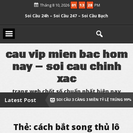
Skip
Tháng 8 10, 2026
01
13
29
PM
Soi Cầu 3 Càng Miền Nam Cực Chuẩn
to
content
Miễn Phí Hôm Nay 100%
Soi Cầu 24h – Soi Cầu 247 – Soi Cầu Bạch
Thủ CHÍNH XÁC
Soi Cau Mb Rong Bach Kim
Giờ Vàng Chốt Số Miền Bắc Hôm Nay –
c
a
u
v
i
p
m
i
e
n
b
a
c
h
o
m
Xổ Số 666
n
a
y
–
s
o
i
c
a
u
c
h
i
n
h
x
a
c
t
r
a
n
g
w
e
b
c
h
ố
t
s
ố
c
h
u
ẩ
n
n
h
ấ
t
h
i
ệ
n
n
a
y
Latest Post
SOI CẦU 3 CÀNG 3 MIỀN TỶ LỆ TRÚNG 99%
SOI CẦU 3 CÀNG V
Thẻ:
cách bắt song thủ lô