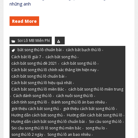
những anh
Read More
Soi Lô MB Miễn Phí
,
,
bắt song thủ lô chuẩn bài
cách bắt bạch thủ lô
,
,
Cách bắt lô giải 7
cách bắt song thủ
,
,
cách bắt song thủ đề 2021
cách bắt song thủ lô
,
Cách bắt song thủ lô chính xác thắng lớn hiện nay
,
cách bắt song thủ lô chuẩn bài
,
Cách bắt song thủ lô hiệu quả nhất
,
Cách bắt song thủ lô miền Bắc
cách bắt song thủ lô miền trung
,
,
,
Cách đánh song thủ lô
cách nuôi song thủ lô
,
,
cách tính song thủ lô
Đánh song thủ lô ăn bao nhiêu
,
,
giới thiệu cách bắt song thủ
giới thiệu cách bắt song thủ lô
,
,
Hướng dẫn cách bắt song thủ
Hướng dẫn cách bắt song thủ lô
,
,
Hướng dẫn cách bắt song thủ lô chuẩn bài
Soi cầu song thủ lô
,
,
Soi cầu song thủ lô lô song thủ miền bắc
song thu lo
,
,
song thủ lô 2 ngày
Song thủ lô an bao nhiêu