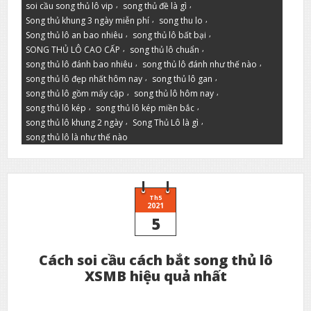
,
,
soi cầu song thủ lô vip
song thủ đề là gì
,
,
Song thủ khung 3 ngày miễn phí
song thu lo
,
,
Song thủ lô an bao nhiêu
song thủ lô bất bại
,
,
SONG THỦ LÔ CAO CẤP
song thủ lô chuẩn
,
,
song thủ lô đánh bao nhiêu
song thủ lô đánh như thế nào
,
,
song thủ lô đẹp nhất hôm nay
song thủ lô gan
,
,
song thủ lô gồm mấy cặp
song thủ lô hôm nay
,
,
song thủ lô kép
song thủ lô kép miền bắc
,
,
song thủ lô khung 2 ngày
Song Thủ Lô là gì
song thủ lô là như thế nào
Th5
2021
5
Cách soi cầu cách bắt song thủ lô
XSMB hiệu quả nhất