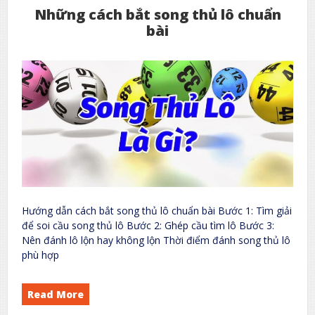
Những cách bắt song thủ lô chuẩn
bài
Hướng dẫn cách bắt song thủ lô chuẩn bài Bước 1: Tìm giải
để soi cầu song thủ lô Bước 2: Ghép cầu tìm lô Bước 3:
Nên đánh lô lộn hay không lộn Thời điểm đánh song thủ lô
phù hợp
Read More