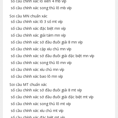
số cầu chính xác lô xiên 4 mb víp
số cầu chính xác song thủ lô mb víp
Soi cầu MN chuẩn xác
số cầu chính xác lô 3 số mt víp
số cầu chính xác đặc biệt mn víp
số cầu chính xác giải tám mn víp
số cầu chính xác sớ đầu đuôi giải 8 mn víp
số cầu chính xác cặp xíu chủ mn víp
số cầu chính xác sớ đầu đuôi giải đặc biệt mn víp
số cầu chính xác song thủ lô mn víp
số cầu chính xác xíu chủ mn víp
số cầu chính xác bao lô mn víp
Soi cầu MT chuẩn xác
số cầu chính xác sớ đầu đuôi giải 8 mt víp
số cầu chính xác sớ đầu đuôi giải đặc biệt mt víp
số cầu chính xác song thủ lô mt víp
số cầu chính xác xíu chủ mt víp
số cầu chính xác đặc biệt mt víp