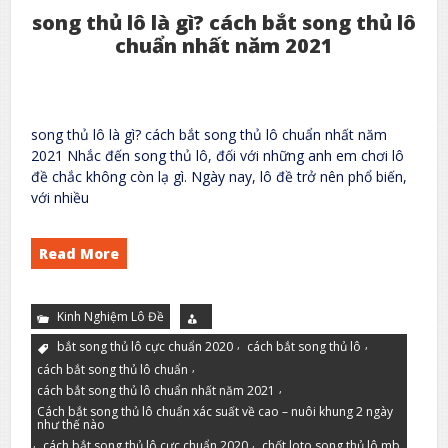
song thủ lô là gì? cách bắt song thủ lô
chuẩn nhất năm 2021
song thủ lô là gì? cách bắt song thủ lô chuẩn nhất năm
2021 Nhắc đến song thủ lô, đối với những anh em chơi lô
đề chắc không còn lạ gì. Ngày nay, lô đề trở nên phổ biến,
với nhiều
Read More
Kinh Nghiệm Lô Đề
,
,
bắt song thủ lô cực chuẩn 2020
cách bắt song thủ lô
,
cách bắt song thủ lô chuẩn
,
cách bắt song thủ lô chuẩn nhất năm 2021
Cách bắt song thủ lô chuẩn xác suất về cao – nuôi khung 2 ngày
như thế nào
,
,
cách bắt song thủ lô cực chuẩn 2020
chốt loto song thủ lô mb