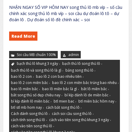
NHẬN NGAY SỐ VIP HÔM NAY song thủ lô mb víp – số cầu
chính xác song thủ lô mb víp – soi cầu dự đoán lô tô – dự
đoán lô . Dự đoán số lô đề chính xác – soi
Read More
Soi cầu MB chuẩn 100%
admin
,
,
bạch thủ lô khung 3 ngày
bạch thủ lô song thủ lô
,
,
bạch thủ lô và song thủ lô là gì
bảng song thủ lô
,
,
bao lô 2 con
bao lô 2 con bao nhiêu tiền
,
,
bao lô 2 con miền bắc
bao lô 2 con miền bắc trúng bao nhiêu
,
,
,
bao lô miền bắc
bao lô miền bắc là gì
bắt lô miền bắc
,
,
bắt song thủ số đẹp chiều nay
bí kíp đánh lô de miền bắc
,
,
,
bí kíp đánh lô miền bắc
btl mien bac
btl miền bắc hôm nay
,
,
btl stl mb hom nay
cách bắt song thủ lô
,
,
Cách đánh song thủ lô
cách soi cầu song thủ lô
,
,
cách tính song thủ lô
cách vào tiền song thủ khung 3 ngày
,
cách vào tiền song thủ lô
,