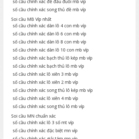
số cầu chính xác đề đầu đuôi mb víp
số cầu chính xác song thủ đề mb víp
Soi cầu MB Víp nhất
số cầu chính xác dàn lô 4 con mb víp
số cầu chính xác dàn lô 6 con mb víp
số cầu chính xác dàn lô 8 con mb víp
số cầu chính xác dàn lô 10 con mb víp
số cầu chính xác bạch thủ lô kép mb víp
số cầu chính xác bạch thủ lô mb víp
số cầu chính xác lô xiên 3 mb víp
số cầu chính xác lô xiên 2 mb víp
số cầu chính xác song thủ lô kép mb víp
số cầu chính xác lô xiên 4 mb víp
số cầu chính xác song thủ lô mb víp
Soi cầu MN chuẩn xác
số cầu chính xác lô 3 số mt víp
số cầu chính xác đặc biệt mn víp
số cầu chính xác giải tám mn víp