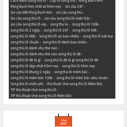
Cách đánh song thủ lô
Cặp lô song thủ
Rồng Bạch Kim
,
,
Rồng Bạch Kim chốt số hôm nay
Soi cầu 247
,
,
Soi cầu MB Rồng Bạch Kim
soi cầu song thủ
,
,
Soi cầu song thủ lô
soi cầu song thủ lô miền bắc
,
,
,
soi cầu song thủ lô vip
song thu lo
song thủ lô 100k
,
,
,
song thủ lô 2 ngày
song thủ lô 247
song thủ lô 50k
,
,
,
song thủ lô 686
Song thủ lô an bao nhiêu
song thủ lô bất bại
,
,
song thủ lô chuẩn
song thủ lô đánh bao nhiêu
,
song thủ lô đánh như thế nào
,
song thủ lô đánh như thế nào song thủ lô đề
,
,
song thủ lô đề là gì
song thủ lô đề là gì song thủ lô đề
,
,
song thủ lô đẹp nhất hôm nay
song thủ lô hôm nay
,
,
song thủ lô khung 2 ngày
song thủ lô miền bắc
,
,
song thủ lô miền bắc 100k
song thủ lô miền bắc siêu chuẩn
,
,
Song thủ lô miễn phí
thủ thuật chơi song thủ lô Miền Bắc
,
TIP thủ thuật chơi song thủ lô
TIP thủ thuật chơi song thủ lô Miền Bắc
Th4
2021