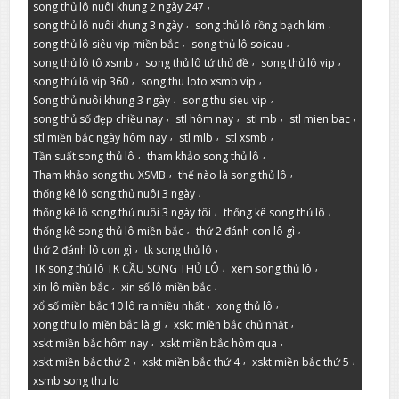
,
song thủ lô nuôi khung 2 ngày 247
,
,
song thủ lô nuôi khung 3 ngày
song thủ lô rồng bạch kim
,
,
song thủ lô siêu vip miền bắc
song thủ lô soicau
,
,
,
song thủ lô tô xsmb
song thủ lô tứ thủ đề
song thủ lô vip
,
,
song thủ lô vip 360
song thu loto xsmb vip
,
,
Song thủ nuôi khung 3 ngày
song thu sieu vip
,
,
,
,
song thủ số đẹp chiều nay
stl hôm nay
stl mb
stl mien bac
,
,
,
stl miền bắc ngày hôm nay
stl mlb
stl xsmb
,
,
Tần suất song thủ lô
tham khảo song thủ lô
,
,
Tham khảo song thu XSMB
thế nào là song thủ lô
,
thống kê lô song thủ nuôi 3 ngày
,
,
thống kê lô song thủ nuôi 3 ngày tôi
thống kê song thủ lô
,
,
thống kê song thủ lô miền bắc
thứ 2 đánh con lô gì
,
,
thứ 2 đánh lô con gì
tk song thủ lô
,
,
TK song thủ lô TK CẦU SONG THỦ LÔ
xem song thủ lô
,
,
xin lô miền bắc
xin số lô miền bắc
,
,
xổ số miền bắc 10 lô ra nhiều nhất
xong thủ lô
,
,
xong thu lo miền bắc là gì
xskt miền bắc chủ nhật
,
,
xskt miền bắc hôm nay
xskt miền bắc hôm qua
,
,
,
xskt miền bắc thứ 2
xskt miền bắc thứ 4
xskt miền bắc thứ 5
xsmb song thu lo