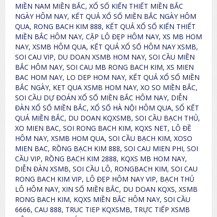
MIỀN NAM MIỀN BẮC, XỔ SỐ KIẾN THIẾT MIỀN BẮC
NGÀY HÔM NAY, KẾT QUẢ XỔ SỐ MIỀN BẮC NGÀY HÔM
QUA, RONG BACH KIM 888, KẾT QUẢ XỔ SỐ KIẾN THIẾT
MIỀN BẮC HÔM NAY, CẶP LÔ ĐẸP HÔM NAY, XS MB HOM
NAY, XSMB HÔM QUA, KẾT QUẢ XỔ SỐ HÔM NAY XSMB,
SOI CAU VIP, DU DOAN XSMB HOM NAY, SOI CẦU MIỀN
BẮC HÔM NAY, SOI CAU MB RONG BACH KIM, XS MIEN
BAC HOM NAY, LO DEP HOM NAY, KẾT QUẢ XỔ SỐ MIỀN
BẮC NGÀY, KET QUA XSMB HOM NAY, XO SO MIỀN BẮC,
SOI CẦU DỰ ĐOÁN XỔ SỐ MIỀN BẮC HÔM NAY, DIỄN
ĐÀN XỔ SỐ MIỀN BẮC, XỔ SỐ HÀ NỘI HÔM QUA, SỔ KẾT
QUẢ MIỀN BẮC, DU DOAN KQXSMB, SOI CẦU BẠCH THỦ,
XO MIEN BAC, SOI RONG BACH KIM, KQXS NET, LÔ ĐỀ
HÔM NAY, XSMB HOM QUA, SOI CẦU BẠCH KIM, XOSO
MIEN BAC, RỒNG BẠCH KIM 888, SOI CAU MIEN PHI, SOI
CẦU VIP, RỒNG BẠCH KIM 2888, KQXS MB HOM NAY,
DIỄN ĐÀN XSMB, SOI CẦU LÔ, RONGBACH KIM, SOI CAU
RONG BACH KIM VIP, LÔ ĐẸP HÔM NAY VIP, BẠCH THỦ
LÔ HÔM NAY, XIN SỐ MIỀN BẮC, DU DOAN KQXS, XSMB
RONG BACH KIM, KQXS MIỀN BẮC HÔM NAY, SOI CẦU
6666, CAU 888, TRUC TIEP KQXSMB, TRỰC TIẾP XSMB