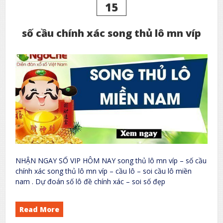
15
số cầu chính xác song thủ lô mn víp
NHẬN NGAY SỐ VIP HÔM NAY song thủ lô mn víp – số cầu
chính xác song thủ lô mn víp – cầu lô – soi cầu lô miền
nam . Dự đoán số lô đề chính xác – soi số đẹp
Read More