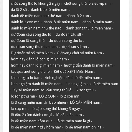
,
,
chốt song thủ lô khung 2 ngày
chốt song thủ lô siêu vip mn
,
,
đá lô 2 số
đánh bao lô miền nam
,
,
đánh đề miền nam như thế nào
đánh lô 2 con
,
,
,
đánh lô 2 con mn
đánh lô đề miền nam
đánh lô miền nam
,
,
đánh lô miền nam như thế nào
danh song thu lo mien nam
,
,
dự đoán cầu song thủ lô
dự đoán cầu stl
,
,
dự đoán lô song thủ
du doan song thu lo
,
,
du doan song thu mien nam
dự đoán stl mn
,
,
Dự đoán xổ số miền Nam
Giờ vàng chốt số miền Nam
,
hôm nay đánh lô con gì miền nam
,
,
hôm nay đánh lô gì miền nam
hướng dẫn đánh lô miền nam
,
,
ket qua .net song thu lo
Kết quả XSKT Miền Nam
,
,
khi song tử lơ bạn
kinh nghiệm đánh lô đề miền nam
,
kinh nghiệm đánh lô miền nam
kinh nghiệm soi lô đề miền nam
,
,
,
lấy số miền nam soi cầu song thủ lô
lk song thu
,
,
,
lk song thu mn
LÔ 2 CON
lô 2 con mn
,
,
lô 3 càng miền nam ăn bao nhiêu
LÔ CẶP MIỀN nam
,
,
lo cap mn
lô cặp song thủ khung 3 ngày
,
,
lô đầu 2 câm đánh con gì
lô đề miền nam
,
,
lô đề miền nam hôm qua
lô đề miền nam là gì
,
,
lô đề miền nam ngày hôm nay
lô đề miền nam online