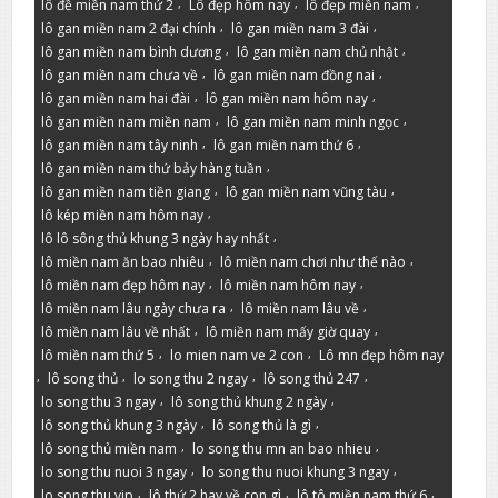
,
,
,
lô đề miền nam thứ 2
Lô đẹp hôm nay
lô đẹp miền nam
,
,
lô gan miền nam 2 đại chính
lô gan miền nam 3 đài
,
,
lô gan miền nam bình dương
lô gan miền nam chủ nhật
,
,
lô gan miền nam chưa về
lô gan miền nam đồng nai
,
,
lô gan miền nam hai đài
lô gan miền nam hôm nay
,
,
lô gan miền nam miền nam
lô gan miền nam minh ngọc
,
,
lô gan miền nam tây ninh
lô gan miền nam thứ 6
,
lô gan miền nam thứ bảy hàng tuần
,
,
lô gan miền nam tiền giang
lô gan miền nam vũng tàu
,
lô kép miền nam hôm nay
,
lô lô sông thủ khung 3 ngày hay nhất
,
,
lô miền nam ăn bao nhiêu
lô miền nam chơi như thế nào
,
,
lô miền nam đẹp hôm nay
lô miền nam hôm nay
,
,
lô miền nam lâu ngày chưa ra
lô miền nam lâu về
,
,
lô miền nam lâu về nhất
lô miền nam mấy giờ quay
,
,
lô miền nam thứ 5
lo mien nam ve 2 con
Lô mn đẹp hôm nay
,
,
,
,
lô song thủ
lo song thu 2 ngay
lô song thủ 247
,
,
lo song thu 3 ngay
lô song thủ khung 2 ngày
,
,
lô song thủ khung 3 ngày
lô song thủ là gì
,
,
lô song thủ miền nam
lo song thu mn an bao nhieu
,
,
lo song thu nuoi 3 ngay
lo song thu nuoi khung 3 ngay
,
,
,
lo song thu vip
lô thứ 2 hay về con gì
lô tô miền nam thứ 6