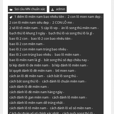
Soi cầu MN chuẩn xác
admin
,
,
1 điểm lô miền nam bao nhiêu tiền
2 con lô mien nam đẹp
,
,
2 con lô miền nam siêu đẹp
2 CON LÔ mn
,
,
,
2 số lô tô miền nam
5 cặp lô vip
ăn lô song thủ miền nam
,
,
bạch thủ lô khung 3 ngày
bạch thủ lô và song thủ lô là gì
,
,
bao lô 2 con
bao lô 2 con bao nhiêu tiền
,
bao lô 2 con miền nam
,
bao lô 2 con miền nam trúng bao nhiêu
,
,
Bao lô 2 con trúng bao nhiêu
bao lô miền nam
,
,
bao lô miền nam là gì
bắt song thủ số đẹp chiều nay
,
,
bí kíp đánh lô de miền nam
bí kíp đánh lô miền nam
,
,
bí quyết đánh lô đề miền nam
btl mien nam
,
,
cách ăn lô đề miền nam
cách bắt lô song thủ
,
,
cách bắt song thủ lô
cách đánh lô chuẩn miền nam
,
cách đánh lô đề miền nam
,
cách đánh lô đề miền nam hàng ngày
,
,
cách đánh lô gan miền nam
cách đánh lô miền nam
,
cách đánh lô miền nam dễ trúng nhất
,
,
cách đánh lô tô miền nam
cách đánh lô xổ số miền nam
,
,
Cách dự đoán xổ số chính xác nhất
cách nuôi song thủ lô