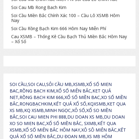
Soi Cau Mb Rong Bach Kim
Soi Cầu Miền Bắc Chính Xác 100 – Cầu Lô XSMB Hôm
Nay
Soi Cầu Rồng Bạch Kim 666 Hôm Nay Miễn Phí
Cau XSMB – Thống Kê Cầu Bạch Thủ Miền Bắc Hôm Nay
– Xổ Số
SOI CẦU,SOI CAU,SÔI CẦU MB,XSMB,XỔ SỐ MIEN
BAC,RỒNG BẠCH KIM,XỔ SỐ MIÊN BẮC,KET QUẢ
NET,RỒNG BẠCH KIM 666,XỔ SỐ MIỀN BAC,XO SỐ MIỀN
BẮC,RONGBẠCHKIM,KẾT QUẢ XỔ SỐ,KQXSMB,KET QUA
XS MB,KQ XSMB,MINH NGỌC,XÔ SỐ,XỔ SO MIỀN
BẮC,SOI CAU MIEN PHI 888,DU DOAN XS MB,DU DOAN
XO SO MIEN BAC,XỔ SỐ MIỀN BẮC, SXMB,KẾT QUA
XSMB,XỔ SỐ MIÊN BẮC HÔM NAY,XÔ SÔ MIÊN BĂC,KẾT
QUẢ XỔ SỐ MIỀN BẮC,DU ĐOAN MB,XS MB HÔM