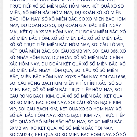
TRỰC TIẾP XỔ SỐ MIỀN BẮC HÔM NAY, KẾT QUẢ XỔ SỐ
MIỀN, SỐ MIỀN BẮC HÔM NAY, DỰ ĐOÁN XỔ SỐ MIỀN
BẮC HÔM NAY, SỔ XÔ MIÊN BẮC, SO XO MIEN BAC HOM
NAY, DU DOAN XO SO, DỰ ĐOÁN GIẢI ĐẶC BIỆT NGÀY
MAI, KẾT QUẢ XSMB HÔM NAY, DỰ ĐOÁN MIỀN BẮC, XỔ
SỐ MIỀN BẮC HÔM, XỔ SỐ MIỀN BẮC XỔ SỐ MIỀN BẮC,
XỔ SỐ TRỰC TIẾP MIỀN BẮC HÔM NAY, SOI CẦU LÔ VIP,
KẾT QUẢ MIỀN BẮC, SOI CẦU XSMB VIP, SOI CAU 366, XỔ
SỐ NGÀY HÔM NAY, DỰ ĐOÁN XỔ SỐ MIỀN BẮC CHÍNH
XÁC HÔM NAY, DỰ ĐOÁN KẾT QUẢ XỔ SỐ MIỀN BẮC, XỔ
SỐ MIỀN BẮC NGÀY HÔM QUA, SOI CẦU XỔ SỐ MIỀN
BẮC, MIỀN BẮC HÔM NAY, KQXS HÔM NAY, SOI CAU 666,
SOI CẦU RỒNG BẠCH KIM MIỄN PHÍ CHÍNH XÁC, SỐ SO
MIEN BAC, XỔ SỐ MIỀN BẮC TRỰC TIẾP HÔM NAY, SOI
CAU RONG BACH KIM, QUẢ XỔ SỐ MIỀN BẮC, KET QUA
XO SO MIEN BAC HOM NAY, SOI CẦU RỒNG BẠCH KIM
VIP, SOI CAU BACH KIM, KET QUA XO SO HOM NAY, XỔ
SỐ ĐÀI BẮC HÔM NAY, RỒNG BẠCH KIM 777, TRỰC TIẾP
KẾT QUẢ XỔ SỐ MIỀN BẮC HÔM NAY, SO XO MIỀN BẮC,
SXMB VN, XO KET QUA, XỔ SỐ MIỀN BẮC TỐI NAY,
SOICAU247, KET QUA SO XO MIEN BAC HOM NAY, XỔ SỐ