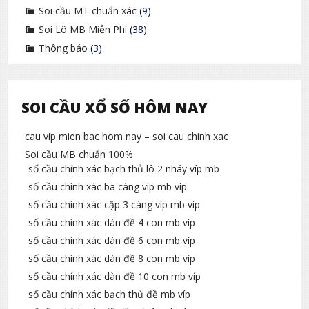
Soi cầu MT chuẩn xác
(9)
Soi Lô MB Miễn Phí
(38)
Thông báo
(3)
SOI CẦU XỔ SỐ HÔM NAY
cau vip mien bac hom nay – soi cau chinh xac
Soi cầu MB chuẩn 100%
số cầu chính xác bạch thủ lô 2 nháy víp mb
số cầu chính xác ba càng víp mb víp
số cầu chính xác cặp 3 càng víp mb víp
số cầu chính xác dàn đề 4 con mb víp
số cầu chính xác dàn đề 6 con mb víp
số cầu chính xác dàn đề 8 con mb víp
số cầu chính xác dàn đề 10 con mb víp
số cầu chính xác bạch thủ đề mb víp