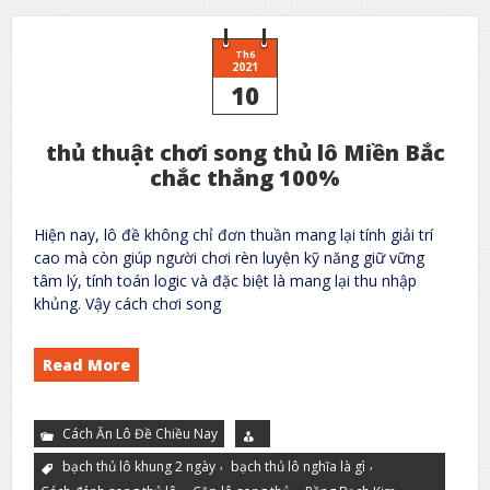
Th6
2021
10
thủ thuật chơi song thủ lô Miền Bắc
chắc thắng 100%
Hiện nay, lô đề không chỉ đơn thuần mang lại tính giải trí
cao mà còn giúp người chơi rèn luyện kỹ năng giữ vững
tâm lý, tính toán logic và đặc biệt là mang lại thu nhập
khủng. Vậy cách chơi song
Read More
Cách Ăn Lô Đề Chiều Nay
,
,
bạch thủ lô khung 2 ngày
bạch thủ lô nghĩa là gì
,
,
,