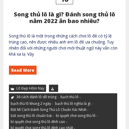
Song thủ lô là gì? Đánh song thủ lô
năm 2022 ăn bao nhiêu?
Song thủ lô là một trong những cách chơi lô đề có tỷ lệ
trúng cao, nên được nhiều anh em lô đề ưa chuộng. Tuy
nhiên đối với những người chơi mới thuật ngữ này vẫn còn
khá xa lạ. Vậy
Read More
Lô Đẹp Hôm Nay
,
,
36 cách đánh lô dễ trúng
bạch thủ lô
,
,
bạch thủ lô khung 2 ngày
bạch thủ lô nghĩa là gì
,
Bật Mí Cách Đánh Song Thủ Lô Chuẩn Xác Nhất
,
,
bắt song thủ lô chuẩn bài
bí quyết chơi song thủ lô
,
bí quyết chơi song thủ lô đỉnh cao
,
bí quyết chơi song thủ lô đỉnh cao nhất