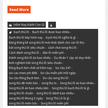
Read More
Hôm Nay Đánh Con Gì
,
,
bạch thủ lô
Bạch thủ lô được bao nhiêu
,
,
Bạch thủ lô kép hôm nay
bạch thủ lô nghĩa là gì
,
Bảng thống kê song thủ lô mới nhất dành cho các lô thủ
,
,
bắt song thủ lô siêu chuẩn
cách chơi song thủ lô
,
,
Cách đánh song thủ lô
dàn lô miễn phí
,
,
Đánh song thủ lô ăn bao nhiêu
Dự đoán 1 cặp số duy nhất
,
kinh nghiệm bắt song thủ lô siêu chuẩn
,
,
Rồng Bạch Kim chốt số hôm nay
Soi cầu 247
,
,
soi cau mien phi 888
Soi cầu miễn phí mỗi ngày
,
,
Soi cầu Rồng Bạch Kim
Soi cầu song thủ lô
,
,
,
song thủ đề miền bắc
song thu lo
Song thủ lô an bao nhiêu
,
,
Song thủ lô ăn bao nhiêu tiền
Song thủ lô bạch thủ lô là gì
,
,
song thủ lô chuẩn
song thủ lô đánh bao nhiêu
,
,
song thủ lô khung 3 ngày
Song Thủ Lô là gì
,
song thủ lô miền bắc
Song thủ lô miễn phí