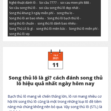
,
,
,
Nghệ thuật đánh lô
Soi cầu 7777
soi cau mien phi 888
,
,
Soi cầu song thủ lô
soi cầu song thủ lô đẹp nhất
,
,
Song thủ khung 3 ngày miễn phí
song thu lo
,
,
Song thủ lô an bao nhiêu
Song thủ lô bạch thủ lô
,
,
song thủ lô chuẩn
song thủ lô đánh bao nhiêu
,
,
,
Song Thủ Lô là gì
song thủ lô miền bắc
Song thủ lô miễn phí
song thủ lô vip
Th7
2021
11
Song thủ lô là gì? cách đánh song thủ
lô hiệu quả nhất ngày hôm nay
Bạch thủ lô mang về chiến thắng lớn, lô rơi mang nhiều cơ
hội thì song thủ lô cũng là một trong những loại lô đề tiềm
năng mà chúng không nên bỏ qua. Vậy song thủ lô (STL) là