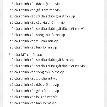
số cầu chính xác đặc biệt mn víp
số cầu chính xác giải tám mn víp
số cầu chính xác sớ đầu đuôi giải 8 mn víp
số cầu chính xác cặp xíu chủ mn víp
số cầu chính xác sớ đầu đuôi giải đặc biệt mn víp
số cầu chính xác song thủ lô mn víp
số cầu chính xác xíu chủ mn víp
số cầu chính xác bao lô mn víp
Soi cầu MT chuẩn xác
số cầu chính xác sớ đầu đuôi giải 8 mt víp
số cầu chính xác sớ đầu đuôi giải đặc biệt mt víp
số cầu chính xác song thủ lô mt víp
số cầu chính xác xíu chủ mt víp
số cầu chính xác đặc biệt mt víp
số cầu chính xác giải tám mt víp
số cầu chính xác lô 3 số mn víp
số cầu chính xác bao lô mt víp