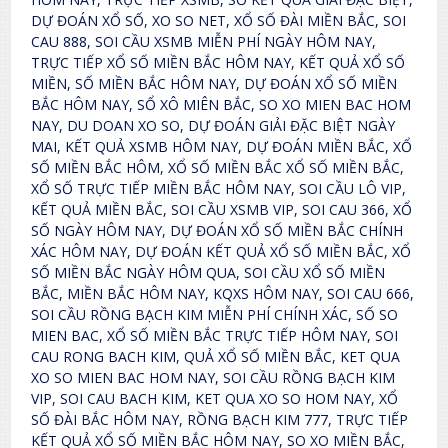
DỰ ĐOÁN XỔ SỐ, XO SO NET, XỔ SỐ ĐÀI MIỀN BẮC, SOI
CAU 888, SOI CẦU XSMB MIỄN PHÍ NGÀY HÔM NAY,
TRỰC TIẾP XỔ SỐ MIỀN BẮC HÔM NAY, KẾT QUẢ XỔ SỐ
MIỀN, SỐ MIỀN BẮC HÔM NAY, DỰ ĐOÁN XỔ SỐ MIỀN
BẮC HÔM NAY, SỔ XÔ MIÊN BẮC, SO XO MIEN BAC HOM
NAY, DU DOAN XO SO, DỰ ĐOÁN GIẢI ĐẶC BIỆT NGÀY
MAI, KẾT QUẢ XSMB HÔM NAY, DỰ ĐOÁN MIỀN BẮC, XỔ
SỐ MIỀN BẮC HÔM, XỔ SỐ MIỀN BẮC XỔ SỐ MIỀN BẮC,
XỔ SỐ TRỰC TIẾP MIỀN BẮC HÔM NAY, SOI CẦU LÔ VIP,
KẾT QUẢ MIỀN BẮC, SOI CẦU XSMB VIP, SOI CAU 366, XỔ
SỐ NGÀY HÔM NAY, DỰ ĐOÁN XỔ SỐ MIỀN BẮC CHÍNH
XÁC HÔM NAY, DỰ ĐOÁN KẾT QUẢ XỔ SỐ MIỀN BẮC, XỔ
SỐ MIỀN BẮC NGÀY HÔM QUA, SOI CẦU XỔ SỐ MIỀN
BẮC, MIỀN BẮC HÔM NAY, KQXS HÔM NAY, SOI CAU 666,
SOI CẦU RỒNG BẠCH KIM MIỄN PHÍ CHÍNH XÁC, SỐ SO
MIEN BAC, XỔ SỐ MIỀN BẮC TRỰC TIẾP HÔM NAY, SOI
CAU RONG BACH KIM, QUẢ XỔ SỐ MIỀN BẮC, KET QUA
XO SO MIEN BAC HOM NAY, SOI CẦU RỒNG BẠCH KIM
VIP, SOI CAU BACH KIM, KET QUA XO SO HOM NAY, XỔ
SỐ ĐÀI BẮC HÔM NAY, RỒNG BẠCH KIM 777, TRỰC TIẾP
KẾT QUẢ XỔ SỐ MIỀN BẮC HÔM NAY, SO XO MIỀN BẮC,