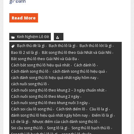
gì? Đánh
Read More
Kinh Nghiệm Lô Đề
,
,
,
Bạch thủ đề là gì
Bạch thủ lô là gì
Bạch thủ lô lót là gì
,
,
Bao lô 2 số là gì
Bắt song thủ lô theo Giải Nhất và Giải Nhì
,
Bắt song thủ lô theo Giải Nhì và Giải Ba
,
,
Cách bắt song thủ lô hiệu quả nhất
Cách đánh lô
,
,
Cách đánh song thủ lô
cách đánh song thủ lô hiệu quả
,
cách đánh song thủ lô hiệu quả nhất ngày hôm nay
,
cách nuôi song thủ lô
,
Cách nuôi song thủ lô theo khung 2 – 3 ngày chuẩn nhất
,
Cách nuôi song thủ lô theo khung 2 ngày
,
Cách nuôi song thủ lô theo khung nuôi 3 ngày
,
,
,
Cách soi cầu lô song thủ
Cách tính điểm lô
Cầu lô la gì
,
,
đánh song thủ lô hiệu quả nhất ngày hôm nay
Điểm lô là gì
,
,
Lô de là gì
Nhược điểm của cách đánh song thủ lô
,
,
,
Soi cầu song thủ lô
Song lô là gì
Song thủ lô bạch thủ lô
,
,