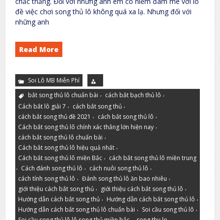
chắc thắng. Đối với những anh em có niềm đam mê với lô
đề việc chơi song thủ lô không quá xa lạ. Nhưng đối với
những anh
Read More
Soi Lô MB Miễn Phí
,
,
bắt song thủ lô chuẩn bài
cách bắt bạch thủ lô
,
,
Cách bắt lô giải 7
cách bắt song thủ
,
,
cách bắt song thủ đề 2021
cách bắt song thủ lô
,
Cách bắt song thủ lô chính xác thắng lớn hiện nay
,
cách bắt song thủ lô chuẩn bài
,
Cách bắt song thủ lô hiệu quả nhất
,
Cách bắt song thủ lô miền Bắc
cách bắt song thủ lô miền trung
,
,
,
Cách đánh song thủ lô
cách nuôi song thủ lô
,
,
cách tính song thủ lô
Đánh song thủ lô ăn bao nhiêu
,
,
giới thiệu cách bắt song thủ
giới thiệu cách bắt song thủ lô
,
,
Hướng dẫn cách bắt song thủ
Hướng dẫn cách bắt song thủ lô
,
,
Hướng dẫn cách bắt song thủ lô chuẩn bài
Soi cầu song thủ lô
,
,
Soi cầu song thủ lô lô song thủ miền bắc
song thu lo