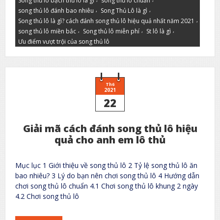
Song thủ lô bạch thủ lô là gì
song thủ lô chuẩn
,
,
song thủ lô đánh bao nhiêu
Song Thủ Lô là gì
,
Song thủ lô là gì? cách đánh song thủ lô hiệu quả nhất năm 2021
,
,
,
song thủ lô miền bắc
Song thủ lô miễn phí
St lô là gì
Ưu điểm vượt trội của song thủ lô
Th6
2021
22
Giải mã cách đánh song thủ lô hiệu
quả cho anh em lô thủ
Mục lục 1 Giới thiệu về song thủ lô 2 Tỷ lệ song thủ lô ăn
bao nhiêu? 3 Lý do bạn nên chơi song thủ lô 4 Hướng dẫn
chơi song thủ lô chuẩn 4.1 Chơi song thủ lô khung 2 ngày
4.2 Chơi song thủ lô