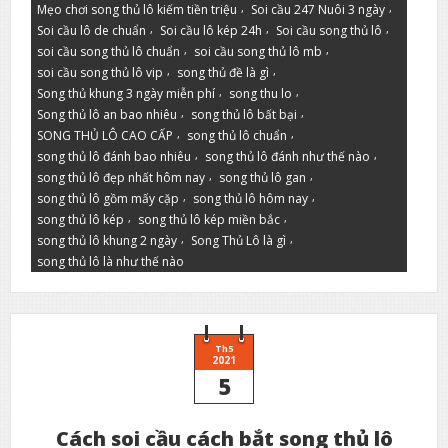
,
,
Mẹo chơi song thủ lô kiếm tiền triệu
Soi cầu 247 Nuôi 3 ngày
,
,
,
Soi cầu lô de chuẩn
Soi cầu lô kép 24h
Soi cầu song thủ lô
,
,
soi cầu song thủ lô chuẩn
soi cầu song thủ lô mb
,
,
soi cầu song thủ lô vip
song thủ đề là gì
,
,
Song thủ khung 3 ngày miễn phí
song thu lo
,
,
Song thủ lô an bao nhiêu
song thủ lô bất bại
,
,
SONG THỦ LÔ CAO CẤP
song thủ lô chuẩn
,
,
song thủ lô đánh bao nhiêu
song thủ lô đánh như thế nào
,
,
song thủ lô đẹp nhất hôm nay
song thủ lô gan
,
,
song thủ lô gồm mấy cặp
song thủ lô hôm nay
,
,
song thủ lô kép
song thủ lô kép miền bắc
,
,
song thủ lô khung 2 ngày
Song Thủ Lô là gì
song thủ lô là như thế nào
Th5
2021
5
Cách soi cầu cách bắt song thủ lô