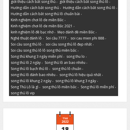
,
,
giới thiệu cách bắt song thủ
giới thiệu cách bắt song thủ lô
,
,
Hướng dẫn cách bắt song thủ
Hướng dẫn cách bắt song thủ lô
,
Hướng dẫn cách bắt song thủ lô chuẩn bài
,
Kinh nghiệm chơi lô de miền Bắc
,
Kinh nghiệm chơi lô de miền Bắc 2021
,
,
kinh nghiệm lô đề bạc nhớ
Mẹo đánh đề miền Bắc
,
,
,
Nghệ thuật đánh lô
Soi cầu 7777
soi cau mien phi 888
,
,
Soi cầu song thủ lô
soi cầu song thủ lô đẹp nhất
,
Soi cầu song thủ lô lô song thủ miền bắc
,
,
Song thủ khung 3 ngày miễn phí
song thu lo
,
,
song thủ lô 2 ngày
Song thủ lô an bao nhiêu
,
,
Song thủ lô bạch thủ lô
song thủ lô chuẩn
,
,
song thủ lô đánh bao nhiêu
song thủ lô hiệu quả nhất
,
,
song thủ lô khung 2 ngày
song thủ lô khung 3 ngày
,
,
,
Song Thủ Lô là gì
song thủ lô miền bắc
Song thủ lô miễn phí
song thủ lô vip
Th8
2022
18