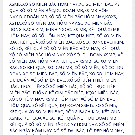
XSMB,XỔ SỐ MIÊN BẮC HÔM NAY,XÔ SÔ MIÊN BĂC,KẾT
QUẢ XỔ SỐ MIỀN BẮC,DU ĐOAN MB,XS MB HÔM
NAY,DỰ ĐOÁN MB,XỔ SỐ MIỀN BẮC HÔM NAY,KQXS,
XSTD,XÔ SỐ MIỀN BẮC HÔM NAY,SO XO MIEN BẮC,
RONG BACH KIM, MINH NGOC, XS MB, KÊT QUẢ XSMB
HÔM NAY, XỔ SỐ HÔM NAY, KETQUA NET, SỐ XO MIEN
BAC, KẾT QUẢ XỔ SỐ MIÊN BẮC, XÔ SO, RONGBACHKIM,
XỔ SÔ, KẾT QUẢ XỔ SỐ MIỀN BẮC HÔM NAY, KẾT QUẢ
XỔ SỐ MIÊN BẮC HÔM NAY, XỔ SỐ, DU DOAN XSMB, XÔ
SÔ MIÊN BĂC HÔM NAY, KET QUA XSMB, SO XO MIEN
BAC, SO KET QUA, SOI CAU MB, XỔ SỐ MIỀN, SỐ XO, DU
ĐOAN XO SO MIEN BAC, SỐ MIỀN BẮC, XO SO HOM NAY,
DỰ ĐOÁN XỔ SỐ MIỀN BẮC, XỔ SỐ KIẾN THIẾT MIỀN
BẮC, TRỰC TIẾP XỔ SỐ MIỀN BẮC, XỔ SỐ TRỰC TIẾP
MIỀN BẮC, THỐNG KÊ GIẢI ĐẶC BIỆT, KQXS MIỀN BẮC,
XÔ SỐ HÔM NAY, XSMB HÔM NAY, XỔ SỐ MIỀN BẮC
HÔM QUA, SỔ KẾT QUẢ, DỰ ĐOÁN XSMB, XO SỐ MB,
KET QUA XO SO MIEN BAC, RÔNG BACH KIM, KẾT QUẢ
XSMB, KET QUA XO SO, KẾT QUẢ NET, DU DOAN MB,
KẾT QUẢ XỔ SỐ MIỀN BẮC NGÀY HÔM NAY, XỔ SỐ MIỀN
BẮC NGÀY HÔM NAY, XỔ SỐ ĐÀI BẮC, LÔ ĐẸP HÔM NAY,