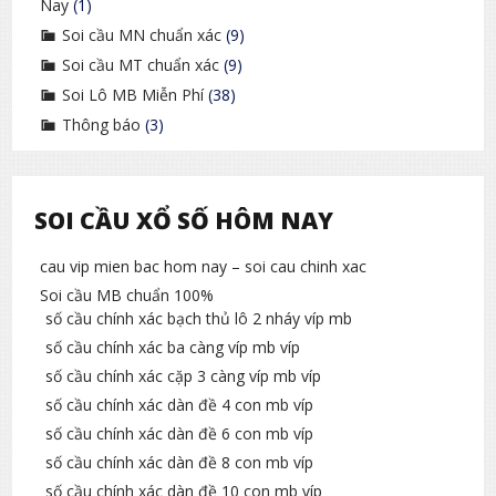
Nay
(1)
Soi cầu MN chuẩn xác
(9)
Soi cầu MT chuẩn xác
(9)
Soi Lô MB Miễn Phí
(38)
Thông báo
(3)
SOI CẦU XỔ SỐ HÔM NAY
cau vip mien bac hom nay – soi cau chinh xac
Soi cầu MB chuẩn 100%
số cầu chính xác bạch thủ lô 2 nháy víp mb
số cầu chính xác ba càng víp mb víp
số cầu chính xác cặp 3 càng víp mb víp
số cầu chính xác dàn đề 4 con mb víp
số cầu chính xác dàn đề 6 con mb víp
số cầu chính xác dàn đề 8 con mb víp
số cầu chính xác dàn đề 10 con mb víp