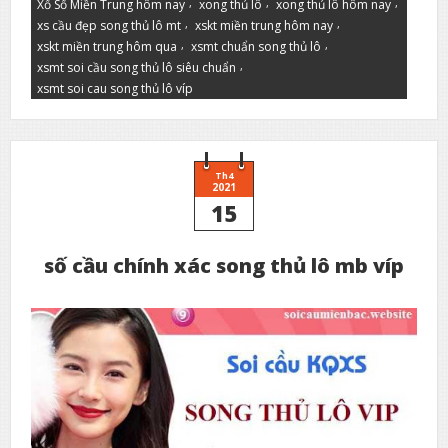
,
,
,
Xổ Số Miền Trung hôm nay
xong thủ lô
xong thủ lô hôm nay
,
,
xs cầu đẹp song thủ lô mt
xskt miền trung hôm nay
,
,
xskt miền trung hôm qua
xsmt chuẩn song thủ lô
,
xsmt soi cầu song thủ lô siêu chuẩn
xsmt soi cau song thủ lô víp
Th4
2021
15
số cầu chính xác song thủ lô mb víp