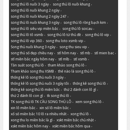
,
,
song thủ lô nuôi 3 ngày
song thủ lô nuôi khung
,
song thủ lô nuôi khung 2 ngày
,
song thủ lô nuôi khung 2 ngày 247
,
,
song thủ lô nuôi khung 3 ngày
song thủ lô rồng bạch kim
,
,
song thủ lô siêu vip miền bắc
song thủ lô soicau
,
,
,
song thủ lô tô xsmb
song thủ lô tứ thủ đề
song thủ lô vip
,
,
song thủ lô vip 360
song thu loto xsmb vip
,
,
Song thủ nuôi khung 3 ngày
song thu sieu vip
,
,
,
,
song thủ số đẹp chiều nay
stl hôm nay
stl mb
stl mien bac
,
,
,
stl miền bắc ngày hôm nay
stl mlb
stl xsmb
,
,
Tần suất song thủ lô
tham khảo song thủ lô
,
,
Tham khảo song thu XSMB
thế nào là song thủ lô
,
thống kê lô song thủ nuôi 3 ngày
,
,
thống kê lô song thủ nuôi 3 ngày tôi
thống kê song thủ lô
,
,
thống kê song thủ lô miền bắc
thứ 2 đánh con lô gì
,
,
thứ 2 đánh lô con gì
tk song thủ lô
,
,
TK song thủ lô TK CẦU SONG THỦ LÔ
xem song thủ lô
,
,
xin lô miền bắc
xin số lô miền bắc
,
,
xổ số miền bắc 10 lô ra nhiều nhất
xong thủ lô
,
,
xong thu lo miền bắc là gì
xskt miền bắc chủ nhật
,
,
xskt miền bắc hôm nay
xskt miền bắc hôm qua