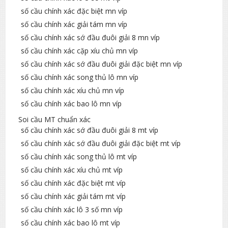
số cầu chính xác đặc biệt mn víp
số cầu chính xác giải tám mn víp
số cầu chính xác sớ đầu đuôi giải 8 mn víp
số cầu chính xác cặp xíu chủ mn víp
số cầu chính xác sớ đầu đuôi giải đặc biệt mn víp
số cầu chính xác song thủ lô mn víp
số cầu chính xác xíu chủ mn víp
số cầu chính xác bao lô mn víp
Soi cầu MT chuẩn xác
số cầu chính xác sớ đầu đuôi giải 8 mt víp
số cầu chính xác sớ đầu đuôi giải đặc biệt mt víp
số cầu chính xác song thủ lô mt víp
số cầu chính xác xíu chủ mt víp
số cầu chính xác đặc biệt mt víp
số cầu chính xác giải tám mt víp
số cầu chính xác lô 3 số mn víp
số cầu chính xác bao lô mt víp