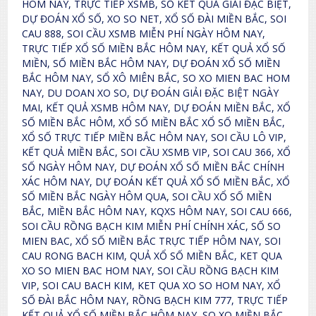
HÔM NAY, TRỰC TIẾP XSMB, SỐ KẾT QUẢ GIẢI ĐẶC BIỆT,
DỰ ĐOÁN XỔ SỐ, XO SO NET, XỔ SỐ ĐÀI MIỀN BẮC, SOI
CAU 888, SOI CẦU XSMB MIỄN PHÍ NGÀY HÔM NAY,
TRỰC TIẾP XỔ SỐ MIỀN BẮC HÔM NAY, KẾT QUẢ XỔ SỐ
MIỀN, SỐ MIỀN BẮC HÔM NAY, DỰ ĐOÁN XỔ SỐ MIỀN
BẮC HÔM NAY, SỔ XÔ MIÊN BẮC, SO XO MIEN BAC HOM
NAY, DU DOAN XO SO, DỰ ĐOÁN GIẢI ĐẶC BIỆT NGÀY
MAI, KẾT QUẢ XSMB HÔM NAY, DỰ ĐOÁN MIỀN BẮC, XỔ
SỐ MIỀN BẮC HÔM, XỔ SỐ MIỀN BẮC XỔ SỐ MIỀN BẮC,
XỔ SỐ TRỰC TIẾP MIỀN BẮC HÔM NAY, SOI CẦU LÔ VIP,
KẾT QUẢ MIỀN BẮC, SOI CẦU XSMB VIP, SOI CAU 366, XỔ
SỐ NGÀY HÔM NAY, DỰ ĐOÁN XỔ SỐ MIỀN BẮC CHÍNH
XÁC HÔM NAY, DỰ ĐOÁN KẾT QUẢ XỔ SỐ MIỀN BẮC, XỔ
SỐ MIỀN BẮC NGÀY HÔM QUA, SOI CẦU XỔ SỐ MIỀN
BẮC, MIỀN BẮC HÔM NAY, KQXS HÔM NAY, SOI CAU 666,
SOI CẦU RỒNG BẠCH KIM MIỄN PHÍ CHÍNH XÁC, SỐ SO
MIEN BAC, XỔ SỐ MIỀN BẮC TRỰC TIẾP HÔM NAY, SOI
CAU RONG BACH KIM, QUẢ XỔ SỐ MIỀN BẮC, KET QUA
XO SO MIEN BAC HOM NAY, SOI CẦU RỒNG BẠCH KIM
VIP, SOI CAU BACH KIM, KET QUA XO SO HOM NAY, XỔ
SỐ ĐÀI BẮC HÔM NAY, RỒNG BẠCH KIM 777, TRỰC TIẾP
KẾT QUẢ XỔ SỐ MIỀN BẮC HÔM NAY, SO XO MIỀN BẮC,