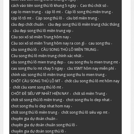
,
,
cách vào tiền song thủ lô khung 5 ngày
Cao thủ chốt số
,
,
,
cap lo mien trung
cặp lô mt
Cặp lô song thủ miền trung
,
,
,
cặp lô tô mt
Cặp song thủ lô
cầu btl miền trung
,
cầu đẹp chốt chuẩn
cầu đẹp song thủ lô miền trung chắc thắng
,
,
cầu đẹp song thủ lô miền trung vip
,
Cầu soi xổ số miền Trung hôm nay
,
,
Cầu soi xổ số miền Trung hôm nay ra con gì
cau song thu
,
,
cầu song thủ lô
CẦU SONG THỦ LÔ MIỀN TRUNG
,
Cầu song thủ lô miền trung chính xác nhất
,
,
cầu song thủ lô mien trung đẹp
cau song thu lo mien trung mt
,
,
cau song thu lo mt chay 5 ngay
cầu XSMT hôm nay miễn phí
,
chính xác song thủ lô miền trung song thu lo mien trung
,
CHỐT CẦU SONG THỦ LÔ MT
chốt cầu song thủ lô mt hôm nay
,
,
chốt cầu xsmt song thủ lô mt
,
,
CHỐT ĐỀ SIÊU VIP NHẤT HIỆN NAY
chốt số miền Trung
,
,
chốt số song thủ lô miền trung
chot song thu lo dep nhat
,
chot song thu lo dep nhat hom nay
,
,
chốt song thủ lô miền trung
chốt song thủ lô siêu vip mt
,
chuyên gia dự đoán chuẩn
,
chuyên gia dự đoán chuẩn song thủ lô
,
chuyên gia dự đoán song thủ lô