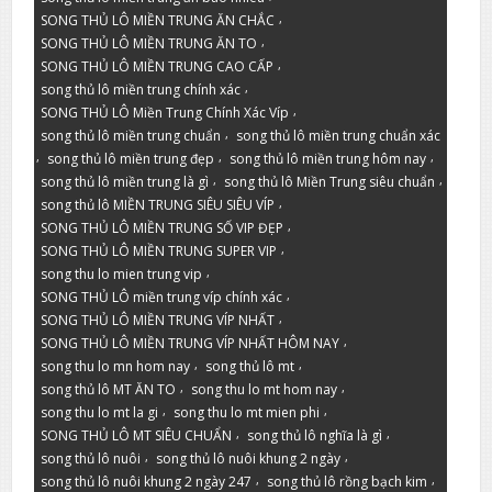
,
SONG THỦ LÔ MIỀN TRUNG ĂN CHẮC
,
SONG THỦ LÔ MIỀN TRUNG ĂN TO
,
SONG THỦ LÔ MIỀN TRUNG CAO CẤP
,
song thủ lô miền trung chính xác
,
SONG THỦ LÔ Miền Trung Chính Xác Víp
,
song thủ lô miền trung chuẩn
song thủ lô miền trung chuẩn xác
,
,
,
song thủ lô miền trung đẹp
song thủ lô miền trung hôm nay
,
,
song thủ lô miền trung là gì
song thủ lô Miền Trung siêu chuẩn
,
song thủ lô MIỀN TRUNG SIÊU SIÊU VÍP
,
SONG THỦ LÔ MIỀN TRUNG SỐ VIP ĐẸP
,
SONG THỦ LÔ MIỀN TRUNG SUPER VIP
,
song thu lo mien trung vip
,
SONG THỦ LÔ miền trung víp chính xác
,
SONG THỦ LÔ MIỀN TRUNG VÍP NHẤT
,
SONG THỦ LÔ MIỀN TRUNG VÍP NHẤT HÔM NAY
,
,
song thu lo mn hom nay
song thủ lô mt
,
,
song thủ lô MT ĂN TO
song thu lo mt hom nay
,
,
song thu lo mt la gi
song thu lo mt mien phi
,
,
SONG THỦ LÔ MT SIÊU CHUẨN
song thủ lô nghĩa là gì
,
,
song thủ lô nuôi
song thủ lô nuôi khung 2 ngày
,
,
song thủ lô nuôi khung 2 ngày 247
song thủ lô rồng bạch kim