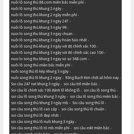
,
nuôi lô song thủ 88.com miền bắc miễn phí
,
nuôi lô song thủ khung 2 ngày
,
nuôi lô song thủ khung 2 ngày miễn phí
,
nuôi lô song thủ khung 3 ngày 247
,
nuôi lô song thủ khung 3 ngày 99
,
nuoi lo song thu khung 3 ngay chuan
,
nuôi lô song thủ khung 3 ngày hoàn hảo nhất
,
nuôi lô song thủ khung 3 ngày với độ chính xác 100
,
nuôi lô song thủ khung 3 ngày với đó chính xác cao 100
,
nuoi lo song thu khung 3 ngay xo so 368 com
,
nuôi lô song thủ miền bắc miễn phí
,
nuôi song thủ lô kép khung 3 ngày
,
,
nuôi song thủ lô khung 2 ngay
Rồng Bạch Kim chốt số hôm nay
,
,
Soi cầu 247 net khung 3 ngày
soi cầu btl miền bắc
,
,
Soi cầu lô chính xác 100 đánh lô không lỗ
soi cầu lô song thủ
,
,
soi cầu lô song thủ khung 3 ngày
soi cầu lô song thủ miền bắc
,
,
soi cầu song thủ khung 3 ngày mb
Soi cầu song thủ lô
,
,
soi cầu song thủ lô cao cấp
soi cầu song thủ lô chuẩn
,
soi cầu song thủ lô đẹp nhất
,
soi cầu song thủ lô nuôi khung 3 ngày
,
,
Soi cầu song thủ lô tô mb miễn phí
soi cầu xskt miền bắc
,
,