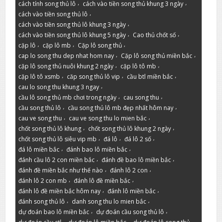
,
,
cách tính song thủ lô
cách vào tiền song thủ khung 3 ngày
,
cách vào tiền song thủ lô
,
cách vào tiền song thủ lô khung 3 ngày
,
,
cách vào tiền song thủ lô khung 5 ngày
Cao thủ chốt số
,
,
,
cặp lô
cặp lô mb
Cặp lô song thủ
,
,
cap lo song thu dep nhat hom nay
Cặp lô song thủ miền bắc
,
,
cặp lô song thủ nuôi khung 2 ngày
cặp lô tô mb
,
,
,
cặp lô tô xsmb
căp song thủ lô vip
cầu btl miền bắc
,
cau lo song thu khung 3 ngay
,
,
cầu lô song thủ mb chơi trong ngày
cau song thu
,
,
cầu song thủ lô
cầu song thủ lô mb đẹp nhất hôm nay
,
,
cau ve song thu
cau ve song thu lo mien bắc
,
,
chốt song thủ lô khung
chốt song thủ lô khung 2 ngày
,
,
,
chốt song thủ lô siêu vip mb
đá lô
đá lô 2 số
,
,
đá lô miền bắc
đánh bao lô miền bắc
,
,
đánh cầu lô 2 con miền bắc
đánh đề bao lô miền bắc
,
,
đánh đề miền bắc như thế nào
đánh lô 2 con
,
,
đánh lô 2 con mb
đánh lô đề miền bắc
,
,
đánh lô đề miền bắc hôm nay
đánh lô miền bắc
,
,
đánh song thủ lô
danh song thu lo mien bắc
,
,
dự đoán bao lô miền bắc
dự đoán cầu song thủ lô
,
,
,