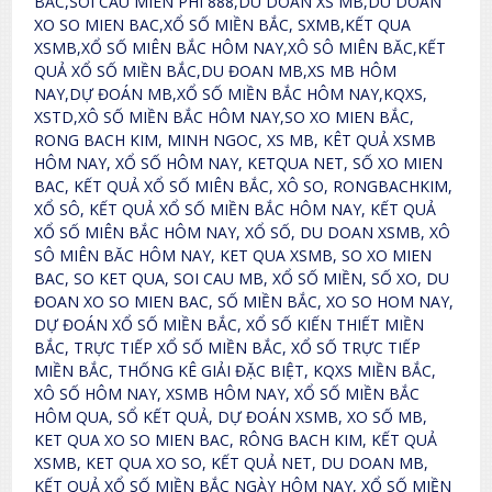
BẮC,SOI CAU MIEN PHI 888,DU DOAN XS MB,DU DOAN
XO SO MIEN BAC,XỔ SỐ MIỀN BẮC, SXMB,KẾT QUA
XSMB,XỔ SỐ MIÊN BẮC HÔM NAY,XÔ SÔ MIÊN BĂC,KẾT
QUẢ XỔ SỐ MIỀN BẮC,DU ĐOAN MB,XS MB HÔM
NAY,DỰ ĐOÁN MB,XỔ SỐ MIỀN BẮC HÔM NAY,KQXS,
XSTD,XÔ SỐ MIỀN BẮC HÔM NAY,SO XO MIEN BẮC,
RONG BACH KIM, MINH NGOC, XS MB, KÊT QUẢ XSMB
HÔM NAY, XỔ SỐ HÔM NAY, KETQUA NET, SỐ XO MIEN
BAC, KẾT QUẢ XỔ SỐ MIÊN BẮC, XÔ SO, RONGBACHKIM,
XỔ SÔ, KẾT QUẢ XỔ SỐ MIỀN BẮC HÔM NAY, KẾT QUẢ
XỔ SỐ MIÊN BẮC HÔM NAY, XỔ SỐ, DU DOAN XSMB, XÔ
SÔ MIÊN BĂC HÔM NAY, KET QUA XSMB, SO XO MIEN
BAC, SO KET QUA, SOI CAU MB, XỔ SỐ MIỀN, SỐ XO, DU
ĐOAN XO SO MIEN BAC, SỐ MIỀN BẮC, XO SO HOM NAY,
DỰ ĐOÁN XỔ SỐ MIỀN BẮC, XỔ SỐ KIẾN THIẾT MIỀN
BẮC, TRỰC TIẾP XỔ SỐ MIỀN BẮC, XỔ SỐ TRỰC TIẾP
MIỀN BẮC, THỐNG KÊ GIẢI ĐẶC BIỆT, KQXS MIỀN BẮC,
XÔ SỐ HÔM NAY, XSMB HÔM NAY, XỔ SỐ MIỀN BẮC
HÔM QUA, SỔ KẾT QUẢ, DỰ ĐOÁN XSMB, XO SỐ MB,
KET QUA XO SO MIEN BAC, RÔNG BACH KIM, KẾT QUẢ
XSMB, KET QUA XO SO, KẾT QUẢ NET, DU DOAN MB,
KẾT QUẢ XỔ SỐ MIỀN BẮC NGÀY HÔM NAY, XỔ SỐ MIỀN