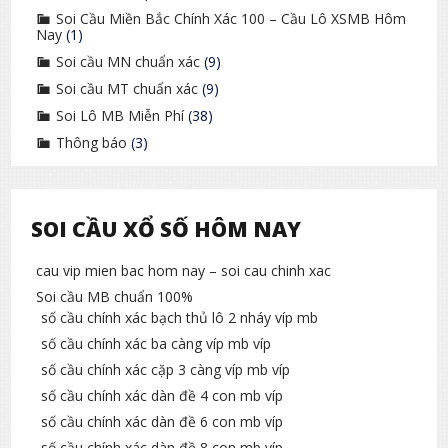
Soi Cầu Miền Bắc Chính Xác 100 – Cầu Lô XSMB Hôm
Nay
(1)
Soi cầu MN chuẩn xác
(9)
Soi cầu MT chuẩn xác
(9)
Soi Lô MB Miễn Phí
(38)
Thông báo
(3)
SOI CẦU XỔ SỐ HÔM NAY
cau vip mien bac hom nay – soi cau chinh xac
Soi cầu MB chuẩn 100%
số cầu chính xác bạch thủ lô 2 nháy víp mb
số cầu chính xác ba càng víp mb víp
số cầu chính xác cặp 3 càng víp mb víp
số cầu chính xác dàn đề 4 con mb víp
số cầu chính xác dàn đề 6 con mb víp
số cầu chính xác dàn đề 8 con mb víp