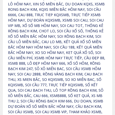
LÔ HÔM NAY, XIN SỐ MIỀN BẮC, DU DOAN KQXS, XSMB
RONG BACH KIM, KQXS MIỀN BẮC HÔM NAY, SOI CẦU
6666, CAU 888, TRUC TIEP KQXSMB, TRỰC TIẾP XSMB
HÔM NAY, DỰ ĐOÁN KQXSMB, XSMB SOI CAU, SOI CAU
VIP MB, XỔ SỐ MB HÔM NAY, SOI CAU TOT, THỐNG KÊ
RỒNG BẠCH KIM, CHOT LO, SOI CẦU XỔ SỐ, THỐNG KÊ
XỔ SỐ MIỀN BẮC HÔM NAY, SOI RỒNG BẠCH KIM, SOI
CẦU LÔ MIỀN BẮC, CAU LO MB, KẾT QUẢ XỔ SỐ MIỀN
BẮC HÔM NAY HÔM NAY, SOI CẦU 188, KẾT QUẢ MIỀN
BẮC HÔM NAY, XO SO HÔM NAY, KET QUẢ XỔ SỐ, SOI
CẦU MIỄN PHÍ, XSMB HÔM NAY TRỰC TIẾP, CẦU ĐẸP 88,
XSMB 888, LÔ ĐẸP HÔM NAY 666, XỔ SỐ HÔM, RỒNG
BẠCH KIM 247, SÔ XÔ MIÊN BAC, SOI CẦU XSMB HÔM
NAY, SOI CAU 2888, RỒNG VÀNG BẠCH KIM, CAU BACH
THU, XS MIEN BẮC, SO KQXSMB, SO XO MIÊN BAC, SỐ
KQXSMB, SOI CẦU 777, TRỰC TIẾP KQXSMB, SỔ KẾT
QUA, SOI CAU BACH THU, LÔ TOP RỒNG BẠCH KIM, SÔ
XÔ MIÊN BẮC, CAU 666, XSMB888, SỔ KET QUẢ, XS MB
THU 2, SOI CẦU RỒNG BẠCH KIM 666, DU DOAN, XSMB
DỰ ĐOÁN XỔ SỐ MIỀN BẮC HÔM NAY, CẦU BẠCH KIM,
SOI CÂU XSMB, SOI CAU XSMB VIP, THAM KHẢO XSMB,