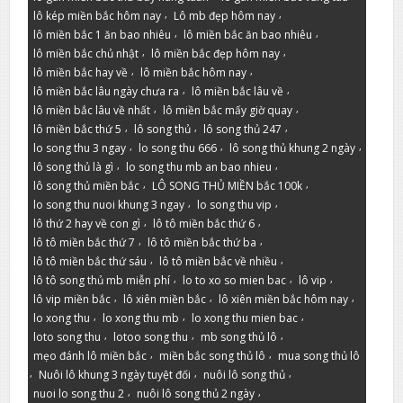
,
,
lô kép miền bắc hôm nay
Lô mb đẹp hôm nay
,
,
lô miền bắc 1 ăn bao nhiêu
lô miền bắc ăn bao nhiêu
,
,
lô miền bắc chủ nhật
lô miền bắc đẹp hôm nay
,
,
lô miền bắc hay về
lô miền bắc hôm nay
,
,
lô miền bắc lâu ngày chưa ra
lô miền bắc lâu về
,
,
lô miền bắc lâu về nhất
lô miền bắc mấy giờ quay
,
,
,
lô miền bắc thứ 5
lô song thủ
lô song thủ 247
,
,
,
lo song thu 3 ngay
lo song thu 666
lô song thủ khung 2 ngày
,
,
lô song thủ là gì
lo song thu mb an bao nhieu
,
,
lô song thủ miền bắc
LÔ SONG THỦ MIỀN bắc 100k
,
,
lo song thu nuoi khung 3 ngay
lo song thu vip
,
,
lô thứ 2 hay về con gì
lô tô miền bắc thứ 6
,
,
lô tô miền bắc thứ 7
lô tô miền bắc thứ ba
,
,
lô tô miền bắc thứ sáu
lô tô miền bắc về nhiều
,
,
,
lô tô song thủ mb miễn phí
lo to xo so mien bac
lô vip
,
,
,
lô vip miền bắc
lô xiên miền bắc
lô xiên miền bắc hôm nay
,
,
,
lo xong thu
lo xong thu mb
lo xong thu mien bac
,
,
,
loto song thu
lotoo song thu
mb song thủ lô
,
,
mẹo đánh lô miền bắc
miền bắc song thủ lô
mua song thủ lô
,
,
,
Nuôi lô khung 3 ngày tuyệt đối
nuôi lô song thủ
,
,
nuoi lo song thu 2
nuôi lô song thủ 2 ngày