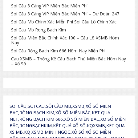
Soi Cầu 3 Càng VIP Miền Bắc Miễn Phí
Soi Cầu 3 Càng VIP Miền Bắc Miễn Phí – Dự Đoán 247
Soi Cầu Mb Chính Xác Miễn Phí Soi Cầu Lô Chính Xác
Soi Cau Mb Rong Bach Kim
Soi Cầu Miền Bắc Chính Xác 100 – Cầu Lô XSMB Hôm
Nay
Soi Cầu Rồng Bạch Kim 666 Hôm Nay Miễn Phí
Cau XSMB – Thống Kê Cầu Bạch Thủ Miền Bắc Hôm Nay
– Xổ Số
SOI CẦU,SOI CAU,SÔI CẦU MB,XSMB,XỔ SỐ MIEN
BAC,RỒNG BẠCH KIM,XỔ SỐ MIÊN BẮC,KET QUẢ
NET,RỒNG BẠCH KIM 666,XỔ SỐ MIỀN BAC,XO SỐ MIỀN
BẮC,RONGBẠCHKIM,KẾT QUẢ XỔ SỐ,KQXSMB,KET QUA
XS MB,KQ XSMB,MINH NGỌC,XÔ SỐ,XỔ SO MIỀN