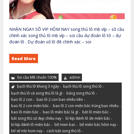
NHẬN NGAY SỐ VIP HÔM NAY song thủ lô mb víp – số cầu
chính xác song thủ lô mb víp – soi cầu dự đoán lô tô – dự
đoán lô . Dự đoán số lô đề chính xác – soi
Read More
Soi cầu MB chuẩn 100%
admin
,
,
bạch thủ lô khung 3 ngày
bạch thủ lô song thủ lô
,
,
bạch thủ lô và song thủ lô là gì
bảng song thủ lô
,
,
bao lô 2 con
bao lô 2 con bao nhiêu tiền
,
,
bao lô 2 con miền bắc
bao lô 2 con miền bắc trúng bao nhiêu
,
,
,
bao lô miền bắc
bao lô miền bắc là gì
bắt lô miền bắc
,
,
bắt song thủ số đẹp chiều nay
bí kíp đánh lô de miền bắc
,
,
,
bí kíp đánh lô miền bắc
btl mien bac
btl miền bắc hôm nay
,
,
btl stl mb hom nay
cách bắt song thủ lô