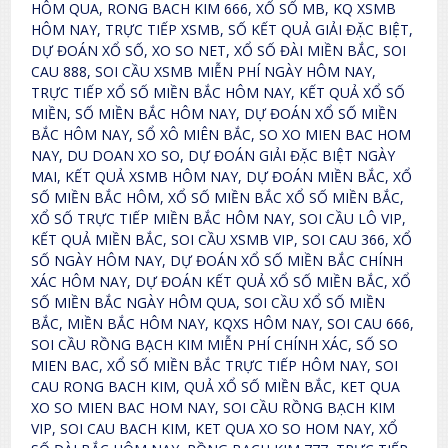
HÔM QUA, RONG BACH KIM 666, XỔ SỐ MB, KQ XSMB
HÔM NAY, TRỰC TIẾP XSMB, SỐ KẾT QUẢ GIẢI ĐẶC BIỆT,
DỰ ĐOÁN XỔ SỐ, XO SO NET, XỔ SỐ ĐÀI MIỀN BẮC, SOI
CAU 888, SOI CẦU XSMB MIỄN PHÍ NGÀY HÔM NAY,
TRỰC TIẾP XỔ SỐ MIỀN BẮC HÔM NAY, KẾT QUẢ XỔ SỐ
MIỀN, SỐ MIỀN BẮC HÔM NAY, DỰ ĐOÁN XỔ SỐ MIỀN
BẮC HÔM NAY, SỔ XÔ MIÊN BẮC, SO XO MIEN BAC HOM
NAY, DU DOAN XO SO, DỰ ĐOÁN GIẢI ĐẶC BIỆT NGÀY
MAI, KẾT QUẢ XSMB HÔM NAY, DỰ ĐOÁN MIỀN BẮC, XỔ
SỐ MIỀN BẮC HÔM, XỔ SỐ MIỀN BẮC XỔ SỐ MIỀN BẮC,
XỔ SỐ TRỰC TIẾP MIỀN BẮC HÔM NAY, SOI CẦU LÔ VIP,
KẾT QUẢ MIỀN BẮC, SOI CẦU XSMB VIP, SOI CAU 366, XỔ
SỐ NGÀY HÔM NAY, DỰ ĐOÁN XỔ SỐ MIỀN BẮC CHÍNH
XÁC HÔM NAY, DỰ ĐOÁN KẾT QUẢ XỔ SỐ MIỀN BẮC, XỔ
SỐ MIỀN BẮC NGÀY HÔM QUA, SOI CẦU XỔ SỐ MIỀN
BẮC, MIỀN BẮC HÔM NAY, KQXS HÔM NAY, SOI CAU 666,
SOI CẦU RỒNG BẠCH KIM MIỄN PHÍ CHÍNH XÁC, SỐ SO
MIEN BAC, XỔ SỐ MIỀN BẮC TRỰC TIẾP HÔM NAY, SOI
CAU RONG BACH KIM, QUẢ XỔ SỐ MIỀN BẮC, KET QUA
XO SO MIEN BAC HOM NAY, SOI CẦU RỒNG BẠCH KIM
VIP, SOI CAU BACH KIM, KET QUA XO SO HOM NAY, XỔ