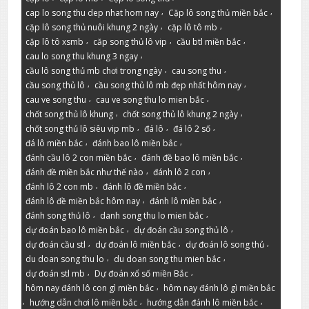
,
,
cap lo song thu dep nhat hom nay
Cặp lô song thủ miền bắc
,
,
cặp lô song thủ nuôi khung 2 ngày
cặp lô tô mb
,
,
,
cặp lô tô xsmb
căp song thủ lô vip
cầu btl miền bắc
,
cau lo song thu khung 3 ngay
,
,
cầu lô song thủ mb chơi trong ngày
cau song thu
,
,
cầu song thủ lô
cầu song thủ lô mb đẹp nhất hôm nay
,
,
cau ve song thu
cau ve song thu lo mien bắc
,
,
chốt song thủ lô khung
chốt song thủ lô khung 2 ngày
,
,
,
chốt song thủ lô siêu vip mb
đá lô
đá lô 2 số
,
,
đá lô miền bắc
đánh bao lô miền bắc
,
,
đánh cầu lô 2 con miền bắc
đánh đề bao lô miền bắc
,
,
đánh đề miền bắc như thế nào
đánh lô 2 con
,
,
đánh lô 2 con mb
đánh lô đề miền bắc
,
,
đánh lô đề miền bắc hôm nay
đánh lô miền bắc
,
,
đánh song thủ lô
danh song thu lo mien bắc
,
,
dự đoán bao lô miền bắc
dự đoán cầu song thủ lô
,
,
,
dự đoán cầu stl
dự đoán lô miền bắc
dự đoán lô song thủ
,
,
du doan song thu lo
du doan song thu mien bắc
,
,
dự đoán stl mb
Dự đoán xổ số miền Bắc
,
hôm nay đánh lô con gì miền bắc
hôm nay đánh lô gì miền bắc
,
,
,
hướng dẫn chơi lô miền bắc
hướng dẫn đánh lô miền bắc