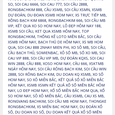
SO, SOI CAU 6666, SOI CAU 777, SOI CẦU 2888,
RONGBACHKIM 888, CẦU XSMB, SOI CẦU XSMN, XSMB
DỰ ĐOÁN, DU ĐOAN XSMB HOM NAY, XS TRỰC TIẾP MB,
RỒNG BẠCH KIM 6868, RONGBACHKIM 666, SOI CẦU MB
VIP, KẾT QUA XO SO HOM NAY, LÔ ĐẸP HÔM NAY 188,
XSMB SOI CẦU, KET QUA XSMB HÔM NAY, TOP
RONGBACHKIM, THỐNG KÊ LOTO MIỀN BẮC, SOI CÂU
XSMB HÔM NAY, BẠCH THỦ DE HÔM NAY, XS MB HOM
QUA, SOI CAU 888 2NHAY MIEN PHI, XO SÔ MB, SOI CÂU,
CẦU BẠCH THỦ, SOMIENBAC, XÔ SỐ MB, SỐ XO MB, SOI
CAU VIP 888, SOI CẦU VIP MB, DỰ ĐOÁN KQXS, SOI CAU
WIN 2888, CẦU 888, XOSO HOM NAY, CẦU 666, XSKTMB
NGÀY HÔM NAY, SOI CÂU RÔNG BACH KIM, SOI CẦU WIN
2888, SOI RÔNG BACH KIM, DU DOAN KQ XSMB, XO SỐ
HOM NAY, SO XÔ MIÊN BẮC, KẾT QUẢ SỔ XÔ MIÊN BẮC
HÔM NAY, XSMB XSMN KẾT QUẢ XỐ SỐ MIỀN BẮC HÔM
NAY, LO ĐEP HOM NAY, XỔ SỐ MIỀN BẮC HOM QUA, XỔ
SO HOM NAY, SÔ XÔ MIÊN BÂC, CÂU XSMB, CAU XS MB,
RONGVANG BACHKIM, SOI CẦU MB HOM NAY, THONGKE
RONGBACHKIM, XS MIÊN BAC HOM NAY, DU ĐOÁN XỔ
SỐ, DU DOAN XO SỐ, DU DOAN KẾT QUẢ XỔ SỐ MIỀN