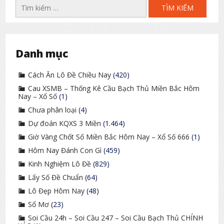
Tìm
kiếm
cho:
Danh mục
Cách Ăn Lô Đề Chiều Nay
(420)
Cau XSMB – Thống Kê Cầu Bạch Thủ Miền Bắc Hôm
Nay – Xổ Số
(1)
Chưa phân loại
(4)
Dự đoán KQXS 3 Miền
(1.464)
Giờ Vàng Chốt Số Miền Bắc Hôm Nay – Xổ Số 666
(1)
Hôm Nay Đánh Con Gì
(459)
Kinh Nghiệm Lô Đề
(829)
Lấy Số Đề Chuẩn
(64)
Lô Đẹp Hôm Nay
(48)
Sổ Mơ
(23)
Soi Cầu 24h – Soi Cầu 247 – Soi Cầu Bạch Thủ CHÍNH