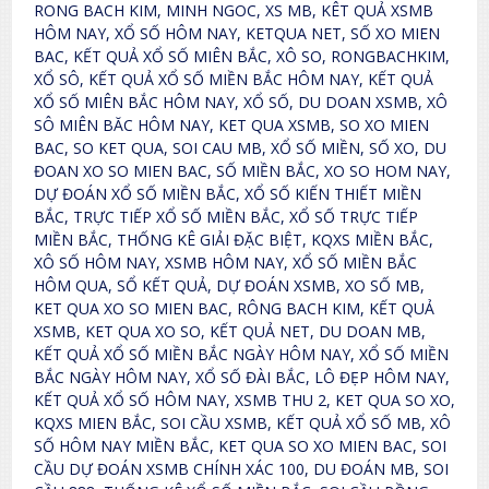
RONG BACH KIM, MINH NGOC, XS MB, KÊT QUẢ XSMB
HÔM NAY, XỔ SỐ HÔM NAY, KETQUA NET, SỐ XO MIEN
BAC, KẾT QUẢ XỔ SỐ MIÊN BẮC, XÔ SO, RONGBACHKIM,
XỔ SÔ, KẾT QUẢ XỔ SỐ MIỀN BẮC HÔM NAY, KẾT QUẢ
XỔ SỐ MIÊN BẮC HÔM NAY, XỔ SỐ, DU DOAN XSMB, XÔ
SÔ MIÊN BĂC HÔM NAY, KET QUA XSMB, SO XO MIEN
BAC, SO KET QUA, SOI CAU MB, XỔ SỐ MIỀN, SỐ XO, DU
ĐOAN XO SO MIEN BAC, SỐ MIỀN BẮC, XO SO HOM NAY,
DỰ ĐOÁN XỔ SỐ MIỀN BẮC, XỔ SỐ KIẾN THIẾT MIỀN
BẮC, TRỰC TIẾP XỔ SỐ MIỀN BẮC, XỔ SỐ TRỰC TIẾP
MIỀN BẮC, THỐNG KÊ GIẢI ĐẶC BIỆT, KQXS MIỀN BẮC,
XÔ SỐ HÔM NAY, XSMB HÔM NAY, XỔ SỐ MIỀN BẮC
HÔM QUA, SỔ KẾT QUẢ, DỰ ĐOÁN XSMB, XO SỐ MB,
KET QUA XO SO MIEN BAC, RÔNG BACH KIM, KẾT QUẢ
XSMB, KET QUA XO SO, KẾT QUẢ NET, DU DOAN MB,
KẾT QUẢ XỔ SỐ MIỀN BẮC NGÀY HÔM NAY, XỔ SỐ MIỀN
BẮC NGÀY HÔM NAY, XỔ SỐ ĐÀI BẮC, LÔ ĐẸP HÔM NAY,
KẾT QUẢ XỔ SỐ HÔM NAY, XSMB THU 2, KET QUA SO XO,
KQXS MIEN BẮC, SOI CẦU XSMB, KẾT QUẢ XỔ SỐ MB, XÔ
SỐ HÔM NAY MIỀN BẮC, KET QUA SO XO MIEN BAC, SOI
CẦU DỰ ĐOÁN XSMB CHÍNH XÁC 100, DU ĐOÁN MB, SOI