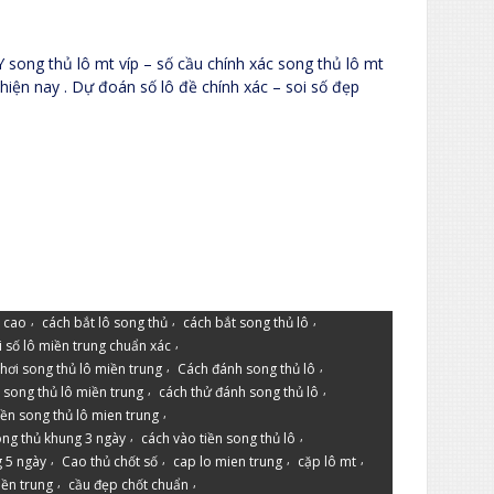
ng thủ lô mt víp – số cầu chính xác song thủ lô mt
 hiện nay . Dự đoán số lô đề chính xác – soi số đẹp
,
,
,
h cao
cách bắt lô song thủ
cách bắt song thủ lô
,
 số lô miền trung chuẩn xác
,
,
hơi song thủ lô miền trung
Cách đánh song thủ lô
,
,
 song thủ lô miền trung
cách thử đánh song thủ lô
,
iền song thủ lô mien trung
,
,
ong thủ khung 3 ngày
cách vào tiền song thủ lô
,
,
,
,
g 5 ngày
Cao thủ chốt số
cap lo mien trung
cặp lô mt
,
,
iền trung
cầu đẹp chốt chuẩn