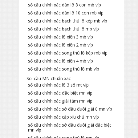
số cầu chính xác dàn lô 8 con mb víp
số cầu chính xác dàn lô 10 con mb víp
số cầu chính xác bạch thủ lô kép mb víp
số cầu chính xác bạch thủ lô mb víp
số cầu chính xác lô xiên 3 mb víp
số cầu chính xác lô xiên 2 mb víp
số cầu chính xác song thủ lô kép mb víp
số cầu chính xác lô xiên 4 mb víp
số cầu chính xác song thủ lô mb víp
Soi cầu MN chuẩn xác
số cầu chính xác lô 3 số mt víp
số cầu chính xác đặc biệt mn víp
số cầu chính xác giải tám mn víp
số cầu chính xác sớ đầu đuôi giải 8 mn víp
số cầu chính xác cặp xíu chủ mn víp
số cầu chính xác sớ đầu đuôi giải đặc biệt
mn víp
số cầu chính xác song thủ lô mn víp