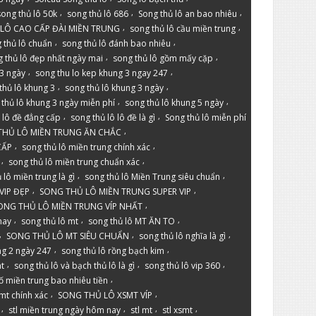
,
,
,
song thủ lô 50k
song thủ lô 686
Song thủ lô an bao nhiêu
,
,
LÔ CAO CẤP ĐÀI MIỀN TRUNG
song thủ lô cầu miền trung
,
,
 thủ lô chuẩn
song thủ lô đánh bao nhiêu
,
,
 thủ lô đẹp nhất ngày mai
song thủ lô gồm mấy cặp
,
,
 3 ngày
song thu lo kep khung 3 ngay 247
,
,
thủ lô khung 3
song thủ lô khung 3 ngày
,
,
 thủ lô khung 3 ngày miễn phí
song thủ lô khung 5 ngày
,
,
ô lô đề đẳng cấp
song thủ lô lô đề là gì
Song thủ lô miễn phí
,
THỦ LÔ MIỀN TRUNG ĂN CHẮC
,
,
CẤP
song thủ lô miền trung chính xác
,
,
song thủ lô miền trung chuẩn xác
,
,
 lô miền trung là gì
song thủ lô Miền Trung siêu chuẩn
,
,
VIP ĐẸP
SONG THỦ LÔ MIỀN TRUNG SUPER VIP
,
ONG THỦ LÔ MIỀN TRUNG VÍP NHẤT
,
,
,
nay
song thủ lô mt
song thủ lô MT ĂN TO
,
,
,
SONG THỦ LÔ MT SIÊU CHUẨN
song thủ lô nghĩa là gì
,
,
ng 2 ngày 247
song thủ lô rồng bạch kim
,
,
,
mt
song thủ lô và bạch thủ lô là gì
song thủ lô vip 360
,
số miền trung bao nhiêu tiền
,
,
mt chính xác
SONG THỦ LÔ XSMT VÍP
,
,
,
,
stl miền trung ngày hôm nay
stl mt
stl xsmt