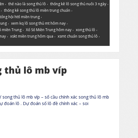
,
,
,
iền
thế nào là song thủ lô
thống kê lô song thủ nuôi 3 ngày
,
,
thống kê song thủ lô miền trung chuẩn
,
tổng hội httl miền trung
,
,
rung
xem kq lô song thủ mt hôm nay
,
,
,
ố miền Trung
Xổ Số Miền Trung hôm nay
xong thủ lô
,
,
,
 nay
xskt miền trung hôm qua
xsmt chuẩn song thủ lô
 thủ lô mb víp
ng thủ lô mb víp – số cầu chính xác song thủ lô mb
dự đoán lô . Dự đoán số lô đề chính xác – soi