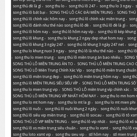
,
,
,
,
song thủ đề là gì
song thu lo
song thủ lô 247
song thu lo 3 ngay
,
,
song thủ lô bất bại
SONG THỦ LÔ CÁC ĐÀI MIỀN TRUNG
SONG THỦ 
,
,
song thủ lô chính xác hôm nay
song thủ lô chính xác miền trung
song
,
,
song thủ lô đánh như thế nào song thủ lô đề
song thủ lô đề là gì
song
,
,
song thủ lô hôm nay
song thủ lô hôm nay víp
song thủ lô kép khung
,
,
song thủ lô khung
song thu lo khung 2 ngay dep nhat hom nay
song 
,
,
song thủ lô khung 3 ngày 247
song thủ lô khung 3 ngày 247 net
song
,
,
song thu lo khung nuoi 3 ngay
song thủ lô là như thế nào
song thủ l
,
,
,
song thu lo mien trung
song thủ lô miền trung ăn bao nhiêu
SONG 
,
SONG THỦ LÔ MIỀN TRUNG ĂN TO
SONG THỦ LÔ MIỀN TRUNG CAO 
,
SONG THỦ LÔ Miền Trung Chính Xác Víp
song thủ lô miền trung chuẩn
,
,
song thủ lô miền trung đẹp
song thủ lô miền trung hôm nay
song thủ
,
song thủ lô MIỀN TRUNG SIÊU SIÊU VÍP
SONG THỦ LÔ MIỀN TRUNG SỐ 
,
,
song thu lo mien trung vip
SONG THỦ LÔ miền trung víp chính xác
S
,
SONG THỦ LÔ MIỀN TRUNG VÍP NHẤT HÔM NAY
song thu lo mn hom 
,
,
song thu lo mt hom nay
song thu lo mt la gi
song thu lo mt mien phi
,
,
song thủ lô nuôi
song thủ lô nuôi khung 2 ngày
song thủ lô nuôi khu
,
,
song thủ lô siêu vip miền trung
song thủ lô soicau
song thủ lô tô xs
,
,
SONG THỦ LÔ VIP MIỀN TRUNG
song thủ lô vip nhất
song thủ lô xổ 
,
,
song thủ lô xs miền trung siêu chuẩn
song thu lo xsmt
song thủ lô xs
,
,
,
song thu loto xsmt vip
song thu sieu vip
stl hôm nay
stl mien trung