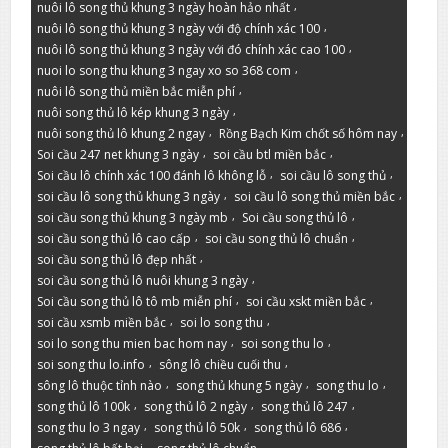
,
nuôi lô song thủ khung 3 ngày hoàn hảo nhất
,
nuôi lô song thủ khung 3 ngày với độ chính xác 100
,
nuôi lô song thủ khung 3 ngày với đó chính xác cao 100
,
nuoi lo song thu khung 3 ngay xo so 368 com
,
nuôi lô song thủ miền bắc miễn phí
,
nuôi song thủ lô kép khung 3 ngày
,
,
nuôi song thủ lô khung 2 ngay
Rồng Bạch Kim chốt số hôm nay
,
,
Soi cầu 247 net khung 3 ngày
soi cầu btl miền bắc
,
,
Soi cầu lô chính xác 100 đánh lô không lỗ
soi cầu lô song thủ
,
,
soi cầu lô song thủ khung 3 ngày
soi cầu lô song thủ miền bắc
,
,
soi cầu song thủ khung 3 ngày mb
Soi cầu song thủ lô
,
,
soi cầu song thủ lô cao cấp
soi cầu song thủ lô chuẩn
,
soi cầu song thủ lô đẹp nhất
,
soi cầu song thủ lô nuôi khung 3 ngày
,
,
Soi cầu song thủ lô tô mb miễn phí
soi cầu xskt miền bắc
,
,
soi cầu xsmb miền bắc
soi lo song thu
,
,
soi lo song thu mien bac hom nay
soi song thu lo
,
,
soi song thu lo.info
sông lô chiều cuối thu
,
,
,
sông lô thuộc tỉnh nào
song thủ khung 5 ngày
song thu lo
,
,
,
song thủ lô 100k
song thủ lô 2 ngày
song thủ lô 247
,
,
,
song thu lo 3 ngay
song thủ lô 50k
song thủ lô 686
,
,