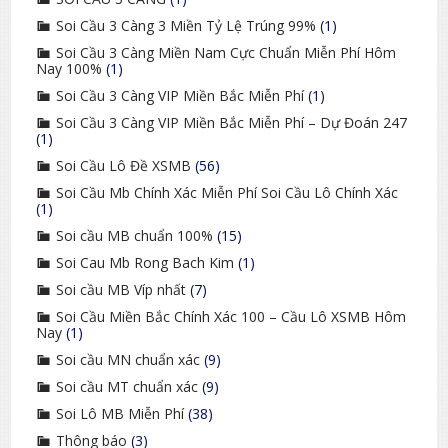
Soi Cầu 3 Càng 3 Miền Tỷ Lệ Trúng 99%
(1)
Soi Cầu 3 Càng Miền Nam Cực Chuẩn Miễn Phí Hôm
Nay 100%
(1)
Soi Cầu 3 Càng VIP Miền Bắc Miễn Phí
(1)
Soi Cầu 3 Càng VIP Miền Bắc Miễn Phí – Dự Đoán 247
(1)
Soi Cầu Lô Đề XSMB
(56)
Soi Cầu Mb Chính Xác Miễn Phí Soi Cầu Lô Chính Xác
(1)
Soi cầu MB chuẩn 100%
(15)
Soi Cau Mb Rong Bach Kim
(1)
Soi cầu MB Víp nhất
(7)
Soi Cầu Miền Bắc Chính Xác 100 – Cầu Lô XSMB Hôm
Nay
(1)
Soi cầu MN chuẩn xác
(9)
Soi cầu MT chuẩn xác
(9)
Soi Lô MB Miễn Phí
(38)
Thông báo
(3)