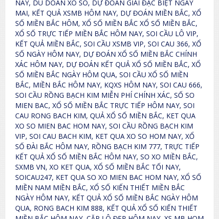
NAY, DU DOAN XO SO, DỰ ĐOÁN GIẢI ĐẶC BIỆT NGÀY
MAI, KẾT QUẢ XSMB HÔM NAY, DỰ ĐOÁN MIỀN BẮC, XỔ
SỐ MIỀN BẮC HÔM, XỔ SỐ MIỀN BẮC XỔ SỐ MIỀN BẮC,
XỔ SỐ TRỰC TIẾP MIỀN BẮC HÔM NAY, SOI CẦU LÔ VIP,
KẾT QUẢ MIỀN BẮC, SOI CẦU XSMB VIP, SOI CAU 366, XỔ
SỐ NGÀY HÔM NAY, DỰ ĐOÁN XỔ SỐ MIỀN BẮC CHÍNH
XÁC HÔM NAY, DỰ ĐOÁN KẾT QUẢ XỔ SỐ MIỀN BẮC, XỔ
SỐ MIỀN BẮC NGÀY HÔM QUA, SOI CẦU XỔ SỐ MIỀN
BẮC, MIỀN BẮC HÔM NAY, KQXS HÔM NAY, SOI CAU 666,
SOI CẦU RỒNG BẠCH KIM MIỄN PHÍ CHÍNH XÁC, SỐ SO
MIEN BAC, XỔ SỐ MIỀN BẮC TRỰC TIẾP HÔM NAY, SOI
CAU RONG BACH KIM, QUẢ XỔ SỐ MIỀN BẮC, KET QUA
XO SO MIEN BAC HOM NAY, SOI CẦU RỒNG BẠCH KIM
VIP, SOI CAU BACH KIM, KET QUA XO SO HOM NAY, XỔ
SỐ ĐÀI BẮC HÔM NAY, RỒNG BẠCH KIM 777, TRỰC TIẾP
KẾT QUẢ XỔ SỐ MIỀN BẮC HÔM NAY, SO XO MIỀN BẮC,
SXMB VN, XO KET QUA, XỔ SỐ MIỀN BẮC TỐI NAY,
SOICAU247, KET QUA SO XO MIEN BAC HOM NAY, XỔ SỐ
MIỀN NAM MIỀN BẮC, XỔ SỐ KIẾN THIẾT MIỀN BẮC
NGÀY HÔM NAY, KẾT QUẢ XỔ SỐ MIỀN BẮC NGÀY HÔM
QUA, RONG BACH KIM 888, KẾT QUẢ XỔ SỐ KIẾN THIẾT
MIỀN BẮC HÔM NAY, CẶP LÔ ĐẸP HÔM NAY, XS MB HOM