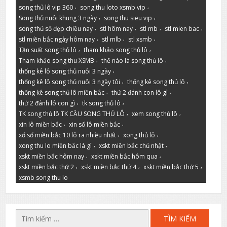
,
,
song thủ lô vip 360
song thu loto xsmb vip
,
,
Song thủ nuôi khung 3 ngày
song thu sieu vip
,
,
,
,
song thủ số đẹp chiều nay
stl hôm nay
stl mb
stl mien bac
,
,
,
stl miền bắc ngày hôm nay
stl mlb
stl xsmb
,
,
Tần suất song thủ lô
tham khảo song thủ lô
,
,
Tham khảo song thu XSMB
thế nào là song thủ lô
,
thống kê lô song thủ nuôi 3 ngày
,
,
thống kê lô song thủ nuôi 3 ngày tôi
thống kê song thủ lô
,
,
thống kê song thủ lô miền bắc
thứ 2 đánh con lô gì
,
,
thứ 2 đánh lô con gì
tk song thủ lô
,
,
TK song thủ lô TK CẦU SONG THỦ LÔ
xem song thủ lô
,
,
xin lô miền bắc
xin số lô miền bắc
,
,
xổ số miền bắc 10 lô ra nhiều nhất
xong thủ lô
,
,
xong thu lo miền bắc là gì
xskt miền bắc chủ nhật
,
,
xskt miền bắc hôm nay
xskt miền bắc hôm qua
,
,
,
xskt miền bắc thứ 2
xskt miền bắc thứ 4
xskt miền bắc thứ 5
xsmb song thu lo
Tìm
kiếm