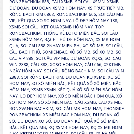
RONGBACHKIM 888, CẦU XSMB, SOI CẦU XSMN, XSMB
DỰ ĐOÁN, DU ĐOAN XSMB HOM NAY, XS TRỰC TIẾP MB,
RỒNG BẠCH KIM 6868, RONGBACHKIM 666, SOI CẦU MB
VIP, KẾT QUA XO SO HOM NAY, LÔ ĐẸP HÔM NAY 188,
XSMB SOI CẦU, KET QUA XSMB HÔM NAY, TOP
RONGBACHKIM, THỐNG KÊ LOTO MIỀN BẮC, SOI CÂU
XSMB HÔM NAY, BẠCH THỦ DE HÔM NAY, XS MB HOM
QUA, SOI CAU 888 2NHAY MIEN PHI, XO SÔ MB, SOI CÂU,
CẦU BẠCH THỦ, SOMIENBAC, XÔ SỐ MB, SỐ XO MB, SOI
CAU VIP 888, SOI CẦU VIP MB, DỰ ĐOÁN KQXS, SOI CAU
WIN 2888, CẦU 888, XOSO HOM NAY, CẦU 666, XSKTMB
NGÀY HÔM NAY, SOI CÂU RÔNG BACH KIM, SOI CẦU WIN
2888, SOI RÔNG BACH KIM, DU DOAN KQ XSMB, XO SỐ
HOM NAY, SO XÔ MIÊN BẮC, KẾT QUẢ SỔ XÔ MIÊN BẮC
HÔM NAY, XSMB XSMN KẾT QUẢ XỐ SỐ MIỀN BẮC HÔM
NAY, LO ĐEP HOM NAY, XỔ SỐ MIỀN BẮC HOM QUA, XỔ
SO HOM NAY, SÔ XÔ MIÊN BÂC, CÂU XSMB, CAU XS MB,
RONGVANG BACHKIM, SOI CẦU MB HOM NAY, THONGKE
RONGBACHKIM, XS MIÊN BAC HOM NAY, DU ĐOÁN XỔ
SỐ, DU DOAN XO SỐ, DU DOAN KẾT QUẢ XỔ SỐ MIỀN
BẮC, KẾT QUA MB, KQ XSMB HOM NAY, KQ XS MB HOM
NAY, KETQUAXOSO MIENBAC, SOI CÂU 88, XS HÀ NỘI