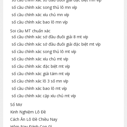
số cầu chính xác song thủ lô mn víp
số cầu chính xác xíu chủ mn víp
số cầu chính xác bao lô mn víp
Soi cầu MT chuẩn xác
số cầu chính xác sớ đầu đuôi giải 8 mt víp
số cầu chính xác sớ đầu đuôi giải đặc biệt mt víp
số cầu chính xác song thủ lô mt víp
số cầu chính xác xíu chủ mt víp
số cầu chính xác đặc biệt mt víp
số cầu chính xác giải tám mt víp
số cầu chính xác lô 3 số mn víp
số cầu chính xác bao lô mt víp
số cầu chính xác cặp xíu chủ mt víp
Sổ Mơ
Kinh Nghiệm Lô Đề
Cách Ăn Lô Đề Chiều Nay
Hôm Nay Đánh Con Gì