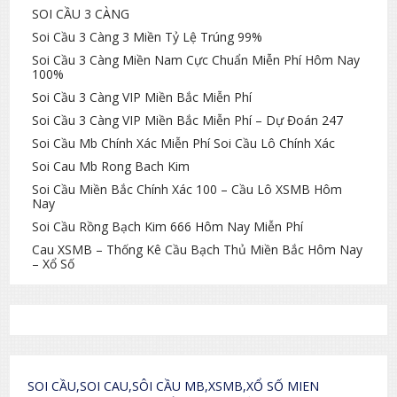
SOI CẦU 3 CÀNG
Soi Cầu 3 Càng 3 Miền Tỷ Lệ Trúng 99%
Soi Cầu 3 Càng Miền Nam Cực Chuẩn Miễn Phí Hôm Nay
100%
Soi Cầu 3 Càng VIP Miền Bắc Miễn Phí
Soi Cầu 3 Càng VIP Miền Bắc Miễn Phí – Dự Đoán 247
Soi Cầu Mb Chính Xác Miễn Phí Soi Cầu Lô Chính Xác
Soi Cau Mb Rong Bach Kim
Soi Cầu Miền Bắc Chính Xác 100 – Cầu Lô XSMB Hôm
Nay
Soi Cầu Rồng Bạch Kim 666 Hôm Nay Miễn Phí
Cau XSMB – Thống Kê Cầu Bạch Thủ Miền Bắc Hôm Nay
– Xổ Số
SOI CẦU,SOI CAU,SÔI CẦU MB,XSMB,XỔ SỐ MIEN