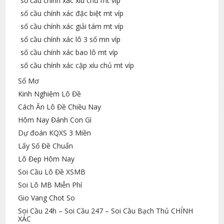
số cầu chính xác xíu chủ mt víp
số cầu chính xác đặc biệt mt víp
số cầu chính xác giải tám mt víp
số cầu chính xác lô 3 số mn víp
số cầu chính xác bao lô mt víp
số cầu chính xác cặp xíu chủ mt víp
Sổ Mơ
Kinh Nghiệm Lô Đề
Cách Ăn Lô Đề Chiều Nay
Hôm Nay Đánh Con Gì
Dự đoán KQXS 3 Miền
Lấy Số Đề Chuẩn
Lô Đẹp Hôm Nay
Soi Cầu Lô Đề XSMB
Soi Lô MB Miễn Phí
Gio Vang Chot So
Soi Cầu 24h – Soi Cầu 247 – Soi Cầu Bạch Thủ CHÍNH
XÁC