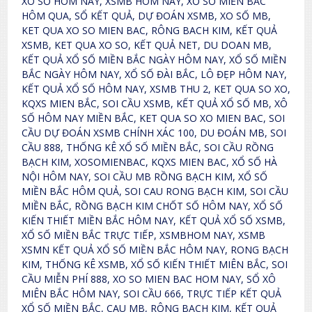
XÔ SỐ HÔM NAY, XSMB HÔM NAY, XỔ SỐ MIỀN BẮC
HÔM QUA, SỔ KẾT QUẢ, DỰ ĐOÁN XSMB, XO SỐ MB,
KET QUA XO SO MIEN BAC, RÔNG BACH KIM, KẾT QUẢ
XSMB, KET QUA XO SO, KẾT QUẢ NET, DU DOAN MB,
KẾT QUẢ XỔ SỐ MIỀN BẮC NGÀY HÔM NAY, XỔ SỐ MIỀN
BẮC NGÀY HÔM NAY, XỔ SỐ ĐÀI BẮC, LÔ ĐẸP HÔM NAY,
KẾT QUẢ XỔ SỐ HÔM NAY, XSMB THU 2, KET QUA SO XO,
KQXS MIEN BẮC, SOI CẦU XSMB, KẾT QUẢ XỔ SỐ MB, XÔ
SỐ HÔM NAY MIỀN BẮC, KET QUA SO XO MIEN BAC, SOI
CẦU DỰ ĐOÁN XSMB CHÍNH XÁC 100, DU ĐOÁN MB, SOI
CẦU 888, THỐNG KÊ XỔ SỐ MIỀN BẮC, SOI CẦU RỒNG
BẠCH KIM, XOSOMIENBAC, KQXS MIEN BAC, XỔ SỐ HÀ
NỘI HÔM NAY, SOI CẦU MB RỒNG BẠCH KIM, XỔ SỐ
MIỀN BẮC HÔM QUẢ, SOI CAU RONG BẠCH KIM, SOI CẦU
MIỀN BẮC, RỒNG BẠCH KIM CHỐT SỐ HÔM NAY, XỔ SỐ
KIẾN THIẾT MIỀN BẮC HÔM NAY, KẾT QUẢ XỔ SỐ XSMB,
XỔ SỐ MIỀN BẮC TRỰC TIẾP, XSMBHOM NAY, XSMB
XSMN KẾT QUẢ XỔ SỐ MIỀN BẮC HÔM NAY, RONG BẠCH
KIM, THỐNG KÊ XSMB, XỔ SỐ KIẾN THIẾT MIÊN BẮC, SOI
CẦU MIỄN PHÍ 888, XO SO MIEN BAC HOM NAY, SỔ XÔ
MIÊN BẮC HÔM NAY, SOI CẦU 666, TRỰC TIẾP KẾT QUẢ
XỔ SỐ MIỀN BẮC, CAU MB, RÔNG BẠCH KIM, KẾT QUẢ