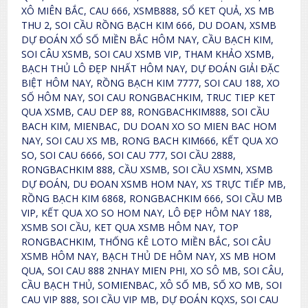
XÔ MIÊN BẮC, CAU 666, XSMB888, SỔ KET QUẢ, XS MB
THU 2, SOI CẦU RỒNG BẠCH KIM 666, DU DOAN, XSMB
DỰ ĐOÁN XỔ SỐ MIỀN BẮC HÔM NAY, CẦU BẠCH KIM,
SOI CÂU XSMB, SOI CAU XSMB VIP, THAM KHẢO XSMB,
BẠCH THỦ LÔ ĐẸP NHẤT HÔM NAY, DỰ ĐOÁN GIẢI ĐẶC
BIỆT HÔM NAY, RỒNG BẠCH KIM 7777, SOI CAU 188, XO
SỐ HÔM NAY, SOI CAU RONGBACHKIM, TRUC TIEP KET
QUA XSMB, CAU DEP 88, RONGBACHKIM888, SOI CẦU
BACH KIM, MIENBAC, DU DOAN XO SO MIEN BAC HOM
NAY, SOI CAU XS MB, RONG BACH KIM666, KẾT QUA XO
SO, SOI CAU 6666, SOI CAU 777, SOI CẦU 2888,
RONGBACHKIM 888, CẦU XSMB, SOI CẦU XSMN, XSMB
DỰ ĐOÁN, DU ĐOAN XSMB HOM NAY, XS TRỰC TIẾP MB,
RỒNG BẠCH KIM 6868, RONGBACHKIM 666, SOI CẦU MB
VIP, KẾT QUA XO SO HOM NAY, LÔ ĐẸP HÔM NAY 188,
XSMB SOI CẦU, KET QUA XSMB HÔM NAY, TOP
RONGBACHKIM, THỐNG KÊ LOTO MIỀN BẮC, SOI CÂU
XSMB HÔM NAY, BẠCH THỦ DE HÔM NAY, XS MB HOM
QUA, SOI CAU 888 2NHAY MIEN PHI, XO SÔ MB, SOI CÂU,
CẦU BẠCH THỦ, SOMIENBAC, XÔ SỐ MB, SỐ XO MB, SOI
CAU VIP 888, SOI CẦU VIP MB, DỰ ĐOÁN KQXS, SOI CAU