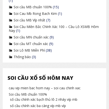
(1)
Soi cầu MB chuẩn 100%
(15)
Soi Cau Mb Rong Bach Kim
(1)
Soi cầu MB Víp nhất
(7)
Soi Cầu Miền Bắc Chính Xác 100 – Cầu Lô XSMB Hôm
Nay
(1)
Soi cầu MN chuẩn xác
(9)
Soi cầu MT chuẩn xác
(9)
Soi Lô MB Miễn Phí
(38)
Thông báo
(3)
SOI CẦU XỔ SỐ HÔM NAY
cau vip mien bac hom nay – soi cau chinh xac
Soi cầu MB chuẩn 100%
số cầu chính xác bạch thủ lô 2 nháy víp mb
số cầu chính xác ba càng víp mb víp