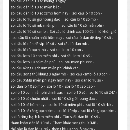
,
soi cầu dàn lô 10 số khung 3 ngày
,
soi cầu dàn lô 10 số miền bắc
,
,
soi cau dàn lô 10 số xsmb hom nay
soi cầu lô 10 con
,
,
soi cầu lô 10 số giờ hoàng đạo
soi cầu lô 10 số mb
,
,
soi cầu lô 10 số mb miễn phí
soi cầu lô 10 số miễn phí
,
soi cầu lô 10 số xsmb
Soi cầu lô chính xác 100 đánh lô không lỗ
,
,
,
soi cầu lô chuẩn nhất hôm nay
soi cầu lô dàn đề đẹp 10 số
,
,
soi cầu lô dàn đề vip 10 số
soi cầu lô dàn mb
,
,
soi cầu lô tô bạch thủ
soi cau loto 10 con
,
,
soi cầu loto 10 con miễn phí
soi cầu loto 10 số
,
,
soi cầu loto 10 số miễn phí
soi cau mien phi 888
,
Soi cầu Rồng Bạch Kim miễn phí chính xác
,
,
soi cầu song thủ khung 3 ngày mb
soi cầu xsmb lô 10 con
,
,
Soi cầu XSMB miễn phí ngày hôm nay
soi dàn lô 10 số
,
,
,
soi dàn lô 10 số mb
soi lô 10
soi lô 10 cao cấp
,
,
,
soi lô 10 con miễn phí chính xác
soi lô 10 số
soi lô 10 số 247
,
,
soi lô 10 số chuẩn nhất
soi lô 10 số giờ hoàng đạo
,
,
,
soi lô 10 số hôm nay
soi lo 10 số miễn phí
soi lô 10 số rbk
,
,
,
soi lô 10 số rồng bạch kim
soi lô 10 víp
soi lô rồng bạch kim
,
,
soi lô rồng bạch kim miễn phí
Tần suất dàn lô 10 số
,
,
tham khảo dàn lô 10 số
Tham khảo song thu XSMB
,
,
thế nào là dàn lô 10 số
thống kê 10 con lô hay ra