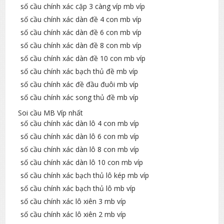
số cầu chính xác cặp 3 càng víp mb víp
số cầu chính xác dàn đề 4 con mb víp
số cầu chính xác dàn đề 6 con mb víp
số cầu chính xác dàn đề 8 con mb víp
số cầu chính xác dàn đề 10 con mb víp
số cầu chính xác bạch thủ đề mb víp
số cầu chính xác đề đầu đuôi mb víp
số cầu chính xác song thủ đề mb víp
Soi cầu MB Víp nhất
số cầu chính xác dàn lô 4 con mb víp
số cầu chính xác dàn lô 6 con mb víp
số cầu chính xác dàn lô 8 con mb víp
số cầu chính xác dàn lô 10 con mb víp
số cầu chính xác bạch thủ lô kép mb víp
số cầu chính xác bạch thủ lô mb víp
số cầu chính xác lô xiên 3 mb víp
số cầu chính xác lô xiên 2 mb víp