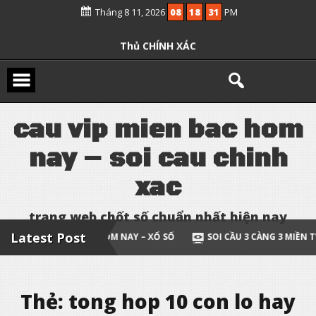
Skip
Tháng 8 11, 2026
08
18
32
PM
Miễn Phí Hôm Nay 100%
to
content
Soi Cầu 24h – Soi Cầu 247 – Soi Cầu Bạch
Thủ CHÍNH XÁC
Soi Cau Mb Rong Bach Kim
Giờ Vàng Chốt Số Miền Bắc Hôm Nay –
c
a
u
v
i
p
m
i
e
n
b
a
c
h
o
m
Xổ Số 666
n
a
y
–
s
o
i
c
a
u
c
h
i
n
h
x
a
c
t
r
a
n
g
w
e
b
c
h
ố
t
s
ố
c
h
u
ẩ
n
n
h
ấ
t
h
i
ệ
n
n
a
y
Latest Post
N BẮC HÔM NAY – XỔ SỐ
SOI CẦU 3 CÀNG 3 MIỀN TỶ LỆ TRÚNG 99%
Thẻ:
tong hop 10 con lo hay