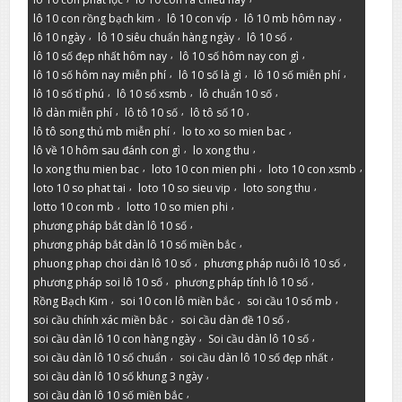
,
,
,
lô 10 con rồng bạch kim
lô 10 con víp
lô 10 mb hôm nay
,
,
,
lô 10 ngày
lô 10 siêu chuẩn hàng ngày
lô 10 số
,
,
lô 10 số đẹp nhất hôm nay
lô 10 số hôm nay con gì
,
,
,
lô 10 số hôm nay miễn phí
lô 10 số là gì
lô 10 số miễn phí
,
,
,
lô 10 số tỉ phú
lô 10 số xsmb
lô chuẩn 10 số
,
,
,
lô dàn miễn phí
lô tô 10 số
lô tô số 10
,
,
lô tô song thủ mb miễn phí
lo to xo so mien bac
,
,
lô về 10 hôm sau đánh con gì
lo xong thu
,
,
,
lo xong thu mien bac
loto 10 con mien phi
loto 10 con xsmb
,
,
,
loto 10 so phat tai
loto 10 so sieu vip
loto song thu
,
,
lotto 10 con mb
lotto 10 so mien phi
,
phương pháp bắt dàn lô 10 số
,
phương pháp bắt dàn lô 10 số miền bắc
,
,
phuong phap choi dàn lô 10 số
phương pháp nuôi lô 10 số
,
,
phương pháp soi lô 10 số
phương pháp tính lô 10 số
,
,
,
Rồng Bạch Kim
soi 10 con lô miền bắc
soi cầu 10 số mb
,
,
soi cầu chính xác miền bắc
soi cầu dàn đề 10 số
,
,
soi cầu dàn lô 10 con hàng ngày
Soi cầu dàn lô 10 số
,
,
soi cầu dàn lô 10 số chuẩn
soi cầu dàn lô 10 số đẹp nhất
,
soi cầu dàn lô 10 số khung 3 ngày
,
soi cầu dàn lô 10 số miền bắc