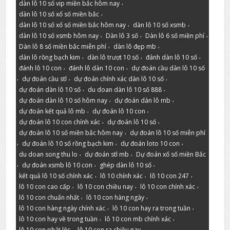
,
dàn lô 10 số vip miền bắc hôm nay
,
dàn lô 10 số xổ số miền bắc
,
,
dàn lô 10 số xổ số miền bắc hôm nay
dàn lô 10 số xsmb
,
,
,
dàn lô 10 số xsmb hôm nay
Dàn lô 3 số
Dàn lô 6 số miền phí
,
,
Dàn lô 8 số miền bắc miễn phí
dàn lô đẹp mb
,
,
,
dàn lô rồng bạch kim
dàn lô trượt 10 số
đánh dàn lô 10 số
,
,
đánh lô 10 con
đánh lô dàn 10 con
dự đoán cầu dàn lô 10 số
,
,
,
dự đoán cầu stl
dự đoán chính xác dàn lô 10 số
,
,
dự đoán dàn lô 10 số
du doan dàn lô 10 số 888
,
,
dự đoán dàn lô 10 số hôm nay
dự đoán dàn lô mb
,
,
dự đoán kết quả lô mb
dự đoán lô 10 con
,
,
dự đoán lô 10 con chính xác
dự đoán lô 10 số
,
dự đoán lô 10 số miền bắc hôm nay
dự đoán lô 10 số miễn phí
,
,
,
dự đoán lô 10 số rồng bạch kim
dự đoán loto 10 con
,
,
du doan song thu lo
dự đoán stl mb
Dự đoán xổ số miền Bắc
,
,
,
dự đoán xsmb lô 10 con
ghép dàn lô 10 số
,
,
,
kết quả lô 10 số chính xác
lô 10 chính xác
lô 10 con 247
,
,
,
lô 10 con cao cấp
lô 10 con chiều nay
lô 10 con chính xác
,
,
lô 10 con chuẩn nhất
lô 10 con hàng ngày
,
,
lô 10 con hàng ngày chính xác
lô 10 con hay ra trong tuần
,
,
lô 10 con hay về trong tuần
lô 10 con mb chính xác
,
,
lô 10 con phát lộc
lô 10 con ra chiều nay