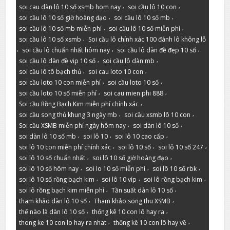
,
,
soi cau dàn lô 10 số xsmb hom nay
soi cầu lô 10 con
,
,
soi cầu lô 10 số giờ hoàng đạo
soi cầu lô 10 số mb
,
,
soi cầu lô 10 số mb miễn phí
soi cầu lô 10 số miễn phí
,
soi cầu lô 10 số xsmb
Soi cầu lô chính xác 100 đánh lô không lỗ
,
,
,
soi cầu lô chuẩn nhất hôm nay
soi cầu lô dàn đề đẹp 10 số
,
,
soi cầu lô dàn đề vip 10 số
soi cầu lô dàn mb
,
,
soi cầu lô tô bạch thủ
soi cau loto 10 con
,
,
soi cầu loto 10 con miễn phí
soi cầu loto 10 số
,
,
soi cầu loto 10 số miễn phí
soi cau mien phi 888
,
Soi cầu Rồng Bạch Kim miễn phí chính xác
,
,
soi cầu song thủ khung 3 ngày mb
soi cầu xsmb lô 10 con
,
,
Soi cầu XSMB miễn phí ngày hôm nay
soi dàn lô 10 số
,
,
,
soi dàn lô 10 số mb
soi lô 10
soi lô 10 cao cấp
,
,
,
soi lô 10 con miễn phí chính xác
soi lô 10 số
soi lô 10 số 247
,
,
soi lô 10 số chuẩn nhất
soi lô 10 số giờ hoàng đạo
,
,
,
soi lô 10 số hôm nay
soi lo 10 số miễn phí
soi lô 10 số rbk
,
,
,
soi lô 10 số rồng bạch kim
soi lô 10 víp
soi lô rồng bạch kim
,
,
soi lô rồng bạch kim miễn phí
Tần suất dàn lô 10 số
,
,
tham khảo dàn lô 10 số
Tham khảo song thu XSMB
,
,
thế nào là dàn lô 10 số
thống kê 10 con lô hay ra
,
,
thong ke 10 con lo hay ra nhat
thống kê 10 con lô hay về