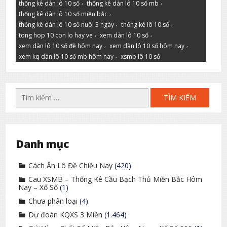
,
,
thống kê dàn lô 10 số
thống kê dàn lô 10 số mb
,
thống kê dàn lô 10 số miền bắc
,
,
thống kê dàn lô 10 số nuôi 3 ngày
thống kê lô 10 số
,
,
tong hop 10 con lo hay ve
xem dàn lô 10 số
,
,
xem dàn lô 10 số đề hôm nay
xem dàn lô 10 số hôm nay
,
xem kq dàn lô 10 số mb hôm nay
xsmb lô 10 số
Tìm
kiếm
cho:
Danh mục
Cách Ăn Lô Đề Chiều Nay
(420)
Cau XSMB – Thống Kê Cầu Bạch Thủ Miền Bắc Hôm
Nay – Xổ Số
(1)
Chưa phân loại
(4)
Dự đoán KQXS 3 Miền
(1.464)