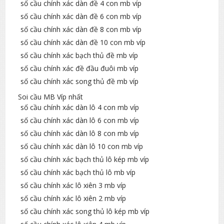
số cầu chính xác dàn đề 4 con mb víp
số cầu chính xác dàn đề 6 con mb víp
số cầu chính xác dàn đề 8 con mb víp
số cầu chính xác dàn đề 10 con mb víp
số cầu chính xác bạch thủ đề mb víp
số cầu chính xác đề đầu đuôi mb víp
số cầu chính xác song thủ đề mb víp
Soi cầu MB Víp nhất
số cầu chính xác dàn lô 4 con mb víp
số cầu chính xác dàn lô 6 con mb víp
số cầu chính xác dàn lô 8 con mb víp
số cầu chính xác dàn lô 10 con mb víp
số cầu chính xác bạch thủ lô kép mb víp
số cầu chính xác bạch thủ lô mb víp
số cầu chính xác lô xiên 3 mb víp
số cầu chính xác lô xiên 2 mb víp
số cầu chính xác song thủ lô kép mb víp