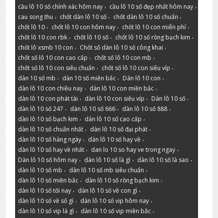
,
,
cầu lô 10 số chính xác hôm nay
cầu lô 10 số đẹp nhất hôm nay
,
,
,
cau song thu
chốt dàn lô 10 số
chốt dàn lô 10 số chuẩn
,
,
,
chốt lô 10
chốt lô 10 con hôm nay
chốt lô 10 con miễn phí
,
,
,
chốt lô 10 con rbk
chốt lô 10 số
chốt lô 10 số rồng bạch kim
,
,
chốt lô xsmb 10 con
Chốt số dàn lô 10 số công khai
,
,
chốt số lô 10 con cao cấp
chốt số lô 10 con mb
,
,
chốt số lô 10 con siêu chuẩn
chốt số lô 10 con siêu víp
,
,
,
dàn 10 số mb
dàn 10 số miền bắc
Dàn lô 10 con
,
,
dàn lô 10 con chiều nay
dàn lô 10 con miền bắc
,
,
,
dàn lô 10 con phát tài
dàn lô 10 con siêu víp
Dàn lô 10 số
,
,
,
dàn lô 10 số 247
dàn lô 10 số 666
dàn lô 10 số 888
,
,
dàn lô 10 số bạch kim
dàn lô 10 số cao cấp
,
,
dàn lô 10 số chuẩn nhất
dàn lô 10 số đại phát
,
,
dàn lô 10 số hàng ngày
dàn lô 10 số hay về
,
,
dàn lô 10 số hay về nhất
dan lo 10 so hay ve trong ngay
,
,
,
Dàn lô 10 số hôm nay
dàn lô 10 số là gì
dàn lô 10 số là sao
,
,
dàn lô 10 số mb
dàn lô 10 số mb siêu chuẩn
,
,
dàn lô 10 số miền bắc
dàn lô 10 số rồng bạch kim
,
,
dàn lô 10 số tối nay
dàn lô 10 số về con gì
,
,
dàn lô 10 số về số gì
dàn lô 10 số vip hôm nay
,
,
dàn lô 10 số vip là gì
dàn lô 10 số vip miền bắc