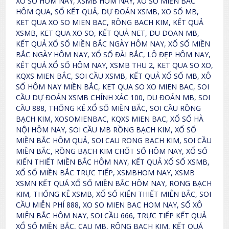
XÔ SỐ HÔM NAY, XSMB HÔM NAY, XỔ SỐ MIỀN BẮC
HÔM QUA, SỔ KẾT QUẢ, DỰ ĐOÁN XSMB, XO SỐ MB,
KET QUA XO SO MIEN BAC, RÔNG BACH KIM, KẾT QUẢ
XSMB, KET QUA XO SO, KẾT QUẢ NET, DU DOAN MB,
KẾT QUẢ XỔ SỐ MIỀN BẮC NGÀY HÔM NAY, XỔ SỐ MIỀN
BẮC NGÀY HÔM NAY, XỔ SỐ ĐÀI BẮC, LÔ ĐẸP HÔM NAY,
KẾT QUẢ XỔ SỐ HÔM NAY, XSMB THU 2, KET QUA SO XO,
KQXS MIEN BẮC, SOI CẦU XSMB, KẾT QUẢ XỔ SỐ MB, XÔ
SỐ HÔM NAY MIỀN BẮC, KET QUA SO XO MIEN BAC, SOI
CẦU DỰ ĐOÁN XSMB CHÍNH XÁC 100, DU ĐOÁN MB, SOI
CẦU 888, THỐNG KÊ XỔ SỐ MIỀN BẮC, SOI CẦU RỒNG
BẠCH KIM, XOSOMIENBAC, KQXS MIEN BAC, XỔ SỐ HÀ
NỘI HÔM NAY, SOI CẦU MB RỒNG BẠCH KIM, XỔ SỐ
MIỀN BẮC HÔM QUẢ, SOI CAU RONG BẠCH KIM, SOI CẦU
MIỀN BẮC, RỒNG BẠCH KIM CHỐT SỐ HÔM NAY, XỔ SỐ
KIẾN THIẾT MIỀN BẮC HÔM NAY, KẾT QUẢ XỔ SỐ XSMB,
XỔ SỐ MIỀN BẮC TRỰC TIẾP, XSMBHOM NAY, XSMB
XSMN KẾT QUẢ XỔ SỐ MIỀN BẮC HÔM NAY, RONG BẠCH
KIM, THỐNG KÊ XSMB, XỔ SỐ KIẾN THIẾT MIÊN BẮC, SOI
CẦU MIỄN PHÍ 888, XO SO MIEN BAC HOM NAY, SỔ XÔ
MIÊN BẮC HÔM NAY, SOI CẦU 666, TRỰC TIẾP KẾT QUẢ
XỔ SỐ MIỀN BẮC, CAU MB, RÔNG BẠCH KIM, KẾT QUẢ