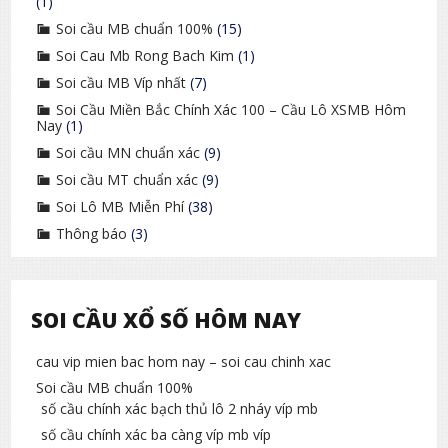
(1)
Soi cầu MB chuẩn 100%
(15)
Soi Cau Mb Rong Bach Kim
(1)
Soi cầu MB Víp nhất
(7)
Soi Cầu Miền Bắc Chính Xác 100 – Cầu Lô XSMB Hôm
Nay
(1)
Soi cầu MN chuẩn xác
(9)
Soi cầu MT chuẩn xác
(9)
Soi Lô MB Miễn Phí
(38)
Thông báo
(3)
SOI CẦU XỔ SỐ HÔM NAY
cau vip mien bac hom nay – soi cau chinh xac
Soi cầu MB chuẩn 100%
số cầu chính xác bạch thủ lô 2 nháy víp mb
số cầu chính xác ba càng víp mb víp