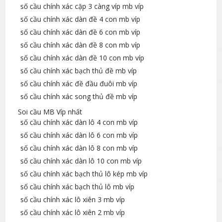
số cầu chính xác cặp 3 càng víp mb víp
số cầu chính xác dàn đề 4 con mb víp
số cầu chính xác dàn đề 6 con mb víp
số cầu chính xác dàn đề 8 con mb víp
số cầu chính xác dàn đề 10 con mb víp
số cầu chính xác bạch thủ đề mb víp
số cầu chính xác đề đầu đuôi mb víp
số cầu chính xác song thủ đề mb víp
Soi cầu MB Víp nhất
số cầu chính xác dàn lô 4 con mb víp
số cầu chính xác dàn lô 6 con mb víp
số cầu chính xác dàn lô 8 con mb víp
số cầu chính xác dàn lô 10 con mb víp
số cầu chính xác bạch thủ lô kép mb víp
số cầu chính xác bạch thủ lô mb víp
số cầu chính xác lô xiên 3 mb víp
số cầu chính xác lô xiên 2 mb víp