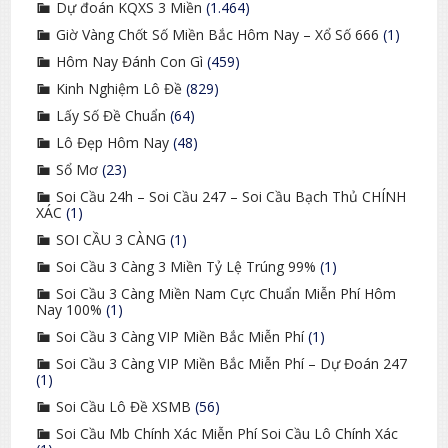
Dự đoán KQXS 3 Miền
(1.464)
Giờ Vàng Chốt Số Miền Bắc Hôm Nay – Xổ Số 666
(1)
Hôm Nay Đánh Con Gì
(459)
Kinh Nghiệm Lô Đề
(829)
Lấy Số Đề Chuẩn
(64)
Lô Đẹp Hôm Nay
(48)
Sổ Mơ
(23)
Soi Cầu 24h – Soi Cầu 247 – Soi Cầu Bạch Thủ CHÍNH
XÁC
(1)
SOI CẦU 3 CÀNG
(1)
Soi Cầu 3 Càng 3 Miền Tỷ Lệ Trúng 99%
(1)
Soi Cầu 3 Càng Miền Nam Cực Chuẩn Miễn Phí Hôm
Nay 100%
(1)
Soi Cầu 3 Càng VIP Miền Bắc Miễn Phí
(1)
Soi Cầu 3 Càng VIP Miền Bắc Miễn Phí – Dự Đoán 247
(1)
Soi Cầu Lô Đề XSMB
(56)
Soi Cầu Mb Chính Xác Miễn Phí Soi Cầu Lô Chính Xác