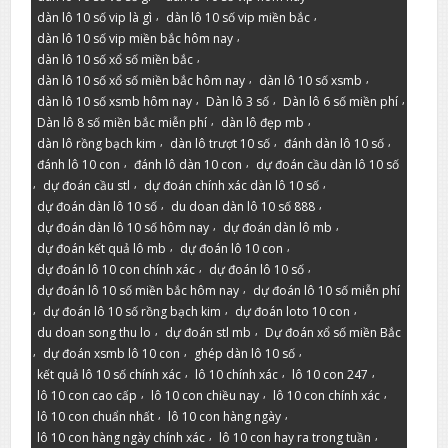
,
,
dàn lô 10 số vip là gì
dàn lô 10 số vip miền bắc
,
dàn lô 10 số vip miền bắc hôm nay
,
dàn lô 10 số xổ số miền bắc
,
,
dàn lô 10 số xổ số miền bắc hôm nay
dàn lô 10 số xsmb
,
,
,
dàn lô 10 số xsmb hôm nay
Dàn lô 3 số
Dàn lô 6 số miền phí
,
,
Dàn lô 8 số miền bắc miễn phí
dàn lô đẹp mb
,
,
,
dàn lô rồng bạch kim
dàn lô trượt 10 số
đánh dàn lô 10 số
,
,
đánh lô 10 con
đánh lô dàn 10 con
dự đoán cầu dàn lô 10 số
,
,
,
dự đoán cầu stl
dự đoán chính xác dàn lô 10 số
,
,
dự đoán dàn lô 10 số
du doan dàn lô 10 số 888
,
,
dự đoán dàn lô 10 số hôm nay
dự đoán dàn lô mb
,
,
dự đoán kết quả lô mb
dự đoán lô 10 con
,
,
dự đoán lô 10 con chính xác
dự đoán lô 10 số
,
dự đoán lô 10 số miền bắc hôm nay
dự đoán lô 10 số miễn phí
,
,
,
dự đoán lô 10 số rồng bạch kim
dự đoán loto 10 con
,
,
du doan song thu lo
dự đoán stl mb
Dự đoán xổ số miền Bắc
,
,
,
dự đoán xsmb lô 10 con
ghép dàn lô 10 số
,
,
,
kết quả lô 10 số chính xác
lô 10 chính xác
lô 10 con 247
,
,
,
lô 10 con cao cấp
lô 10 con chiều nay
lô 10 con chính xác
,
,
lô 10 con chuẩn nhất
lô 10 con hàng ngày
,
,
lô 10 con hàng ngày chính xác
lô 10 con hay ra trong tuần