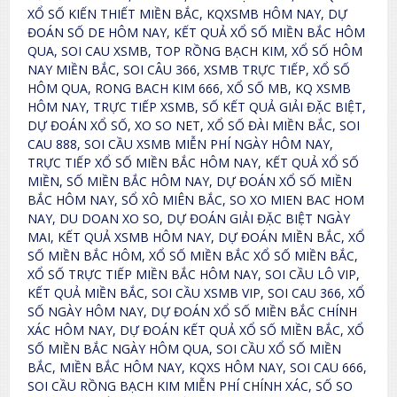
XỔ SỐ KIẾN THIẾT MIỀN BẮC, KQXSMB HÔM NAY, DỰ
ĐOÁN SỐ DE HÔM NAY, KẾT QUẢ XỔ SỐ MIỀN BẮC HÔM
QUA, SOI CAU XSMB, TOP RỒNG BẠCH KIM, XỔ SỐ HÔM
NAY MIỀN BẮC, SOI CÂU 366, XSMB TRỰC TIẾP, XỔ SỐ
HÔM QUA, RONG BACH KIM 666, XỔ SỐ MB, KQ XSMB
HÔM NAY, TRỰC TIẾP XSMB, SỐ KẾT QUẢ GIẢI ĐẶC BIỆT,
DỰ ĐOÁN XỔ SỐ, XO SO NET, XỔ SỐ ĐÀI MIỀN BẮC, SOI
CAU 888, SOI CẦU XSMB MIỄN PHÍ NGÀY HÔM NAY,
TRỰC TIẾP XỔ SỐ MIỀN BẮC HÔM NAY, KẾT QUẢ XỔ SỐ
MIỀN, SỐ MIỀN BẮC HÔM NAY, DỰ ĐOÁN XỔ SỐ MIỀN
BẮC HÔM NAY, SỔ XÔ MIÊN BẮC, SO XO MIEN BAC HOM
NAY, DU DOAN XO SO, DỰ ĐOÁN GIẢI ĐẶC BIỆT NGÀY
MAI, KẾT QUẢ XSMB HÔM NAY, DỰ ĐOÁN MIỀN BẮC, XỔ
SỐ MIỀN BẮC HÔM, XỔ SỐ MIỀN BẮC XỔ SỐ MIỀN BẮC,
XỔ SỐ TRỰC TIẾP MIỀN BẮC HÔM NAY, SOI CẦU LÔ VIP,
KẾT QUẢ MIỀN BẮC, SOI CẦU XSMB VIP, SOI CAU 366, XỔ
SỐ NGÀY HÔM NAY, DỰ ĐOÁN XỔ SỐ MIỀN BẮC CHÍNH
XÁC HÔM NAY, DỰ ĐOÁN KẾT QUẢ XỔ SỐ MIỀN BẮC, XỔ
SỐ MIỀN BẮC NGÀY HÔM QUA, SOI CẦU XỔ SỐ MIỀN
BẮC, MIỀN BẮC HÔM NAY, KQXS HÔM NAY, SOI CAU 666,
SOI CẦU RỒNG BẠCH KIM MIỄN PHÍ CHÍNH XÁC, SỐ SO