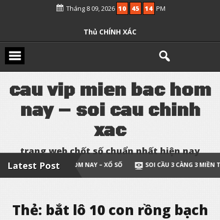
Skip
Tháng 8 09, 2026
10
45
15
PM
Miễn Phí Hôm Nay 100%
to
content
Soi Cầu 24h – Soi Cầu 247 – Soi Cầu Bạch
Thủ CHÍNH XÁC
Soi Cau Mb Rong Bach Kim
Giờ Vàng Chốt Số Miền Bắc Hôm Nay –
Xổ Số 666
c
a
u
v
i
p
m
i
e
n
b
a
c
h
o
m
n
a
y
–
s
o
i
c
a
u
c
h
i
n
h
x
a
c
t
r
a
n
g
w
e
b
c
h
ố
t
s
ố
c
h
u
ẩ
n
n
h
ấ
t
h
i
ệ
n
n
a
y
Latest Post
ỀN BẮC HÔM NAY – XỔ SỐ
SOI CẦU 3 CÀNG 3 MIỀN TỶ LỆ TRÚNG 99
Thẻ:
bắt lô 10 con rồng bạch