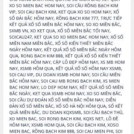
XO SO MIEN BAC HOM NAY, SOI CẦU RỒNG BẠCH KIM
VIP, SOI CAU BACH KIM, KET QUA XO SO HOM NAY, XỔ
SỐ ĐÀI BẮC HÔM NAY, RỒNG BẠCH KIM 777, TRỰC TIẾP
KẾT QUẢ XỔ SỐ MIỀN BẮC HÔM NAY, SO XO MIỀN BẮC,
SXMB VN, XO KET QUA, XỔ SỐ MIỀN BẮC TỐI NAY,
SOICAU247, KET QUA SO XO MIEN BAC HOM NAY, XỔ SỐ
MIỀN NAM MIỀN BẮC, XỔ SỐ KIẾN THIẾT MIỀN BẮC
NGÀY HÔM NAY, KẾT QUẢ XỔ SỐ MIỀN BẮC NGÀY HÔM
QUA, RONG BACH KIM 888, KẾT QUẢ XỔ SỐ KIẾN THIẾT
MIỀN BẮC HÔM NAY, CẶP LÔ ĐẸP HÔM NAY, XS MB HOM
NAY, XSMB HÔM QUA, KẾT QUẢ XỔ SỐ HÔM NAY XSMB,
SOI CAU VIP, DU DOAN XSMB HOM NAY, SOI CẦU MIỀN
BẮC HÔM NAY, SOI CAU MB RONG BACH KIM, XS MIEN
BAC HOM NAY, LO DEP HOM NAY, KẾT QUẢ XỔ SỐ MIỀN
BẮC NGÀY, KET QUA XSMB HOM NAY, XO SO MIỀN BẮC,
SOI CẦU DỰ ĐOÁN XỔ SỐ MIỀN BẮC HÔM NAY, DIỄN
ĐÀN XỔ SỐ MIỀN BẮC, XỔ SỐ HÀ NỘI HÔM QUA, SỔ KẾT
QUẢ MIỀN BẮC, DU DOAN KQXSMB, SOI CẦU BẠCH THỦ,
XO MIEN BAC, SOI RONG BACH KIM, KQXS NET, LÔ ĐỀ
HÔM NAY, XSMB HOM QUA, SOI CẦU BẠCH KIM, XOSO
MIEN BAC, RỒNG BẠCH KIM 888, SOI CAU MIEN PHI, SOI