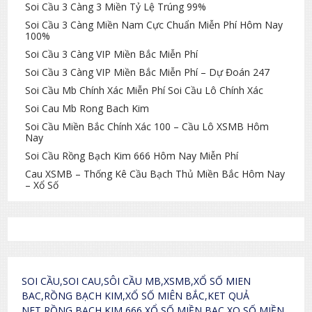
Soi Cầu 3 Càng 3 Miền Tỷ Lệ Trúng 99%
Soi Cầu 3 Càng Miền Nam Cực Chuẩn Miễn Phí Hôm Nay
100%
Soi Cầu 3 Càng VIP Miền Bắc Miễn Phí
Soi Cầu 3 Càng VIP Miền Bắc Miễn Phí – Dự Đoán 247
Soi Cầu Mb Chính Xác Miễn Phí Soi Cầu Lô Chính Xác
Soi Cau Mb Rong Bach Kim
Soi Cầu Miền Bắc Chính Xác 100 – Cầu Lô XSMB Hôm
Nay
Soi Cầu Rồng Bạch Kim 666 Hôm Nay Miễn Phí
Cau XSMB – Thống Kê Cầu Bạch Thủ Miền Bắc Hôm Nay
– Xổ Số
SOI CẦU,SOI CAU,SÔI CẦU MB,XSMB,XỔ SỐ MIEN
BAC,RỒNG BẠCH KIM,XỔ SỐ MIÊN BẮC,KET QUẢ
NET,RỒNG BẠCH KIM 666,XỔ SỐ MIỀN BAC,XO SỐ MIỀN