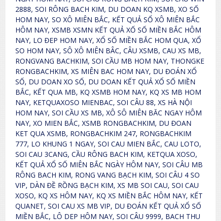
2888, SOI RÔNG BACH KIM, DU DOAN KQ XSMB, XO SỐ
HOM NAY, SO XÔ MIÊN BẮC, KẾT QUẢ SỔ XÔ MIÊN BẮC
HÔM NAY, XSMB XSMN KẾT QUẢ XỐ SỐ MIỀN BẮC HÔM
NAY, LO ĐEP HOM NAY, XỔ SỐ MIỀN BẮC HOM QUA, XỔ
SO HOM NAY, SÔ XÔ MIÊN BÂC, CÂU XSMB, CAU XS MB,
RONGVANG BACHKIM, SOI CẦU MB HOM NAY, THONGKE
RONGBACHKIM, XS MIÊN BAC HOM NAY, DU ĐOÁN XỔ
SỐ, DU DOAN XO SỐ, DU DOAN KẾT QUẢ XỔ SỐ MIỀN
BẮC, KẾT QUA MB, KQ XSMB HOM NAY, KQ XS MB HOM
NAY, KETQUAXOSO MIENBAC, SOI CÂU 88, XS HÀ NỘI
HOM NAY, SOI CẦU XS MB, XÔ SÔ MIÊN BĂC NGAY HÔM
NAY, XO MIEN BẮC, XSMB RONGBACHKIM, DU ĐOAN
KET QUA XSMB, RONGBACHKIM 247, RONGBACHKIM
777, LO KHUNG 1 NGAY, SOI CAU MIEN BẮC, CAU LOTO,
SOI CAU 3CANG, CẦU RÔNG BACH KIM, KETQUA XOSO,
KẾT QUẢ XỔ SỐ MIÊN BẮC NGÀY HÔM NAY, SOI CÂU MB
RÔNG BACH KIM, RONG VANG BẠCH KIM, SOI CÂU 4 SO
VIP, DÀN ĐỀ RỒNG BẠCH KIM, XS MB SOI CAU, SOI CAU
XOSO, KQ XS HÔM NAY, KQ XS MIỀN BẮC HÔM NAY, KẾT
QUANET, SOI CAU XS MB VIP, DU ĐOÁN KẾT QUẢ XỔ SỐ
MIỀN BẮC, LÔ DEP HÔM NAY, SOI CÂU 9999, BACH THU