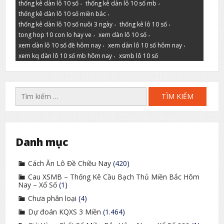
,
,
thống kê dàn lô 10 số
thống kê dàn lô 10 số mb
,
thống kê dàn lô 10 số miền bắc
,
,
thống kê dàn lô 10 số nuôi 3 ngày
thống kê lô 10 số
,
,
tong hop 10 con lo hay ve
xem dàn lô 10 số
,
,
xem dàn lô 10 số đề hôm nay
xem dàn lô 10 số hôm nay
,
xem kq dàn lô 10 số mb hôm nay
xsmb lô 10 số
Tìm
kiếm
cho:
Danh mục
Cách Ăn Lô Đề Chiều Nay
(420)
Cau XSMB – Thống Kê Cầu Bạch Thủ Miền Bắc Hôm
Nay – Xổ Số
(1)
Chưa phân loại
(4)
Dự đoán KQXS 3 Miền
(1.464)