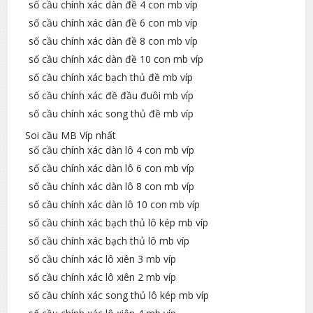
số cầu chính xác dàn đề 4 con mb víp
số cầu chính xác dàn đề 6 con mb víp
số cầu chính xác dàn đề 8 con mb víp
số cầu chính xác dàn đề 10 con mb víp
số cầu chính xác bạch thủ đề mb víp
số cầu chính xác đề đầu đuôi mb víp
số cầu chính xác song thủ đề mb víp
Soi cầu MB Víp nhất
số cầu chính xác dàn lô 4 con mb víp
số cầu chính xác dàn lô 6 con mb víp
số cầu chính xác dàn lô 8 con mb víp
số cầu chính xác dàn lô 10 con mb víp
số cầu chính xác bạch thủ lô kép mb víp
số cầu chính xác bạch thủ lô mb víp
số cầu chính xác lô xiên 3 mb víp
số cầu chính xác lô xiên 2 mb víp
số cầu chính xác song thủ lô kép mb víp