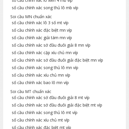
số cầu chính xác lô xiên 4 mb víp
số cầu chính xác song thủ lô mb víp
Soi cầu MN chuẩn xác
số cầu chính xác lô 3 số mt víp
số cầu chính xác đặc biệt mn víp
số cầu chính xác giải tám mn víp
số cầu chính xác sớ đầu đuôi giải 8 mn víp
số cầu chính xác cặp xíu chủ mn víp
số cầu chính xác sớ đầu đuôi giải đặc biệt mn víp
số cầu chính xác song thủ lô mn víp
số cầu chính xác xíu chủ mn víp
số cầu chính xác bao lô mn víp
Soi cầu MT chuẩn xác
số cầu chính xác sớ đầu đuôi giải 8 mt víp
số cầu chính xác sớ đầu đuôi giải đặc biệt mt víp
số cầu chính xác song thủ lô mt víp
số cầu chính xác xíu chủ mt víp
số cầu chính xác đặc biệt mt víp