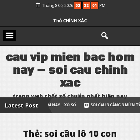
Skip
Tháng 8 06, 2026
02
22
02
PM
to
Miễn Phí Hôm Nay 100%
content
Soi Cầu 24h – Soi Cầu 247 – Soi Cầu Bạch
Thủ CHÍNH XÁC
Soi Cau Mb Rong Bach Kim
Giờ Vàng Chốt Số Miền Bắc Hôm Nay –
c
a
u
v
i
p
m
i
e
n
b
a
c
h
o
m
Xổ Số 666
n
a
y
–
s
o
i
c
a
u
c
h
i
n
h
x
a
c
t
r
a
n
g
w
e
b
c
h
ố
t
s
ố
c
h
u
ẩ
n
n
h
ấ
t
h
i
ệ
n
n
a
y
Latest Post
N BẮC HÔM NAY – XỔ SỐ
SOI CẦU 3 CÀNG 3 MIỀN TỶ LỆ TRÚNG 99%
Thẻ:
soi cầu lô 10 con