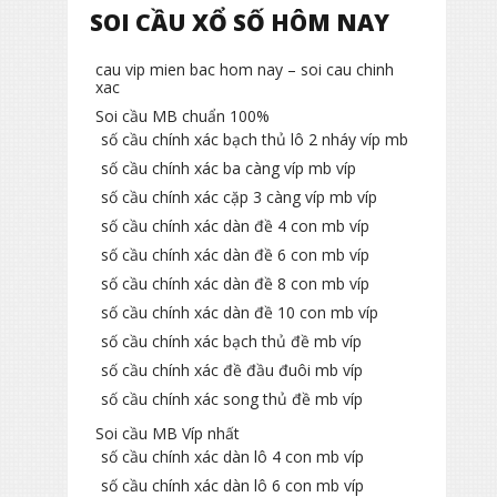
SOI CẦU XỔ SỐ HÔM NAY
cau vip mien bac hom nay – soi cau chinh
xac
Soi cầu MB chuẩn 100%
số cầu chính xác bạch thủ lô 2 nháy víp mb
số cầu chính xác ba càng víp mb víp
số cầu chính xác cặp 3 càng víp mb víp
số cầu chính xác dàn đề 4 con mb víp
số cầu chính xác dàn đề 6 con mb víp
số cầu chính xác dàn đề 8 con mb víp
số cầu chính xác dàn đề 10 con mb víp
số cầu chính xác bạch thủ đề mb víp
số cầu chính xác đề đầu đuôi mb víp
số cầu chính xác song thủ đề mb víp
Soi cầu MB Víp nhất
số cầu chính xác dàn lô 4 con mb víp
số cầu chính xác dàn lô 6 con mb víp