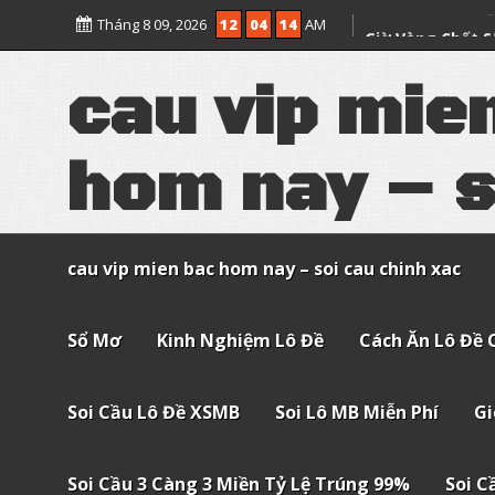
Skip
Tháng 8 09, 2026
12
04
16
AM
to
Soi Cau Mb Ron
content
Giờ Vàng Chốt S
c
a
u
v
i
p
m
i
e
Xổ Số 666
h
o
m
n
a
y
–
c
h
i
n
h
x
a
c
cau vip mien bac hom nay – soi cau chinh xac
t
r
a
n
g
w
e
b
c
h
ố
t
s
ố
c
h
u
ẩ
n
n
h
ấ
t
h
i
ệ
n
n
a
y
Sổ Mơ
Kinh Nghiệm Lô Đề
Cách Ăn Lô Đề 
Soi Cầu Lô Đề XSMB
Soi Lô MB Miễn Phí
Gi
Soi Cầu 3 Càng 3 Miền Tỷ Lệ Trúng 99%
Soi C