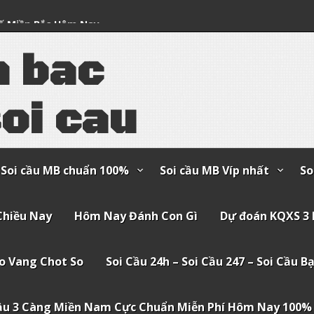
g Bach Kim
ố Miền Bắc Hôm Nay –
n
b
a
c
s
o
i
c
a
u
Soi cầu MB chuẩn 100%
Soi cầu MB Víp nhất
So
Chiều Nay
Hôm Nay Đánh Con Gì
Dự đoán KQXS 3
o Vang Chot So
Soi Cầu 24h – Soi Cầu 247 – Soi Cầu
ầu 3 Càng Miền Nam Cực Chuẩn Miễn Phí Hôm Nay 100%