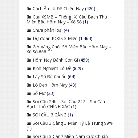
Cách Ăn Lô Đề Chiều Nay
(420)
Cau XSMB – Thống Kê Cầu Bạch Thủ
Miền Bắc Hôm Nay – Xổ Số
(1)
Chưa phân loại
(4)
Dự đoán KQXS 3 Miền
(1.464)
Giờ Vàng Chốt Số Miền Bắc Hôm Nay –
Xổ Số 666
(1)
Hôm Nay Đánh Con Gì
(459)
Kinh Nghiệm Lô Đề
(829)
Lấy Số Đề Chuẩn
(64)
Lô Đẹp Hôm Nay
(48)
Sổ Mơ
(23)
Soi Cầu 24h – Soi Cầu 247 – Soi Cầu
Bạch Thủ CHÍNH XÁC
(1)
SOI CẦU 3 CÀNG
(1)
Soi Cầu 3 Càng 3 Miền Tỷ Lệ Trúng 99%
(1)
Soi Cầu 3 Càng Miền Nam Cực Chuẩn