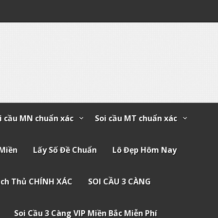
i cầu MN chuẩn xác
Soi cầu MT chuẩn xác
 Miền
Lấy Số Đề Chuẩn
Lô Đẹp Hôm Nay
 Bạch Thủ CHÍNH XÁC
SOI CẦU 3 CÀNG
Soi Cầu 3 Càng VIP Miền Bắc Miễn Phí