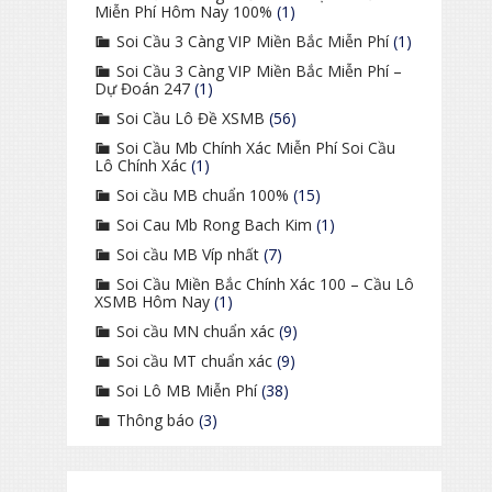
Miễn Phí Hôm Nay 100%
(1)
Soi Cầu 3 Càng VIP Miền Bắc Miễn Phí
(1)
Soi Cầu 3 Càng VIP Miền Bắc Miễn Phí –
Dự Đoán 247
(1)
Soi Cầu Lô Đề XSMB
(56)
Soi Cầu Mb Chính Xác Miễn Phí Soi Cầu
Lô Chính Xác
(1)
Soi cầu MB chuẩn 100%
(15)
Soi Cau Mb Rong Bach Kim
(1)
Soi cầu MB Víp nhất
(7)
Soi Cầu Miền Bắc Chính Xác 100 – Cầu Lô
XSMB Hôm Nay
(1)
Soi cầu MN chuẩn xác
(9)
Soi cầu MT chuẩn xác
(9)
Soi Lô MB Miễn Phí
(38)
Thông báo
(3)