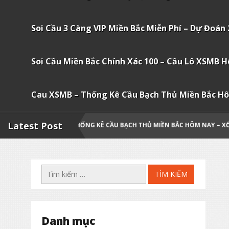
Soi Cầu 3 Càng VIP Miền Bắc Miễn Phí – Dự Đoán 
Soi Cầu Miền Bắc Chính Xác 100 – Cầu Lô XSMB 
Cau XSMB – Thống Kê Cầu Bạch Thủ Miền Bắc Hô
Latest Post
THỐNG KÊ CẦU BẠCH THỦ MIỀN BẮC HÔM NAY – XỔ SỐ
SOI CẦU 3 C
Tìm
kiếm
cho:
Danh mục