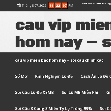
Bạch Thủ CHÍNH
Skip
Tháng 8 07, 2026
11
22
09
PM
to
Soi Cau Mb Ron
content
Giờ Vàng Chốt S
c
a
u
v
i
p
m
i
e
Xổ Số 666
h
o
m
n
a
y
–
c
h
i
n
h
x
a
c
cau vip mien bac hom nay – soi cau chinh xac
t
r
a
n
g
w
e
b
c
h
ố
t
s
ố
c
h
u
ẩ
n
n
h
ấ
t
h
i
ệ
n
n
a
y
Sổ Mơ
Kinh Nghiệm Lô Đề
Cách Ăn Lô Đề 
Soi Cầu Lô Đề XSMB
Soi Lô MB Miễn Phí
Gi
Soi Cầu 3 Càng 3 Miền Tỷ Lệ Trúng 99%
Soi C