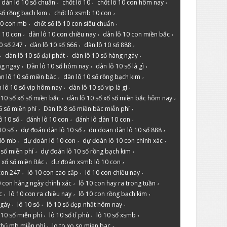
,
,
,
 dàn lô 10 số chuẩn
chốt lô 10
chốt lô 10 con hôm nay
,
,
 số rồng bạch kim
chốt lô xsmb 10 con
,
,
 10 con mb
chốt số lô 10 con siêu chuẩn
,
,
,
ô 10 con
dàn lô 10 con chiều nay
dàn lô 10 con miền bắc
,
,
,
0 số 247
dàn lô 10 số 666
dàn lô 10 số 888
,
,
,
dàn lô 10 số đại phát
dàn lô 10 số hàng ngày
,
,
,
ng ngay
Dàn lô 10 số hôm nay
dàn lô 10 số là gì
,
,
n lô 10 số miền bắc
dàn lô 10 số rồng bạch kim
,
,
 lô 10 số vip hôm nay
dàn lô 10 số vip là gì
,
,
 10 số xổ số miền bắc
dàn lô 10 số xổ số miền bắc hôm nay
,
,
6 số miền phí
Dàn lô 8 số miền bắc miễn phí
,
,
,
ô 10 số
đánh lô 10 con
đánh lô dàn 10 con
,
,
,
10 số
dự đoán dàn lô 10 số
du doan dàn lô 10 số 888
,
,
,
 lô mb
dự đoán lô 10 con
dự đoán lô 10 con chính xác
,
,
 số miễn phí
dự đoán lô 10 số rồng bạch kim
,
,
 xổ số miền Bắc
dự đoán xsmb lô 10 con
,
,
,
con 247
lô 10 con cao cấp
lô 10 con chiều nay
,
,
0 con hàng ngày chính xác
lô 10 con hay ra trong tuần
,
,
,
c
lô 10 con ra chiều nay
lô 10 con rồng bạch kim
,
,
,
ngày
lô 10 số
lô 10 số đẹp nhất hôm nay
,
,
,
 10 số miễn phí
lô 10 số tỉ phú
lô 10 số xsmb
,
,
 thủ mb miễn phí
lo to xo so mien bac