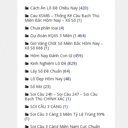
Cách Ăn Lô Đề Chiều Nay
(420)
Cau XSMB – Thống Kê Cầu Bạch Thủ
Miền Bắc Hôm Nay – Xổ Số
(1)
Chưa phân loại
(4)
Dự đoán KQXS 3 Miền
(1.464)
Giờ Vàng Chốt Số Miền Bắc Hôm Nay –
Xổ Số 666
(1)
Hôm Nay Đánh Con Gì
(459)
Kinh Nghiệm Lô Đề
(829)
Lấy Số Đề Chuẩn
(64)
Lô Đẹp Hôm Nay
(48)
Sổ Mơ
(23)
Soi Cầu 24h – Soi Cầu 247 – Soi Cầu
Bạch Thủ CHÍNH XÁC
(1)
SOI CẦU 3 CÀNG
(1)
Soi Cầu 3 Càng 3 Miền Tỷ Lệ Trúng 99%
(1)
Soi Cầu 3 Càng Miền Nam Cực Chuẩn