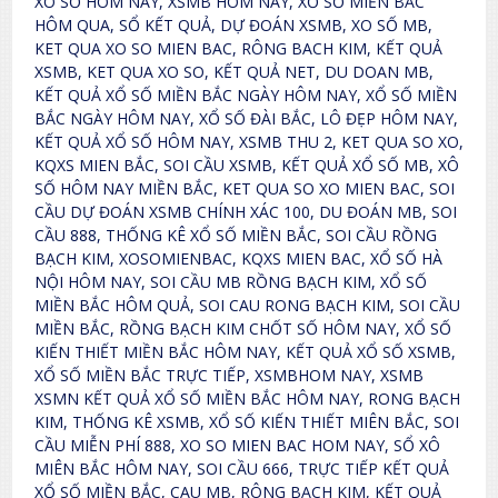
XÔ SỐ HÔM NAY, XSMB HÔM NAY, XỔ SỐ MIỀN BẮC
HÔM QUA, SỔ KẾT QUẢ, DỰ ĐOÁN XSMB, XO SỐ MB,
KET QUA XO SO MIEN BAC, RÔNG BACH KIM, KẾT QUẢ
XSMB, KET QUA XO SO, KẾT QUẢ NET, DU DOAN MB,
KẾT QUẢ XỔ SỐ MIỀN BẮC NGÀY HÔM NAY, XỔ SỐ MIỀN
BẮC NGÀY HÔM NAY, XỔ SỐ ĐÀI BẮC, LÔ ĐẸP HÔM NAY,
KẾT QUẢ XỔ SỐ HÔM NAY, XSMB THU 2, KET QUA SO XO,
KQXS MIEN BẮC, SOI CẦU XSMB, KẾT QUẢ XỔ SỐ MB, XÔ
SỐ HÔM NAY MIỀN BẮC, KET QUA SO XO MIEN BAC, SOI
CẦU DỰ ĐOÁN XSMB CHÍNH XÁC 100, DU ĐOÁN MB, SOI
CẦU 888, THỐNG KÊ XỔ SỐ MIỀN BẮC, SOI CẦU RỒNG
BẠCH KIM, XOSOMIENBAC, KQXS MIEN BAC, XỔ SỐ HÀ
NỘI HÔM NAY, SOI CẦU MB RỒNG BẠCH KIM, XỔ SỐ
MIỀN BẮC HÔM QUẢ, SOI CAU RONG BẠCH KIM, SOI CẦU
MIỀN BẮC, RỒNG BẠCH KIM CHỐT SỐ HÔM NAY, XỔ SỐ
KIẾN THIẾT MIỀN BẮC HÔM NAY, KẾT QUẢ XỔ SỐ XSMB,
XỔ SỐ MIỀN BẮC TRỰC TIẾP, XSMBHOM NAY, XSMB
XSMN KẾT QUẢ XỔ SỐ MIỀN BẮC HÔM NAY, RONG BẠCH
KIM, THỐNG KÊ XSMB, XỔ SỐ KIẾN THIẾT MIÊN BẮC, SOI
CẦU MIỄN PHÍ 888, XO SO MIEN BAC HOM NAY, SỔ XÔ
MIÊN BẮC HÔM NAY, SOI CẦU 666, TRỰC TIẾP KẾT QUẢ
XỔ SỐ MIỀN BẮC, CAU MB, RÔNG BẠCH KIM, KẾT QUẢ