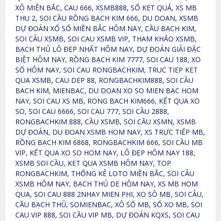
XÔ MIÊN BẮC, CAU 666, XSMB888, SỔ KET QUẢ, XS MB
THU 2, SOI CẦU RỒNG BẠCH KIM 666, DU DOAN, XSMB
DỰ ĐOÁN XỔ SỐ MIỀN BẮC HÔM NAY, CẦU BẠCH KIM,
SOI CÂU XSMB, SOI CAU XSMB VIP, THAM KHẢO XSMB,
BẠCH THỦ LÔ ĐẸP NHẤT HÔM NAY, DỰ ĐOÁN GIẢI ĐẶC
BIỆT HÔM NAY, RỒNG BẠCH KIM 7777, SOI CAU 188, XO
SỐ HÔM NAY, SOI CAU RONGBACHKIM, TRUC TIEP KET
QUA XSMB, CAU DEP 88, RONGBACHKIM888, SOI CẦU
BACH KIM, MIENBAC, DU DOAN XO SO MIEN BAC HOM
NAY, SOI CAU XS MB, RONG BACH KIM666, KẾT QUA XO
SO, SOI CAU 6666, SOI CAU 777, SOI CẦU 2888,
RONGBACHKIM 888, CẦU XSMB, SOI CẦU XSMN, XSMB
DỰ ĐOÁN, DU ĐOAN XSMB HOM NAY, XS TRỰC TIẾP MB,
RỒNG BẠCH KIM 6868, RONGBACHKIM 666, SOI CẦU MB
VIP, KẾT QUA XO SO HOM NAY, LÔ ĐẸP HÔM NAY 188,
XSMB SOI CẦU, KET QUA XSMB HÔM NAY, TOP
RONGBACHKIM, THỐNG KÊ LOTO MIỀN BẮC, SOI CÂU
XSMB HÔM NAY, BẠCH THỦ DE HÔM NAY, XS MB HOM
QUA, SOI CAU 888 2NHAY MIEN PHI, XO SÔ MB, SOI CÂU,
CẦU BẠCH THỦ, SOMIENBAC, XÔ SỐ MB, SỐ XO MB, SOI
CAU VIP 888, SOI CẦU VIP MB, DỰ ĐOÁN KQXS, SOI CAU