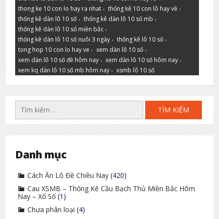
,
,
thong ke 10 con lo hay ra nhat
thống kê 10 con lô hay về
,
,
thống kê dàn lô 10 số
thống kê dàn lô 10 số mb
,
thống kê dàn lô 10 số miền bắc
,
,
thống kê dàn lô 10 số nuôi 3 ngày
thống kê lô 10 số
,
,
tong hop 10 con lo hay ve
xem dàn lô 10 số
,
,
xem dàn lô 10 số đề hôm nay
xem dàn lô 10 số hôm nay
,
xem kq dàn lô 10 số mb hôm nay
xsmb lô 10 số
Tìm
kiếm
cho:
Danh mục
Cách Ăn Lô Đề Chiều Nay
(420)
Cau XSMB – Thống Kê Cầu Bạch Thủ Miền Bắc Hôm
Nay – Xổ Số
(1)
Chưa phân loại
(4)