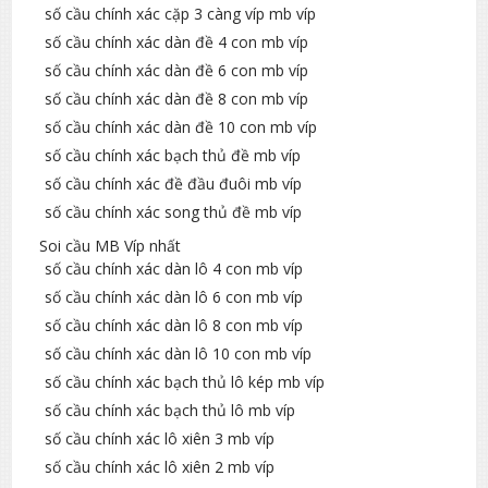
số cầu chính xác cặp 3 càng víp mb víp
số cầu chính xác dàn đề 4 con mb víp
số cầu chính xác dàn đề 6 con mb víp
số cầu chính xác dàn đề 8 con mb víp
số cầu chính xác dàn đề 10 con mb víp
số cầu chính xác bạch thủ đề mb víp
số cầu chính xác đề đầu đuôi mb víp
số cầu chính xác song thủ đề mb víp
Soi cầu MB Víp nhất
số cầu chính xác dàn lô 4 con mb víp
số cầu chính xác dàn lô 6 con mb víp
số cầu chính xác dàn lô 8 con mb víp
số cầu chính xác dàn lô 10 con mb víp
số cầu chính xác bạch thủ lô kép mb víp
số cầu chính xác bạch thủ lô mb víp
số cầu chính xác lô xiên 3 mb víp
số cầu chính xác lô xiên 2 mb víp