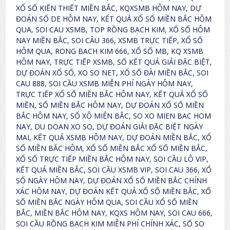
XỔ SỐ KIẾN THIẾT MIỀN BẮC, KQXSMB HÔM NAY, DỰ
ĐOÁN SỐ DE HÔM NAY, KẾT QUẢ XỔ SỐ MIỀN BẮC HÔM
QUA, SOI CAU XSMB, TOP RỒNG BẠCH KIM, XỔ SỐ HÔM
NAY MIỀN BẮC, SOI CÂU 366, XSMB TRỰC TIẾP, XỔ SỐ
HÔM QUA, RONG BACH KIM 666, XỔ SỐ MB, KQ XSMB
HÔM NAY, TRỰC TIẾP XSMB, SỐ KẾT QUẢ GIẢI ĐẶC BIỆT,
DỰ ĐOÁN XỔ SỐ, XO SO NET, XỔ SỐ ĐÀI MIỀN BẮC, SOI
CAU 888, SOI CẦU XSMB MIỄN PHÍ NGÀY HÔM NAY,
TRỰC TIẾP XỔ SỐ MIỀN BẮC HÔM NAY, KẾT QUẢ XỔ SỐ
MIỀN, SỐ MIỀN BẮC HÔM NAY, DỰ ĐOÁN XỔ SỐ MIỀN
BẮC HÔM NAY, SỔ XÔ MIÊN BẮC, SO XO MIEN BAC HOM
NAY, DU DOAN XO SO, DỰ ĐOÁN GIẢI ĐẶC BIỆT NGÀY
MAI, KẾT QUẢ XSMB HÔM NAY, DỰ ĐOÁN MIỀN BẮC, XỔ
SỐ MIỀN BẮC HÔM, XỔ SỐ MIỀN BẮC XỔ SỐ MIỀN BẮC,
XỔ SỐ TRỰC TIẾP MIỀN BẮC HÔM NAY, SOI CẦU LÔ VIP,
KẾT QUẢ MIỀN BẮC, SOI CẦU XSMB VIP, SOI CAU 366, XỔ
SỐ NGÀY HÔM NAY, DỰ ĐOÁN XỔ SỐ MIỀN BẮC CHÍNH
XÁC HÔM NAY, DỰ ĐOÁN KẾT QUẢ XỔ SỐ MIỀN BẮC, XỔ
SỐ MIỀN BẮC NGÀY HÔM QUA, SOI CẦU XỔ SỐ MIỀN
BẮC, MIỀN BẮC HÔM NAY, KQXS HÔM NAY, SOI CAU 666,
SOI CẦU RỒNG BẠCH KIM MIỄN PHÍ CHÍNH XÁC, SỐ SO