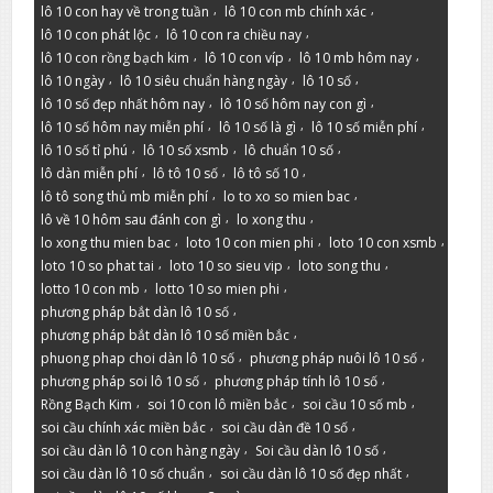
,
,
lô 10 con hay về trong tuần
lô 10 con mb chính xác
,
,
lô 10 con phát lộc
lô 10 con ra chiều nay
,
,
,
lô 10 con rồng bạch kim
lô 10 con víp
lô 10 mb hôm nay
,
,
,
lô 10 ngày
lô 10 siêu chuẩn hàng ngày
lô 10 số
,
,
lô 10 số đẹp nhất hôm nay
lô 10 số hôm nay con gì
,
,
,
lô 10 số hôm nay miễn phí
lô 10 số là gì
lô 10 số miễn phí
,
,
,
lô 10 số tỉ phú
lô 10 số xsmb
lô chuẩn 10 số
,
,
,
lô dàn miễn phí
lô tô 10 số
lô tô số 10
,
,
lô tô song thủ mb miễn phí
lo to xo so mien bac
,
,
lô về 10 hôm sau đánh con gì
lo xong thu
,
,
,
lo xong thu mien bac
loto 10 con mien phi
loto 10 con xsmb
,
,
,
loto 10 so phat tai
loto 10 so sieu vip
loto song thu
,
,
lotto 10 con mb
lotto 10 so mien phi
,
phương pháp bắt dàn lô 10 số
,
phương pháp bắt dàn lô 10 số miền bắc
,
,
phuong phap choi dàn lô 10 số
phương pháp nuôi lô 10 số
,
,
phương pháp soi lô 10 số
phương pháp tính lô 10 số
,
,
,
Rồng Bạch Kim
soi 10 con lô miền bắc
soi cầu 10 số mb
,
,
soi cầu chính xác miền bắc
soi cầu dàn đề 10 số
,
,
soi cầu dàn lô 10 con hàng ngày
Soi cầu dàn lô 10 số
,
,
soi cầu dàn lô 10 số chuẩn
soi cầu dàn lô 10 số đẹp nhất