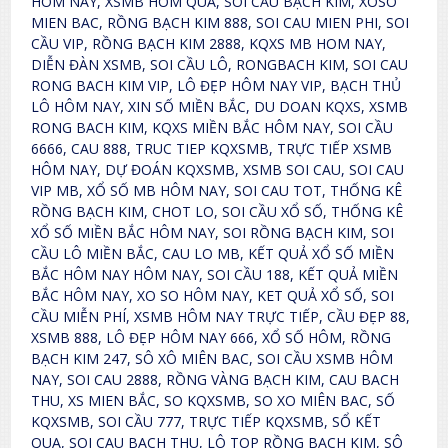
HÔM NAY, XSMB HOM QUA, SOI CẦU BẠCH KIM, XOSO
MIEN BAC, RỒNG BẠCH KIM 888, SOI CAU MIEN PHI, SOI
CẦU VIP, RỒNG BẠCH KIM 2888, KQXS MB HOM NAY,
DIỄN ĐÀN XSMB, SOI CẦU LÔ, RONGBACH KIM, SOI CAU
RONG BACH KIM VIP, LÔ ĐẸP HÔM NAY VIP, BẠCH THỦ
LÔ HÔM NAY, XIN SỐ MIỀN BẮC, DU DOAN KQXS, XSMB
RONG BACH KIM, KQXS MIỀN BẮC HÔM NAY, SOI CẦU
6666, CAU 888, TRUC TIEP KQXSMB, TRỰC TIẾP XSMB
HÔM NAY, DỰ ĐOÁN KQXSMB, XSMB SOI CAU, SOI CAU
VIP MB, XỔ SỐ MB HÔM NAY, SOI CAU TOT, THỐNG KÊ
RỒNG BẠCH KIM, CHOT LO, SOI CẦU XỔ SỐ, THỐNG KÊ
XỔ SỐ MIỀN BẮC HÔM NAY, SOI RỒNG BẠCH KIM, SOI
CẦU LÔ MIỀN BẮC, CAU LO MB, KẾT QUẢ XỔ SỐ MIỀN
BẮC HÔM NAY HÔM NAY, SOI CẦU 188, KẾT QUẢ MIỀN
BẮC HÔM NAY, XO SO HÔM NAY, KET QUẢ XỔ SỐ, SOI
CẦU MIỄN PHÍ, XSMB HÔM NAY TRỰC TIẾP, CẦU ĐẸP 88,
XSMB 888, LÔ ĐẸP HÔM NAY 666, XỔ SỐ HÔM, RỒNG
BẠCH KIM 247, SÔ XÔ MIÊN BAC, SOI CẦU XSMB HÔM
NAY, SOI CAU 2888, RỒNG VÀNG BẠCH KIM, CAU BACH
THU, XS MIEN BẮC, SO KQXSMB, SO XO MIÊN BAC, SỐ
KQXSMB, SOI CẦU 777, TRỰC TIẾP KQXSMB, SỔ KẾT
QUA, SOI CAU BACH THU, LÔ TOP RỒNG BẠCH KIM, SÔ