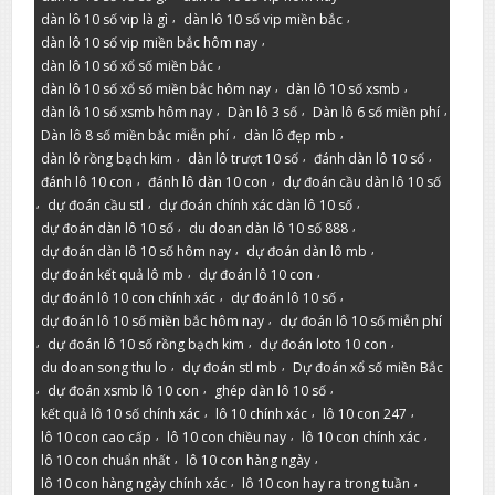
,
,
dàn lô 10 số vip là gì
dàn lô 10 số vip miền bắc
,
dàn lô 10 số vip miền bắc hôm nay
,
dàn lô 10 số xổ số miền bắc
,
,
dàn lô 10 số xổ số miền bắc hôm nay
dàn lô 10 số xsmb
,
,
,
dàn lô 10 số xsmb hôm nay
Dàn lô 3 số
Dàn lô 6 số miền phí
,
,
Dàn lô 8 số miền bắc miễn phí
dàn lô đẹp mb
,
,
,
dàn lô rồng bạch kim
dàn lô trượt 10 số
đánh dàn lô 10 số
,
,
đánh lô 10 con
đánh lô dàn 10 con
dự đoán cầu dàn lô 10 số
,
,
,
dự đoán cầu stl
dự đoán chính xác dàn lô 10 số
,
,
dự đoán dàn lô 10 số
du doan dàn lô 10 số 888
,
,
dự đoán dàn lô 10 số hôm nay
dự đoán dàn lô mb
,
,
dự đoán kết quả lô mb
dự đoán lô 10 con
,
,
dự đoán lô 10 con chính xác
dự đoán lô 10 số
,
dự đoán lô 10 số miền bắc hôm nay
dự đoán lô 10 số miễn phí
,
,
,
dự đoán lô 10 số rồng bạch kim
dự đoán loto 10 con
,
,
du doan song thu lo
dự đoán stl mb
Dự đoán xổ số miền Bắc
,
,
,
dự đoán xsmb lô 10 con
ghép dàn lô 10 số
,
,
,
kết quả lô 10 số chính xác
lô 10 chính xác
lô 10 con 247
,
,
,
lô 10 con cao cấp
lô 10 con chiều nay
lô 10 con chính xác
,
,
lô 10 con chuẩn nhất
lô 10 con hàng ngày
,
,
lô 10 con hàng ngày chính xác
lô 10 con hay ra trong tuần