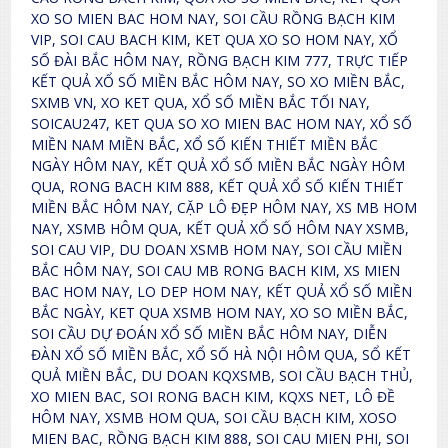
XO SO MIEN BAC HOM NAY, SOI CẦU RỒNG BẠCH KIM
VIP, SOI CAU BACH KIM, KET QUA XO SO HOM NAY, XỔ
SỐ ĐÀI BẮC HÔM NAY, RỒNG BẠCH KIM 777, TRỰC TIẾP
KẾT QUẢ XỔ SỐ MIỀN BẮC HÔM NAY, SO XO MIỀN BẮC,
SXMB VN, XO KET QUA, XỔ SỐ MIỀN BẮC TỐI NAY,
SOICAU247, KET QUA SO XO MIEN BAC HOM NAY, XỔ SỐ
MIỀN NAM MIỀN BẮC, XỔ SỐ KIẾN THIẾT MIỀN BẮC
NGÀY HÔM NAY, KẾT QUẢ XỔ SỐ MIỀN BẮC NGÀY HÔM
QUA, RONG BACH KIM 888, KẾT QUẢ XỔ SỐ KIẾN THIẾT
MIỀN BẮC HÔM NAY, CẶP LÔ ĐẸP HÔM NAY, XS MB HOM
NAY, XSMB HÔM QUA, KẾT QUẢ XỔ SỐ HÔM NAY XSMB,
SOI CAU VIP, DU DOAN XSMB HOM NAY, SOI CẦU MIỀN
BẮC HÔM NAY, SOI CAU MB RONG BACH KIM, XS MIEN
BAC HOM NAY, LO DEP HOM NAY, KẾT QUẢ XỔ SỐ MIỀN
BẮC NGÀY, KET QUA XSMB HOM NAY, XO SO MIỀN BẮC,
SOI CẦU DỰ ĐOÁN XỔ SỐ MIỀN BẮC HÔM NAY, DIỄN
ĐÀN XỔ SỐ MIỀN BẮC, XỔ SỐ HÀ NỘI HÔM QUA, SỔ KẾT
QUẢ MIỀN BẮC, DU DOAN KQXSMB, SOI CẦU BẠCH THỦ,
XO MIEN BAC, SOI RONG BACH KIM, KQXS NET, LÔ ĐỀ
HÔM NAY, XSMB HOM QUA, SOI CẦU BẠCH KIM, XOSO
MIEN BAC, RỒNG BẠCH KIM 888, SOI CAU MIEN PHI, SOI