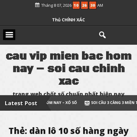
Skip
Tháng 8 07, 2026
10
26
31
AM
Miễn Phí Hôm Nay 100%
to
content
Soi Cầu 24h – Soi Cầu 247 – Soi Cầu Bạch
Thủ CHÍNH XÁC
Soi Cau Mb Rong Bach Kim
Giờ Vàng Chốt Số Miền Bắc Hôm Nay –
Xổ Số 666
c
a
u
v
i
p
m
i
e
n
b
a
c
h
o
m
n
a
y
–
s
o
i
c
a
u
c
h
i
n
h
x
a
c
t
r
a
n
g
w
e
b
c
h
ố
t
s
ố
c
h
u
ẩ
n
n
h
ấ
t
h
i
ệ
n
n
a
y
Latest Post
ỀN BẮC HÔM NAY – XỔ SỐ
SOI CẦU 3 CÀNG 3 MIỀN TỶ LỆ TRÚNG 9
Thẻ:
dàn lô 10 số hàng ngày