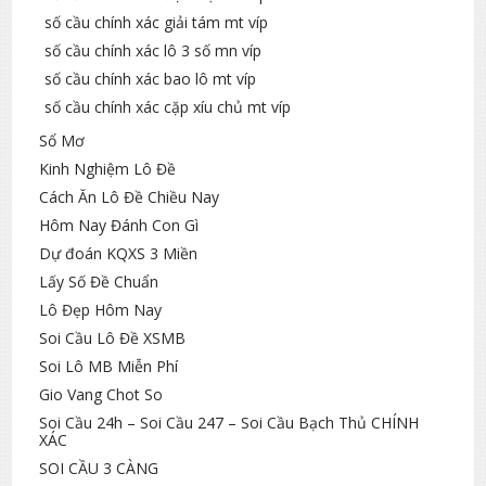
số cầu chính xác giải tám mt víp
số cầu chính xác lô 3 số mn víp
số cầu chính xác bao lô mt víp
số cầu chính xác cặp xíu chủ mt víp
Sổ Mơ
Kinh Nghiệm Lô Đề
Cách Ăn Lô Đề Chiều Nay
Hôm Nay Đánh Con Gì
Dự đoán KQXS 3 Miền
Lấy Số Đề Chuẩn
Lô Đẹp Hôm Nay
Soi Cầu Lô Đề XSMB
Soi Lô MB Miễn Phí
Gio Vang Chot So
Soi Cầu 24h – Soi Cầu 247 – Soi Cầu Bạch Thủ CHÍNH
XÁC
SOI CẦU 3 CÀNG