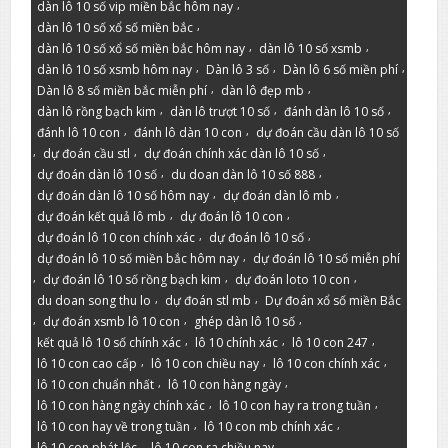
,
dàn lô 10 số vip miền bắc hôm nay
,
dàn lô 10 số xổ số miền bắc
,
,
dàn lô 10 số xổ số miền bắc hôm nay
dàn lô 10 số xsmb
,
,
,
dàn lô 10 số xsmb hôm nay
Dàn lô 3 số
Dàn lô 6 số miền phí
,
,
Dàn lô 8 số miền bắc miễn phí
dàn lô đẹp mb
,
,
,
dàn lô rồng bạch kim
dàn lô trượt 10 số
đánh dàn lô 10 số
,
,
đánh lô 10 con
đánh lô dàn 10 con
dự đoán cầu dàn lô 10 số
,
,
,
dự đoán cầu stl
dự đoán chính xác dàn lô 10 số
,
,
dự đoán dàn lô 10 số
du doan dàn lô 10 số 888
,
,
dự đoán dàn lô 10 số hôm nay
dự đoán dàn lô mb
,
,
dự đoán kết quả lô mb
dự đoán lô 10 con
,
,
dự đoán lô 10 con chính xác
dự đoán lô 10 số
,
dự đoán lô 10 số miền bắc hôm nay
dự đoán lô 10 số miễn phí
,
,
,
dự đoán lô 10 số rồng bạch kim
dự đoán loto 10 con
,
,
du doan song thu lo
dự đoán stl mb
Dự đoán xổ số miền Bắc
,
,
,
dự đoán xsmb lô 10 con
ghép dàn lô 10 số
,
,
,
kết quả lô 10 số chính xác
lô 10 chính xác
lô 10 con 247
,
,
,
lô 10 con cao cấp
lô 10 con chiều nay
lô 10 con chính xác
,
,
lô 10 con chuẩn nhất
lô 10 con hàng ngày
,
,
lô 10 con hàng ngày chính xác
lô 10 con hay ra trong tuần
,
,
lô 10 con hay về trong tuần
lô 10 con mb chính xác
,
,
lô 10 con phát lộc
lô 10 con ra chiều nay