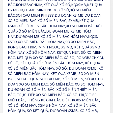
BẮC,RONGBẠCHKIM,KẾT QUẢ XỔ SỐ,KQXSMB,KET QUA
XS MB,KQ XSMB,MINH NGỌC,XÔ SỐ,XỔ SO MIỀN
BẮC,SOI CAU MIEN PHI 888,DU DOAN XS MB,DU DOAN
XO SO MIEN BAC,XỔ SỐ MIỀN BẮC, SXMB,KẾT QUA
XSMB,XỔ SỐ MIÊN BẮC HÔM NAY,XÔ SÔ MIÊN BĂC,KẾT
QUẢ XỔ SỐ MIỀN BẮC,DU ĐOAN MB,XS MB HÔM
NAY,DỰ ĐOÁN MB,XỔ SỐ MIỀN BẮC HÔM NAY,KQXS,
XSTD,XÔ SỐ MIỀN BẮC HÔM NAY,SO XO MIEN BẮC,
RONG BACH KIM, MINH NGOC, XS MB, KÊT QUẢ XSMB
HÔM NAY, XỔ SỐ HÔM NAY, KETQUA NET, SỐ XO MIEN
BAC, KẾT QUẢ XỔ SỐ MIÊN BẮC, XÔ SO, RONGBACHKIM,
XỔ SÔ, KẾT QUẢ XỔ SỐ MIỀN BẮC HÔM NAY, KẾT QUẢ
XỔ SỐ MIÊN BẮC HÔM NAY, XỔ SỐ, DU DOAN XSMB, XÔ
SÔ MIÊN BĂC HÔM NAY, KET QUA XSMB, SO XO MIEN
BAC, SO KET QUA, SOI CAU MB, XỔ SỐ MIỀN, SỐ XO, DU
ĐOAN XO SO MIEN BAC, SỐ MIỀN BẮC, XO SO HOM NAY,
DỰ ĐOÁN XỔ SỐ MIỀN BẮC, XỔ SỐ KIẾN THIẾT MIỀN
BẮC, TRỰC TIẾP XỔ SỐ MIỀN BẮC, XỔ SỐ TRỰC TIẾP
MIỀN BẮC, THỐNG KÊ GIẢI ĐẶC BIỆT, KQXS MIỀN BẮC,
XÔ SỐ HÔM NAY, XSMB HÔM NAY, XỔ SỐ MIỀN BẮC
HÔM QUA, SỔ KẾT QUẢ, DỰ ĐOÁN XSMB, XO SỐ MB,