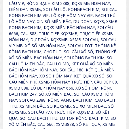
CẦU VIP, RỒNG BẠCH KIM 2888, KQXS MB HOM NAY,
DIỄN ĐÀN XSMB, SOI CẦU LÔ, RONGBACH KIM, SOI CAU
RONG BACH KIM VIP, LÔ ĐẸP HÔM NAY VIP, BẠCH THỦ
LÔ HÔM NAY, XIN SỐ MIỀN BẮC, DU DOAN KQXS, XSMB
RONG BACH KIM, KQXS MIỀN BẮC HÔM NAY, SOI CẦU
6666, CAU 888, TRUC TIEP KQXSMB, TRỰC TIẾP XSMB
HÔM NAY, DỰ ĐOÁN KQXSMB, XSMB SOI CAU, SOI CAU
VIP MB, XỔ SỐ MB HÔM NAY, SOI CAU TOT, THỐNG KÊ
RỒNG BẠCH KIM, CHOT LO, SOI CẦU XỔ SỐ, THỐNG KÊ
XỔ SỐ MIỀN BẮC HÔM NAY, SOI RỒNG BẠCH KIM, SOI
CẦU LÔ MIỀN BẮC, CAU LO MB, KẾT QUẢ XỔ SỐ MIỀN
BẮC HÔM NAY HÔM NAY, SOI CẦU 188, KẾT QUẢ MIỀN
BẮC HÔM NAY, XO SO HÔM NAY, KET QUẢ XỔ SỐ, SOI
CẦU MIỄN PHÍ, XSMB HÔM NAY TRỰC TIẾP, CẦU ĐẸP 88,
XSMB 888, LÔ ĐẸP HÔM NAY 666, XỔ SỐ HÔM, RỒNG
BẠCH KIM 247, SÔ XÔ MIÊN BAC, SOI CẦU XSMB HÔM
NAY, SOI CAU 2888, RỒNG VÀNG BẠCH KIM, CAU BACH
THU, XS MIEN BẮC, SO KQXSMB, SO XO MIÊN BAC, SỐ
KQXSMB, SOI CẦU 777, TRỰC TIẾP KQXSMB, SỔ KẾT
QUA, SOI CAU BACH THU, LÔ TOP RỒNG BẠCH KIM, SÔ
XÔ MIÊN BẮC, CAU 666, XSMB888, SỔ KET QUẢ, XS MB