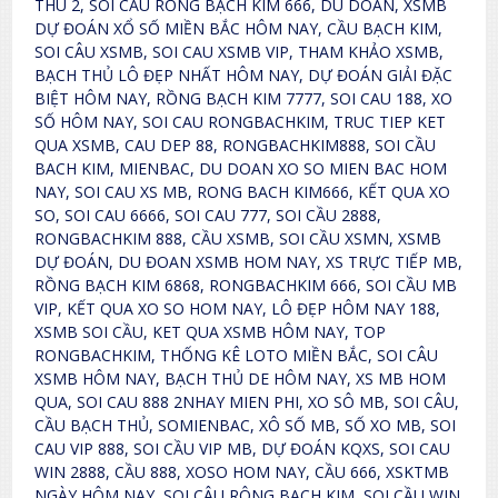
THU 2, SOI CẦU RỒNG BẠCH KIM 666, DU DOAN, XSMB
DỰ ĐOÁN XỔ SỐ MIỀN BẮC HÔM NAY, CẦU BẠCH KIM,
SOI CÂU XSMB, SOI CAU XSMB VIP, THAM KHẢO XSMB,
BẠCH THỦ LÔ ĐẸP NHẤT HÔM NAY, DỰ ĐOÁN GIẢI ĐẶC
BIỆT HÔM NAY, RỒNG BẠCH KIM 7777, SOI CAU 188, XO
SỐ HÔM NAY, SOI CAU RONGBACHKIM, TRUC TIEP KET
QUA XSMB, CAU DEP 88, RONGBACHKIM888, SOI CẦU
BACH KIM, MIENBAC, DU DOAN XO SO MIEN BAC HOM
NAY, SOI CAU XS MB, RONG BACH KIM666, KẾT QUA XO
SO, SOI CAU 6666, SOI CAU 777, SOI CẦU 2888,
RONGBACHKIM 888, CẦU XSMB, SOI CẦU XSMN, XSMB
DỰ ĐOÁN, DU ĐOAN XSMB HOM NAY, XS TRỰC TIẾP MB,
RỒNG BẠCH KIM 6868, RONGBACHKIM 666, SOI CẦU MB
VIP, KẾT QUA XO SO HOM NAY, LÔ ĐẸP HÔM NAY 188,
XSMB SOI CẦU, KET QUA XSMB HÔM NAY, TOP
RONGBACHKIM, THỐNG KÊ LOTO MIỀN BẮC, SOI CÂU
XSMB HÔM NAY, BẠCH THỦ DE HÔM NAY, XS MB HOM
QUA, SOI CAU 888 2NHAY MIEN PHI, XO SÔ MB, SOI CÂU,
CẦU BẠCH THỦ, SOMIENBAC, XÔ SỐ MB, SỐ XO MB, SOI
CAU VIP 888, SOI CẦU VIP MB, DỰ ĐOÁN KQXS, SOI CAU
WIN 2888, CẦU 888, XOSO HOM NAY, CẦU 666, XSKTMB
NGÀY HÔM NAY, SOI CÂU RÔNG BACH KIM, SOI CẦU WIN