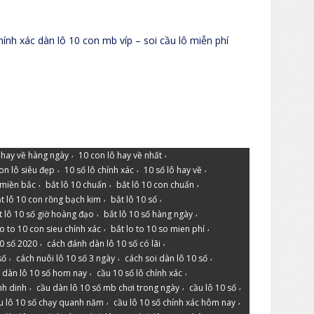
h xác dàn lô 10 con mb víp – soi cầu lô miễn phí
,
,
 hay về hàng ngày
10 con lô hay về nhất
,
,
,
on lô siêu đẹp
10 số lô chính xác
10 số lô hay về
,
,
,
 miền bắc
bắt lô 10 chuẩn
bắt lô 10 con chuẩn
,
,
t lô 10 con rồng bạch kim
bắt lô 10 số
,
,
t lô 10 số giờ hoàng đạo
bắt lô 10 số hàng ngày
,
,
lo to 10 con sieu chính xác
bắt lo to 10 so mien phí
,
,
10 số 2020
cách đánh dàn lô 10 số có lãi
,
,
,
số
cách nuôi lô 10 số 3 ngày
cách soi dàn lô 10 số
,
,
 dàn lô 10 số hom nay
cầu 10 số lô chính xác
,
,
,
nh dinh
cầu dàn lô 10 số mb chơi trong ngày
cầu lô 10 số
,
,
u lô 10 số chạy quanh năm
cầu lô 10 số chính xác hôm nay