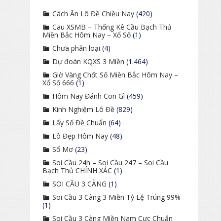
Cách Ăn Lô Đề Chiều Nay
(420)
Cau XSMB – Thống Kê Cầu Bạch Thủ
Miền Bắc Hôm Nay – Xổ Số
(1)
Chưa phân loại
(4)
Dự đoán KQXS 3 Miền
(1.464)
Giờ Vàng Chốt Số Miền Bắc Hôm Nay –
Xổ Số 666
(1)
Hôm Nay Đánh Con Gì
(459)
Kinh Nghiệm Lô Đề
(829)
Lấy Số Đề Chuẩn
(64)
Lô Đẹp Hôm Nay
(48)
Sổ Mơ
(23)
Soi Cầu 24h – Soi Cầu 247 – Soi Cầu
Bạch Thủ CHÍNH XÁC
(1)
SOI CẦU 3 CÀNG
(1)
Soi Cầu 3 Càng 3 Miền Tỷ Lệ Trúng 99%
(1)
Soi Cầu 3 Càng Miền Nam Cực Chuẩn