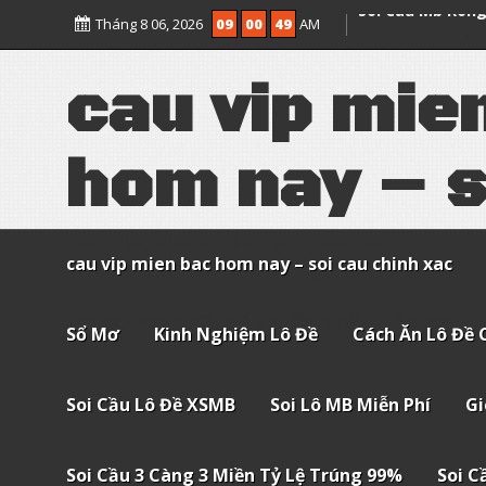
Skip
Tháng 8 06, 2026
09
00
51
AM
to
Soi Cau Mb Ron
content
Giờ Vàng Chốt S
c
a
u
v
i
p
m
i
e
Xổ Số 666
h
o
m
n
a
y
–
c
h
i
n
h
x
a
c
cau vip mien bac hom nay – soi cau chinh xac
t
r
a
n
g
w
e
b
c
h
ố
t
s
ố
c
h
u
ẩ
n
n
h
ấ
t
h
i
ệ
n
n
a
y
Sổ Mơ
Kinh Nghiệm Lô Đề
Cách Ăn Lô Đề 
Soi Cầu Lô Đề XSMB
Soi Lô MB Miễn Phí
Gi
Soi Cầu 3 Càng 3 Miền Tỷ Lệ Trúng 99%
Soi C