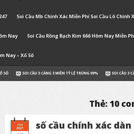
247
Soi Cầu Mb Chính Xác Miễn Phí Soi Cầu Lô Chính 
Hôm Nay
Soi Cầu Rồng Bạch Kim 666 Hôm Nay Miễn Ph
m Nay – Xổ Số
CÀNG 3 MIỀN TỶ LỆ TRÚNG 99%
SOI CẦU 3 CÀNG VIP MIỀN BẮC MIỄN
Thẻ:
10 co
số cầu chính xác dàn 
Th4
2021