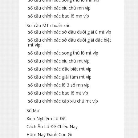
số cầu chính xác xíu chủ mn víp
số cầu chính xác bao lô mn víp
Soi cầu MT chuẩn xác
số cầu chính xác sớ đầu đuôi giải 8 mt víp
số cầu chính xác sớ đầu đuôi giải đặc biệt
mt víp
số cầu chính xác song thủ lô mt víp
số cầu chính xác xíu chủ mt víp
số cầu chính xác đặc biệt mt víp
số cầu chính xác giải tám mt víp
số cầu chính xác lô 3 số mn víp
số cầu chính xác bao lô mt víp
số cầu chính xác cặp xíu chủ mt víp
Sổ Mơ
Kinh Nghiệm Lô Đề
Cách Ăn Lô Đề Chiều Nay
Hôm Nay Đánh Con Gì