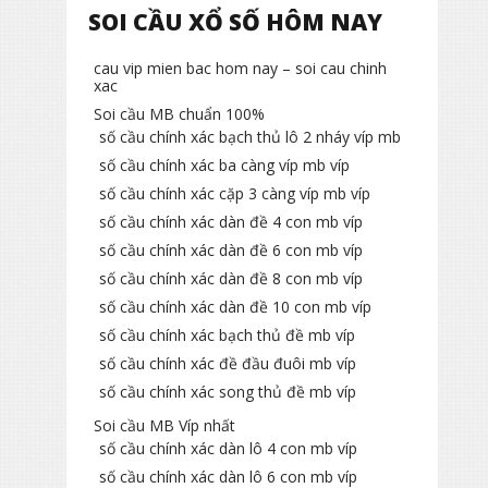
SOI CẦU XỔ SỐ HÔM NAY
cau vip mien bac hom nay – soi cau chinh
xac
Soi cầu MB chuẩn 100%
số cầu chính xác bạch thủ lô 2 nháy víp mb
số cầu chính xác ba càng víp mb víp
số cầu chính xác cặp 3 càng víp mb víp
số cầu chính xác dàn đề 4 con mb víp
số cầu chính xác dàn đề 6 con mb víp
số cầu chính xác dàn đề 8 con mb víp
số cầu chính xác dàn đề 10 con mb víp
số cầu chính xác bạch thủ đề mb víp
số cầu chính xác đề đầu đuôi mb víp
số cầu chính xác song thủ đề mb víp
Soi cầu MB Víp nhất
số cầu chính xác dàn lô 4 con mb víp
số cầu chính xác dàn lô 6 con mb víp