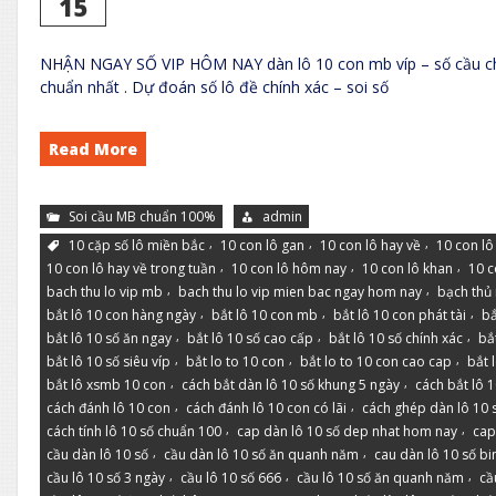
15
NHẬN NGAY SỐ VIP HÔM NAY dàn lô 10 con mb víp – số cầu chín
chuẩn nhất . Dự đoán số lô đề chính xác – soi số
Read More
Soi cầu MB chuẩn 100%
admin
,
,
,
10 cặp số lô miền bắc
10 con lô gan
10 con lô hay về
10 con lô
,
,
,
10 con lô hay về trong tuần
10 con lô hôm nay
10 con lô khan
10 c
,
,
bach thu lo vip mb
bach thu lo vip mien bac ngay hom nay
bạch thủ
,
,
,
bắt lô 10 con hàng ngày
bắt lô 10 con mb
bắt lô 10 con phát tài
bắ
,
,
,
bắt lô 10 số ăn ngay
bắt lô 10 số cao cấp
bắt lô 10 số chính xác
bắ
,
,
,
bắt lô 10 số siêu víp
bắt lo to 10 con
bắt lo to 10 con cao cap
bắt 
,
,
bắt lô xsmb 10 con
cách bắt dàn lô 10 số khung 5 ngày
cách bắt lô 
,
,
cách đánh lô 10 con
cách đánh lô 10 con có lãi
cách ghép dàn lô 10 
,
,
cách tính lô 10 số chuẩn 100
cap dàn lô 10 số dep nhat hom nay
cap
,
,
cầu dàn lô 10 số
cầu dàn lô 10 số ăn quanh năm
cau dàn lô 10 số bi
,
,
,
cầu lô 10 số 3 ngày
cầu lô 10 số 666
cầu lô 10 số ăn quanh năm
cầ