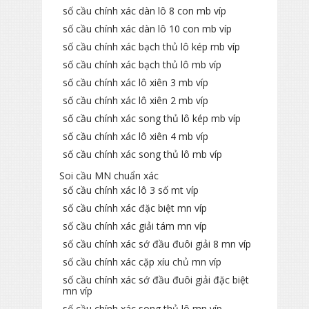
số cầu chính xác dàn lô 8 con mb víp
số cầu chính xác dàn lô 10 con mb víp
số cầu chính xác bạch thủ lô kép mb víp
số cầu chính xác bạch thủ lô mb víp
số cầu chính xác lô xiên 3 mb víp
số cầu chính xác lô xiên 2 mb víp
số cầu chính xác song thủ lô kép mb víp
số cầu chính xác lô xiên 4 mb víp
số cầu chính xác song thủ lô mb víp
Soi cầu MN chuẩn xác
số cầu chính xác lô 3 số mt víp
số cầu chính xác đặc biệt mn víp
số cầu chính xác giải tám mn víp
số cầu chính xác sớ đầu đuôi giải 8 mn víp
số cầu chính xác cặp xíu chủ mn víp
số cầu chính xác sớ đầu đuôi giải đặc biệt
mn víp
số cầu chính xác song thủ lô mn víp