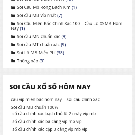
Soi Cau Mb Rong Bach Kim
(1)
Soi cầu MB Víp nhất
(7)
Soi Cầu Miền Bắc Chính Xác 100 – Cầu Lô XSMB Hôm
Nay
(1)
Soi cầu MN chuẩn xác
(9)
Soi cầu MT chuẩn xác
(9)
Soi Lô MB Miễn Phí
(38)
Thông báo
(3)
SOI CẦU XỔ SỐ HÔM NAY
cau vip mien bac hom nay – soi cau chinh xac
Soi cầu MB chuẩn 100%
số cầu chính xác bạch thủ lô 2 nháy víp mb
số cầu chính xác ba càng víp mb víp
số cầu chính xác cặp 3 càng víp mb víp