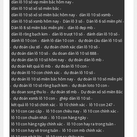
,
dàn lô 10 số vip miền bắc hôm nay
,
dàn lô 10 số xổ số miền bắc
,
,
dàn lô 10 số xổ số miền bắc hôm nay
dàn lô 10 số xsmb
,
,
,
dàn lô 10 số xsmb hôm nay
Dàn lô 3 số
Dàn lô 6 số miền phí
,
,
Dàn lô 8 số miền bắc miễn phí
dàn lô đẹp mb
,
,
,
dàn lô rồng bạch kim
dàn lô trượt 10 số
đánh dàn lô 10 số
,
,
đánh lô 10 con
đánh lô dàn 10 con
dự đoán cầu dàn lô 10 số
,
,
,
dự đoán cầu stl
dự đoán chính xác dàn lô 10 số
,
,
dự đoán dàn lô 10 số
du doan dàn lô 10 số 888
,
,
dự đoán dàn lô 10 số hôm nay
dự đoán dàn lô mb
,
,
dự đoán kết quả lô mb
dự đoán lô 10 con
,
,
dự đoán lô 10 con chính xác
dự đoán lô 10 số
,
dự đoán lô 10 số miền bắc hôm nay
dự đoán lô 10 số miễn phí
,
,
,
dự đoán lô 10 số rồng bạch kim
dự đoán loto 10 con
,
,
du doan song thu lo
dự đoán stl mb
Dự đoán xổ số miền Bắc
,
,
,
dự đoán xsmb lô 10 con
ghép dàn lô 10 số
,
,
,
kết quả lô 10 số chính xác
lô 10 chính xác
lô 10 con 247
,
,
,
lô 10 con cao cấp
lô 10 con chiều nay
lô 10 con chính xác
,
,
lô 10 con chuẩn nhất
lô 10 con hàng ngày
,
,
lô 10 con hàng ngày chính xác
lô 10 con hay ra trong tuần
,
,
lô 10 con hay về trong tuần
lô 10 con mb chính xác
,
,
lô 10 con phát lộc
lô 10 con ra chiều nay