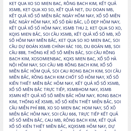
KET QUA XO SO MIEN BAC, RÔNG BACH KIM, KẾT QUẢ
XSMB, KET QUA XO SO, KẾT QUẢ NET, DU DOAN MB,
KẾT QUẢ XỔ SỐ MIỀN BẮC NGÀY HÔM NAY, XỔ SỐ MIỀN
BẮC NGÀY HÔM NAY, XỔ SỐ ĐÀI BẮC, LÔ ĐẸP HÔM NAY,
KẾT QUẢ XỔ SỐ HÔM NAY, XSMB THU 2, KET QUA SO XO,
KQXS MIEN BẮC, SOI CẦU XSMB, KẾT QUẢ XỔ SỐ MB, XÔ
SỐ HÔM NAY MIỀN BẮC, KET QUA SO XO MIEN BAC, SOI
CẦU DỰ ĐOÁN XSMB CHÍNH XÁC 100, DU ĐOÁN MB, SOI
CẦU 888, THỐNG KÊ XỔ SỐ MIỀN BẮC, SOI CẦU RỒNG
BẠCH KIM, XOSOMIENBAC, KQXS MIEN BAC, XỔ SỐ HÀ
NỘI HÔM NAY, SOI CẦU MB RỒNG BẠCH KIM, XỔ SỐ
MIỀN BẮC HÔM QUẢ, SOI CAU RONG BẠCH KIM, SOI CẦU
MIỀN BẮC, RỒNG BẠCH KIM CHỐT SỐ HÔM NAY, XỔ SỐ
KIẾN THIẾT MIỀN BẮC HÔM NAY, KẾT QUẢ XỔ SỐ XSMB,
XỔ SỐ MIỀN BẮC TRỰC TIẾP, XSMBHOM NAY, XSMB
XSMN KẾT QUẢ XỔ SỐ MIỀN BẮC HÔM NAY, RONG BẠCH
KIM, THỐNG KÊ XSMB, XỔ SỐ KIẾN THIẾT MIÊN BẮC, SOI
CẦU MIỄN PHÍ 888, XO SO MIEN BAC HOM NAY, SỔ XÔ
MIÊN BẮC HÔM NAY, SOI CẦU 666, TRỰC TIẾP KẾT QUẢ
XỔ SỐ MIỀN BẮC, CAU MB, RÔNG BẠCH KIM, KẾT QUẢ
XỔ SỐ KIẾN THIẾT MIỀN BẮC, KQXSMB HÔM NAY, DỰ