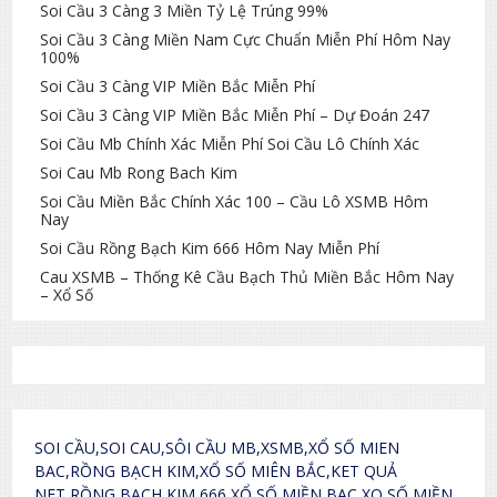
Soi Cầu 3 Càng 3 Miền Tỷ Lệ Trúng 99%
Soi Cầu 3 Càng Miền Nam Cực Chuẩn Miễn Phí Hôm Nay
100%
Soi Cầu 3 Càng VIP Miền Bắc Miễn Phí
Soi Cầu 3 Càng VIP Miền Bắc Miễn Phí – Dự Đoán 247
Soi Cầu Mb Chính Xác Miễn Phí Soi Cầu Lô Chính Xác
Soi Cau Mb Rong Bach Kim
Soi Cầu Miền Bắc Chính Xác 100 – Cầu Lô XSMB Hôm
Nay
Soi Cầu Rồng Bạch Kim 666 Hôm Nay Miễn Phí
Cau XSMB – Thống Kê Cầu Bạch Thủ Miền Bắc Hôm Nay
– Xổ Số
SOI CẦU,SOI CAU,SÔI CẦU MB,XSMB,XỔ SỐ MIEN
BAC,RỒNG BẠCH KIM,XỔ SỐ MIÊN BẮC,KET QUẢ
NET,RỒNG BẠCH KIM 666,XỔ SỐ MIỀN BAC,XO SỐ MIỀN