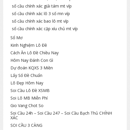
số cầu chính xác giải tám mt víp
số cầu chính xác lô 3 số mn víp
số cầu chính xác bao lô mt víp
số cầu chính xác cặp xíu chủ mt víp
Sổ Mơ
Kinh Nghiệm Lô Đề
Cách Ăn Lô Đề Chiều Nay
Hôm Nay Đánh Con Gì
Dự đoán KQXS 3 Miền
Lấy Số Đề Chuẩn
Lô Đẹp Hôm Nay
Soi Cầu Lô Đề XSMB
Soi Lô MB Miễn Phí
Gio Vang Chot So
Soi Cầu 24h – Soi Cầu 247 – Soi Cầu Bạch Thủ CHÍNH
XÁC
SOI CẦU 3 CÀNG