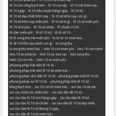
,
,
,
lô 10 con rồng bạch kim
lô 10 con víp
lô 10 mb hôm nay
,
,
,
lô 10 ngày
lô 10 siêu chuẩn hàng ngày
lô 10 số
,
,
lô 10 số đẹp nhất hôm nay
lô 10 số hôm nay con gì
,
,
,
lô 10 số hôm nay miễn phí
lô 10 số là gì
lô 10 số miễn phí
,
,
,
lô 10 số tỉ phú
lô 10 số xsmb
lô chuẩn 10 số
,
,
,
lô dàn miễn phí
lô tô 10 số
lô tô số 10
,
,
lô tô song thủ mb miễn phí
lo to xo so mien bac
,
,
lô về 10 hôm sau đánh con gì
lo xong thu
,
,
,
lo xong thu mien bac
loto 10 con mien phi
loto 10 con xsmb
,
,
,
loto 10 so phat tai
loto 10 so sieu vip
loto song thu
,
,
lotto 10 con mb
lotto 10 so mien phi
,
phương pháp bắt dàn lô 10 số
,
phương pháp bắt dàn lô 10 số miền bắc
,
,
phuong phap choi dàn lô 10 số
phương pháp nuôi lô 10 số
,
,
phương pháp soi lô 10 số
phương pháp tính lô 10 số
,
,
,
Rồng Bạch Kim
soi 10 con lô miền bắc
soi cầu 10 số mb
,
,
soi cầu chính xác miền bắc
soi cầu dàn đề 10 số
,
,
soi cầu dàn lô 10 con hàng ngày
Soi cầu dàn lô 10 số
,
,
soi cầu dàn lô 10 số chuẩn
soi cầu dàn lô 10 số đẹp nhất
,
soi cầu dàn lô 10 số khung 3 ngày
,
soi cầu dàn lô 10 số miền bắc