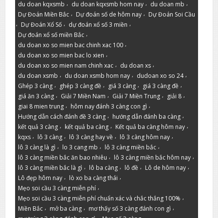
,
,
,
du doan kqxsmb
du doan kqxsmb hom nay
du doan mb
,
,
Dự Đoán Miền Bắc
Dự đoán số de hôm nay
Dự Đoán Soi Cầu
,
,
,
Dự Đoán Xổ Số
dự đoán xổ số 3 miền
,
Dự đoán xổ số miền Bắc
,
du doan xo so mien bac chinh xac 100
,
du doan xo so mien bac lo xien
,
,
du doan xo so mien nam chinh xac
du doan xs
,
,
,
du doan xsmb
du doan xsmb hom nay
dudoan xo so 24
,
,
,
,
Ghép 3 càng
ghép 3 càng đề
giá 3 càng
giá 3 càng đề
,
,
,
,
giá ăn 3 càng
Giải 7 Miền Nam
Giải 7 Miền Trung
giải 8
,
,
giai 8 mien trung
hôm nay đánh 3 càng con gì
,
,
Hướng dẫn cách đánh đề 3 càng
hướng dẫn đánh ba càng
,
,
,
kết quả 3 càng
kết quả ba càng
Kết quả ba càng hôm nay
,
,
,
,
kqxs
lô 3 càng
lô 3 càng hay về
lô 3 càng hôm nay
,
,
,
lô 3 càng là gì
lo 3 cang mb
lô 3 càng miền bắc
,
,
lô 3 càng miền bắc ăn bao nhiêu
lô 3 càng miền bắc hôm nay
,
,
,
,
lô 3 càng miền bắc là gì
lô ba càng
lô đề
Lô de hôm nay
,
,
Lô đẹp hôm nay
lò xo ba càng thái
,
Mẹo soi cầu 3 càng miễn phí
,
Mẹo soi cầu 3 càng miễn phí chuẩn xác và chắc thắng 100%
,
,
,
Miền Bắc
mở ba càng
mơ thấy số 3 càng đánh con gì
,
,