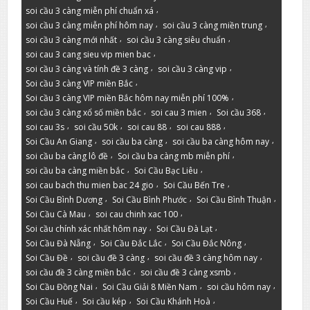
,
soi cầu 3 càng miễn phí chuẩn xá
,
,
soi cầu 3 càng miễn phí hôm nay
soi cầu 3 càng miền trung
,
,
soi cầu 3 càng mới nhất
soi cầu 3 càng siêu chuẩn
,
soi cau 3 cang sieu vip mien bac
,
,
soi cầu 3 càng và tính đề 3 càng
soi cầu 3 càng vip
,
Soi cầu 3 càng VIP miền Bắc
,
Soi cầu 3 càng VIP miền Bắc hôm nay miễn phí 100%
,
,
,
soi cầu 3 càng xổ số miền bắc
soi cau 3 mien
Soi cầu 368
,
,
,
,
soi cau 3s
soi cầu 50k
soi cau 88
soi cau 888
,
,
,
Soi Cầu An Giang
soi cầu ba càng
soi cầu ba càng hôm nay
,
,
soi cầu ba càng lô đề
Soi cầu ba càng mb miễn phí
,
,
soi cầu ba càng miền bắc
Soi Cầu Bạc Liêu
,
,
soi cau bach thu mien bac 24 gio
Soi Cầu Bến Tre
,
,
,
Soi Cầu Bình Dương
Soi Cầu Bình Phước
Soi Cầu Bình Thuận
,
,
Soi Cầu Cà Mau
soi cau chinh xac 100
,
,
Soi cầu chính xác nhất hôm nay
Soi Cầu Đà Lạt
,
,
,
Soi Cầu Đà Nẵng
Soi Cầu Đắc Lắc
Soi Cầu Đắc Nông
,
,
,
Soi Cầu Đề
soi cầu đề 3 càng
soi cầu đề 3 càng hôm nay
,
,
soi cầu đề 3 càng miền bắc
soi cầu đề 3 càng xsmb
,
,
,
Soi Cầu Đồng Nai
Soi Cầu Giải 8 Miền Nam
soi cầu hôm nay
,
,
,
Soi Cầu Huế
Soi cầu kép
Soi Cầu Khánh Hoà