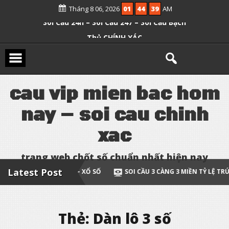
Skip
Soi Cầu 3 Càng Miền Nam Cực Chuẩn
Tháng 8 06, 2026
01
44
40
AM
to
Miễn Phí Hôm Nay 100%
content
Soi Cầu 24h – Soi Cầu 247 – Soi Cầu Bạch
Thủ CHÍNH XÁC
Soi Cau Mb Rong Bach Kim
Giờ Vàng Chốt Số Miền Bắc Hôm Nay –
c
a
u
v
i
p
m
i
e
n
b
a
c
h
o
m
Xổ Số 666
n
a
y
–
s
o
i
c
a
u
c
h
i
n
h
x
a
c
t
r
a
n
g
w
e
b
c
h
ố
t
s
ố
c
h
u
ẩ
n
n
h
ấ
t
h
i
ệ
n
n
a
y
Latest Post
 – XỔ SỐ
SOI CẦU 3 CÀNG 3 MIỀN TỶ LỆ TRÚNG 99%
SOI CẦU
Thẻ:
Dàn lô 3 số