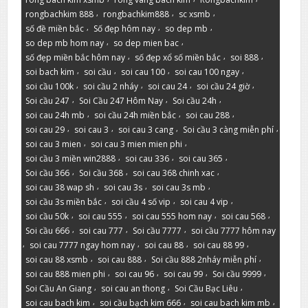
,
,
,
rongbachkim 888
rongbachkim888
sc xsmb
,
,
,
số đề miền bắc
Số đẹp hôm nay
so dep mb
,
,
so dep mb hom nay
so dep mien bac
,
,
,
số đẹp miền bắc hôm nay
số đẹp xổ số miền bắc
soi 888
,
,
,
,
soi bach kim
soi cầu
soi cau 100
soi cau 100 ngay
,
,
,
,
soi cầu 100k
soi cầu 2 nháy
soi cau 24
soi cầu 24 giờ
,
,
,
Soi cầu 247
Soi Cầu 247 Hôm Nay
Soi cầu 24h
,
,
,
soi cau 24h mb
soi cầu 24h miền bắc
soi cau 288
,
,
,
,
soi cau 29
soi cau 3
soi cau 3 cang
Soi cầu 3 càng miễn phí
,
,
soi cau 3 mien
soi cau 3 mien mien phi
,
,
,
soi cầu 3 miền win2888
soi cau 336
soi cau 365
,
,
,
Soi cầu 366
Soi cầu 368
soi cau 368 chinh xac
,
,
,
soi cau 38 wap sh
soi cau 3s
soi cau 3s mb
,
,
,
soi cầu 3s miền bắc
soi cầu 4 số vip
soi cau 4 vip
,
,
,
,
soi cầu 50k
soi cau 555
soi cau 555 hom nay
soi cau 568
,
,
,
Soi cầu 666
soi cau 777
Soi cầu 7777
soi cầu 7777 hôm nay
,
,
,
,
soi cau 7777 ngay hom nay
soi cau 88
soi cau 88 99
,
,
,
soi cau 88 xsmb
soi cau 888
Soi cầu 888 2nháy miễn phí
,
,
,
,
soi cau 888 mien phi
soi cau 96
soi cau 99
Soi cầu 9999
,
,
,
Soi Cầu An Giang
soi cau an thong
Soi Cầu Bạc Liêu
,
,
,
soi cau bach kim
soi cầu bạch kim 666
soi cau bach kim mb