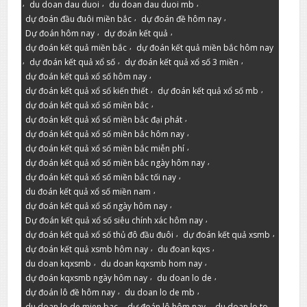
,
,
,
du doan dau duoi
du doan dau duoi mb
,
,
dự đoán đầu đuôi miền bắc
dự đoán đề hôm nay
,
,
Dự đoán hôm nay
dự đoán kết quả
,
dự đoán kết quả miền bắc
dự đoán kết quả miền bắc hôm nay
,
,
,
dự đoán kết quả xổ số
dự đoán kết quả xổ số 3 miền
,
dự đoán kết quả xổ số hôm nay
,
,
dự đoán kết quả xổ số kiến thiết
dự đoán kết quả xổ số mb
,
dự đoán kết quả xổ số miền bắc
,
dự đoán kết quả xổ số miền bắc đại phát
,
dự đoán kết quả xổ số miền bắc hôm nay
,
dự đoán kết quả xổ số miền bắc miễn phí
,
dự đoán kết quả xổ số miền bắc ngày hôm nay
,
dự đoán kết quả xổ số miền bắc tối nay
,
du đoán kết quả xổ số miền nam
,
dự đoán kết quả xổ số ngày hôm nay
,
Dự đoán kết quả xổ số siêu chính xác hôm nay
,
,
dự đoán kết quả xổ số thủ đô đầu đuôi
dự đoán kết quả xsmb
,
,
dự đoán kết quả xsmb hôm nay
du đoan kqxs
,
,
du doan kqxsmb
du doan kqxsmb hom nay
,
,
dự đoán kqxsmb ngày hôm nay
du doan lo de
,
,
dự đoán lô đề hôm nay
du doan lo de mb
,
,
,
du doan lo de mien bac
dự đoán lô hôm nay
du doan lo to