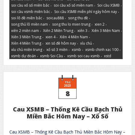
,
,
,
soi cầu xổ số miền bắc
soi cầu xổ số miền nam
Soi cầu XSMB
,
,
soi cầu xsmb miền bắc
Soi cầu XSMB miễn phí ngày hôm nay
,
,
,
soi lô đề miền bắc
soicau888
song thu đề
,
,
,
song thủ lô miền nam
song thu lo mien trung
xien 2
,
,
,
,
xiên 2 miền nam
Xiên 2 Miền Trung
xiên 3
Xiên 3 Miền Nam
,
,
,
Xiên 3 Miền Trung
xien 4
Xiên 4 Miền Nam
,
,
,
Xiên 4 Miền Trung
xin số đề hôm nay
xỉu chủ
,
,
,
,
xíu chủ miền trung
xổ số 3 miền
xsmb
xsmb chinh xac 100
,
,
,
xsmb dự đoán
xsmb Soi Cầu
xsmb soi cau xsmb
xstd
Th2
2023
8
Cau XSMB – Thống Kê Cầu Bạch Thủ
Miền Bắc Hôm Nay – Xổ Số
Cau XSMB – Thống Kê Cầu Bạch Thủ Miền Bắc Hôm Nay –