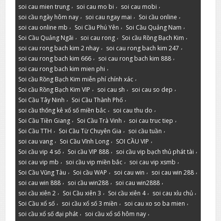
,
,
,
soi cau mien trung
soi cau mo bi
soi cau mobi
,
,
,
soi cầu ngày hôm nay
soi cau ngay mai
Soi cầu online
,
,
,
soi cau online mb
Soi Cầu Phú Yên
Soi Cầu Quảng Nam
,
,
,
Soi Cầu Quảng Ngãi
soi cau rong
Soi cầu Rồng Bạch Kim
,
,
soi cau rong bach kim 2 nhay
soi cau rong bach kim 247
,
,
soi cau rong bach kim 666
soi cau rong bach kim 888
,
soi cau rong bach kim mien phi
,
Soi cầu Rồng Bạch Kim miễn phí chính xác
,
,
,
Soi cầu Rồng Bạch Kim VIP
soi cau sh
soi cau so dep
,
,
Soi Cầu Tây Ninh
Soi Cầu Thành Phố
,
,
soi cầu thống kê xổ số miền bắc
soi cau thu do
,
,
,
Soi Cầu Tiền Giang
Soi Cầu Trà Vinh
soi cau truc tiep
,
,
,
Soi Cầu TTH
Soi Cầu Từ Chuyên Gia
soi cầu tuần
,
,
,
soi cau vang
Soi Cầu Vĩnh Long
SOI CẦU VIP
,
,
,
Soi cầu vip 4 số
Soi cầu VIP 888
soi cầu vip bạch thủ phát tài
,
,
,
soi cau vip mb
soi cầu vip miền bắc
soi cau vip xsmb
,
,
,
,
Soi Cầu Vũng Tàu
Soi cầu WAP
soi cau win
soi cau win 288
,
,
,
soi cau win 888
soi cầu win288
soi cau win2888
,
,
,
,
soi cầu xiên 2
Soi Cầu xiên 3
Soi cầu xiên 4
soi cau xỉu chủ
,
,
,
Soi Cầu xổ số
soi cầu xổ số 3 miền
soi cau xo so ba mien
,
,
soi cầu xổ số đại phát
soi cầu xổ số hôm nay