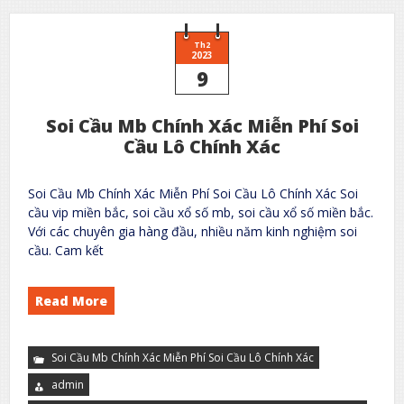
Th2
2023
9
Soi Cầu Mb Chính Xác Miễn Phí Soi
Cầu Lô Chính Xác
Soi Cầu Mb Chính Xác Miễn Phí Soi Cầu Lô Chính Xác Soi
cầu vip miền bắc, soi cầu xổ số mb, soi cầu xổ số miền bắc.
Với các chuyên gia hàng đầu, nhiều năm kinh nghiệm soi
cầu. Cam kết
Read More
Soi Cầu Mb Chính Xác Miễn Phí Soi Cầu Lô Chính Xác
admin