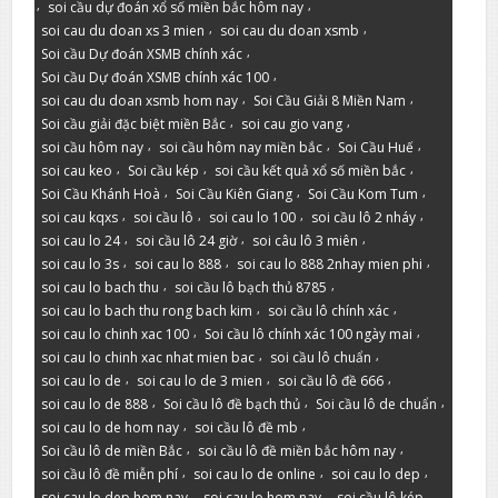
,
,
soi cầu dự đoán xổ số miền bắc hôm nay
,
,
soi cau du doan xs 3 mien
soi cau du doan xsmb
,
Soi cầu Dự đoán XSMB chính xác
,
Soi cầu Dự đoán XSMB chính xác 100
,
,
soi cau du doan xsmb hom nay
Soi Cầu Giải 8 Miền Nam
,
,
Soi cầu giải đặc biệt miền Bắc
soi cau gio vang
,
,
,
soi cầu hôm nay
soi cầu hôm nay miền bắc
Soi Cầu Huế
,
,
,
soi cau keo
Soi cầu kép
soi cầu kết quả xổ số miền bắc
,
,
,
Soi Cầu Khánh Hoà
Soi Cầu Kiên Giang
Soi Cầu Kom Tum
,
,
,
,
soi cau kqxs
soi cầu lô
soi cau lo 100
soi cầu lô 2 nháy
,
,
,
soi cau lo 24
soi cầu lô 24 giờ
soi câu lô 3 miên
,
,
,
soi cau lo 3s
soi cau lo 888
soi cau lo 888 2nhay mien phi
,
,
soi cau lo bach thu
soi cầu lô bạch thủ 8785
,
,
soi cau lo bach thu rong bach kim
soi cầu lô chính xác
,
,
soi cau lo chinh xac 100
Soi cầu lô chính xác 100 ngày mai
,
,
soi cau lo chinh xac nhat mien bac
soi cầu lô chuẩn
,
,
,
soi cau lo de
soi cau lo de 3 mien
soi cầu lô đề 666
,
,
,
soi cau lo de 888
Soi cầu lô đề bạch thủ
Soi cầu lô de chuẩn
,
,
soi cau lo de hom nay
soi cầu lô đề mb
,
,
Soi cầu lô de miền Bắc
soi cầu lô đề miền bắc hôm nay
,
,
,
soi cầu lô đề miễn phí
soi cau lo de online
soi cau lo dep
,
,
,
soi cau lo dep hom nay
soi cau lo hom nay
soi cầu lô kép