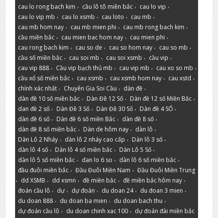
,
,
,
cau lo rong bach kim
cầu lô tô miền bắc
cau lo vip
,
,
,
,
cau lo vip mb
cau lo xsmb
cau loto
cau mb
,
,
,
cau mb hom nay
cau mb mien phi
cau mb rong bach kim
,
,
,
cầu miền bắc
cau mien bac hom nay
cau mien phi
,
,
,
,
cau rong bach kim
cau so de
cau so hom nay
cau so mb
,
,
,
,
cầu số miền bắc
cau soi mb
cau soi xsmb
cầu vip
,
,
,
,
cau vip 888
Cầu vip bạch thủ mb
cau vip mb
cau xo so mb
,
,
,
,
cầu xổ số miền bắc
cau xsmb
cau xsmb hom nay
cau xstd
,
,
,
chính xác nhất
Chuyên Gia Soi Cầu
dàn đề
,
,
,
dàn đề 10 số miền bắc
Dàn Đề 12 Số
Dàn đề 12 số Miền Bắc
,
,
,
,
dan đề 2 số
Dàn Đề 3 Số
Dàn Đề 30 Số
Dàn đề 4 SỐ
,
,
,
dàn đề 6 số
Dàn đề 6 số miền Bắc
dàn đề 8 số
,
,
,
dàn đề 8 số miền bắc
Dàn de hôm nay
dàn lô
,
,
,
Dàn Lô 2 Nháy
dàn lô 2 nháy cao cấp
Dàn lô 3 số
,
,
,
dàn lô 4 số
Dàn lô 4 số miền bắc
Dàn Lô 5 Số
,
,
,
dàn lô 5 số miền bắc
dan lo 6 so
dàn lô 6 số miền bắc
,
,
đầu đuôi miền bắc
Đầu Đuôi Miền Nam
Đầu Đuôi Miền Trung
,
,
,
,
,
dd XSMB
dd xsmn
đề miền bắc
đề miền bắc hôm nay
,
,
,
,
,
đoán cầu lô
dự
dự đoán
du doan 24
du đoan 3 mien
,
,
,
du doan 888
du doan ba mien
du doan bach thu
,
,
dự đoán cầu lô
du doan chinh xac 100
dự đoán đài miền bắc