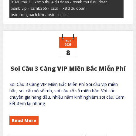
,
,
,
XSMB thứ 3
xsmb thu 4 du doan
xsmb thu 6 du doan
,
,
,
,
xsmb vip
xsmb366
xstd
xstd du doan
,
xstd rong bach kim
xstd soi cau
Th2
2023
8
Soi Cầu 3 Càng VIP Miền Bắc Miễn Phí
Soi Cầu 3 Càng VIP Miền Bắc Miễn Phí Soi cầu vip miền
bắc, soi cầu xổ số mb, soi cầu xổ số miền bắc. Với các
chuyên gia hàng đầu, nhiều năm kinh nghiệm soi cầu. Cam
kết đem lại những
Read More