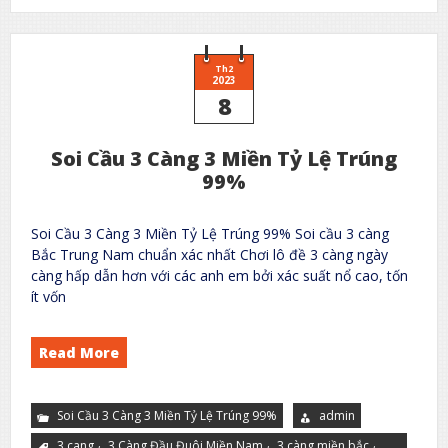
Th2
2023
8
Soi Cầu 3 Càng 3 Miền Tỷ Lệ Trúng
99%
Soi Cầu 3 Càng 3 Miền Tỷ Lệ Trúng 99% Soi cầu 3 càng
Bắc Trung Nam chuẩn xác nhất Chơi lô đề 3 càng ngày
càng hấp dẫn hơn với các anh em bởi xác suất nổ cao, tốn
ít vốn
Read More
Soi Cầu 3 Càng 3 Miền Tỷ Lệ Trúng 99%
admin
,
,
,
3 cang
3 Càng Đầu Đuôi Miền Nam
3 càng miền bắc