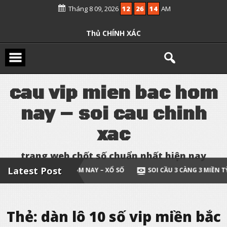
Skip
Tháng 8 09, 2026
12
26
15
AM
Miễn Phí Hôm Nay 100%
to
content
Soi Cầu 24h – Soi Cầu 247 – Soi Cầu Bạch
Thủ CHÍNH XÁC
Soi Cau Mb Rong Bach Kim
Giờ Vàng Chốt Số Miền Bắc Hôm Nay –
c
a
u
v
i
p
m
i
e
n
b
a
c
h
o
m
Xổ Số 666
n
a
y
–
s
o
i
c
a
u
c
h
i
n
h
x
a
c
t
r
a
n
g
w
e
b
c
h
ố
t
s
ố
c
h
u
ẩ
n
n
h
ấ
t
h
i
ệ
n
n
a
y
Latest Post
N BẮC HÔM NAY – XỔ SỐ
SOI CẦU 3 CÀNG 3 MIỀN TỶ LỆ TRÚNG 99%
Thẻ:
dàn lô 10 số vip miền bắc