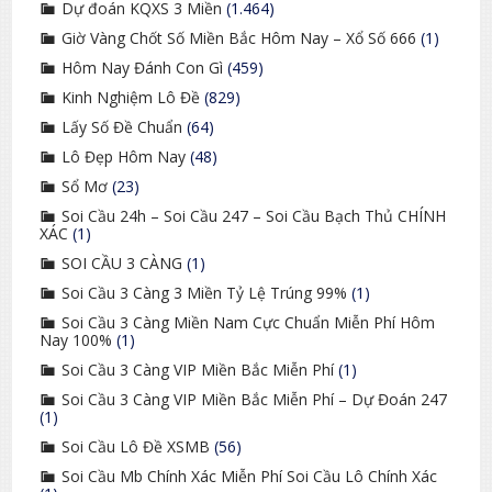
Dự đoán KQXS 3 Miền
(1.464)
Giờ Vàng Chốt Số Miền Bắc Hôm Nay – Xổ Số 666
(1)
Hôm Nay Đánh Con Gì
(459)
Kinh Nghiệm Lô Đề
(829)
Lấy Số Đề Chuẩn
(64)
Lô Đẹp Hôm Nay
(48)
Sổ Mơ
(23)
Soi Cầu 24h – Soi Cầu 247 – Soi Cầu Bạch Thủ CHÍNH
XÁC
(1)
SOI CẦU 3 CÀNG
(1)
Soi Cầu 3 Càng 3 Miền Tỷ Lệ Trúng 99%
(1)
Soi Cầu 3 Càng Miền Nam Cực Chuẩn Miễn Phí Hôm
Nay 100%
(1)
Soi Cầu 3 Càng VIP Miền Bắc Miễn Phí
(1)
Soi Cầu 3 Càng VIP Miền Bắc Miễn Phí – Dự Đoán 247
(1)
Soi Cầu Lô Đề XSMB
(56)
Soi Cầu Mb Chính Xác Miễn Phí Soi Cầu Lô Chính Xác