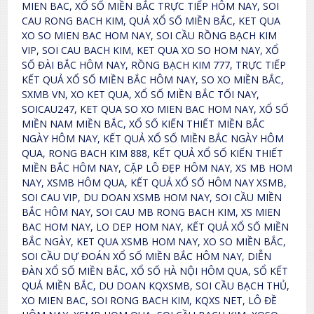
MIEN BAC, XỔ SỐ MIỀN BẮC TRỰC TIẾP HÔM NAY, SOI
CAU RONG BACH KIM, QUẢ XỔ SỐ MIỀN BẮC, KET QUA
XO SO MIEN BAC HOM NAY, SOI CẦU RỒNG BẠCH KIM
VIP, SOI CAU BACH KIM, KET QUA XO SO HOM NAY, XỔ
SỐ ĐÀI BẮC HÔM NAY, RỒNG BẠCH KIM 777, TRỰC TIẾP
KẾT QUẢ XỔ SỐ MIỀN BẮC HÔM NAY, SO XO MIỀN BẮC,
SXMB VN, XO KET QUA, XỔ SỐ MIỀN BẮC TỐI NAY,
SOICAU247, KET QUA SO XO MIEN BAC HOM NAY, XỔ SỐ
MIỀN NAM MIỀN BẮC, XỔ SỐ KIẾN THIẾT MIỀN BẮC
NGÀY HÔM NAY, KẾT QUẢ XỔ SỐ MIỀN BẮC NGÀY HÔM
QUA, RONG BACH KIM 888, KẾT QUẢ XỔ SỐ KIẾN THIẾT
MIỀN BẮC HÔM NAY, CẶP LÔ ĐẸP HÔM NAY, XS MB HOM
NAY, XSMB HÔM QUA, KẾT QUẢ XỔ SỐ HÔM NAY XSMB,
SOI CAU VIP, DU DOAN XSMB HOM NAY, SOI CẦU MIỀN
BẮC HÔM NAY, SOI CAU MB RONG BACH KIM, XS MIEN
BAC HOM NAY, LO DEP HOM NAY, KẾT QUẢ XỔ SỐ MIỀN
BẮC NGÀY, KET QUA XSMB HOM NAY, XO SO MIỀN BẮC,
SOI CẦU DỰ ĐOÁN XỔ SỐ MIỀN BẮC HÔM NAY, DIỄN
ĐÀN XỔ SỐ MIỀN BẮC, XỔ SỐ HÀ NỘI HÔM QUA, SỔ KẾT
QUẢ MIỀN BẮC, DU DOAN KQXSMB, SOI CẦU BẠCH THỦ,
XO MIEN BAC, SOI RONG BACH KIM, KQXS NET, LÔ ĐỀ