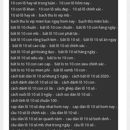
,
,
10 con lô hay về trong tuần
10 con lô hôm nay
,
,
,
10 con lô khan
10 con lô siêu đẹp
10 số lô chính xác
,
,
10 số lô hay về
bach thu lo vip mb
,
,
bach thu lo vip mien bac ngay hom nay
bạch thủ miền bắc
,
,
,
bắt lô 10 chuẩn
bắt lô 10 con chuẩn
bắt lô 10 con hàng ngày
,
,
bắt lô 10 con mb
bắt lô 10 con phát tài
,
,
bắt lô 10 con rồng bạch kim
bắt lô 10 số
bắt lô 10 số ăn ngay
,
,
,
bắt lô 10 số cao cấp
bắt lô 10 số chính xác
,
,
bắt lô 10 số giờ hoàng đạo
bắt lô 10 số hàng ngày
,
,
bắt lô 10 số siêu víp
bắt lo to 10 con
,
,
bắt lo to 10 con cao cap
bắt lo to 10 con sieu chính xác
,
,
bắt lo to 10 so mien phí
bắt lô xsmb 10 con
,
,
cách bắt dàn lô 10 số khung 5 ngày
cách bắt lô 10 số 2020
,
,
cách đánh dàn lô 10 số có lãi
cách đánh lô 10 con
,
,
cách đánh lô 10 con có lãi
cách ghép dàn lô 10 số
,
,
cách nuôi lô 10 số 3 ngày
cách soi dàn lô 10 số
,
cách tính lô 10 số chuẩn 100
,
,
cap dàn lô 10 số dep nhat hom nay
cap dàn lô 10 số hom nay
,
,
cầu 10 số lô chính xác
cầu dàn lô 10 số
,
,
cầu dàn lô 10 số ăn quanh năm
cau dàn lô 10 số binh dinh
,
,
cầu dàn lô 10 số mb chơi trong ngày
cầu lô 10 số