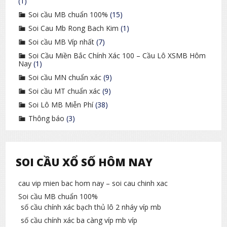
(1)
Soi cầu MB chuẩn 100%
(15)
Soi Cau Mb Rong Bach Kim
(1)
Soi cầu MB Víp nhất
(7)
Soi Cầu Miền Bắc Chính Xác 100 – Cầu Lô XSMB Hôm
Nay
(1)
Soi cầu MN chuẩn xác
(9)
Soi cầu MT chuẩn xác
(9)
Soi Lô MB Miễn Phí
(38)
Thông báo
(3)
SOI CẦU XỔ SỐ HÔM NAY
cau vip mien bac hom nay – soi cau chinh xac
Soi cầu MB chuẩn 100%
số cầu chính xác bạch thủ lô 2 nháy víp mb
số cầu chính xác ba càng víp mb víp