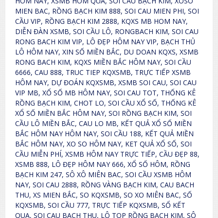
HÔM NAY, XSMB HOM QUA, SOI CẦU BẠCH KIM, XOSO
MIEN BAC, RỒNG BẠCH KIM 888, SOI CAU MIEN PHI, SOI
CẦU VIP, RỒNG BẠCH KIM 2888, KQXS MB HOM NAY,
DIỄN ĐÀN XSMB, SOI CẦU LÔ, RONGBACH KIM, SOI CAU
RONG BACH KIM VIP, LÔ ĐẸP HÔM NAY VIP, BẠCH THỦ
LÔ HÔM NAY, XIN SỐ MIỀN BẮC, DU DOAN KQXS, XSMB
RONG BACH KIM, KQXS MIỀN BẮC HÔM NAY, SOI CẦU
6666, CAU 888, TRUC TIEP KQXSMB, TRỰC TIẾP XSMB
HÔM NAY, DỰ ĐOÁN KQXSMB, XSMB SOI CAU, SOI CAU
VIP MB, XỔ SỐ MB HÔM NAY, SOI CAU TOT, THỐNG KÊ
RỒNG BẠCH KIM, CHOT LO, SOI CẦU XỔ SỐ, THỐNG KÊ
XỔ SỐ MIỀN BẮC HÔM NAY, SOI RỒNG BẠCH KIM, SOI
CẦU LÔ MIỀN BẮC, CAU LO MB, KẾT QUẢ XỔ SỐ MIỀN
BẮC HÔM NAY HÔM NAY, SOI CẦU 188, KẾT QUẢ MIỀN
BẮC HÔM NAY, XO SO HÔM NAY, KET QUẢ XỔ SỐ, SOI
CẦU MIỄN PHÍ, XSMB HÔM NAY TRỰC TIẾP, CẦU ĐẸP 88,
XSMB 888, LÔ ĐẸP HÔM NAY 666, XỔ SỐ HÔM, RỒNG
BẠCH KIM 247, SÔ XÔ MIÊN BAC, SOI CẦU XSMB HÔM
NAY, SOI CAU 2888, RỒNG VÀNG BẠCH KIM, CAU BACH
THU, XS MIEN BẮC, SO KQXSMB, SO XO MIÊN BAC, SỐ
KQXSMB, SOI CẦU 777, TRỰC TIẾP KQXSMB, SỔ KẾT
QUA, SOI CAU BACH THU, LÔ TOP RỒNG BẠCH KIM, SÔ