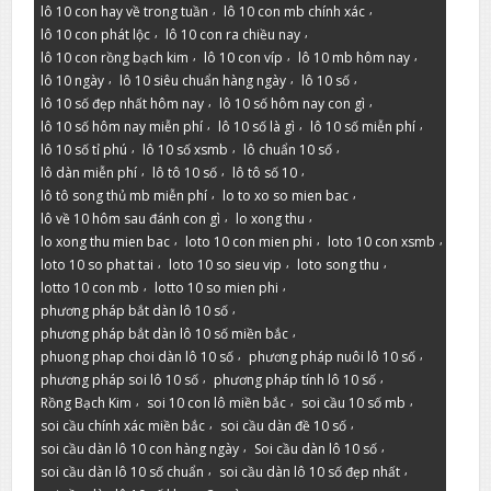
,
,
lô 10 con hay về trong tuần
lô 10 con mb chính xác
,
,
lô 10 con phát lộc
lô 10 con ra chiều nay
,
,
,
lô 10 con rồng bạch kim
lô 10 con víp
lô 10 mb hôm nay
,
,
,
lô 10 ngày
lô 10 siêu chuẩn hàng ngày
lô 10 số
,
,
lô 10 số đẹp nhất hôm nay
lô 10 số hôm nay con gì
,
,
,
lô 10 số hôm nay miễn phí
lô 10 số là gì
lô 10 số miễn phí
,
,
,
lô 10 số tỉ phú
lô 10 số xsmb
lô chuẩn 10 số
,
,
,
lô dàn miễn phí
lô tô 10 số
lô tô số 10
,
,
lô tô song thủ mb miễn phí
lo to xo so mien bac
,
,
lô về 10 hôm sau đánh con gì
lo xong thu
,
,
,
lo xong thu mien bac
loto 10 con mien phi
loto 10 con xsmb
,
,
,
loto 10 so phat tai
loto 10 so sieu vip
loto song thu
,
,
lotto 10 con mb
lotto 10 so mien phi
,
phương pháp bắt dàn lô 10 số
,
phương pháp bắt dàn lô 10 số miền bắc
,
,
phuong phap choi dàn lô 10 số
phương pháp nuôi lô 10 số
,
,
phương pháp soi lô 10 số
phương pháp tính lô 10 số
,
,
,
Rồng Bạch Kim
soi 10 con lô miền bắc
soi cầu 10 số mb
,
,
soi cầu chính xác miền bắc
soi cầu dàn đề 10 số
,
,
soi cầu dàn lô 10 con hàng ngày
Soi cầu dàn lô 10 số
,
,
soi cầu dàn lô 10 số chuẩn
soi cầu dàn lô 10 số đẹp nhất