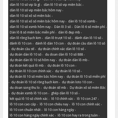
,
,
dàn lô 10 số vip là gì
dàn lô 10 số vip miền bắc
,
dàn lô 10 số vip miền bắc hôm nay
,
dàn lô 10 số xổ số miền bắc
,
,
dàn lô 10 số xổ số miền bắc hôm nay
dàn lô 10 số xsmb
,
,
,
dàn lô 10 số xsmb hôm nay
Dàn lô 3 số
Dàn lô 6 số miền phí
,
,
Dàn lô 8 số miền bắc miễn phí
dàn lô đẹp mb
,
,
,
dàn lô rồng bạch kim
dàn lô trượt 10 số
đánh dàn lô 10 số
,
,
đánh lô 10 con
đánh lô dàn 10 con
dự đoán cầu dàn lô 10 số
,
,
,
dự đoán cầu stl
dự đoán chính xác dàn lô 10 số
,
,
dự đoán dàn lô 10 số
du doan dàn lô 10 số 888
,
,
dự đoán dàn lô 10 số hôm nay
dự đoán dàn lô mb
,
,
dự đoán kết quả lô mb
dự đoán lô 10 con
,
,
dự đoán lô 10 con chính xác
dự đoán lô 10 số
,
dự đoán lô 10 số miền bắc hôm nay
dự đoán lô 10 số miễn phí
,
,
,
dự đoán lô 10 số rồng bạch kim
dự đoán loto 10 con
,
,
du doan song thu lo
dự đoán stl mb
Dự đoán xổ số miền Bắc
,
,
,
dự đoán xsmb lô 10 con
ghép dàn lô 10 số
,
,
,
kết quả lô 10 số chính xác
lô 10 chính xác
lô 10 con 247
,
,
,
lô 10 con cao cấp
lô 10 con chiều nay
lô 10 con chính xác
,
,
lô 10 con chuẩn nhất
lô 10 con hàng ngày
,
,
lô 10 con hàng ngày chính xác
lô 10 con hay ra trong tuần