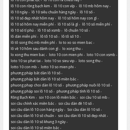
,
,
,
lô 10 con rồng bạch kim
lô 10 con víp
lô 10 mb hôm nay
,
,
,
lô 10 ngày
lô 10 siêu chuẩn hàng ngày
lô 10 số
,
,
lô 10 số đẹp nhất hôm nay
lô 10 số hôm nay con gì
,
,
,
lô 10 số hôm nay miễn phí
lô 10 số là gì
lô 10 số miễn phí
,
,
,
lô 10 số tỉ phú
lô 10 số xsmb
lô chuẩn 10 số
,
,
,
lô dàn miễn phí
lô tô 10 số
lô tô số 10
,
,
lô tô song thủ mb miễn phí
lo to xo so mien bac
,
,
lô về 10 hôm sau đánh con gì
lo xong thu
,
,
,
lo xong thu mien bac
loto 10 con mien phi
loto 10 con xsmb
,
,
,
loto 10 so phat tai
loto 10 so sieu vip
loto song thu
,
,
lotto 10 con mb
lotto 10 so mien phi
,
phương pháp bắt dàn lô 10 số
,
phương pháp bắt dàn lô 10 số miền bắc
,
,
phuong phap choi dàn lô 10 số
phương pháp nuôi lô 10 số
,
,
phương pháp soi lô 10 số
phương pháp tính lô 10 số
,
,
,
Rồng Bạch Kim
soi 10 con lô miền bắc
soi cầu 10 số mb
,
,
soi cầu chính xác miền bắc
soi cầu dàn đề 10 số
,
,
soi cầu dàn lô 10 con hàng ngày
Soi cầu dàn lô 10 số
,
,
soi cầu dàn lô 10 số chuẩn
soi cầu dàn lô 10 số đẹp nhất
,
soi cầu dàn lô 10 số khung 3 ngày
,
soi cầu dàn lô 10 số miền bắc