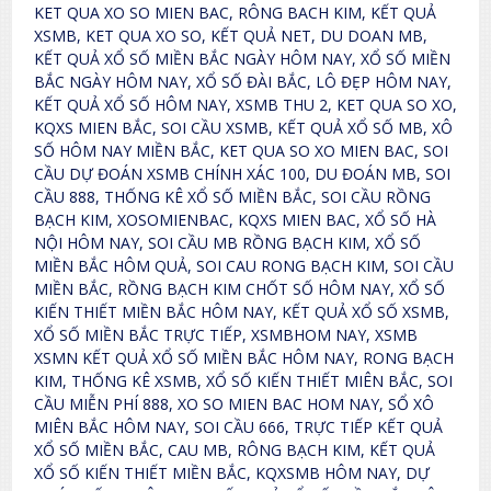
KET QUA XO SO MIEN BAC, RÔNG BACH KIM, KẾT QUẢ
XSMB, KET QUA XO SO, KẾT QUẢ NET, DU DOAN MB,
KẾT QUẢ XỔ SỐ MIỀN BẮC NGÀY HÔM NAY, XỔ SỐ MIỀN
BẮC NGÀY HÔM NAY, XỔ SỐ ĐÀI BẮC, LÔ ĐẸP HÔM NAY,
KẾT QUẢ XỔ SỐ HÔM NAY, XSMB THU 2, KET QUA SO XO,
KQXS MIEN BẮC, SOI CẦU XSMB, KẾT QUẢ XỔ SỐ MB, XÔ
SỐ HÔM NAY MIỀN BẮC, KET QUA SO XO MIEN BAC, SOI
CẦU DỰ ĐOÁN XSMB CHÍNH XÁC 100, DU ĐOÁN MB, SOI
CẦU 888, THỐNG KÊ XỔ SỐ MIỀN BẮC, SOI CẦU RỒNG
BẠCH KIM, XOSOMIENBAC, KQXS MIEN BAC, XỔ SỐ HÀ
NỘI HÔM NAY, SOI CẦU MB RỒNG BẠCH KIM, XỔ SỐ
MIỀN BẮC HÔM QUẢ, SOI CAU RONG BẠCH KIM, SOI CẦU
MIỀN BẮC, RỒNG BẠCH KIM CHỐT SỐ HÔM NAY, XỔ SỐ
KIẾN THIẾT MIỀN BẮC HÔM NAY, KẾT QUẢ XỔ SỐ XSMB,
XỔ SỐ MIỀN BẮC TRỰC TIẾP, XSMBHOM NAY, XSMB
XSMN KẾT QUẢ XỔ SỐ MIỀN BẮC HÔM NAY, RONG BẠCH
KIM, THỐNG KÊ XSMB, XỔ SỐ KIẾN THIẾT MIÊN BẮC, SOI
CẦU MIỄN PHÍ 888, XO SO MIEN BAC HOM NAY, SỔ XÔ
MIÊN BẮC HÔM NAY, SOI CẦU 666, TRỰC TIẾP KẾT QUẢ
XỔ SỐ MIỀN BẮC, CAU MB, RÔNG BẠCH KIM, KẾT QUẢ
XỔ SỐ KIẾN THIẾT MIỀN BẮC, KQXSMB HÔM NAY, DỰ