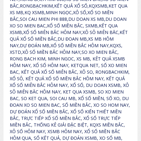
BẮC,RONGBẠCHKIM,KẾT QUẢ XỔ SỐ,KQXSMB,KET QUA
XS MB,KQ XSMB,MINH NGỌC,XÔ SỐ,XỔ SO MIỀN
BẮC,SOI CAU MIEN PHI 888,DU DOAN XS MB,DU DOAN
XO SO MIEN BAC,XỔ SỐ MIỀN BẮC, SXMB,KẾT QUA
XSMB,XỔ SỐ MIÊN BẮC HÔM NAY,XÔ SÔ MIÊN BĂC,KẾT
QUẢ XỔ SỐ MIỀN BẮC,DU ĐOAN MB,XS MB HÔM
NAY,DỰ ĐOÁN MB,XỔ SỐ MIỀN BẮC HÔM NAY,KQXS,
XSTD,XÔ SỐ MIỀN BẮC HÔM NAY,SO XO MIEN BẮC,
RONG BACH KIM, MINH NGOC, XS MB, KÊT QUẢ XSMB
HÔM NAY, XỔ SỐ HÔM NAY, KETQUA NET, SỐ XO MIEN
BAC, KẾT QUẢ XỔ SỐ MIÊN BẮC, XÔ SO, RONGBACHKIM,
XỔ SÔ, KẾT QUẢ XỔ SỐ MIỀN BẮC HÔM NAY, KẾT QUẢ
XỔ SỐ MIÊN BẮC HÔM NAY, XỔ SỐ, DU DOAN XSMB, XÔ
SÔ MIÊN BĂC HÔM NAY, KET QUA XSMB, SO XO MIEN
BAC, SO KET QUA, SOI CAU MB, XỔ SỐ MIỀN, SỐ XO, DU
ĐOAN XO SO MIEN BAC, SỐ MIỀN BẮC, XO SO HOM NAY,
DỰ ĐOÁN XỔ SỐ MIỀN BẮC, XỔ SỐ KIẾN THIẾT MIỀN
BẮC, TRỰC TIẾP XỔ SỐ MIỀN BẮC, XỔ SỐ TRỰC TIẾP
MIỀN BẮC, THỐNG KÊ GIẢI ĐẶC BIỆT, KQXS MIỀN BẮC,
XÔ SỐ HÔM NAY, XSMB HÔM NAY, XỔ SỐ MIỀN BẮC
HÔM QUA, SỔ KẾT QUẢ, DỰ ĐOÁN XSMB, XO SỐ MB,