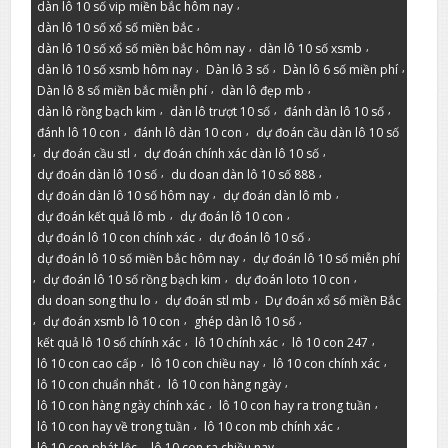
,
dàn lô 10 số vip miền bắc hôm nay
,
dàn lô 10 số xổ số miền bắc
,
,
dàn lô 10 số xổ số miền bắc hôm nay
dàn lô 10 số xsmb
,
,
,
dàn lô 10 số xsmb hôm nay
Dàn lô 3 số
Dàn lô 6 số miền phí
,
,
Dàn lô 8 số miền bắc miễn phí
dàn lô đẹp mb
,
,
,
dàn lô rồng bạch kim
dàn lô trượt 10 số
đánh dàn lô 10 số
,
,
đánh lô 10 con
đánh lô dàn 10 con
dự đoán cầu dàn lô 10 số
,
,
,
dự đoán cầu stl
dự đoán chính xác dàn lô 10 số
,
,
dự đoán dàn lô 10 số
du doan dàn lô 10 số 888
,
,
dự đoán dàn lô 10 số hôm nay
dự đoán dàn lô mb
,
,
dự đoán kết quả lô mb
dự đoán lô 10 con
,
,
dự đoán lô 10 con chính xác
dự đoán lô 10 số
,
dự đoán lô 10 số miền bắc hôm nay
dự đoán lô 10 số miễn phí
,
,
,
dự đoán lô 10 số rồng bạch kim
dự đoán loto 10 con
,
,
du doan song thu lo
dự đoán stl mb
Dự đoán xổ số miền Bắc
,
,
,
dự đoán xsmb lô 10 con
ghép dàn lô 10 số
,
,
,
kết quả lô 10 số chính xác
lô 10 chính xác
lô 10 con 247
,
,
,
lô 10 con cao cấp
lô 10 con chiều nay
lô 10 con chính xác
,
,
lô 10 con chuẩn nhất
lô 10 con hàng ngày
,
,
lô 10 con hàng ngày chính xác
lô 10 con hay ra trong tuần
,
,
lô 10 con hay về trong tuần
lô 10 con mb chính xác
,
,
lô 10 con phát lộc
lô 10 con ra chiều nay