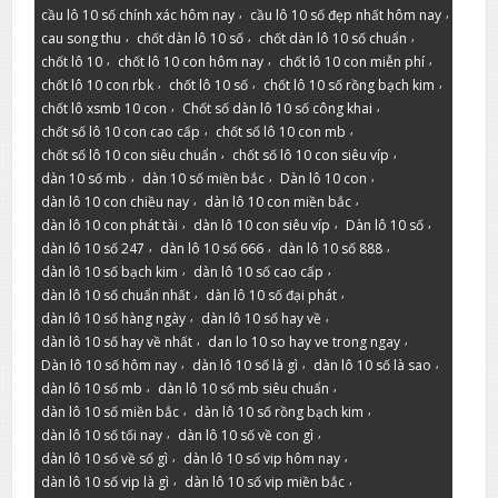
,
,
cầu lô 10 số chính xác hôm nay
cầu lô 10 số đẹp nhất hôm nay
,
,
,
cau song thu
chốt dàn lô 10 số
chốt dàn lô 10 số chuẩn
,
,
,
chốt lô 10
chốt lô 10 con hôm nay
chốt lô 10 con miễn phí
,
,
,
chốt lô 10 con rbk
chốt lô 10 số
chốt lô 10 số rồng bạch kim
,
,
chốt lô xsmb 10 con
Chốt số dàn lô 10 số công khai
,
,
chốt số lô 10 con cao cấp
chốt số lô 10 con mb
,
,
chốt số lô 10 con siêu chuẩn
chốt số lô 10 con siêu víp
,
,
,
dàn 10 số mb
dàn 10 số miền bắc
Dàn lô 10 con
,
,
dàn lô 10 con chiều nay
dàn lô 10 con miền bắc
,
,
,
dàn lô 10 con phát tài
dàn lô 10 con siêu víp
Dàn lô 10 số
,
,
,
dàn lô 10 số 247
dàn lô 10 số 666
dàn lô 10 số 888
,
,
dàn lô 10 số bạch kim
dàn lô 10 số cao cấp
,
,
dàn lô 10 số chuẩn nhất
dàn lô 10 số đại phát
,
,
dàn lô 10 số hàng ngày
dàn lô 10 số hay về
,
,
dàn lô 10 số hay về nhất
dan lo 10 so hay ve trong ngay
,
,
,
Dàn lô 10 số hôm nay
dàn lô 10 số là gì
dàn lô 10 số là sao
,
,
dàn lô 10 số mb
dàn lô 10 số mb siêu chuẩn
,
,
dàn lô 10 số miền bắc
dàn lô 10 số rồng bạch kim
,
,
dàn lô 10 số tối nay
dàn lô 10 số về con gì
,
,
dàn lô 10 số về số gì
dàn lô 10 số vip hôm nay
,
,
dàn lô 10 số vip là gì
dàn lô 10 số vip miền bắc