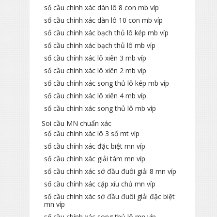
số cầu chính xác dàn lô 8 con mb víp
số cầu chính xác dàn lô 10 con mb víp
số cầu chính xác bạch thủ lô kép mb víp
số cầu chính xác bạch thủ lô mb víp
số cầu chính xác lô xiên 3 mb víp
số cầu chính xác lô xiên 2 mb víp
số cầu chính xác song thủ lô kép mb víp
số cầu chính xác lô xiên 4 mb víp
số cầu chính xác song thủ lô mb víp
Soi cầu MN chuẩn xác
số cầu chính xác lô 3 số mt víp
số cầu chính xác đặc biệt mn víp
số cầu chính xác giải tám mn víp
số cầu chính xác sớ đầu đuôi giải 8 mn víp
số cầu chính xác cặp xíu chủ mn víp
số cầu chính xác sớ đầu đuôi giải đặc biệt
mn víp
số cầu chính xác song thủ lô mn víp