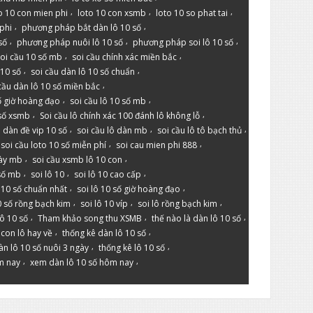
,
,
,
o 10 con mien phi
loto 10 con xsmb
loto 10 so phat tai
,
,
 phi
phương pháp bắt dàn lô 10 số
,
,
,
số
phương pháp nuôi lô 10 số
phương pháp soi lô 10 số
,
,
soi cầu 10 số mb
soi cầu chính xác miền bắc
,
,
 10 số
soi cầu dàn lô 10 số chuẩn
,
cầu dàn lô 10 số miền bắc
,
,
số giờ hoàng đạo
soi cầu lô 10 số mb
,
,
 số xsmb
Soi cầu lô chính xác 100 đánh lô không lỗ
,
,
,
ô dàn đề vip 10 số
soi cầu lô dàn mb
soi cầu lô tô bạch thủ
,
,
soi cầu loto 10 số miễn phí
soi cau mien phi 888
,
,
gày mb
soi cầu xsmb lô 10 con
,
,
,
 số mb
soi lô 10
soi lô 10 cao cấp
,
,
ô 10 số chuẩn nhất
soi lô 10 số giờ hoàng đạo
,
,
,
0 số rồng bạch kim
soi lô 10 víp
soi lô rồng bạch kim
,
,
,
ô 10 số
Tham khảo song thu XSMB
thế nào là dàn lô 10 số
,
,
 con lô hay về
thống kê dàn lô 10 số
,
,
àn lô 10 số nuôi 3 ngày
thống kê lô 10 số
,
,
m nay
xem dàn lô 10 số hôm nay