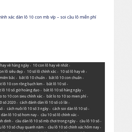
h xác dàn lô 10 con mb víp – soi cầu lô miễn phí
,
,
 hay về hàng ngày
10 con lô hay về nhất
,
,
,
on lô siêu đẹp
10 số lô chính xác
10 số lô hay về
,
,
,
 miền bắc
bắt lô 10 chuẩn
bắt lô 10 con chuẩn
,
,
t lô 10 con rồng bạch kim
bắt lô 10 số
,
,
t lô 10 số giờ hoàng đạo
bắt lô 10 số hàng ngày
,
,
lo to 10 con sieu chính xác
bắt lo to 10 so mien phí
,
,
10 số 2020
cách đánh dàn lô 10 số có lãi
,
,
,
số
cách nuôi lô 10 số 3 ngày
cách soi dàn lô 10 số
,
,
 dàn lô 10 số hom nay
cầu 10 số lô chính xác
,
,
,
nh dinh
cầu dàn lô 10 số mb chơi trong ngày
cầu lô 10 số
,
,
u lô 10 số chạy quanh năm
cầu lô 10 số chính xác hôm nay