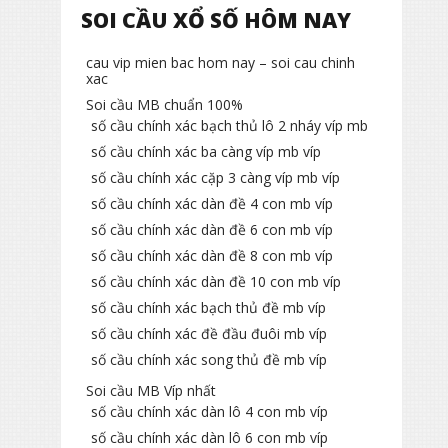
SOI CẦU XỔ SỐ HÔM NAY
cau vip mien bac hom nay – soi cau chinh
xac
Soi cầu MB chuẩn 100%
số cầu chính xác bạch thủ lô 2 nháy víp mb
số cầu chính xác ba càng víp mb víp
số cầu chính xác cặp 3 càng víp mb víp
số cầu chính xác dàn đề 4 con mb víp
số cầu chính xác dàn đề 6 con mb víp
số cầu chính xác dàn đề 8 con mb víp
số cầu chính xác dàn đề 10 con mb víp
số cầu chính xác bạch thủ đề mb víp
số cầu chính xác đề đầu đuôi mb víp
số cầu chính xác song thủ đề mb víp
Soi cầu MB Víp nhất
số cầu chính xác dàn lô 4 con mb víp
số cầu chính xác dàn lô 6 con mb víp