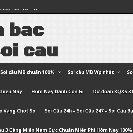
g Bach Kim
ố Miền Bắc Hôm Nay –
n
b
a
c
s
o
i
c
a
u
Soi cầu MB chuẩn 100%
Soi cầu MB Víp nhất
So
Chiều Nay
Hôm Nay Đánh Con Gì
Dự đoán KQXS 3
o Vang Chot So
Soi Cầu 24h – Soi Cầu 247 – Soi Cầu
ầu 3 Càng Miền Nam Cực Chuẩn Miễn Phí Hôm Nay 100%