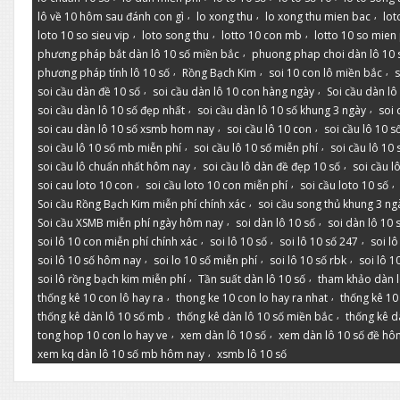
,
,
,
lô về 10 hôm sau đánh con gì
lo xong thu
lo xong thu mien bac
lot
,
,
,
loto 10 so sieu vip
loto song thu
lotto 10 con mb
lotto 10 so mien
,
phương pháp bắt dàn lô 10 số miền bắc
phuong phap choi dàn lô 10 
,
,
,
phương pháp tính lô 10 số
Rồng Bạch Kim
soi 10 con lô miền bắc
,
,
soi cầu dàn đề 10 số
soi cầu dàn lô 10 con hàng ngày
Soi cầu dàn lô
,
,
soi cầu dàn lô 10 số đẹp nhất
soi cầu dàn lô 10 số khung 3 ngày
soi 
,
,
soi cau dàn lô 10 số xsmb hom nay
soi cầu lô 10 con
soi cầu lô 10 
,
,
soi cầu lô 10 số mb miễn phí
soi cầu lô 10 số miễn phí
soi cầu lô 10
,
,
soi cầu lô chuẩn nhất hôm nay
soi cầu lô dàn đề đẹp 10 số
soi cầu l
,
,
,
soi cau loto 10 con
soi cầu loto 10 con miễn phí
soi cầu loto 10 số
,
Soi cầu Rồng Bạch Kim miễn phí chính xác
soi cầu song thủ khung 3 n
,
,
Soi cầu XSMB miễn phí ngày hôm nay
soi dàn lô 10 số
soi dàn lô 10
,
,
,
soi lô 10 con miễn phí chính xác
soi lô 10 số
soi lô 10 số 247
soi l
,
,
,
soi lô 10 số hôm nay
soi lo 10 số miễn phí
soi lô 10 số rbk
soi lô 1
,
,
soi lô rồng bạch kim miễn phí
Tần suất dàn lô 10 số
tham khảo dàn l
,
,
thống kê 10 con lô hay ra
thong ke 10 con lo hay ra nhat
thống kê 10
,
,
thống kê dàn lô 10 số mb
thống kê dàn lô 10 số miền bắc
thống kê d
,
,
tong hop 10 con lo hay ve
xem dàn lô 10 số
xem dàn lô 10 số đề hô
,
xem kq dàn lô 10 số mb hôm nay
xsmb lô 10 số