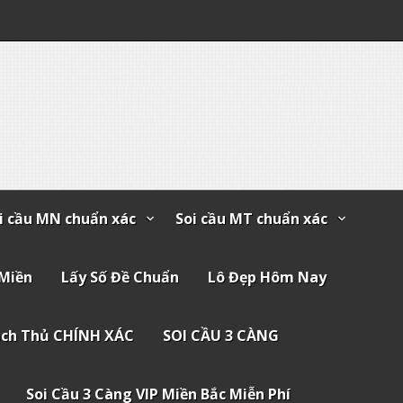
i cầu MN chuẩn xác
Soi cầu MT chuẩn xác
 Miền
Lấy Số Đề Chuẩn
Lô Đẹp Hôm Nay
 Bạch Thủ CHÍNH XÁC
SOI CẦU 3 CÀNG
Soi Cầu 3 Càng VIP Miền Bắc Miễn Phí