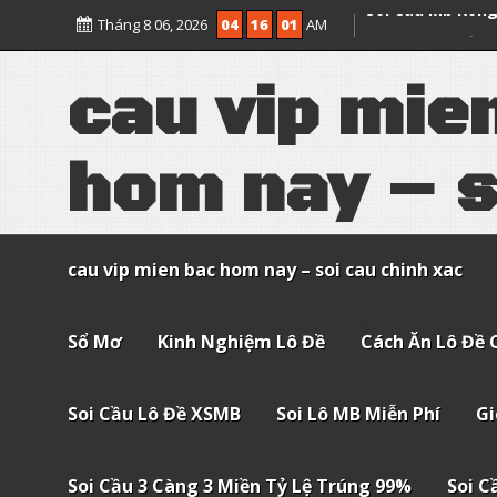
Skip
Tháng 8 06, 2026
04
16
03
AM
to
Soi Cau Mb Ron
content
Giờ Vàng Chốt S
c
a
u
v
i
p
m
i
e
Xổ Số 666
h
o
m
n
a
y
–
c
h
i
n
h
x
a
c
cau vip mien bac hom nay – soi cau chinh xac
t
r
a
n
g
w
e
b
c
h
ố
t
s
ố
c
h
u
ẩ
n
n
h
ấ
t
h
i
ệ
n
n
a
y
Sổ Mơ
Kinh Nghiệm Lô Đề
Cách Ăn Lô Đề 
Soi Cầu Lô Đề XSMB
Soi Lô MB Miễn Phí
Gi
Soi Cầu 3 Càng 3 Miền Tỷ Lệ Trúng 99%
Soi C