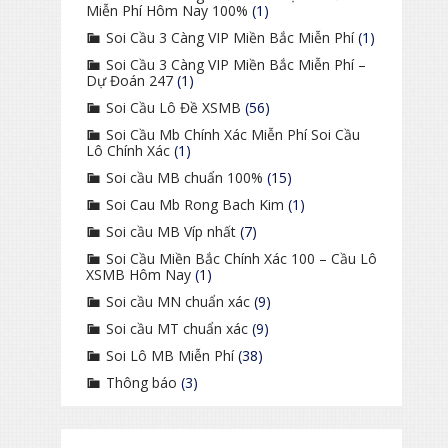
Miễn Phí Hôm Nay 100%
(1)
Soi Cầu 3 Càng VIP Miền Bắc Miễn Phí
(1)
Soi Cầu 3 Càng VIP Miền Bắc Miễn Phí –
Dự Đoán 247
(1)
Soi Cầu Lô Đề XSMB
(56)
Soi Cầu Mb Chính Xác Miễn Phí Soi Cầu
Lô Chính Xác
(1)
Soi cầu MB chuẩn 100%
(15)
Soi Cau Mb Rong Bach Kim
(1)
Soi cầu MB Víp nhất
(7)
Soi Cầu Miền Bắc Chính Xác 100 – Cầu Lô
XSMB Hôm Nay
(1)
Soi cầu MN chuẩn xác
(9)
Soi cầu MT chuẩn xác
(9)
Soi Lô MB Miễn Phí
(38)
Thông báo
(3)