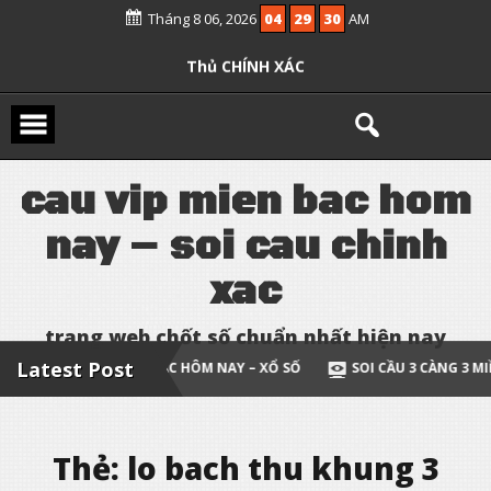
Skip
Tháng 8 06, 2026
04
29
31
AM
Miễn Phí Hôm Nay 100%
to
content
Soi Cầu 24h – Soi Cầu 247 – Soi Cầu Bạch
Thủ CHÍNH XÁC
Soi Cau Mb Rong Bach Kim
Giờ Vàng Chốt Số Miền Bắc Hôm Nay –
Xổ Số 666
c
a
u
v
i
p
m
i
e
n
b
a
c
h
o
m
n
a
y
–
s
o
i
c
a
u
c
h
i
n
h
x
a
c
t
r
a
n
g
w
e
b
c
h
ố
t
s
ố
c
h
u
ẩ
n
n
h
ấ
t
h
i
ệ
n
n
a
y
Latest Post
MIỀN BẮC HÔM NAY – XỔ SỐ
SOI CẦU 3 CÀNG 3 MIỀN TỶ LỆ TRÚNG 
Thẻ:
lo bach thu khung 3