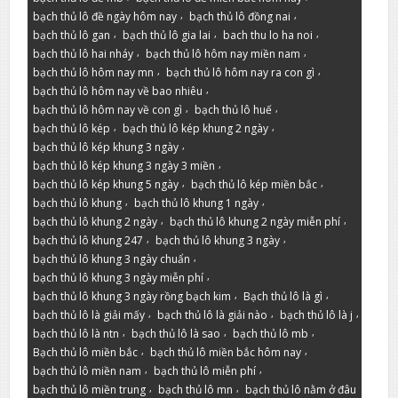
,
,
bạch thủ lô đề ngày hôm nay
bạch thủ lô đồng nai
,
,
,
bạch thủ lô gan
bạch thủ lô gia lai
bach thu lo ha noi
,
,
bạch thủ lô hai nháy
bạch thủ lô hôm nay miền nam
,
,
bạch thủ lô hôm nay mn
bạch thủ lô hôm nay ra con gì
,
bạch thủ lô hôm nay về bao nhiêu
,
,
bạch thủ lô hôm nay về con gì
bạch thủ lô huế
,
,
bạch thủ lô kép
bạch thủ lô kép khung 2 ngày
,
bạch thủ lô kép khung 3 ngày
,
bạch thủ lô kép khung 3 ngày 3 miền
,
,
bạch thủ lô kép khung 5 ngày
bạch thủ lô kép miền bắc
,
,
bạch thủ lô khung
bạch thủ lô khung 1 ngày
,
,
bạch thủ lô khung 2 ngày
bạch thủ lô khung 2 ngày miễn phí
,
,
bạch thủ lô khung 247
bạch thủ lô khung 3 ngày
,
bạch thủ lô khung 3 ngày chuẩn
,
bạch thủ lô khung 3 ngày miễn phí
,
,
bạch thủ lô khung 3 ngày rồng bạch kim
Bạch thủ lô là gì
,
,
,
bạch thủ lô là giải mấy
bạch thủ lô là giải nào
bạch thủ lô là j
,
,
,
bạch thủ lô là ntn
bạch thủ lô là sao
bạch thủ lô mb
,
,
Bạch thủ lô miền bắc
bạch thủ lô miền bắc hôm nay
,
,
bạch thủ lô miền nam
bạch thủ lô miễn phí
,
,
bạch thủ lô miền trung
bạch thủ lô mn
bạch thủ lô nằm ở đâu