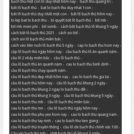
,
,
bạch thủ một con lô duy nhất hôm nay
bạch thủ quảng trị
,
,
bắt lô bạch thủ
bat lo bach thu duy nhat 1con
,
,
bắt lô bạch thủ duy nhất một con
bắt lô bạch thủ hôm nay
,
,
,
bi kip bat lo bach thu
bí quyết bắt lô bạch thủ
btl mb
,
,
,
btl mb mien phi
btl xsmb
cách bắt bạch thủ lô khung 5 ngày
,
,
cách bắt lô bạch thủ 2021
cách soi btl
,
cách soi lô bạch thủ miền bắc
,
,
cách vào tiền nuôi lô bạch thủ 5 ngày
cap lo bach thu hom nay
,
,
cặp lô bạch thủ ngày hôm nay
cầu bạch thủ lô ăn quanh năm
,
,
cầu lô 2 nháy miền bắc
cầu lô bạch thủ
,
,
cầu lô bạch thủ ăn quanh năm
cau lo bach thu binh dinh
,
cầu lô bạch thủ chạy quanh năm
,
,
cầu lô bạch thủ đẹp nhất hôm nay
cau lo bach thu gia lai
,
,
cầu lô bạch thủ hôm nay
cầu lô bạch thủ khung 2 ngày
,
cau lo bach thu khung 2 ngay lo bach thu dlk
,
,
cầu lô bạch thủ khung 3 ngày
cầu lô bạch thủ khung 5 ngày
,
,
cau lo bach thu mb
cầu lô bạch thủ miền bắc
,
,
cau lo bach thu mn
cầu lô bạch thủ ngày hôm nay
,
,
cau lo bach thu phu yen hom nay
cau lo bach thu quang nam
,
,
cau lo bach thu tay ninh
cau lo bach thu tien giang
,
,
cầu lô bạch thủ truyền thống
cầu lô de bạch thủ chính xác 100
,
,
Cầu vip bạch thủ mb
chốt bạch thủ lô khung 3 ngày