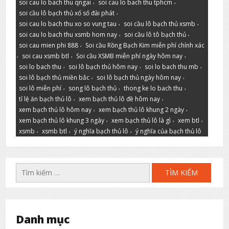
,
,
soi cau lo bach thu qngai
soi cau lo bach thu tphcm
,
soi cầu lô bạch thủ xổ số đài phát
,
,
soi cau lo bach thu xo so vung tau
soi cầu lô bạch thủ xsmb
,
,
soi cau lo bach thu xsmb hom nay
soi cầu lô tô bạch thủ
,
soi cau mien phi 888
Soi cầu Rồng Bạch Kim miễn phí chính xác
,
,
,
soi cau xsmb btl
Soi cầu XSMB miễn phí ngày hôm nay
,
,
,
soi lo bach thu
soi lô bạch thủ hôm nay
soi lo bach thu mb
,
,
soi lô bạch thủ miền bắc
soi lô bạch thủ ngày hôm nay
,
,
,
soi lô miễn phí
song lô bạch thủ
thong ke lo bach thu
,
,
tỉ lệ ăn bạch thủ lô
xem bạch thủ lô đề hôm nay
,
,
xem bạch thủ lô hôm nay
xem bạch thủ lô khung 2 ngày
,
,
,
xem bạch thủ lô khung 3 ngày
xem bạch thủ lô là gì
xem btl
,
,
,
xsmb
xsmb btl
ý nghĩa bạch thủ lô
ý nghĩa của bạch thủ lô
Tìm
kiếm
cho:
Danh mục