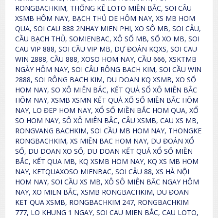
RONGBACHKIM, THỐNG KÊ LOTO MIỀN BẮC, SOI CÂU
XSMB HÔM NAY, BẠCH THỦ DE HÔM NAY, XS MB HOM
QUA, SOI CAU 888 2NHAY MIEN PHI, XO SÔ MB, SOI CÂU,
CẦU BẠCH THỦ, SOMIENBAC, XÔ SỐ MB, SỐ XO MB, SOI
CAU VIP 888, SOI CẦU VIP MB, DỰ ĐOÁN KQXS, SOI CAU
WIN 2888, CẦU 888, XOSO HOM NAY, CẦU 666, XSKTMB
NGÀY HÔM NAY, SOI CÂU RÔNG BACH KIM, SOI CẦU WIN
2888, SOI RÔNG BACH KIM, DU DOAN KQ XSMB, XO SỐ
HOM NAY, SO XÔ MIÊN BẮC, KẾT QUẢ SỔ XÔ MIÊN BẮC
HÔM NAY, XSMB XSMN KẾT QUẢ XỐ SỐ MIỀN BẮC HÔM
NAY, LO ĐEP HOM NAY, XỔ SỐ MIỀN BẮC HOM QUA, XỔ
SO HOM NAY, SÔ XÔ MIÊN BÂC, CÂU XSMB, CAU XS MB,
RONGVANG BACHKIM, SOI CẦU MB HOM NAY, THONGKE
RONGBACHKIM, XS MIÊN BAC HOM NAY, DU ĐOÁN XỔ
SỐ, DU DOAN XO SỐ, DU DOAN KẾT QUẢ XỔ SỐ MIỀN
BẮC, KẾT QUA MB, KQ XSMB HOM NAY, KQ XS MB HOM
NAY, KETQUAXOSO MIENBAC, SOI CÂU 88, XS HÀ NỘI
HOM NAY, SOI CẦU XS MB, XÔ SÔ MIÊN BĂC NGAY HÔM
NAY, XO MIEN BẮC, XSMB RONGBACHKIM, DU ĐOAN
KET QUA XSMB, RONGBACHKIM 247, RONGBACHKIM
777, LO KHUNG 1 NGAY, SOI CAU MIEN BẮC, CAU LOTO,