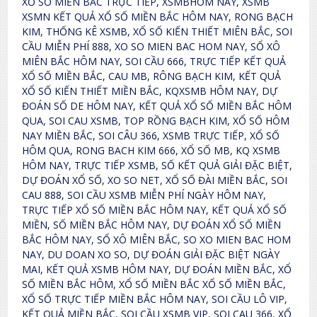
XỔ SỐ MIỀN BẮC TRỰC TIẾP, XSMBHOM NAY, XSMB
XSMN KẾT QUẢ XỔ SỐ MIỀN BẮC HÔM NAY, RONG BẠCH
KIM, THỐNG KÊ XSMB, XỔ SỐ KIẾN THIẾT MIÊN BẮC, SOI
CẦU MIỄN PHÍ 888, XO SO MIEN BAC HOM NAY, SỔ XÔ
MIÊN BẮC HÔM NAY, SOI CẦU 666, TRỰC TIẾP KẾT QUẢ
XỔ SỐ MIỀN BẮC, CAU MB, RÔNG BẠCH KIM, KẾT QUẢ
XỔ SỐ KIẾN THIẾT MIỀN BẮC, KQXSMB HÔM NAY, DỰ
ĐOÁN SỐ DE HÔM NAY, KẾT QUẢ XỔ SỐ MIỀN BẮC HÔM
QUA, SOI CAU XSMB, TOP RỒNG BẠCH KIM, XỔ SỐ HÔM
NAY MIỀN BẮC, SOI CÂU 366, XSMB TRỰC TIẾP, XỔ SỐ
HÔM QUA, RONG BACH KIM 666, XỔ SỐ MB, KQ XSMB
HÔM NAY, TRỰC TIẾP XSMB, SỐ KẾT QUẢ GIẢI ĐẶC BIỆT,
DỰ ĐOÁN XỔ SỐ, XO SO NET, XỔ SỐ ĐÀI MIỀN BẮC, SOI
CAU 888, SOI CẦU XSMB MIỄN PHÍ NGÀY HÔM NAY,
TRỰC TIẾP XỔ SỐ MIỀN BẮC HÔM NAY, KẾT QUẢ XỔ SỐ
MIỀN, SỐ MIỀN BẮC HÔM NAY, DỰ ĐOÁN XỔ SỐ MIỀN
BẮC HÔM NAY, SỔ XÔ MIÊN BẮC, SO XO MIEN BAC HOM
NAY, DU DOAN XO SO, DỰ ĐOÁN GIẢI ĐẶC BIỆT NGÀY
MAI, KẾT QUẢ XSMB HÔM NAY, DỰ ĐOÁN MIỀN BẮC, XỔ
SỐ MIỀN BẮC HÔM, XỔ SỐ MIỀN BẮC XỔ SỐ MIỀN BẮC,
XỔ SỐ TRỰC TIẾP MIỀN BẮC HÔM NAY, SOI CẦU LÔ VIP,
KẾT QUẢ MIỀN BẮC, SOI CẦU XSMB VIP, SOI CAU 366, XỔ