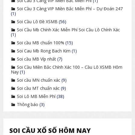
Soi Cầu 3 Càng VIP Miền Bắc Miễn Phí
(1)
Soi Cầu 3 Càng VIP Miền Bắc Miễn Phí – Dự Đoán 247
(1)
Soi Cầu Lô Đề XSMB
(56)
Soi Cầu Mb Chính Xác Miễn Phí Soi Cầu Lô Chính Xác
(1)
Soi cầu MB chuẩn 100%
(15)
Soi Cau Mb Rong Bach Kim
(1)
Soi cầu MB Víp nhất
(7)
Soi Cầu Miền Bắc Chính Xác 100 – Cầu Lô XSMB Hôm
Nay
(1)
Soi cầu MN chuẩn xác
(9)
Soi cầu MT chuẩn xác
(9)
Soi Lô MB Miễn Phí
(38)
Thông báo
(3)
SOI CẦU XỔ SỐ HÔM NAY