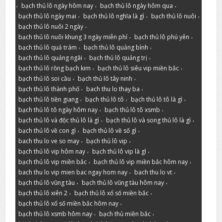
,
,
,
bạch thủ lô ngày hôm nay
bạch thủ lô ngày hôm qua
,
,
,
bạch thủ lô ngày mai
bạch thủ lô nghĩa là gì
bạch thủ lô nuôi
,
bạch thủ lô nuôi 2 ngày
,
,
bạch thủ lô nuôi khung 3 ngày miễn phí
bạch thủ lô phú yên
,
,
bạch thủ lô quả trám
bạch thủ lô quảng bình
,
,
bạch thủ lô quảng ngãi
bạch thủ lô quảng trị
,
,
bạch thủ lô rồng bạch kim
bạch thủ lô siêu vip miền bắc
,
,
bạch thủ lô soi cầu
bạch thủ lô tây ninh
,
,
bạch thủ lô thành phố
bach thu lo thay ba
,
,
,
bạch thủ lô tiền giang
bạch thủ lô tô
bạch thủ lô tô là gì
,
,
bạch thủ lô tô ngày hôm nay
bạch thủ lô tô xsmb
,
,
bạch thủ lô và độc thủ lô là gì
bạch thủ lô và song thủ lô là gì
,
,
bạch thủ lô về con gì
bạch thủ lô về số gì
,
,
bach thu lo ve so may
bạch thủ lô vip
,
,
bạch thủ lô vip hôm nay
bạch thủ lô vip là gì
,
,
bạch thủ lô vip miền bắc
bạch thủ lô vip miền bắc hôm nay
,
,
bach thu lo vip mien bac ngay hom nay
bach thu lo vt
,
,
bạch thủ lô vũng tàu
bạch thủ lô vũng tàu hôm nay
,
,
bạch thủ lô xiên 2
bạch thủ lô xổ số miền bắc
,
bạch thủ lô xổ số miền bắc hôm nay
,
,
bạch thủ lô xsmb hôm nay
bạch thủ miền bắc