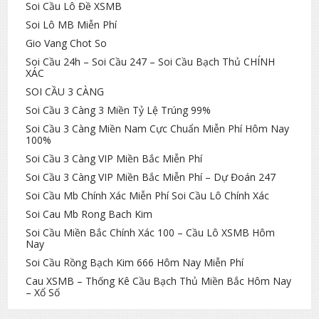
Soi Cầu Lô Đề XSMB
Soi Lô MB Miễn Phí
Gio Vang Chot So
Soi Cầu 24h – Soi Cầu 247 – Soi Cầu Bạch Thủ CHÍNH
XÁC
SOI CẦU 3 CÀNG
Soi Cầu 3 Càng 3 Miền Tỷ Lệ Trúng 99%
Soi Cầu 3 Càng Miền Nam Cực Chuẩn Miễn Phí Hôm Nay
100%
Soi Cầu 3 Càng VIP Miền Bắc Miễn Phí
Soi Cầu 3 Càng VIP Miền Bắc Miễn Phí – Dự Đoán 247
Soi Cầu Mb Chính Xác Miễn Phí Soi Cầu Lô Chính Xác
Soi Cau Mb Rong Bach Kim
Soi Cầu Miền Bắc Chính Xác 100 – Cầu Lô XSMB Hôm
Nay
Soi Cầu Rồng Bạch Kim 666 Hôm Nay Miễn Phí
Cau XSMB – Thống Kê Cầu Bạch Thủ Miền Bắc Hôm Nay
– Xổ Số