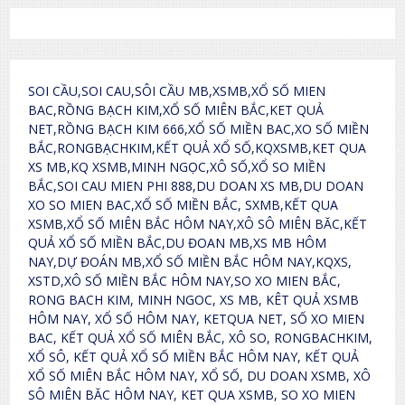
SOI CẦU,SOI CAU,SÔI CẦU MB,XSMB,XỔ SỐ MIEN
BAC,RỒNG BẠCH KIM,XỔ SỐ MIÊN BẮC,KET QUẢ
NET,RỒNG BẠCH KIM 666,XỔ SỐ MIỀN BAC,XO SỐ MIỀN
BẮC,RONGBẠCHKIM,KẾT QUẢ XỔ SỐ,KQXSMB,KET QUA
XS MB,KQ XSMB,MINH NGỌC,XÔ SỐ,XỔ SO MIỀN
BẮC,SOI CAU MIEN PHI 888,DU DOAN XS MB,DU DOAN
XO SO MIEN BAC,XỔ SỐ MIỀN BẮC, SXMB,KẾT QUA
XSMB,XỔ SỐ MIÊN BẮC HÔM NAY,XÔ SÔ MIÊN BĂC,KẾT
QUẢ XỔ SỐ MIỀN BẮC,DU ĐOAN MB,XS MB HÔM
NAY,DỰ ĐOÁN MB,XỔ SỐ MIỀN BẮC HÔM NAY,KQXS,
XSTD,XÔ SỐ MIỀN BẮC HÔM NAY,SO XO MIEN BẮC,
RONG BACH KIM, MINH NGOC, XS MB, KÊT QUẢ XSMB
HÔM NAY, XỔ SỐ HÔM NAY, KETQUA NET, SỐ XO MIEN
BAC, KẾT QUẢ XỔ SỐ MIÊN BẮC, XÔ SO, RONGBACHKIM,
XỔ SÔ, KẾT QUẢ XỔ SỐ MIỀN BẮC HÔM NAY, KẾT QUẢ
XỔ SỐ MIÊN BẮC HÔM NAY, XỔ SỐ, DU DOAN XSMB, XÔ
SÔ MIÊN BĂC HÔM NAY, KET QUA XSMB, SO XO MIEN