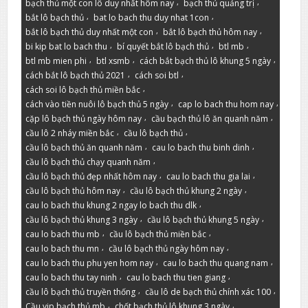
,
,
bạch thủ một con lô duy nhất hôm nay
bạch thủ quảng trị
,
,
bắt lô bạch thủ
bat lo bach thu duy nhat 1con
,
,
bắt lô bạch thủ duy nhất một con
bắt lô bạch thủ hôm nay
,
,
,
bi kip bat lo bach thu
bí quyết bắt lô bạch thủ
btl mb
,
,
,
btl mb mien phi
btl xsmb
cách bắt bạch thủ lô khung 5 ngày
,
,
cách bắt lô bạch thủ 2021
cách soi btl
,
cách soi lô bạch thủ miền bắc
,
,
cách vào tiền nuôi lô bạch thủ 5 ngày
cap lo bach thu hom nay
,
,
cặp lô bạch thủ ngày hôm nay
cầu bạch thủ lô ăn quanh năm
,
,
cầu lô 2 nháy miền bắc
cầu lô bạch thủ
,
,
cầu lô bạch thủ ăn quanh năm
cau lo bach thu binh dinh
,
cầu lô bạch thủ chạy quanh năm
,
,
cầu lô bạch thủ đẹp nhất hôm nay
cau lo bach thu gia lai
,
,
cầu lô bạch thủ hôm nay
cầu lô bạch thủ khung 2 ngày
,
cau lo bach thu khung 2 ngay lo bach thu dlk
,
,
cầu lô bạch thủ khung 3 ngày
cầu lô bạch thủ khung 5 ngày
,
,
cau lo bach thu mb
cầu lô bạch thủ miền bắc
,
,
cau lo bach thu mn
cầu lô bạch thủ ngày hôm nay
,
,
cau lo bach thu phu yen hom nay
cau lo bach thu quang nam
,
,
cau lo bach thu tay ninh
cau lo bach thu tien giang
,
,
cầu lô bạch thủ truyền thống
cầu lô de bạch thủ chính xác 100
,
,
Cầu vip bạch thủ mb
chốt bạch thủ lô khung 3 ngày