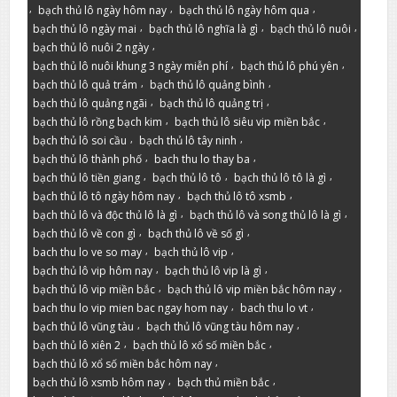
,
,
,
bạch thủ lô ngày hôm nay
bạch thủ lô ngày hôm qua
,
,
,
bạch thủ lô ngày mai
bạch thủ lô nghĩa là gì
bạch thủ lô nuôi
,
bạch thủ lô nuôi 2 ngày
,
,
bạch thủ lô nuôi khung 3 ngày miễn phí
bạch thủ lô phú yên
,
,
bạch thủ lô quả trám
bạch thủ lô quảng bình
,
,
bạch thủ lô quảng ngãi
bạch thủ lô quảng trị
,
,
bạch thủ lô rồng bạch kim
bạch thủ lô siêu vip miền bắc
,
,
bạch thủ lô soi cầu
bạch thủ lô tây ninh
,
,
bạch thủ lô thành phố
bach thu lo thay ba
,
,
,
bạch thủ lô tiền giang
bạch thủ lô tô
bạch thủ lô tô là gì
,
,
bạch thủ lô tô ngày hôm nay
bạch thủ lô tô xsmb
,
,
bạch thủ lô và độc thủ lô là gì
bạch thủ lô và song thủ lô là gì
,
,
bạch thủ lô về con gì
bạch thủ lô về số gì
,
,
bach thu lo ve so may
bạch thủ lô vip
,
,
bạch thủ lô vip hôm nay
bạch thủ lô vip là gì
,
,
bạch thủ lô vip miền bắc
bạch thủ lô vip miền bắc hôm nay
,
,
bach thu lo vip mien bac ngay hom nay
bach thu lo vt
,
,
bạch thủ lô vũng tàu
bạch thủ lô vũng tàu hôm nay
,
,
bạch thủ lô xiên 2
bạch thủ lô xổ số miền bắc
,
bạch thủ lô xổ số miền bắc hôm nay
,
,
bạch thủ lô xsmb hôm nay
bạch thủ miền bắc