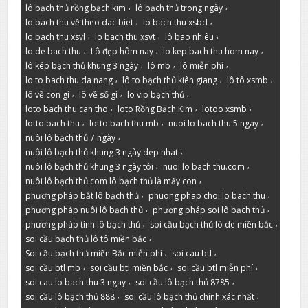
,
,
lô bạch thủ rồng bạch kim
lô bạch thủ trong ngày
,
,
lo bach thu về theo dac biet
lo bach thu xsbd
,
,
,
lo bach thu xsvl
lo bach thu xsvt
lô bao nhiêu
,
,
,
lo de bach thu
Lô đẹp hôm nay
lo kep bach thu hom nay
,
,
,
lô kép bạch thủ khung 3 ngày
lô mb
lô miễn phí
,
,
,
lo to bach thu da nang
lô to bạch thủ kiên giang
lô tô xsmb
,
,
,
lô về con gì
lô về số gì
lo vip bạch thủ
,
,
,
loto bach thu can tho
loto Rồng Bạch Kim
lotoo xsmb
,
,
,
lotto bach thu
lotto bach thu mb
nuoi lo bach thu 5 ngay
,
nuôi lô bạch thủ 7 ngày
,
nuôi lô bạch thủ khung 3 ngày dep nhat
,
,
nuôi lô bạch thủ khung 3 ngày tôi
nuoi lo bach thu.com
,
nuôi lô bạch thủ.com lô bạch thủ là mấy con
,
,
phương pháp bắt lô bạch thủ
phuong phap choi lo bach thu
,
,
phương pháp nuôi lô bạch thủ
phương pháp soi lô bạch thủ
,
,
phương pháp tính lô bạch thủ
soi cầu bạch thủ lô de miền bắc
,
soi cầu bạch thủ lô tô miền bắc
,
,
Soi cầu bạch thủ miền Bắc miễn phí
soi cau btl
,
,
,
soi cầu btl mb
soi cầu btl miền bắc
soi cầu btl miễn phí
,
,
soi cau lo bach thu 3 ngay
soi cầu lô bạch thủ 8785
,
,
soi cầu lô bạch thủ 888
soi cầu lô bạch thủ chính xác nhất