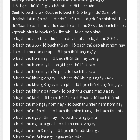
,
,
,
chốt bạch thủ lô là gì
chốt btl
chốt btl chuẩn
,
,
,
đánh lô bạch thủ
độc thủ lô bạch thủ lô là gì
dự đoán btl
,
,
,
dự đoán btl miền bắc
dự đoán cầu btl
dự đoán chính xác btl
,
,
,
dự đoán lô bạch thủ
du doan lo bach thu 888
kq bach thu lo
,
,
,
kqxsmb plus lô bạch thủ
lbt mb
lô ăn bao nhiêu
,
,
,
lô bạch thủ
lo bach thu 1 con duy nhat
lô bạch thủ 2021
,
,
lo bach thu 366
lô bạch thủ 99
lô bạch thủ đẹp nhất hôm nay
,
,
,
lo bach thu dong thap
lô bạch thủ hàng ngày
,
,
lô bạch thủ hôm nay
lô bạch thủ hôm nay con gì
,
lo bach thu hom nay la con gi bạch thủ lô là sao
,
,
lô bạch thủ hôm nay miễn phí
lo bach thu kep
,
,
lô bạch thủ khung 2 ngày
lô bạch thủ khung 3 ngày 247
,
,
lo bach thu khung 3 ngay mien phi
lô bạch thủ khung 5 ngày
,
,
lo bach thu khung ba ngay
lo bach thu khung max 3 ngay
,
,
,
lô bạch thủ là gì
lô bạch thủ là như thế nào
lô bạch thủ mb
,
,
lo bach thu mb ngay hom nay
lô bạch thủ miền nam hôm nay
,
,
,
lô bạch thủ miễn phí
lo bach thu mien trung
lo bach thu mt
,
,
lô bạch thủ ngày hôm nay
lô bạch thủ ngày mai
,
,
lo bach thu nghia la gi
lo bach thu nuoi 2 ngay
,
,
lô bạch thủ nuôi 3 ngày
lô bạch thủ nuôi khung
,
lô bạch thủ nuôi khung 5 ngày miền bắc