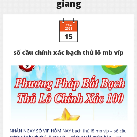
giang
Th4
2021
15
số cầu chính xác bạch thủ lô mb víp
NHẬN NGAY SỐ VIP HÔM NAY bạch thủ lô mb víp – số cầu