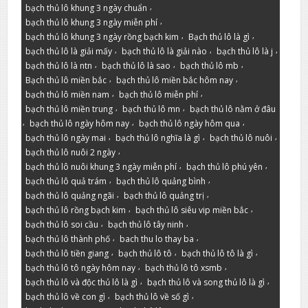
,
bạch thủ lô khung 3 ngày chuẩn
,
bạch thủ lô khung 3 ngày miễn phí
,
,
bạch thủ lô khung 3 ngày rồng bạch kim
Bạch thủ lô là gì
,
,
,
bạch thủ lô là giải mấy
bạch thủ lô là giải nào
bạch thủ lô là j
,
,
,
bạch thủ lô là ntn
bạch thủ lô là sao
bạch thủ lô mb
,
,
Bạch thủ lô miền bắc
bạch thủ lô miền bắc hôm nay
,
,
bạch thủ lô miền nam
bạch thủ lô miễn phí
,
,
bạch thủ lô miền trung
bạch thủ lô mn
bạch thủ lô nằm ở đâu
,
,
,
bạch thủ lô ngày hôm nay
bạch thủ lô ngày hôm qua
,
,
,
bạch thủ lô ngày mai
bạch thủ lô nghĩa là gì
bạch thủ lô nuôi
,
bạch thủ lô nuôi 2 ngày
,
,
bạch thủ lô nuôi khung 3 ngày miễn phí
bạch thủ lô phú yên
,
,
bạch thủ lô quả trám
bạch thủ lô quảng bình
,
,
bạch thủ lô quảng ngãi
bạch thủ lô quảng trị
,
,
bạch thủ lô rồng bạch kim
bạch thủ lô siêu vip miền bắc
,
,
bạch thủ lô soi cầu
bạch thủ lô tây ninh
,
,
bạch thủ lô thành phố
bach thu lo thay ba
,
,
,
bạch thủ lô tiền giang
bạch thủ lô tô
bạch thủ lô tô là gì
,
,
bạch thủ lô tô ngày hôm nay
bạch thủ lô tô xsmb
,
,
bạch thủ lô và độc thủ lô là gì
bạch thủ lô và song thủ lô là gì
,
,
bạch thủ lô về con gì
bạch thủ lô về số gì