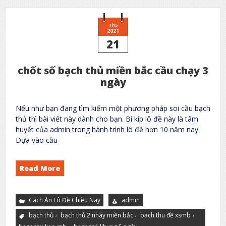
Th5
2021
21
chốt số bạch thủ miền bắc cầu chạy 3
ngày
Nếu như bạn đang tìm kiếm một phương pháp soi cầu bạch
thủ thì bài viết này dành cho bạn. Bí kíp lô đề này là tâm
huyết của admin trong hành trình lô đề hơn 10 năm nay.
Dựa vào cầu
Read More
Cách Ăn Lô Đề Chiều Nay
admin
,
,
,
bạch thủ
bạch thủ 2 nháy miền bắc
bạch thu đề xsmb
,
,