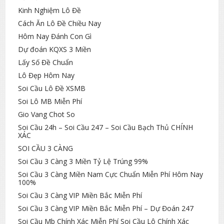
Kinh Nghiệm Lô Đề
Cách Ăn Lô Đề Chiều Nay
Hôm Nay Đánh Con Gì
Dự đoán KQXS 3 Miền
Lấy Số Đề Chuẩn
Lô Đẹp Hôm Nay
Soi Cầu Lô Đề XSMB
Soi Lô MB Miễn Phí
Gio Vang Chot So
Soi Cầu 24h – Soi Cầu 247 – Soi Cầu Bạch Thủ CHÍNH
XÁC
SOI CẦU 3 CÀNG
Soi Cầu 3 Càng 3 Miền Tỷ Lệ Trúng 99%
Soi Cầu 3 Càng Miền Nam Cực Chuẩn Miễn Phí Hôm Nay
100%
Soi Cầu 3 Càng VIP Miền Bắc Miễn Phí
Soi Cầu 3 Càng VIP Miền Bắc Miễn Phí – Dự Đoán 247
Soi Cầu Mb Chính Xác Miễn Phí Soi Cầu Lô Chính Xác