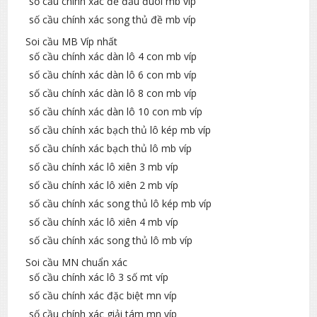
số cầu chính xác đề đầu đuôi mb víp
số cầu chính xác song thủ đề mb víp
Soi cầu MB Víp nhất
số cầu chính xác dàn lô 4 con mb víp
số cầu chính xác dàn lô 6 con mb víp
số cầu chính xác dàn lô 8 con mb víp
số cầu chính xác dàn lô 10 con mb víp
số cầu chính xác bạch thủ lô kép mb víp
số cầu chính xác bạch thủ lô mb víp
số cầu chính xác lô xiên 3 mb víp
số cầu chính xác lô xiên 2 mb víp
số cầu chính xác song thủ lô kép mb víp
số cầu chính xác lô xiên 4 mb víp
số cầu chính xác song thủ lô mb víp
Soi cầu MN chuẩn xác
số cầu chính xác lô 3 số mt víp
số cầu chính xác đặc biệt mn víp
số cầu chính xác giải tám mn víp