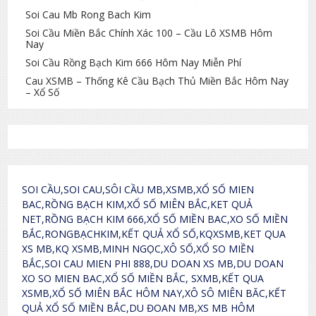
Soi Cau Mb Rong Bach Kim
Soi Cầu Miền Bắc Chính Xác 100 – Cầu Lô XSMB Hôm
Nay
Soi Cầu Rồng Bạch Kim 666 Hôm Nay Miễn Phí
Cau XSMB – Thống Kê Cầu Bạch Thủ Miền Bắc Hôm Nay
– Xổ Số
SOI CẦU,SOI CAU,SÔI CẦU MB,XSMB,XỔ SỐ MIEN
BAC,RỒNG BẠCH KIM,XỔ SỐ MIÊN BẮC,KET QUẢ
NET,RỒNG BẠCH KIM 666,XỔ SỐ MIỀN BAC,XO SỐ MIỀN
BẮC,RONGBẠCHKIM,KẾT QUẢ XỔ SỐ,KQXSMB,KET QUA
XS MB,KQ XSMB,MINH NGỌC,XÔ SỐ,XỔ SO MIỀN
BẮC,SOI CAU MIEN PHI 888,DU DOAN XS MB,DU DOAN
XO SO MIEN BAC,XỔ SỐ MIỀN BẮC, SXMB,KẾT QUA
XSMB,XỔ SỐ MIÊN BẮC HÔM NAY,XÔ SÔ MIÊN BĂC,KẾT
QUẢ XỔ SỐ MIỀN BẮC,DU ĐOAN MB,XS MB HÔM