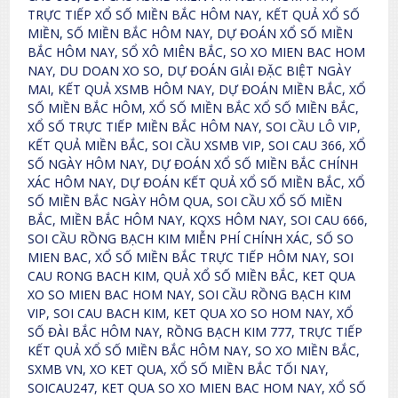
TRỰC TIẾP XỔ SỐ MIỀN BẮC HÔM NAY, KẾT QUẢ XỔ SỐ
MIỀN, SỐ MIỀN BẮC HÔM NAY, DỰ ĐOÁN XỔ SỐ MIỀN
BẮC HÔM NAY, SỔ XÔ MIÊN BẮC, SO XO MIEN BAC HOM
NAY, DU DOAN XO SO, DỰ ĐOÁN GIẢI ĐẶC BIỆT NGÀY
MAI, KẾT QUẢ XSMB HÔM NAY, DỰ ĐOÁN MIỀN BẮC, XỔ
SỐ MIỀN BẮC HÔM, XỔ SỐ MIỀN BẮC XỔ SỐ MIỀN BẮC,
XỔ SỐ TRỰC TIẾP MIỀN BẮC HÔM NAY, SOI CẦU LÔ VIP,
KẾT QUẢ MIỀN BẮC, SOI CẦU XSMB VIP, SOI CAU 366, XỔ
SỐ NGÀY HÔM NAY, DỰ ĐOÁN XỔ SỐ MIỀN BẮC CHÍNH
XÁC HÔM NAY, DỰ ĐOÁN KẾT QUẢ XỔ SỐ MIỀN BẮC, XỔ
SỐ MIỀN BẮC NGÀY HÔM QUA, SOI CẦU XỔ SỐ MIỀN
BẮC, MIỀN BẮC HÔM NAY, KQXS HÔM NAY, SOI CAU 666,
SOI CẦU RỒNG BẠCH KIM MIỄN PHÍ CHÍNH XÁC, SỐ SO
MIEN BAC, XỔ SỐ MIỀN BẮC TRỰC TIẾP HÔM NAY, SOI
CAU RONG BACH KIM, QUẢ XỔ SỐ MIỀN BẮC, KET QUA
XO SO MIEN BAC HOM NAY, SOI CẦU RỒNG BẠCH KIM
VIP, SOI CAU BACH KIM, KET QUA XO SO HOM NAY, XỔ
SỐ ĐÀI BẮC HÔM NAY, RỒNG BẠCH KIM 777, TRỰC TIẾP
KẾT QUẢ XỔ SỐ MIỀN BẮC HÔM NAY, SO XO MIỀN BẮC,
SXMB VN, XO KET QUA, XỔ SỐ MIỀN BẮC TỐI NAY,
SOICAU247, KET QUA SO XO MIEN BAC HOM NAY, XỔ SỐ