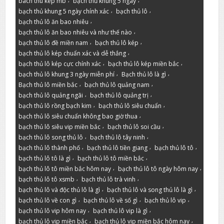
bach thu kep mb
bạch thủ khung 5 ngày
,
,
bạch thủ khung 5 ngày chính xác
bạch thủ lô
,
bạch thủ lô ăn bao nhiêu
,
bạch thủ lô ăn bao nhiêu và như thế nào
,
,
bạch thủ lô đề miền nam
bạch thủ lô kép
,
bạch thủ lô kép chuẩn xác và dễ thắng
,
,
bạch thủ lô kép cực chính xác
bạch thủ lô kép miền bắc
,
,
bạch thủ lô khung 3 ngày miễn phí
Bạch thủ lô là gì
,
,
Bạch thủ lô miền bắc
bạch thủ lô quảng nam
,
,
bạch thủ lô quảng ngãi
bạch thủ lô quảng trị
,
,
bạch thủ lô rồng bạch kim
bạch thủ lô siêu chuẩn
,
bạch thủ lô siêu chuẩn không bao giờ thua
,
,
bạch thủ lô siêu vip miền bắc
bạch thủ lô soi cầu
,
,
bạch thủ lô song thủ lô
bạch thủ lô tây ninh
,
,
,
bạch thủ lô thành phố
bạch thủ lô tiền giang
bạch thủ lô tô
,
,
bạch thủ lô tô là gì
bạch thủ lô tô miền bắc
,
,
bạch thủ lô tô miền bắc hôm nay
bạch thủ lô tô ngày hôm nay
,
,
bạch thủ lô tô xsmb
bạch thủ lô trà vinh
,
,
bạch thủ lô và độc thủ lô là gì
bạch thủ lô và song thủ lô là gì
,
,
,
bạch thủ lô về con gì
bạch thủ lô về số gì
bạch thủ lô vip
,
,
bạch thủ lô vip hôm nay
bạch thủ lô vip là gì
,
,
bạch thủ lô vip miền bắc
bạch thủ lô vip miền bắc hôm nay