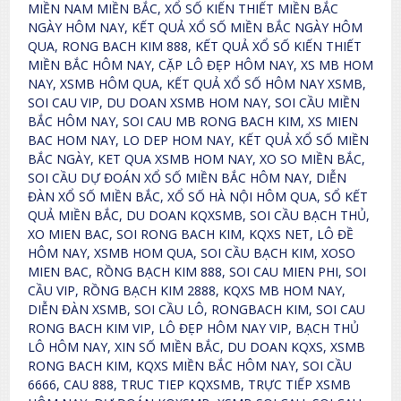
MIỀN NAM MIỀN BẮC, XỔ SỐ KIẾN THIẾT MIỀN BẮC
NGÀY HÔM NAY, KẾT QUẢ XỔ SỐ MIỀN BẮC NGÀY HÔM
QUA, RONG BACH KIM 888, KẾT QUẢ XỔ SỐ KIẾN THIẾT
MIỀN BẮC HÔM NAY, CẶP LÔ ĐẸP HÔM NAY, XS MB HOM
NAY, XSMB HÔM QUA, KẾT QUẢ XỔ SỐ HÔM NAY XSMB,
SOI CAU VIP, DU DOAN XSMB HOM NAY, SOI CẦU MIỀN
BẮC HÔM NAY, SOI CAU MB RONG BACH KIM, XS MIEN
BAC HOM NAY, LO DEP HOM NAY, KẾT QUẢ XỔ SỐ MIỀN
BẮC NGÀY, KET QUA XSMB HOM NAY, XO SO MIỀN BẮC,
SOI CẦU DỰ ĐOÁN XỔ SỐ MIỀN BẮC HÔM NAY, DIỄN
ĐÀN XỔ SỐ MIỀN BẮC, XỔ SỐ HÀ NỘI HÔM QUA, SỔ KẾT
QUẢ MIỀN BẮC, DU DOAN KQXSMB, SOI CẦU BẠCH THỦ,
XO MIEN BAC, SOI RONG BACH KIM, KQXS NET, LÔ ĐỀ
HÔM NAY, XSMB HOM QUA, SOI CẦU BẠCH KIM, XOSO
MIEN BAC, RỒNG BẠCH KIM 888, SOI CAU MIEN PHI, SOI
CẦU VIP, RỒNG BẠCH KIM 2888, KQXS MB HOM NAY,
DIỄN ĐÀN XSMB, SOI CẦU LÔ, RONGBACH KIM, SOI CAU
RONG BACH KIM VIP, LÔ ĐẸP HÔM NAY VIP, BẠCH THỦ
LÔ HÔM NAY, XIN SỐ MIỀN BẮC, DU DOAN KQXS, XSMB
RONG BACH KIM, KQXS MIỀN BẮC HÔM NAY, SOI CẦU
6666, CAU 888, TRUC TIEP KQXSMB, TRỰC TIẾP XSMB