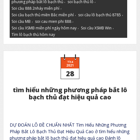
,
,
phương pháp bắt lô bạch thủ
soi bạch thủ lô
,
Soi cầu 888 2nháy miễn phí
,
,
Soi cầu bạch thủ miền Bắc miễn phí
soi cầu lô bạch thủ 8785
,
,
Soi cầu MB
soi cau mien phi 888
,
,
Soi cầu XSMB miễn phí ngày hôm nay
Soi cầu XSMB Win
Tìm lô bạch thủ hôm nay
Th4
2021
28
tìm hiểu những phương pháp bắt lô
bạch thủ đạt hiệu quả cao
DỰ ĐOÁN LÔ ĐỀ CHUẨN NHẤT Tìm Hiểu Những Phương
Pháp Bắt Lô Bạch Thủ Đạt Hiệu Quả Cao ở tìm hiểu những
phương pháp bắt lô bạch thủ đạt hiệu quả cao Đánh lô