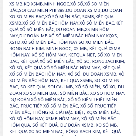
XS MB,KQ XSMB,MINH NGỌC,XÔ SỐ,XỔ SO MIỀN
BẮC,SOI CAU MIEN PHI 888,DU DOAN XS MB,DU DOAN
XO SO MIEN BAC,XỔ SỐ MIỀN BẮC, SXMB,KẾT QUA
XSMB,XỔ SỐ MIÊN BẮC HÔM NAY,XÔ SÔ MIÊN BĂC,KẾT
QUẢ XỔ SỐ MIỀN BẮC,DU ĐOAN MB,XS MB HÔM
NAY,DỰ ĐOÁN MB,XỔ SỐ MIỀN BẮC HÔM NAY,KQXS,
XSTD,XÔ SỐ MIỀN BẮC HÔM NAY,SO XO MIEN BẮC,
RONG BACH KIM, MINH NGOC, XS MB, KÊT QUẢ XSMB
HÔM NAY, XỔ SỐ HÔM NAY, KETQUA NET, SỐ XO MIEN
BAC, KẾT QUẢ XỔ SỐ MIÊN BẮC, XÔ SO, RONGBACHKIM,
XỔ SÔ, KẾT QUẢ XỔ SỐ MIỀN BẮC HÔM NAY, KẾT QUẢ
XỔ SỐ MIÊN BẮC HÔM NAY, XỔ SỐ, DU DOAN XSMB, XÔ
SÔ MIÊN BĂC HÔM NAY, KET QUA XSMB, SO XO MIEN
BAC, SO KET QUA, SOI CAU MB, XỔ SỐ MIỀN, SỐ XO, DU
ĐOAN XO SO MIEN BAC, SỐ MIỀN BẮC, XO SO HOM NAY,
DỰ ĐOÁN XỔ SỐ MIỀN BẮC, XỔ SỐ KIẾN THIẾT MIỀN
BẮC, TRỰC TIẾP XỔ SỐ MIỀN BẮC, XỔ SỐ TRỰC TIẾP
MIỀN BẮC, THỐNG KÊ GIẢI ĐẶC BIỆT, KQXS MIỀN BẮC,
XÔ SỐ HÔM NAY, XSMB HÔM NAY, XỔ SỐ MIỀN BẮC
HÔM QUA, SỔ KẾT QUẢ, DỰ ĐOÁN XSMB, XO SỐ MB,
KET QUA XO SO MIEN BAC, RÔNG BACH KIM, KẾT QUẢ