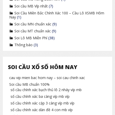
Soi cầu MB Víp nhất
(7)
Soi Cầu Miền Bắc Chính Xác 100 – Cầu Lô XSMB Hôm
Nay
(1)
Soi cầu MN chuẩn xác
(9)
Soi cầu MT chuẩn xác
(9)
Soi Lô MB Miễn Phí
(38)
Thông báo
(3)
SOI CẦU XỔ SỐ HÔM NAY
cau vip mien bac hom nay – soi cau chinh xac
Soi cầu MB chuẩn 100%
số cầu chính xác bạch thủ lô 2 nháy víp mb
số cầu chính xác ba càng víp mb víp
số cầu chính xác cặp 3 càng víp mb víp
số cầu chính xác dàn đề 4 con mb víp