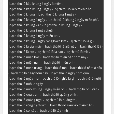
,
bạch thủ lô kép khung 3 ngày 3 miền
,
,
bạch thủ lô kép khung 5 ngày
bạch thủ lô kép miền bắc
,
,
bạch thủ lô khung
bạch thủ lô khung 1 ngày
,
,
bạch thủ lô khung 2 ngày
bạch thủ lô khung 2 ngày miễn phí
,
,
bạch thủ lô khung 247
bạch thủ lô khung 3 ngày
,
bạch thủ lô khung 3 ngày chuẩn
,
bạch thủ lô khung 3 ngày miễn phí
,
,
bạch thủ lô khung 3 ngày rồng bạch kim
Bạch thủ lô là gì
,
,
,
bạch thủ lô là giải mấy
bạch thủ lô là giải nào
bạch thủ lô là j
,
,
,
bạch thủ lô là ntn
bạch thủ lô là sao
bạch thủ lô mb
,
,
Bạch thủ lô miền bắc
bạch thủ lô miền bắc hôm nay
,
,
bạch thủ lô miền nam
bạch thủ lô miễn phí
,
,
bạch thủ lô miền trung
bạch thủ lô mn
bạch thủ lô nằm ở đâu
,
,
,
bạch thủ lô ngày hôm nay
bạch thủ lô ngày hôm qua
,
,
,
bạch thủ lô ngày mai
bạch thủ lô nghĩa là gì
bạch thủ lô nuôi
,
bạch thủ lô nuôi 2 ngày
,
,
bạch thủ lô nuôi khung 3 ngày miễn phí
bạch thủ lô phú yên
,
,
bạch thủ lô quả trám
bạch thủ lô quảng bình
,
,
bạch thủ lô quảng ngãi
bạch thủ lô quảng trị
,
,
bạch thủ lô rồng bạch kim
bạch thủ lô siêu vip miền bắc
,
,
bạch thủ lô soi cầu
bạch thủ lô tây ninh