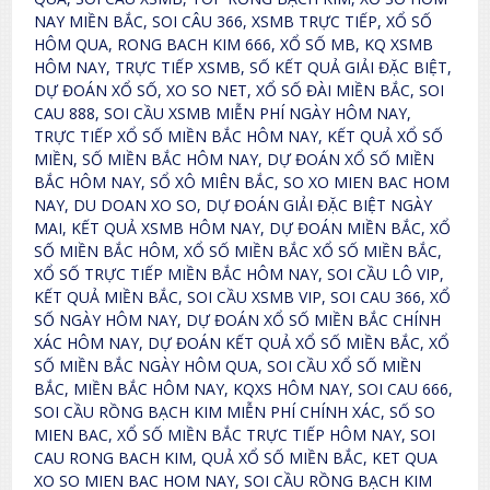
NAY MIỀN BẮC, SOI CÂU 366, XSMB TRỰC TIẾP, XỔ SỐ
HÔM QUA, RONG BACH KIM 666, XỔ SỐ MB, KQ XSMB
HÔM NAY, TRỰC TIẾP XSMB, SỐ KẾT QUẢ GIẢI ĐẶC BIỆT,
DỰ ĐOÁN XỔ SỐ, XO SO NET, XỔ SỐ ĐÀI MIỀN BẮC, SOI
CAU 888, SOI CẦU XSMB MIỄN PHÍ NGÀY HÔM NAY,
TRỰC TIẾP XỔ SỐ MIỀN BẮC HÔM NAY, KẾT QUẢ XỔ SỐ
MIỀN, SỐ MIỀN BẮC HÔM NAY, DỰ ĐOÁN XỔ SỐ MIỀN
BẮC HÔM NAY, SỔ XÔ MIÊN BẮC, SO XO MIEN BAC HOM
NAY, DU DOAN XO SO, DỰ ĐOÁN GIẢI ĐẶC BIỆT NGÀY
MAI, KẾT QUẢ XSMB HÔM NAY, DỰ ĐOÁN MIỀN BẮC, XỔ
SỐ MIỀN BẮC HÔM, XỔ SỐ MIỀN BẮC XỔ SỐ MIỀN BẮC,
XỔ SỐ TRỰC TIẾP MIỀN BẮC HÔM NAY, SOI CẦU LÔ VIP,
KẾT QUẢ MIỀN BẮC, SOI CẦU XSMB VIP, SOI CAU 366, XỔ
SỐ NGÀY HÔM NAY, DỰ ĐOÁN XỔ SỐ MIỀN BẮC CHÍNH
XÁC HÔM NAY, DỰ ĐOÁN KẾT QUẢ XỔ SỐ MIỀN BẮC, XỔ
SỐ MIỀN BẮC NGÀY HÔM QUA, SOI CẦU XỔ SỐ MIỀN
BẮC, MIỀN BẮC HÔM NAY, KQXS HÔM NAY, SOI CAU 666,
SOI CẦU RỒNG BẠCH KIM MIỄN PHÍ CHÍNH XÁC, SỐ SO
MIEN BAC, XỔ SỐ MIỀN BẮC TRỰC TIẾP HÔM NAY, SOI
CAU RONG BACH KIM, QUẢ XỔ SỐ MIỀN BẮC, KET QUA
XO SO MIEN BAC HOM NAY, SOI CẦU RỒNG BẠCH KIM