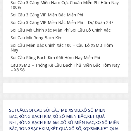
Soi Cầu 3 Càng Miền Nam Cực Chuẩn Miễn Phí Hôm Nay
100%
Soi Cầu 3 Càng VIP Miền Bắc Miễn Phí
Soi Cầu 3 Càng VIP Miền Bắc Miễn Phí – Dự Đoán 247
Soi Cầu Mb Chính Xác Miễn Phí Soi Cầu Lô Chính Xác
Soi Cau Mb Rong Bach Kim
Soi Cầu Miền Bắc Chính Xác 100 – Cầu Lô XSMB Hôm
Nay
Soi Cầu Rồng Bạch Kim 666 Hôm Nay Miễn Phí
Cau XSMB – Thống Kê Cầu Bạch Thủ Miền Bắc Hôm Nay
– Xổ Số
SOI CẦU,SOI CAU,SÔI CẦU MB,XSMB,XỔ SỐ MIEN
BAC,RỒNG BẠCH KIM,XỔ SỐ MIÊN BẮC,KET QUẢ
NET,RỒNG BẠCH KIM 666,XỔ SỐ MIỀN BAC,XO SỐ MIỀN
BẮC,RONGBẠCHKIM,KẾT QUẢ XỔ SỐ,KQXSMB,KET QUA