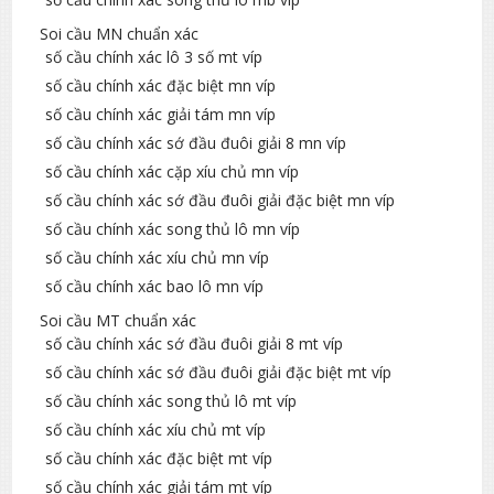
Soi cầu MN chuẩn xác
số cầu chính xác lô 3 số mt víp
số cầu chính xác đặc biệt mn víp
số cầu chính xác giải tám mn víp
số cầu chính xác sớ đầu đuôi giải 8 mn víp
số cầu chính xác cặp xíu chủ mn víp
số cầu chính xác sớ đầu đuôi giải đặc biệt mn víp
số cầu chính xác song thủ lô mn víp
số cầu chính xác xíu chủ mn víp
số cầu chính xác bao lô mn víp
Soi cầu MT chuẩn xác
số cầu chính xác sớ đầu đuôi giải 8 mt víp
số cầu chính xác sớ đầu đuôi giải đặc biệt mt víp
số cầu chính xác song thủ lô mt víp
số cầu chính xác xíu chủ mt víp
số cầu chính xác đặc biệt mt víp
số cầu chính xác giải tám mt víp