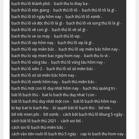
,
,
bạch thủ lô thành phố
bach thu lo thay ba
,
,
,
bạch thủ lô tiền giang
bạch thủ lô tô
bạch thủ lô tô là gì
,
,
bạch thủ lô tô ngày hôm nay
bạch thủ lô tô xsmb
,
,
bạch thủ lô và độc thủ lô là gì
bạch thủ lô và song thủ lô là gì
,
,
bạch thủ lô về con gì
bạch thủ lô về số gì
,
,
bach thu lo ve so may
bạch thủ lô vip
,
,
bạch thủ lô vip hôm nay
bạch thủ lô vip là gì
,
,
bạch thủ lô vip miền bắc
bạch thủ lô vip miền bắc hôm nay
,
,
bach thu lo vip mien bac ngay hom nay
bach thu lo vt
,
,
bạch thủ lô vũng tàu
bạch thủ lô vũng tàu hôm nay
,
,
bạch thủ lô xiên 2
bạch thủ lô xổ số miền bắc
,
bạch thủ lô xổ số miền bắc hôm nay
,
,
bạch thủ lô xsmb hôm nay
bạch thủ miền bắc
,
,
bạch thủ một con lô duy nhất hôm nay
bạch thủ quảng trị
,
,
bắt lô bạch thủ
bat lo bach thu duy nhat 1con
,
,
bắt lô bạch thủ duy nhất một con
bắt lô bạch thủ hôm nay
,
,
,
bi kip bat lo bach thu
bí quyết bắt lô bạch thủ
btl mb
,
,
,
btl mb mien phi
btl xsmb
cách bắt bạch thủ lô khung 5 ngày
,
,
cách bắt lô bạch thủ 2021
cách soi btl
,
cách soi lô bạch thủ miền bắc
,
,
cách vào tiền nuôi lô bạch thủ 5 ngày
cap lo bach thu hom nay