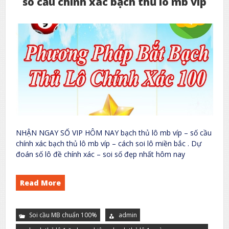
số cầu chính xác bạch thủ lô mb víp
NHẬN NGAY SỐ VIP HÔM NAY bạch thủ lô mb víp – số cầu
chính xác bạch thủ lô mb víp – cách soi lô miền bắc . Dự
đoán số lô đề chính xác – soi số đẹp nhất hôm nay
Read More
Soi cầu MB chuẩn 100%
admin