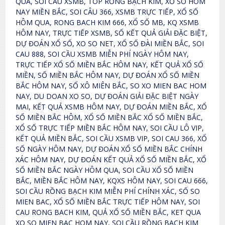
QUA, SOI CAU XSMB, TOP RỒNG BẠCH KIM, XỔ SỐ HÔM
NAY MIỀN BẮC, SOI CÂU 366, XSMB TRỰC TIẾP, XỔ SỐ
HÔM QUA, RONG BACH KIM 666, XỔ SỐ MB, KQ XSMB
HÔM NAY, TRỰC TIẾP XSMB, SỐ KẾT QUẢ GIẢI ĐẶC BIỆT,
DỰ ĐOÁN XỔ SỐ, XO SO NET, XỔ SỐ ĐÀI MIỀN BẮC, SOI
CAU 888, SOI CẦU XSMB MIỄN PHÍ NGÀY HÔM NAY,
TRỰC TIẾP XỔ SỐ MIỀN BẮC HÔM NAY, KẾT QUẢ XỔ SỐ
MIỀN, SỐ MIỀN BẮC HÔM NAY, DỰ ĐOÁN XỔ SỐ MIỀN
BẮC HÔM NAY, SỔ XÔ MIÊN BẮC, SO XO MIEN BAC HOM
NAY, DU DOAN XO SO, DỰ ĐOÁN GIẢI ĐẶC BIỆT NGÀY
MAI, KẾT QUẢ XSMB HÔM NAY, DỰ ĐOÁN MIỀN BẮC, XỔ
SỐ MIỀN BẮC HÔM, XỔ SỐ MIỀN BẮC XỔ SỐ MIỀN BẮC,
XỔ SỐ TRỰC TIẾP MIỀN BẮC HÔM NAY, SOI CẦU LÔ VIP,
KẾT QUẢ MIỀN BẮC, SOI CẦU XSMB VIP, SOI CAU 366, XỔ
SỐ NGÀY HÔM NAY, DỰ ĐOÁN XỔ SỐ MIỀN BẮC CHÍNH
XÁC HÔM NAY, DỰ ĐOÁN KẾT QUẢ XỔ SỐ MIỀN BẮC, XỔ
SỐ MIỀN BẮC NGÀY HÔM QUA, SOI CẦU XỔ SỐ MIỀN
BẮC, MIỀN BẮC HÔM NAY, KQXS HÔM NAY, SOI CAU 666,
SOI CẦU RỒNG BẠCH KIM MIỄN PHÍ CHÍNH XÁC, SỐ SO
MIEN BAC, XỔ SỐ MIỀN BẮC TRỰC TIẾP HÔM NAY, SOI
CAU RONG BACH KIM, QUẢ XỔ SỐ MIỀN BẮC, KET QUA
XO SO MIEN BAC HOM NAY, SOI CẦU RỒNG BẠCH KIM