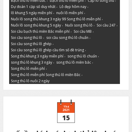
Bạch thủ lô miền bắc
bạch thủ lô miễn phí
Cặp lô song thủ
,
,
Dự đoán 1 cặp số duy nhất
Lô đẹp hôm nay
,
,
lô khung 5 ngày miễn phí
nuôi lô miễn phí
,
Nuôi lô song thủ khung 3 ngày 99 Song thủ lô miễn phí
,
,
,
Nuôi lô song thủ khung 5 ngày
Nuôi song thủ lô
Soi cầu 247
,
,
Soi cầu bạch thủ miền Bắc miễn phí
Soi cầu MB
,
,
Soi cầu song thủ lô
soi cầu song thủ lô chuẩn
,
Soi cầu song thủ lô ghép
,
Soi cầu song thủ lô ghép cầu tìm số đề trúng
,
,
Song thủ khung 3 ngày miễn phí
song thủ lô chuẩn
,
,
song thủ lô khung 3 ngày
song thủ lô miền bắc
,
Song thủ lô miễn phí
,
Song thủ lô miễn phí Song thủ lô miền Bắc
Song thủ lô nuôi 2 ngày
Th4
2021
15