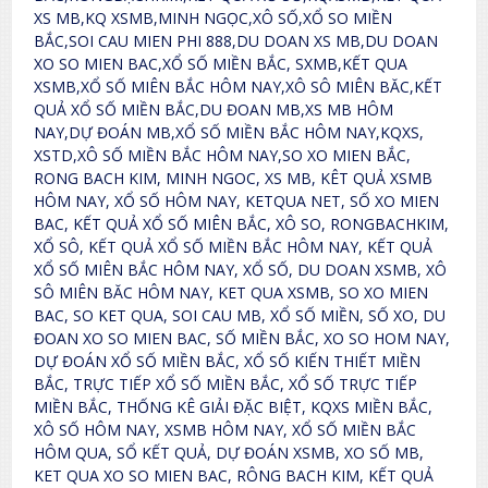
XS MB,KQ XSMB,MINH NGỌC,XÔ SỐ,XỔ SO MIỀN
BẮC,SOI CAU MIEN PHI 888,DU DOAN XS MB,DU DOAN
XO SO MIEN BAC,XỔ SỐ MIỀN BẮC, SXMB,KẾT QUA
XSMB,XỔ SỐ MIÊN BẮC HÔM NAY,XÔ SÔ MIÊN BĂC,KẾT
QUẢ XỔ SỐ MIỀN BẮC,DU ĐOAN MB,XS MB HÔM
NAY,DỰ ĐOÁN MB,XỔ SỐ MIỀN BẮC HÔM NAY,KQXS,
XSTD,XÔ SỐ MIỀN BẮC HÔM NAY,SO XO MIEN BẮC,
RONG BACH KIM, MINH NGOC, XS MB, KÊT QUẢ XSMB
HÔM NAY, XỔ SỐ HÔM NAY, KETQUA NET, SỐ XO MIEN
BAC, KẾT QUẢ XỔ SỐ MIÊN BẮC, XÔ SO, RONGBACHKIM,
XỔ SÔ, KẾT QUẢ XỔ SỐ MIỀN BẮC HÔM NAY, KẾT QUẢ
XỔ SỐ MIÊN BẮC HÔM NAY, XỔ SỐ, DU DOAN XSMB, XÔ
SÔ MIÊN BĂC HÔM NAY, KET QUA XSMB, SO XO MIEN
BAC, SO KET QUA, SOI CAU MB, XỔ SỐ MIỀN, SỐ XO, DU
ĐOAN XO SO MIEN BAC, SỐ MIỀN BẮC, XO SO HOM NAY,
DỰ ĐOÁN XỔ SỐ MIỀN BẮC, XỔ SỐ KIẾN THIẾT MIỀN
BẮC, TRỰC TIẾP XỔ SỐ MIỀN BẮC, XỔ SỐ TRỰC TIẾP
MIỀN BẮC, THỐNG KÊ GIẢI ĐẶC BIỆT, KQXS MIỀN BẮC,
XÔ SỐ HÔM NAY, XSMB HÔM NAY, XỔ SỐ MIỀN BẮC
HÔM QUA, SỔ KẾT QUẢ, DỰ ĐOÁN XSMB, XO SỐ MB,
KET QUA XO SO MIEN BAC, RÔNG BACH KIM, KẾT QUẢ