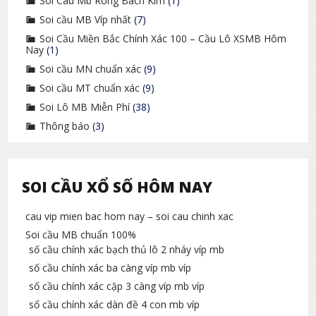
Soi Cau Mb Rong Bach Kim
(1)
Soi cầu MB Víp nhất
(7)
Soi Cầu Miền Bắc Chính Xác 100 – Cầu Lô XSMB Hôm
Nay
(1)
Soi cầu MN chuẩn xác
(9)
Soi cầu MT chuẩn xác
(9)
Soi Lô MB Miễn Phí
(38)
Thông báo
(3)
SOI CẦU XỔ SỐ HÔM NAY
cau vip mien bac hom nay – soi cau chinh xac
Soi cầu MB chuẩn 100%
số cầu chính xác bạch thủ lô 2 nháy víp mb
số cầu chính xác ba càng víp mb víp
số cầu chính xác cặp 3 càng víp mb víp
số cầu chính xác dàn đề 4 con mb víp