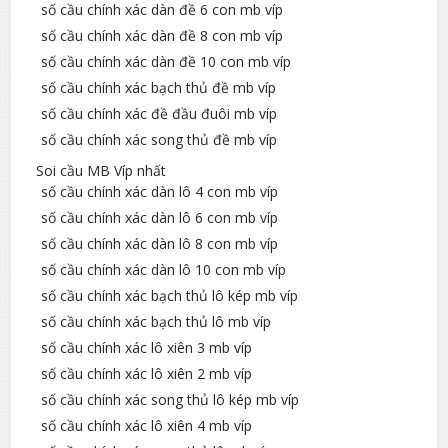
số cầu chính xác dàn đề 6 con mb víp
số cầu chính xác dàn đề 8 con mb víp
số cầu chính xác dàn đề 10 con mb víp
số cầu chính xác bạch thủ đề mb víp
số cầu chính xác đề đầu đuôi mb víp
số cầu chính xác song thủ đề mb víp
Soi cầu MB Víp nhất
số cầu chính xác dàn lô 4 con mb víp
số cầu chính xác dàn lô 6 con mb víp
số cầu chính xác dàn lô 8 con mb víp
số cầu chính xác dàn lô 10 con mb víp
số cầu chính xác bạch thủ lô kép mb víp
số cầu chính xác bạch thủ lô mb víp
số cầu chính xác lô xiên 3 mb víp
số cầu chính xác lô xiên 2 mb víp
số cầu chính xác song thủ lô kép mb víp
số cầu chính xác lô xiên 4 mb víp