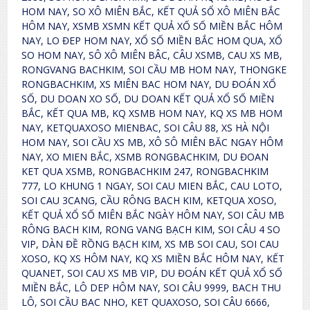
HOM NAY, SO XÔ MIÊN BẮC, KẾT QUẢ SỔ XÔ MIÊN BẮC
HÔM NAY, XSMB XSMN KẾT QUẢ XỐ SỐ MIỀN BẮC HÔM
NAY, LO ĐEP HOM NAY, XỔ SỐ MIỀN BẮC HOM QUA, XỔ
SO HOM NAY, SÔ XÔ MIÊN BÂC, CÂU XSMB, CAU XS MB,
RONGVANG BACHKIM, SOI CẦU MB HOM NAY, THONGKE
RONGBACHKIM, XS MIÊN BAC HOM NAY, DU ĐOÁN XỔ
SỐ, DU DOAN XO SỐ, DU DOAN KẾT QUẢ XỔ SỐ MIỀN
BẮC, KẾT QUA MB, KQ XSMB HOM NAY, KQ XS MB HOM
NAY, KETQUAXOSO MIENBAC, SOI CÂU 88, XS HÀ NỘI
HOM NAY, SOI CẦU XS MB, XÔ SÔ MIÊN BĂC NGAY HÔM
NAY, XO MIEN BẮC, XSMB RONGBACHKIM, DU ĐOAN
KET QUA XSMB, RONGBACHKIM 247, RONGBACHKIM
777, LO KHUNG 1 NGAY, SOI CAU MIEN BẮC, CAU LOTO,
SOI CAU 3CANG, CẦU RÔNG BACH KIM, KETQUA XOSO,
KẾT QUẢ XỔ SỐ MIÊN BẮC NGÀY HÔM NAY, SOI CÂU MB
RÔNG BACH KIM, RONG VANG BẠCH KIM, SOI CÂU 4 SO
VIP, DÀN ĐỀ RỒNG BẠCH KIM, XS MB SOI CAU, SOI CAU
XOSO, KQ XS HÔM NAY, KQ XS MIỀN BẮC HÔM NAY, KẾT
QUANET, SOI CAU XS MB VIP, DU ĐOÁN KẾT QUẢ XỔ SỐ
MIỀN BẮC, LÔ DEP HÔM NAY, SOI CÂU 9999, BACH THU
LÔ, SOI CẦU BAC NHO, KET QUAXOSO, SOI CÂU 6666,