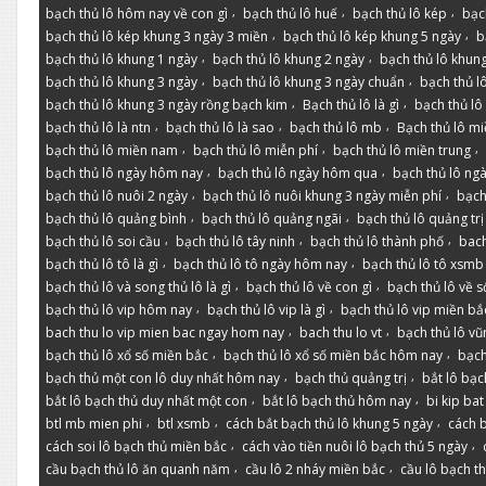
,
,
,
bạch thủ lô hôm nay về con gì
bạch thủ lô huế
bạch thủ lô kép
bạc
,
,
bạch thủ lô kép khung 3 ngày 3 miền
bạch thủ lô kép khung 5 ngày
b
,
,
bạch thủ lô khung 1 ngày
bạch thủ lô khung 2 ngày
bạch thủ lô khun
,
,
bạch thủ lô khung 3 ngày
bạch thủ lô khung 3 ngày chuẩn
bạch thủ l
,
,
bạch thủ lô khung 3 ngày rồng bạch kim
Bạch thủ lô là gì
bạch thủ lô 
,
,
,
bạch thủ lô là ntn
bạch thủ lô là sao
bạch thủ lô mb
Bạch thủ lô m
,
,
,
bạch thủ lô miền nam
bạch thủ lô miễn phí
bạch thủ lô miền trung
,
,
bạch thủ lô ngày hôm nay
bạch thủ lô ngày hôm qua
bạch thủ lô ng
,
,
bạch thủ lô nuôi 2 ngày
bạch thủ lô nuôi khung 3 ngày miễn phí
bạch
,
,
bạch thủ lô quảng bình
bạch thủ lô quảng ngãi
bạch thủ lô quảng trị
,
,
,
bạch thủ lô soi cầu
bạch thủ lô tây ninh
bạch thủ lô thành phố
bach
,
,
bạch thủ lô tô là gì
bạch thủ lô tô ngày hôm nay
bạch thủ lô tô xsmb
,
,
bạch thủ lô và song thủ lô là gì
bạch thủ lô về con gì
bạch thủ lô về s
,
,
bạch thủ lô vip hôm nay
bạch thủ lô vip là gì
bạch thủ lô vip miền bắ
,
,
bach thu lo vip mien bac ngay hom nay
bach thu lo vt
bạch thủ lô vũ
,
,
bạch thủ lô xổ số miền bắc
bạch thủ lô xổ số miền bắc hôm nay
bạch
,
,
bạch thủ một con lô duy nhất hôm nay
bạch thủ quảng trị
bắt lô bạc
,
,
bắt lô bạch thủ duy nhất một con
bắt lô bạch thủ hôm nay
bi kip bat
,
,
,
btl mb mien phi
btl xsmb
cách bắt bạch thủ lô khung 5 ngày
cách 
,
,
cách soi lô bạch thủ miền bắc
cách vào tiền nuôi lô bạch thủ 5 ngày
,
,
cầu bạch thủ lô ăn quanh năm
cầu lô 2 nháy miền bắc
cầu lô bạch t