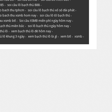
,
,
785
soi cầu lô bạch thủ 888
,
,
lo bach thu tphcm
soi cầu lô bạch thủ xổ số đài phát
,
,
 lo bach thu xsmb hom nay
soi cầu lô tô bạch thủ
,
,
au xsmb btl
Soi cầu XSMB miễn phí ngày hôm nay
,
,
bạch thủ miền bắc
soi lô bạch thủ ngày hôm nay
,
,
 thủ lô
xem bạch thủ lô đề hôm nay
,
,
,
,
ủ lô khung 3 ngày
xem bạch thủ lô là gì
xem btl
xsmb