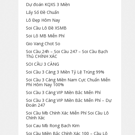
Dự đoán KQXS 3 Miền
Lấy Số Đề Chuẩn
Lô Đẹp Hôm Nay
Soi Cầu Lô Đề XSMB
Soi Lô MB Miễn Phí
Gio Vang Chot So
Soi Cầu 24h – Soi Cầu 247 – Soi Cầu Bạch
Thủ CHÍNH XÁC
SOI CẦU 3 CÀNG
Soi Cầu 3 Càng 3 Miền Tỷ Lệ Trúng 99%
Soi Cầu 3 Càng Miền Nam Cực Chuẩn Miễn
Phí Hôm Nay 100%
Soi Cầu 3 Càng VIP Miền Bắc Miễn Phí
Soi Cầu 3 Càng VIP Miền Bắc Miễn Phí – Dự
Đoán 247
Soi Cầu Mb Chính Xác Miễn Phí Soi Cầu Lô
Chính Xác
Soi Cau Mb Rong Bach Kim
Soi Cầu Miền Bắc Chính Xác 100 – Cầu Lô