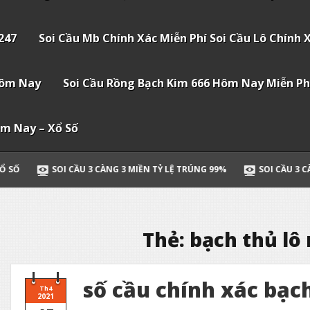
247
Soi Cầu Mb Chính Xác Miễn Phí Soi Cầu Lô Chính 
Hôm Nay
Soi Cầu Rồng Bạch Kim 666 Hôm Nay Miễn Ph
m Nay – Xổ Số
ÀNG 3 MIỀN TỶ LỆ TRÚNG 99%
SOI CẦU 3 CÀNG VIP MIỀN BẮC MIỄN 
Thẻ:
bạch thủ lô
số cầu chính xác bạch
Th4
2021