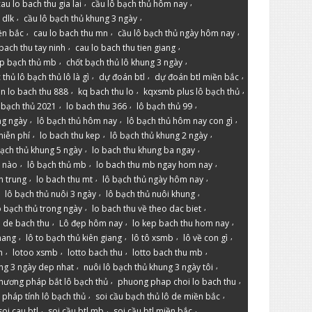
,
,
cau lo bach thu gia lai
cầu lô bạch thủ hôm nay
,
,
 dlk
cầu lô bạch thủ khung 3 ngày
,
,
,
ền bắc
cau lo bach thu mn
cầu lô bạch thủ ngày hôm nay
,
,
bach thu tay ninh
cau lo bach thu tien giang
,
,
ip bạch thủ mb
chốt bạch thủ lô khung 3 ngày
,
,
,
 thủ lô bạch thủ lô là gì
dự đoán btl
dự đoán btl miền bắc
,
,
,
n lo bach thu 888
kq bach thu lo
kqxsmb plus lô bạch thủ
,
,
,
 bạch thủ 2021
lo bach thu 366
lô bạch thủ 99
,
,
,
ng ngày
lô bạch thủ hôm nay
lô bạch thủ hôm nay con gì
,
,
,
miễn phí
lo bach thu kep
lô bạch thủ khung 2 ngày
,
,
bạch thủ khung 5 ngày
lo bach thu khung ba ngay
,
,
,
ế nào
lô bạch thủ mb
lo bach thu mb ngay hom nay
,
,
,
n trung
lo bach thu mt
lô bạch thủ ngày hôm nay
,
,
,
lô bạch thủ nuôi 3 ngày
lô bạch thủ nuôi khung
,
,
ô bạch thủ trong ngày
lo bach thu về theo dac biet
,
,
,
o de bach thu
Lô đẹp hôm nay
lo kep bach thu hom nay
,
,
,
,
 nang
lô to bạch thủ kiên giang
lô tô xsmb
lô về con gì
,
,
,
,
m
lotoo xsmb
lotto bach thu
lotto bach thu mb
,
,
ung 3 ngày dep nhat
nuôi lô bạch thủ khung 3 ngày tôi
,
,
hương pháp bắt lô bạch thủ
phuong phap choi lo bach thu
,
,
pháp tính lô bạch thủ
soi cầu bạch thủ lô de miền bắc
,
,
,
soi cau btl
soi cầu btl mb
soi cầu btl miền bắc