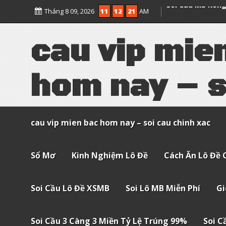
Bạch Thủ CHÍNH
Skip
Tháng 8 09, 2026
11
12
23
AM
to
Soi Cau Mb Ron
content
Giờ Vàng Chốt S
c
a
u
v
i
p
m
i
e
Xổ Số 666
h
o
m
n
a
y
–
c
h
i
n
h
x
a
c
cau vip mien bac hom nay – soi cau chinh xac
t
r
a
n
g
w
e
b
c
h
ố
t
s
ố
c
h
u
ẩ
n
n
h
ấ
t
h
i
ệ
n
n
a
y
Sổ Mơ
Kinh Nghiệm Lô Đề
Cách Ăn Lô Đề 
Soi Cầu Lô Đề XSMB
Soi Lô MB Miễn Phí
Gi
Soi Cầu 3 Càng 3 Miền Tỷ Lệ Trúng 99%
Soi C