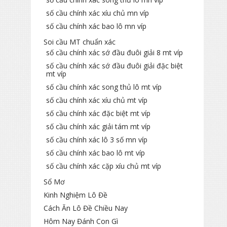
số cầu chính xác xíu chủ mn víp
số cầu chính xác bao lô mn víp
Soi cầu MT chuẩn xác
số cầu chính xác sớ đầu đuôi giải 8 mt víp
số cầu chính xác sớ đầu đuôi giải đặc biệt
mt víp
số cầu chính xác song thủ lô mt víp
số cầu chính xác xíu chủ mt víp
số cầu chính xác đặc biệt mt víp
số cầu chính xác giải tám mt víp
số cầu chính xác lô 3 số mn víp
số cầu chính xác bao lô mt víp
số cầu chính xác cặp xíu chủ mt víp
Sổ Mơ
Kinh Nghiệm Lô Đề
Cách Ăn Lô Đề Chiều Nay
Hôm Nay Đánh Con Gì