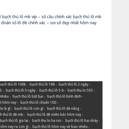
ch thủ lô mb víp – số cầu chính xác bạch thủ lô mb
Dự đoán số lô đề chính xác – soi số đẹp nhất hôm nay
,
,
,
bạch thủ lô 100k
bạch thủ lô 188
bạch thủ lô 2 ngày
,
,
,
,
65
bạch thủ lô 5 ngày
bạch thủ lô 5-6
bach thu lo 555
,
,
,
 nhiêu
bạch thủ lô bất bại
bạch thủ lô bình định
,
,
ất hôm nay
bạch thủ lô chuẩn 100
,
,
,
a là gì
bạch thủ lô con gì
bạch thủ lô đà nẵng
,
,
h thủ lô đề mb
bạch thủ lô đề miền bắc hôm nay
,
,
,
bạch thủ lô gia lai
bach thu lo ha noi
bạch thủ lô hai nháy
,
,
 hôm nay ra con gì
bạch thủ lô hôm nay về bao nhiêu