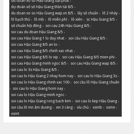
du doan xo so Hậu Giang dại phát
,
dự đoán xổ số Hậu Giang thần tài 8/5
,
,
,
du doan xo so Hậu Giang wap.vn 8/5
lấy số chuẩn
lô 2 nháy
,
,
,
,
,
lô bạch thủ
lô mb
lô miễn phí
lô xiên
sc Hậu Giang 8/5
,
,
số chuẩn hội đồng
soi cau 24h Hậu Giang 8/5
,
soi cau du đoan Hậu Giang 8/5
,
,
soi cau Hậu Giang 1 lo duy nhat
soi cầu Hậu Giang 8/5
,
soi cau Hậu Giang 8/5 an to
,
soi cau Hậu Giang 8/5 chinh xac nhat
,
,
soi cau Hậu Giang 8/5 lo vip
soi cau Hậu Giang 8/5 mien phi
,
,
soi cau Hậu Giang minh ngoc 8/5
soi cau Hậu Giang wap 8/5
,
soi cau lo 3s Hậu Giang 8/5
,
,
soi cau lo Hậu Giang 2 nhay hom nay
soi cau lo Hậu Giang 3s
,
soi cau lo Hậu Giang chinh xac 100
soi cầu lô Hậu Giang chuẩn
,
,
soi cau lo Hậu Giang hom nay
,
soi cau lo Hậu Giang minh ngoc
,
,
soi cau lo Hậu Giang rong bach kim
soi cau lo kep Hậu Giang
,
,
,
,
,
soi cầu lô mn âm dương
xin 3 càng
xỉu chủ
xsmb
xsmn
xsmt