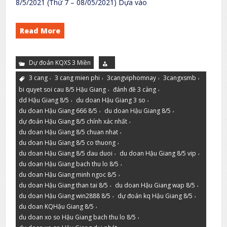
8/5/2021 (Thứ 7 – 08/05/2021) Dựa vào
Read More
Dự đoán KQXS 3 Miền
,
,
,
,
3 cang
3 cang mien phi
3cangviphomnay
3cangxsmb
,
,
bi quyet soi cau 8/5 Hậu Giang
đánh đề 3 càng
,
,
dd Hậu Giang 8/5
du doan Hậu Giang 3 so
,
,
du doan Hậu Giang 666 8/5
du doan Hậu Giang 8/5
,
dự đoán Hậu Giang 8/5 chính xác nhất
,
du doan Hậu Giang 8/5 chuan nhat
,
du doan Hậu Giang 8/5 co thuong
,
,
du doan Hậu Giang 8/5 dau duoi
du doan Hậu Giang 8/5 vip
,
du doan Hậu Giang bach thu lo 8/5
,
du doan Hậu Giang minh ngoc 8/5
,
,
du doan Hậu Giang than tai 8/5
du doan Hậu Giang wap 8/5
,
,
du doan Hậu Giang win2888 8/5
dự đoán kq Hậu Giang 8/5
,
du doan KQHậu Giang 8/5
,
du doan xo so Hậu Giang bach thu lo 8/5
,