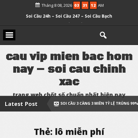
Skip
Tháng 8 08, 2026
03
31
14
AM
Soi Cầu 3 Càng Miền Nam Cực Chuẩn
to
content
Miễn Phí Hôm Nay 100%
Soi Cầu 24h – Soi Cầu 247 – Soi Cầu Bạch
Thủ CHÍNH XÁC
Soi Cau Mb Rong Bach Kim
Giờ Vàng Chốt Số Miền Bắc Hôm Nay –
c
a
u
v
i
p
m
i
e
n
b
a
c
h
o
m
Xổ Số 666
n
a
y
–
s
o
i
c
a
u
c
h
i
n
h
x
a
c
t
r
a
n
g
w
e
b
c
h
ố
t
s
ố
c
h
u
ẩ
n
n
h
ấ
t
h
i
ệ
n
n
a
y
Latest Post
SOI CẦU 3 CÀNG 3 MIỀN TỶ LỆ TRÚNG 99%
SOI CẦU 3 CÀNG VI
Thẻ:
lô miễn phí