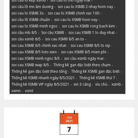
soi cầu lô kép xsmb
soi cầu lô mb ngày mai
,
,
soi cầu lô mn âm dương
soi cau lo XSMB 2 nhay hom nay
,
,
soi cau lo XSMB 3s
soi cau lo XSMB chinh xac 100
,
,
soi cầu lô XSMB chuẩn
soi cau lo XSMB hom nay
,
,
soi cau lo XSMB minh ngoc
soi cau lo XSMB rong bach kim
,
,
,
soi cầu mb 8/5
Soi cầu XSMB
soi cau XSMB 1 lo duy nhat
,
,
soi cầu xsmb 8/5
soi cau XSMB 8/5 an to
,
,
soi cau XSMB 8/5 chinh xac nhat
soi cau XSMB 8/5 lo vip
,
,
soi cau XSMB 8/5 loto xien
soi cau XSMB 8/5 mien phi
,
,
soi cau XSMB minh ngoc 8/5
soi cầu xsmb ngày mai
,
,
soi cau XSMB wap 8/5
Thống kê gan đặc biệt theo chạm
,
,
Thống kê gan đặc biệt theo tổng
Thống kê XSMB gan đặc biệt
,
,
Thống kê XSMB nhanh ngày 8/5/2021
Thống kê XSMB thứ 7
,
,
,
,
Thống kê XSMB VIP ngày 8/5/2021
xin 3 càng
xỉu chủ
xsmb
,
xsmn
xsmt
Th5
2021
7