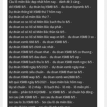
,
,
Cầu lô miền Bắc đẹp nhất hôm nay
đánh đề 3 càng
,
,
,
dd XSMB 8/5
dự đoán kq XSMB 8/5
du doan kqxsmb 8/5
,
Dự đoán thống kê XSMB thứ 7 hôm nay
,
Dự đoán xổ số miền Bắc thứ 7
,
du doan xo so Xổ số Miền Bắc bach thu lo 8/5
,
du doan xo so Xổ số Miền Bắc dại phát
,
dự đoán xổ số Xổ số Miền Bắc thần tài 8/5
,
,
du doan xo so Xổ số Miền Bắc wap.vn 8/5
du doan XSMB 3 so
,
,
du doan xsmb 666 8/5
du doan XSMB 8/5
,
dự đoán XSMB 8/5 chính xác nhất
,
,
du doan XSMB 8/5 chuan nhat
du doan XSMB 8/5 co thuong
,
,
du doan XSMB 8/5 dau duoi
du doan XSMB 8/5 vip
,
,
du doan XSMB bach thu lo 8/5
du doan XSMB minh ngoc 8/5
,
,
Dự đoán XSMB ngày 8/5/2021
dự đoán xsmb ngày mai
,
,
dự đoán xsmb siêu chuẩn
du doan XSMB than tai 8/5
,
,
du doan XSMB wap 8/5
du doan xsmb win2888 8/5
,
,
kết quả XSMB ngày 8/5/2021
kqxs miền bắc hôm nay
,
,
,
,
,
lấy số chuẩn
lô 2 nháy
lô bạch thủ
lô mb
lô miễn phí
,
,
,
,
lô xiên
phân tích KQXSMB
sc XSMB 8/5
số chuẩn hội đồng
,
,
soi cau 24h XSMB 8/5
soi cau du đoan XSMB 8/5
,
,
soi cau lo 3s XSMB 8/5
Soi cầu lô de miền Bắc
,
,