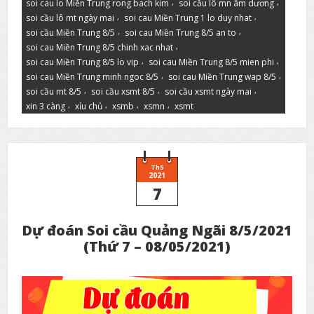
,
,
soi cau lo Miền Trung rong bach kim
soi cầu lô mn âm dương
,
,
soi cầu lô mt ngày mai
soi cau Miền Trung 1 lo duy nhat
,
,
soi cầu Miền Trung 8/5
soi cau Miền Trung 8/5 an to
,
soi cau Miền Trung 8/5 chinh xac nhat
,
,
soi cau Miền Trung 8/5 lo vip
soi cau Miền Trung 8/5 mien phi
,
,
soi cau Miền Trung minh ngoc 8/5
soi cau Miền Trung wap 8/5
,
,
,
soi cầu mt 8/5
soi cầu xsmt 8/5
soi cầu xsmt ngày mai
,
,
,
,
xin 3 càng
xỉu chủ
xsmb
xsmn
xsmt
Th5
2021
7
Dự đoán Soi cầu Quảng Ngãi 8/5/2021
(Thứ 7 – 08/05/2021)