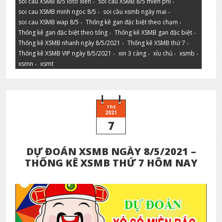
,
,
soi cau XSMB 8/5 loto xien
soi cau XSMB 8/5 mien phi
,
,
soi cau XSMB minh ngoc 8/5
soi cầu xsmb ngày mai
,
,
soi cau XSMB wap 8/5
Thống kê gan đặc biệt theo chạm
,
,
Thống kê gan đặc biệt theo tổng
Thống kê XSMB gan đặc biệt
,
,
Thống kê XSMB nhanh ngày 8/5/2021
Thống kê XSMB thứ 7
,
,
,
,
Thống kê XSMB VIP ngày 8/5/2021
xin 3 càng
xỉu chủ
xsmb
,
xsmn
xsmt
Th5
2021
7
DỰ ĐOÁN XSMB NGÀY 8/5/2021 –
THỐNG KÊ XSMB THỨ 7 HÔM NAY