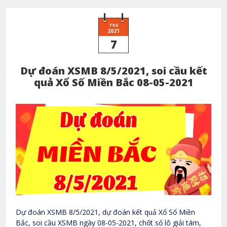
Th5
2021
7
Dự đoán XSMB 8/5/2021, soi cầu kết
quả Xổ Số Miền Bắc 08-05-2021
Dự đoán XSMB 8/5/2021, dự đoán kết quả Xổ Số Miền
Bắc, soi cầu XSMB ngày 08-05-2021, chốt số lô giải tám,