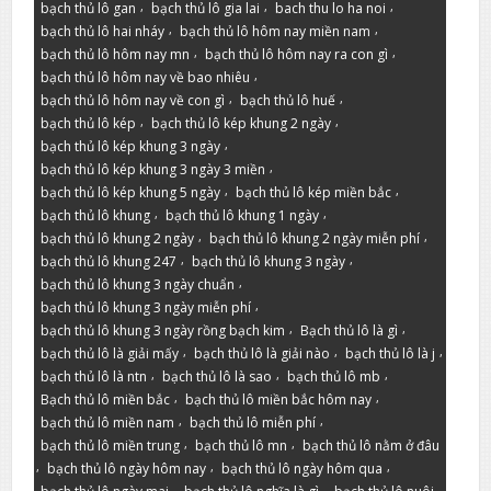
,
,
,
bạch thủ lô gan
bạch thủ lô gia lai
bach thu lo ha noi
,
,
bạch thủ lô hai nháy
bạch thủ lô hôm nay miền nam
,
,
bạch thủ lô hôm nay mn
bạch thủ lô hôm nay ra con gì
,
bạch thủ lô hôm nay về bao nhiêu
,
,
bạch thủ lô hôm nay về con gì
bạch thủ lô huế
,
,
bạch thủ lô kép
bạch thủ lô kép khung 2 ngày
,
bạch thủ lô kép khung 3 ngày
,
bạch thủ lô kép khung 3 ngày 3 miền
,
,
bạch thủ lô kép khung 5 ngày
bạch thủ lô kép miền bắc
,
,
bạch thủ lô khung
bạch thủ lô khung 1 ngày
,
,
bạch thủ lô khung 2 ngày
bạch thủ lô khung 2 ngày miễn phí
,
,
bạch thủ lô khung 247
bạch thủ lô khung 3 ngày
,
bạch thủ lô khung 3 ngày chuẩn
,
bạch thủ lô khung 3 ngày miễn phí
,
,
bạch thủ lô khung 3 ngày rồng bạch kim
Bạch thủ lô là gì
,
,
,
bạch thủ lô là giải mấy
bạch thủ lô là giải nào
bạch thủ lô là j
,
,
,
bạch thủ lô là ntn
bạch thủ lô là sao
bạch thủ lô mb
,
,
Bạch thủ lô miền bắc
bạch thủ lô miền bắc hôm nay
,
,
bạch thủ lô miền nam
bạch thủ lô miễn phí
,
,
bạch thủ lô miền trung
bạch thủ lô mn
bạch thủ lô nằm ở đâu
,
,
,
bạch thủ lô ngày hôm nay
bạch thủ lô ngày hôm qua
,
,
,