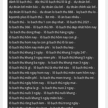
,
,
,
đánh lô bạch thủ
độc thủ lô bạch thủ lô là gì
dự đoán btl
,
,
,
dự đoán btl miền bắc
dự đoán cầu btl
dự đoán chính xác btl
,
,
,
dự đoán lô bạch thủ
du doan lo bach thu 888
kq bach thu lo
,
,
,
kqxsmb plus lô bạch thủ
lbt mb
lô ăn bao nhiêu
,
,
,
lô bạch thủ
lo bach thu 1 con duy nhat
lô bạch thủ 2021
,
,
lo bach thu 366
lô bạch thủ 99
lô bạch thủ đẹp nhất hôm nay
,
,
,
lo bach thu dong thap
lô bạch thủ hàng ngày
,
,
lô bạch thủ hôm nay
lô bạch thủ hôm nay con gì
,
lo bach thu hom nay la con gi bạch thủ lô là sao
,
,
lô bạch thủ hôm nay miễn phí
lo bach thu kep
,
,
lô bạch thủ khung 2 ngày
lô bạch thủ khung 3 ngày 247
,
,
lo bach thu khung 3 ngay mien phi
lô bạch thủ khung 5 ngày
,
,
lo bach thu khung ba ngay
lo bach thu khung max 3 ngay
,
,
,
lô bạch thủ là gì
lô bạch thủ là như thế nào
lô bạch thủ mb
,
,
lo bach thu mb ngay hom nay
lô bạch thủ miền nam hôm nay
,
,
,
lô bạch thủ miễn phí
lo bach thu mien trung
lo bach thu mt
,
,
lô bạch thủ ngày hôm nay
lô bạch thủ ngày mai
,
,
lo bach thu nghia la gi
lo bach thu nuoi 2 ngay
,
,
lô bạch thủ nuôi 3 ngày
lô bạch thủ nuôi khung
,
lô bạch thủ nuôi khung 5 ngày miền bắc
,
,
lô bạch thủ rồng bạch kim
lô bạch thủ trong ngày
,
,