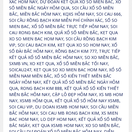
XÁC HÔM NAY, DỰ ĐOÁN KẾT QUẢ XỔ SỐ MIỀN BẮC, XỔ
SỐ MIỀN BẮC NGÀY HÔM QUA, SOI CẦU XỔ SỐ MIỀN
BẮC, MIỀN BẮC HÔM NAY, KQXS HÔM NAY, SOI CAU 666,
SOI CẦU RỒNG BẠCH KIM MIỄN PHÍ CHÍNH XÁC, SỐ SO
MIEN BAC, XỔ SỐ MIỀN BẮC TRỰC TIẾP HÔM NAY, SOI
CAU RONG BACH KIM, QUẢ XỔ SỐ MIỀN BẮC, KET QUA
XO SO MIEN BAC HOM NAY, SOI CẦU RỒNG BẠCH KIM
VIP, SOI CAU BACH KIM, KET QUA XO SO HOM NAY, XỔ
SỐ ĐÀI BẮC HÔM NAY, RỒNG BẠCH KIM 777, TRỰC TIẾP
KẾT QUẢ XỔ SỐ MIỀN BẮC HÔM NAY, SO XO MIỀN BẮC,
SXMB VN, XO KET QUA, XỔ SỐ MIỀN BẮC TỐI NAY,
SOICAU247, KET QUA SO XO MIEN BAC HOM NAY, XỔ SỐ
MIỀN NAM MIỀN BẮC, XỔ SỐ KIẾN THIẾT MIỀN BẮC
NGÀY HÔM NAY, KẾT QUẢ XỔ SỐ MIỀN BẮC NGÀY HÔM
QUA, RONG BACH KIM 888, KẾT QUẢ XỔ SỐ KIẾN THIẾT
MIỀN BẮC HÔM NAY, CẶP LÔ ĐẸP HÔM NAY, XS MB HOM
NAY, XSMB HÔM QUA, KẾT QUẢ XỔ SỐ HÔM NAY XSMB,
SOI CAU VIP, DU DOAN XSMB HOM NAY, SOI CẦU MIỀN
BẮC HÔM NAY, SOI CAU MB RONG BACH KIM, XS MIEN
BAC HOM NAY, LO DEP HOM NAY, KẾT QUẢ XỔ SỐ MIỀN
BẮC NGÀY, KET QUA XSMB HOM NAY, XO SO MIỀN BẮC,
SOI CẦU DỰ ĐOÁN XỔ SỐ MIỀN BẮC HÔM NAY, DIỄN