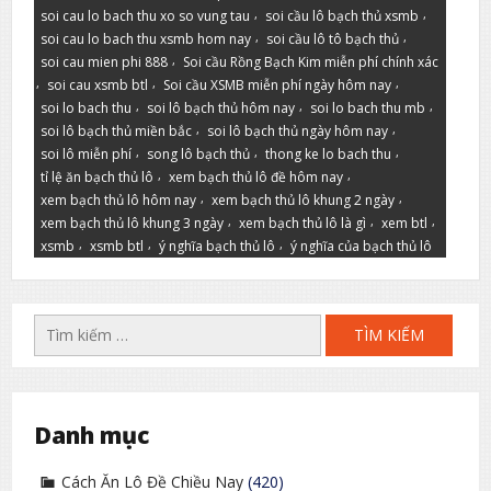
,
,
soi cau lo bach thu xo so vung tau
soi cầu lô bạch thủ xsmb
,
,
soi cau lo bach thu xsmb hom nay
soi cầu lô tô bạch thủ
,
soi cau mien phi 888
Soi cầu Rồng Bạch Kim miễn phí chính xác
,
,
,
soi cau xsmb btl
Soi cầu XSMB miễn phí ngày hôm nay
,
,
,
soi lo bach thu
soi lô bạch thủ hôm nay
soi lo bach thu mb
,
,
soi lô bạch thủ miền bắc
soi lô bạch thủ ngày hôm nay
,
,
,
soi lô miễn phí
song lô bạch thủ
thong ke lo bach thu
,
,
tỉ lệ ăn bạch thủ lô
xem bạch thủ lô đề hôm nay
,
,
xem bạch thủ lô hôm nay
xem bạch thủ lô khung 2 ngày
,
,
,
xem bạch thủ lô khung 3 ngày
xem bạch thủ lô là gì
xem btl
,
,
,
xsmb
xsmb btl
ý nghĩa bạch thủ lô
ý nghĩa của bạch thủ lô
Tìm
kiếm
cho:
Danh mục
Cách Ăn Lô Đề Chiều Nay
(420)