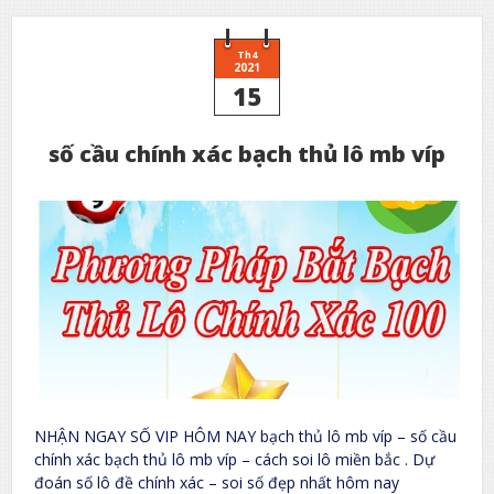
Th4
2021
15
số cầu chính xác bạch thủ lô mb víp
NHẬN NGAY SỐ VIP HÔM NAY bạch thủ lô mb víp – số cầu
chính xác bạch thủ lô mb víp – cách soi lô miền bắc . Dự
đoán số lô đề chính xác – soi số đẹp nhất hôm nay