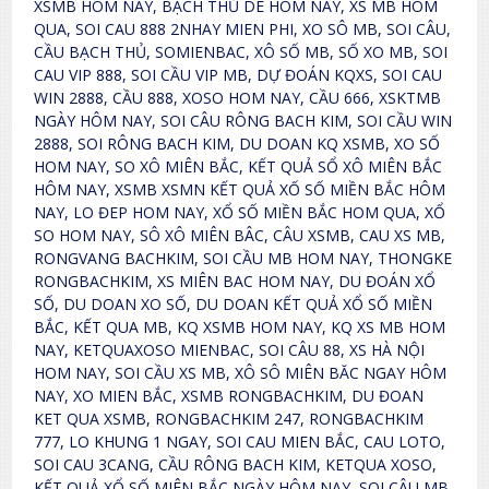
XSMB HÔM NAY, BẠCH THỦ DE HÔM NAY, XS MB HOM
QUA, SOI CAU 888 2NHAY MIEN PHI, XO SÔ MB, SOI CÂU,
CẦU BẠCH THỦ, SOMIENBAC, XÔ SỐ MB, SỐ XO MB, SOI
CAU VIP 888, SOI CẦU VIP MB, DỰ ĐOÁN KQXS, SOI CAU
WIN 2888, CẦU 888, XOSO HOM NAY, CẦU 666, XSKTMB
NGÀY HÔM NAY, SOI CÂU RÔNG BACH KIM, SOI CẦU WIN
2888, SOI RÔNG BACH KIM, DU DOAN KQ XSMB, XO SỐ
HOM NAY, SO XÔ MIÊN BẮC, KẾT QUẢ SỔ XÔ MIÊN BẮC
HÔM NAY, XSMB XSMN KẾT QUẢ XỐ SỐ MIỀN BẮC HÔM
NAY, LO ĐEP HOM NAY, XỔ SỐ MIỀN BẮC HOM QUA, XỔ
SO HOM NAY, SÔ XÔ MIÊN BÂC, CÂU XSMB, CAU XS MB,
RONGVANG BACHKIM, SOI CẦU MB HOM NAY, THONGKE
RONGBACHKIM, XS MIÊN BAC HOM NAY, DU ĐOÁN XỔ
SỐ, DU DOAN XO SỐ, DU DOAN KẾT QUẢ XỔ SỐ MIỀN
BẮC, KẾT QUA MB, KQ XSMB HOM NAY, KQ XS MB HOM
NAY, KETQUAXOSO MIENBAC, SOI CÂU 88, XS HÀ NỘI
HOM NAY, SOI CẦU XS MB, XÔ SÔ MIÊN BĂC NGAY HÔM
NAY, XO MIEN BẮC, XSMB RONGBACHKIM, DU ĐOAN
KET QUA XSMB, RONGBACHKIM 247, RONGBACHKIM
777, LO KHUNG 1 NGAY, SOI CAU MIEN BẮC, CAU LOTO,
SOI CAU 3CANG, CẦU RÔNG BACH KIM, KETQUA XOSO,
KẾT QUẢ XỔ SỐ MIÊN BẮC NGÀY HÔM NAY, SOI CÂU MB