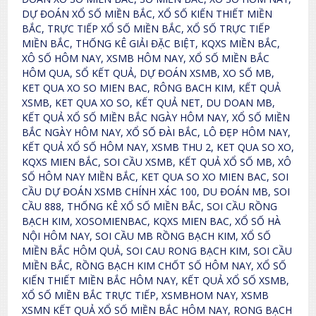
DỰ ĐOÁN XỔ SỐ MIỀN BẮC, XỔ SỐ KIẾN THIẾT MIỀN
BẮC, TRỰC TIẾP XỔ SỐ MIỀN BẮC, XỔ SỐ TRỰC TIẾP
MIỀN BẮC, THỐNG KÊ GIẢI ĐẶC BIỆT, KQXS MIỀN BẮC,
XÔ SỐ HÔM NAY, XSMB HÔM NAY, XỔ SỐ MIỀN BẮC
HÔM QUA, SỔ KẾT QUẢ, DỰ ĐOÁN XSMB, XO SỐ MB,
KET QUA XO SO MIEN BAC, RÔNG BACH KIM, KẾT QUẢ
XSMB, KET QUA XO SO, KẾT QUẢ NET, DU DOAN MB,
KẾT QUẢ XỔ SỐ MIỀN BẮC NGÀY HÔM NAY, XỔ SỐ MIỀN
BẮC NGÀY HÔM NAY, XỔ SỐ ĐÀI BẮC, LÔ ĐẸP HÔM NAY,
KẾT QUẢ XỔ SỐ HÔM NAY, XSMB THU 2, KET QUA SO XO,
KQXS MIEN BẮC, SOI CẦU XSMB, KẾT QUẢ XỔ SỐ MB, XÔ
SỐ HÔM NAY MIỀN BẮC, KET QUA SO XO MIEN BAC, SOI
CẦU DỰ ĐOÁN XSMB CHÍNH XÁC 100, DU ĐOÁN MB, SOI
CẦU 888, THỐNG KÊ XỔ SỐ MIỀN BẮC, SOI CẦU RỒNG
BẠCH KIM, XOSOMIENBAC, KQXS MIEN BAC, XỔ SỐ HÀ
NỘI HÔM NAY, SOI CẦU MB RỒNG BẠCH KIM, XỔ SỐ
MIỀN BẮC HÔM QUẢ, SOI CAU RONG BẠCH KIM, SOI CẦU
MIỀN BẮC, RỒNG BẠCH KIM CHỐT SỐ HÔM NAY, XỔ SỐ
KIẾN THIẾT MIỀN BẮC HÔM NAY, KẾT QUẢ XỔ SỐ XSMB,
XỔ SỐ MIỀN BẮC TRỰC TIẾP, XSMBHOM NAY, XSMB
XSMN KẾT QUẢ XỔ SỐ MIỀN BẮC HÔM NAY, RONG BẠCH