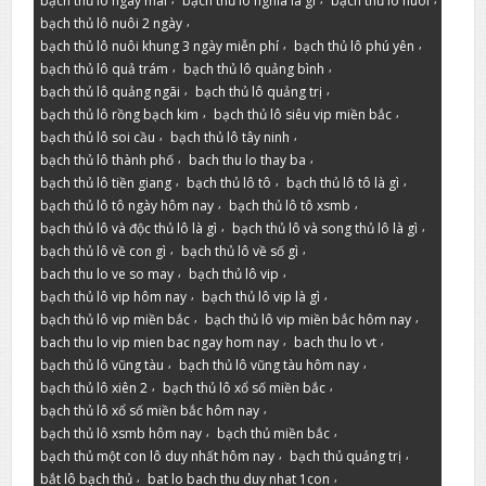
bạch thủ lô ngày mai
bạch thủ lô nghĩa là gì
bạch thủ lô nuôi
,
bạch thủ lô nuôi 2 ngày
,
,
bạch thủ lô nuôi khung 3 ngày miễn phí
bạch thủ lô phú yên
,
,
bạch thủ lô quả trám
bạch thủ lô quảng bình
,
,
bạch thủ lô quảng ngãi
bạch thủ lô quảng trị
,
,
bạch thủ lô rồng bạch kim
bạch thủ lô siêu vip miền bắc
,
,
bạch thủ lô soi cầu
bạch thủ lô tây ninh
,
,
bạch thủ lô thành phố
bach thu lo thay ba
,
,
,
bạch thủ lô tiền giang
bạch thủ lô tô
bạch thủ lô tô là gì
,
,
bạch thủ lô tô ngày hôm nay
bạch thủ lô tô xsmb
,
,
bạch thủ lô và độc thủ lô là gì
bạch thủ lô và song thủ lô là gì
,
,
bạch thủ lô về con gì
bạch thủ lô về số gì
,
,
bach thu lo ve so may
bạch thủ lô vip
,
,
bạch thủ lô vip hôm nay
bạch thủ lô vip là gì
,
,
bạch thủ lô vip miền bắc
bạch thủ lô vip miền bắc hôm nay
,
,
bach thu lo vip mien bac ngay hom nay
bach thu lo vt
,
,
bạch thủ lô vũng tàu
bạch thủ lô vũng tàu hôm nay
,
,
bạch thủ lô xiên 2
bạch thủ lô xổ số miền bắc
,
bạch thủ lô xổ số miền bắc hôm nay
,
,
bạch thủ lô xsmb hôm nay
bạch thủ miền bắc
,
,
bạch thủ một con lô duy nhất hôm nay
bạch thủ quảng trị
,
,
bắt lô bạch thủ
bat lo bach thu duy nhat 1con