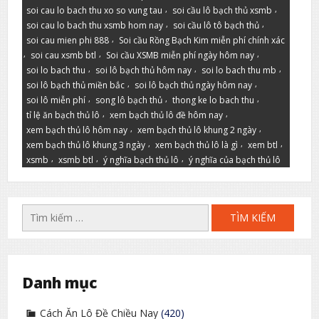
,
,
soi cau lo bach thu xo so vung tau
soi cầu lô bạch thủ xsmb
,
,
soi cau lo bach thu xsmb hom nay
soi cầu lô tô bạch thủ
,
soi cau mien phi 888
Soi cầu Rồng Bạch Kim miễn phí chính xác
,
,
,
soi cau xsmb btl
Soi cầu XSMB miễn phí ngày hôm nay
,
,
,
soi lo bach thu
soi lô bạch thủ hôm nay
soi lo bach thu mb
,
,
soi lô bạch thủ miền bắc
soi lô bạch thủ ngày hôm nay
,
,
,
soi lô miễn phí
song lô bạch thủ
thong ke lo bach thu
,
,
tỉ lệ ăn bạch thủ lô
xem bạch thủ lô đề hôm nay
,
,
xem bạch thủ lô hôm nay
xem bạch thủ lô khung 2 ngày
,
,
,
xem bạch thủ lô khung 3 ngày
xem bạch thủ lô là gì
xem btl
,
,
,
xsmb
xsmb btl
ý nghĩa bạch thủ lô
ý nghĩa của bạch thủ lô
Tìm
kiếm
cho:
Danh mục
Cách Ăn Lô Đề Chiều Nay
(420)