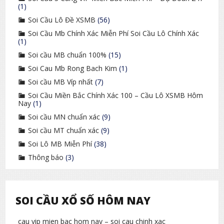
(1)
Soi Cầu Lô Đề XSMB
(56)
Soi Cầu Mb Chính Xác Miễn Phí Soi Cầu Lô Chính Xác
(1)
Soi cầu MB chuẩn 100%
(15)
Soi Cau Mb Rong Bach Kim
(1)
Soi cầu MB Víp nhất
(7)
Soi Cầu Miền Bắc Chính Xác 100 – Cầu Lô XSMB Hôm
Nay
(1)
Soi cầu MN chuẩn xác
(9)
Soi cầu MT chuẩn xác
(9)
Soi Lô MB Miễn Phí
(38)
Thông báo
(3)
SOI CẦU XỔ SỐ HÔM NAY
cau vip mien bac hom nay – soi cau chinh xac