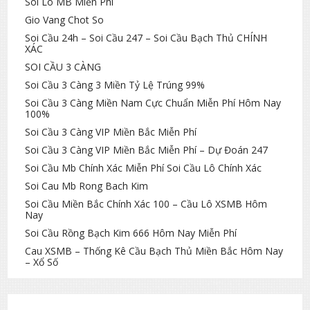
Soi Lô MB Miễn Phí
Gio Vang Chot So
Soi Cầu 24h – Soi Cầu 247 – Soi Cầu Bạch Thủ CHÍNH
XÁC
SOI CẦU 3 CÀNG
Soi Cầu 3 Càng 3 Miền Tỷ Lệ Trúng 99%
Soi Cầu 3 Càng Miền Nam Cực Chuẩn Miễn Phí Hôm Nay
100%
Soi Cầu 3 Càng VIP Miền Bắc Miễn Phí
Soi Cầu 3 Càng VIP Miền Bắc Miễn Phí – Dự Đoán 247
Soi Cầu Mb Chính Xác Miễn Phí Soi Cầu Lô Chính Xác
Soi Cau Mb Rong Bach Kim
Soi Cầu Miền Bắc Chính Xác 100 – Cầu Lô XSMB Hôm
Nay
Soi Cầu Rồng Bạch Kim 666 Hôm Nay Miễn Phí
Cau XSMB – Thống Kê Cầu Bạch Thủ Miền Bắc Hôm Nay
– Xổ Số