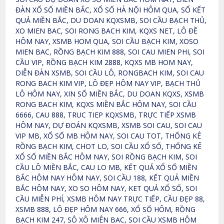
ĐÀN XỔ SỐ MIỀN BẮC, XỔ SỐ HÀ NỘI HÔM QUA, SỔ KẾT
QUẢ MIỀN BẮC, DU DOAN KQXSMB, SOI CẦU BẠCH THỦ,
XO MIEN BAC, SOI RONG BACH KIM, KQXS NET, LÔ ĐỀ
HÔM NAY, XSMB HOM QUA, SOI CẦU BẠCH KIM, XOSO
MIEN BAC, RỒNG BẠCH KIM 888, SOI CAU MIEN PHI, SOI
CẦU VIP, RỒNG BẠCH KIM 2888, KQXS MB HOM NAY,
DIỄN ĐÀN XSMB, SOI CẦU LÔ, RONGBACH KIM, SOI CAU
RONG BACH KIM VIP, LÔ ĐẸP HÔM NAY VIP, BẠCH THỦ
LÔ HÔM NAY, XIN SỐ MIỀN BẮC, DU DOAN KQXS, XSMB
RONG BACH KIM, KQXS MIỀN BẮC HÔM NAY, SOI CẦU
6666, CAU 888, TRUC TIEP KQXSMB, TRỰC TIẾP XSMB
HÔM NAY, DỰ ĐOÁN KQXSMB, XSMB SOI CAU, SOI CAU
VIP MB, XỔ SỐ MB HÔM NAY, SOI CAU TOT, THỐNG KÊ
RỒNG BẠCH KIM, CHOT LO, SOI CẦU XỔ SỐ, THỐNG KÊ
XỔ SỐ MIỀN BẮC HÔM NAY, SOI RỒNG BẠCH KIM, SOI
CẦU LÔ MIỀN BẮC, CAU LO MB, KẾT QUẢ XỔ SỐ MIỀN
BẮC HÔM NAY HÔM NAY, SOI CẦU 188, KẾT QUẢ MIỀN
BẮC HÔM NAY, XO SO HÔM NAY, KET QUẢ XỔ SỐ, SOI
CẦU MIỄN PHÍ, XSMB HÔM NAY TRỰC TIẾP, CẦU ĐẸP 88,
XSMB 888, LÔ ĐẸP HÔM NAY 666, XỔ SỐ HÔM, RỒNG
BẠCH KIM 247, SÔ XÔ MIÊN BAC, SOI CẦU XSMB HÔM