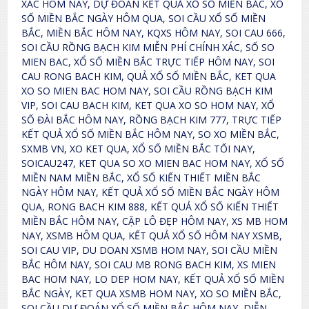
XÁC HÔM NAY, DỰ ĐOÁN KẾT QUẢ XỔ SỐ MIỀN BẮC, XỔ
SỐ MIỀN BẮC NGÀY HÔM QUA, SOI CẦU XỔ SỐ MIỀN
BẮC, MIỀN BẮC HÔM NAY, KQXS HÔM NAY, SOI CAU 666,
SOI CẦU RỒNG BẠCH KIM MIỄN PHÍ CHÍNH XÁC, SỐ SO
MIEN BAC, XỔ SỐ MIỀN BẮC TRỰC TIẾP HÔM NAY, SOI
CAU RONG BACH KIM, QUẢ XỔ SỐ MIỀN BẮC, KET QUA
XO SO MIEN BAC HOM NAY, SOI CẦU RỒNG BẠCH KIM
VIP, SOI CAU BACH KIM, KET QUA XO SO HOM NAY, XỔ
SỐ ĐÀI BẮC HÔM NAY, RỒNG BẠCH KIM 777, TRỰC TIẾP
KẾT QUẢ XỔ SỐ MIỀN BẮC HÔM NAY, SO XO MIỀN BẮC,
SXMB VN, XO KET QUA, XỔ SỐ MIỀN BẮC TỐI NAY,
SOICAU247, KET QUA SO XO MIEN BAC HOM NAY, XỔ SỐ
MIỀN NAM MIỀN BẮC, XỔ SỐ KIẾN THIẾT MIỀN BẮC
NGÀY HÔM NAY, KẾT QUẢ XỔ SỐ MIỀN BẮC NGÀY HÔM
QUA, RONG BACH KIM 888, KẾT QUẢ XỔ SỐ KIẾN THIẾT
MIỀN BẮC HÔM NAY, CẶP LÔ ĐẸP HÔM NAY, XS MB HOM
NAY, XSMB HÔM QUA, KẾT QUẢ XỔ SỐ HÔM NAY XSMB,
SOI CAU VIP, DU DOAN XSMB HOM NAY, SOI CẦU MIỀN
BẮC HÔM NAY, SOI CAU MB RONG BACH KIM, XS MIEN
BAC HOM NAY, LO DEP HOM NAY, KẾT QUẢ XỔ SỐ MIỀN
BẮC NGÀY, KET QUA XSMB HOM NAY, XO SO MIỀN BẮC,
SOI CẦU DỰ ĐOÁN XỔ SỐ MIỀN BẮC HÔM NAY, DIỄN