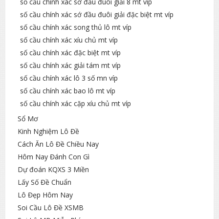
số cầu chính xác sớ đầu đuôi giải 8 mt víp
số cầu chính xác sớ đầu đuôi giải đặc biệt mt víp
số cầu chính xác song thủ lô mt víp
số cầu chính xác xíu chủ mt víp
số cầu chính xác đặc biệt mt víp
số cầu chính xác giải tám mt víp
số cầu chính xác lô 3 số mn víp
số cầu chính xác bao lô mt víp
số cầu chính xác cặp xíu chủ mt víp
Sổ Mơ
Kinh Nghiệm Lô Đề
Cách Ăn Lô Đề Chiều Nay
Hôm Nay Đánh Con Gì
Dự đoán KQXS 3 Miền
Lấy Số Đề Chuẩn
Lô Đẹp Hôm Nay
Soi Cầu Lô Đề XSMB