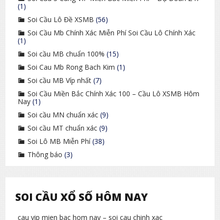
(1)
Soi Cầu Lô Đề XSMB
(56)
Soi Cầu Mb Chính Xác Miễn Phí Soi Cầu Lô Chính Xác
(1)
Soi cầu MB chuẩn 100%
(15)
Soi Cau Mb Rong Bach Kim
(1)
Soi cầu MB Víp nhất
(7)
Soi Cầu Miền Bắc Chính Xác 100 – Cầu Lô XSMB Hôm
Nay
(1)
Soi cầu MN chuẩn xác
(9)
Soi cầu MT chuẩn xác
(9)
Soi Lô MB Miễn Phí
(38)
Thông báo
(3)
SOI CẦU XỔ SỐ HÔM NAY
cau vip mien bac hom nay – soi cau chinh xac