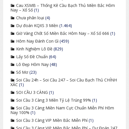
Cau XSMB – Thống Kê Cầu Bạch Thủ Miền Bắc Hôm
Nay – Xổ Số
(1)
Chưa phân loại
(4)
Dự đoán KQXS 3 Miền
(1.464)
Giờ Vàng Chốt Số Miền Bắc Hôm Nay – Xổ Số 666
(1)
Hôm Nay Đánh Con Gì
(459)
Kinh Nghiệm Lô Đề
(829)
Lấy Số Đề Chuẩn
(64)
Lô Đẹp Hôm Nay
(48)
Sổ Mơ
(23)
Soi Cầu 24h – Soi Cầu 247 – Soi Cầu Bạch Thủ CHÍNH
XÁC
(1)
SOI CẦU 3 CÀNG
(1)
Soi Cầu 3 Càng 3 Miền Tỷ Lệ Trúng 99%
(1)
Soi Cầu 3 Càng Miền Nam Cực Chuẩn Miễn Phí Hôm
Nay 100%
(1)
Soi Cầu 3 Càng VIP Miền Bắc Miễn Phí
(1)
Soi Cầu 3 Càng VIP Miền Bắc Miễn Phí – Dự Đoán 247