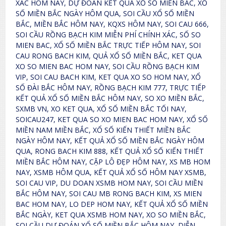
XÁC HÔM NAY, DỰ ĐOÁN KẾT QUẢ XỔ SỐ MIỀN BẮC, XỔ
SỐ MIỀN BẮC NGÀY HÔM QUA, SOI CẦU XỔ SỐ MIỀN
BẮC, MIỀN BẮC HÔM NAY, KQXS HÔM NAY, SOI CAU 666,
SOI CẦU RỒNG BẠCH KIM MIỄN PHÍ CHÍNH XÁC, SỐ SO
MIEN BAC, XỔ SỐ MIỀN BẮC TRỰC TIẾP HÔM NAY, SOI
CAU RONG BACH KIM, QUẢ XỔ SỐ MIỀN BẮC, KET QUA
XO SO MIEN BAC HOM NAY, SOI CẦU RỒNG BẠCH KIM
VIP, SOI CAU BACH KIM, KET QUA XO SO HOM NAY, XỔ
SỐ ĐÀI BẮC HÔM NAY, RỒNG BẠCH KIM 777, TRỰC TIẾP
KẾT QUẢ XỔ SỐ MIỀN BẮC HÔM NAY, SO XO MIỀN BẮC,
SXMB VN, XO KET QUA, XỔ SỐ MIỀN BẮC TỐI NAY,
SOICAU247, KET QUA SO XO MIEN BAC HOM NAY, XỔ SỐ
MIỀN NAM MIỀN BẮC, XỔ SỐ KIẾN THIẾT MIỀN BẮC
NGÀY HÔM NAY, KẾT QUẢ XỔ SỐ MIỀN BẮC NGÀY HÔM
QUA, RONG BACH KIM 888, KẾT QUẢ XỔ SỐ KIẾN THIẾT
MIỀN BẮC HÔM NAY, CẶP LÔ ĐẸP HÔM NAY, XS MB HOM
NAY, XSMB HÔM QUA, KẾT QUẢ XỔ SỐ HÔM NAY XSMB,
SOI CAU VIP, DU DOAN XSMB HOM NAY, SOI CẦU MIỀN
BẮC HÔM NAY, SOI CAU MB RONG BACH KIM, XS MIEN
BAC HOM NAY, LO DEP HOM NAY, KẾT QUẢ XỔ SỐ MIỀN
BẮC NGÀY, KET QUA XSMB HOM NAY, XO SO MIỀN BẮC,
SOI CẦU DỰ ĐOÁN XỔ SỐ MIỀN BẮC HÔM NAY, DIỄN