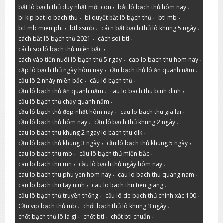
,
,
bắt lô bạch thủ duy nhất một con
bắt lô bạch thủ hôm nay
,
,
,
bi kip bat lo bach thu
bí quyết bắt lô bạch thủ
btl mb
,
,
,
btl mb mien phi
btl xsmb
cách bắt bạch thủ lô khung 5 ngày
,
,
cách bắt lô bạch thủ 2021
cách soi btl
,
cách soi lô bạch thủ miền bắc
,
,
cách vào tiền nuôi lô bạch thủ 5 ngày
cap lo bach thu hom nay
,
,
cặp lô bạch thủ ngày hôm nay
cầu bạch thủ lô ăn quanh năm
,
,
cầu lô 2 nháy miền bắc
cầu lô bạch thủ
,
,
cầu lô bạch thủ ăn quanh năm
cau lo bach thu binh dinh
,
cầu lô bạch thủ chạy quanh năm
,
,
cầu lô bạch thủ đẹp nhất hôm nay
cau lo bach thu gia lai
,
,
cầu lô bạch thủ hôm nay
cầu lô bạch thủ khung 2 ngày
,
cau lo bach thu khung 2 ngay lo bach thu dlk
,
,
cầu lô bạch thủ khung 3 ngày
cầu lô bạch thủ khung 5 ngày
,
,
cau lo bach thu mb
cầu lô bạch thủ miền bắc
,
,
cau lo bach thu mn
cầu lô bạch thủ ngày hôm nay
,
,
cau lo bach thu phu yen hom nay
cau lo bach thu quang nam
,
,
cau lo bach thu tay ninh
cau lo bach thu tien giang
,
,
cầu lô bạch thủ truyền thống
cầu lô de bạch thủ chính xác 100
,
,
Cầu vip bạch thủ mb
chốt bạch thủ lô khung 3 ngày
,
,
,
chốt bạch thủ lô là gì
chốt btl
chốt btl chuẩn