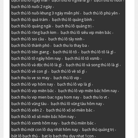
bạch thủ lô ngày mai
bạch thủ lô nghĩa là gì
bạch thủ lô nuôi
,
bạch thủ lô nuôi 2 ngày
,
,
bạch thủ lô nuôi khung 3 ngày miễn phí
bạch thủ lô phú yên
,
,
bạch thủ lô quả trám
bạch thủ lô quảng bình
,
,
bạch thủ lô quảng ngãi
bạch thủ lô quảng trị
,
,
bạch thủ lô rồng bạch kim
bạch thủ lô siêu vip miền bắc
,
,
bạch thủ lô soi cầu
bạch thủ lô tây ninh
,
,
bạch thủ lô thành phố
bach thu lo thay ba
,
,
,
bạch thủ lô tiền giang
bạch thủ lô tô
bạch thủ lô tô là gì
,
,
bạch thủ lô tô ngày hôm nay
bạch thủ lô tô xsmb
,
,
bạch thủ lô và độc thủ lô là gì
bạch thủ lô và song thủ lô là gì
,
,
bạch thủ lô về con gì
bạch thủ lô về số gì
,
,
bach thu lo ve so may
bạch thủ lô vip
,
,
bạch thủ lô vip hôm nay
bạch thủ lô vip là gì
,
,
bạch thủ lô vip miền bắc
bạch thủ lô vip miền bắc hôm nay
,
,
bach thu lo vip mien bac ngay hom nay
bach thu lo vt
,
,
bạch thủ lô vũng tàu
bạch thủ lô vũng tàu hôm nay
,
,
bạch thủ lô xiên 2
bạch thủ lô xổ số miền bắc
,
bạch thủ lô xổ số miền bắc hôm nay
,
,
bạch thủ lô xsmb hôm nay
bạch thủ miền bắc
,
,
bạch thủ một con lô duy nhất hôm nay
bạch thủ quảng trị
,
,
bắt lô bạch thủ
bat lo bach thu duy nhat 1con