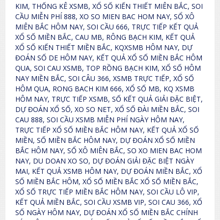
KIM, THỐNG KÊ XSMB, XỔ SỐ KIẾN THIẾT MIÊN BẮC, SOI
CẦU MIỄN PHÍ 888, XO SO MIEN BAC HOM NAY, SỔ XÔ
MIÊN BẮC HÔM NAY, SOI CẦU 666, TRỰC TIẾP KẾT QUẢ
XỔ SỐ MIỀN BẮC, CAU MB, RÔNG BẠCH KIM, KẾT QUẢ
XỔ SỐ KIẾN THIẾT MIỀN BẮC, KQXSMB HÔM NAY, DỰ
ĐOÁN SỐ DE HÔM NAY, KẾT QUẢ XỔ SỐ MIỀN BẮC HÔM
QUA, SOI CAU XSMB, TOP RỒNG BẠCH KIM, XỔ SỐ HÔM
NAY MIỀN BẮC, SOI CÂU 366, XSMB TRỰC TIẾP, XỔ SỐ
HÔM QUA, RONG BACH KIM 666, XỔ SỐ MB, KQ XSMB
HÔM NAY, TRỰC TIẾP XSMB, SỐ KẾT QUẢ GIẢI ĐẶC BIỆT,
DỰ ĐOÁN XỔ SỐ, XO SO NET, XỔ SỐ ĐÀI MIỀN BẮC, SOI
CAU 888, SOI CẦU XSMB MIỄN PHÍ NGÀY HÔM NAY,
TRỰC TIẾP XỔ SỐ MIỀN BẮC HÔM NAY, KẾT QUẢ XỔ SỐ
MIỀN, SỐ MIỀN BẮC HÔM NAY, DỰ ĐOÁN XỔ SỐ MIỀN
BẮC HÔM NAY, SỔ XÔ MIÊN BẮC, SO XO MIEN BAC HOM
NAY, DU DOAN XO SO, DỰ ĐOÁN GIẢI ĐẶC BIỆT NGÀY
MAI, KẾT QUẢ XSMB HÔM NAY, DỰ ĐOÁN MIỀN BẮC, XỔ
SỐ MIỀN BẮC HÔM, XỔ SỐ MIỀN BẮC XỔ SỐ MIỀN BẮC,
XỔ SỐ TRỰC TIẾP MIỀN BẮC HÔM NAY, SOI CẦU LÔ VIP,
KẾT QUẢ MIỀN BẮC, SOI CẦU XSMB VIP, SOI CAU 366, XỔ
SỐ NGÀY HÔM NAY, DỰ ĐOÁN XỔ SỐ MIỀN BẮC CHÍNH