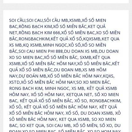
SOI CẦU,SOI CAU,SÔI CẦU MB,XSMB,XỔ SỐ MIEN
BAC,RỒNG BẠCH KIM,XỔ SỐ MIÊN BẮC,KET QUẢ
NET,RỒNG BẠCH KIM 666,XỔ SỐ MIỀN BAC,XO SỐ MIỀN
BẮC,RONGBẠCHKIM,KẾT QUẢ XỔ SỐ,KQXSMB,KET QUA
XS MB,KQ XSMB,MINH NGỌC,XÔ SỐ,XỔ SO MIỀN
BẮC,SOI CAU MIEN PHI 888,DU DOAN XS MB,DU DOAN
XO SO MIEN BAC,XỔ SỐ MIỀN BẮC, SXMB,KẾT QUA
XSMB,XỔ SỐ MIÊN BẮC HÔM NAY,XÔ SÔ MIÊN BĂC,KẾT
QUẢ XỔ SỐ MIỀN BẮC,DU ĐOAN MB,XS MB HÔM
NAY,DỰ ĐOÁN MB,XỔ SỐ MIỀN BẮC HÔM NAY,KQXS,
XSTD,XÔ SỐ MIỀN BẮC HÔM NAY,SO XO MIEN BẮC,
RONG BACH KIM, MINH NGOC, XS MB, KÊT QUẢ XSMB
HÔM NAY, XỔ SỐ HÔM NAY, KETQUA NET, SỐ XO MIEN
BAC, KẾT QUẢ XỔ SỐ MIÊN BẮC, XÔ SO, RONGBACHKIM,
XỔ SÔ, KẾT QUẢ XỔ SỐ MIỀN BẮC HÔM NAY, KẾT QUẢ
XỔ SỐ MIÊN BẮC HÔM NAY, XỔ SỐ, DU DOAN XSMB, XÔ
SÔ MIÊN BĂC HÔM NAY, KET QUA XSMB, SO XO MIEN
BAC, SO KET QUA, SOI CAU MB, XỔ SỐ MIỀN, SỐ XO, DU
ĐOAN XO SO MIEN BAC, SỐ MIỀN BẮC, XO SO HOM NAY,